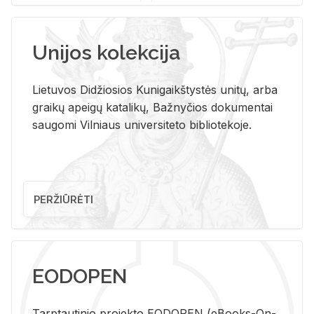
Unijos kolekcija
Lietuvos Didžiosios Kunigaikštystės unitų, arba
graikų apeigų katalikų, Bažnyčios dokumentai
saugomi Vilniaus universiteto bibliotekoje.
PERŽIŪRĖTI
EODOPEN
Tarp­tau­ti­nio pro­jek­to EO­DO­PEN (eBo­oks-On-