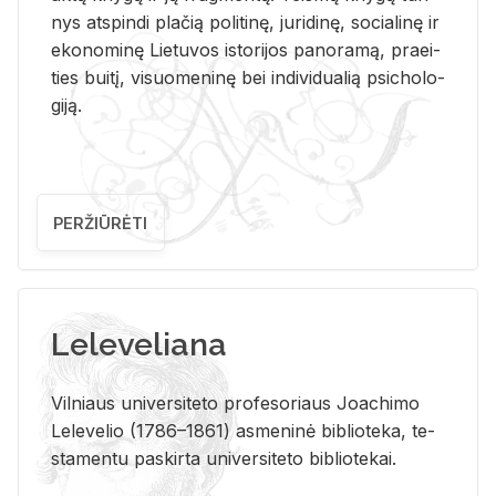
nys at­spin­di pla­čią po­li­ti­nę, ju­ri­di­nę, so­cia­li­nę ir
eko­no­mi­nę Lie­tu­vos is­to­ri­jos pa­no­ra­mą, pra­ei­
ties bui­tį, vi­suo­me­ni­nę bei in­di­vi­dua­lią psi­cho­lo­
gi­ją.
PERŽIŪRĖTI
Leleveliana
Vil­niaus uni­ver­si­te­to pro­fe­so­riaus Jo­a­chi­mo
Le­le­ve­lio (1786–1861) as­me­ni­nė bi­b­lio­te­ka, te­
sta­men­tu pa­skir­ta uni­ver­si­te­to bi­b­lio­te­kai.