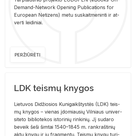
De­mand-Ne­twork Ope­ning Pub­li­ca­tions for
Eu­ro­pe­an Ne­ti­zens) metu su­skait­me­nin­ti ir at­
ver­ti lei­di­niai.
PERŽIŪRĖTI
LDK teismų knygos
Lie­tu­vos Di­džio­sios Ku­ni­gaikš­tys­tės (LDK) teis­
mų kny­gos – vie­nas įdo­miau­sių Vil­niaus uni­ver­
si­te­to bi­b­lio­te­kos is­to­ri­nių rin­ki­nių. Jį su­da­ro
be­veik šeši šim­tai 1540–1845 m. rank­raš­ti­nių
aktų kny­gų ir jų frag­men­tų. Teis­mų kny­gų tu­ri­