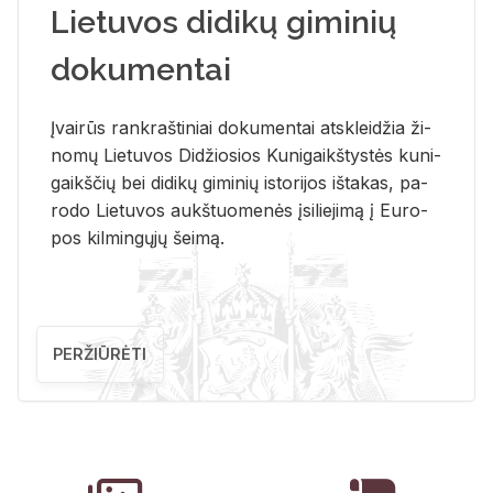
Lietuvos didikų giminių
dokumentai
Įvai­rūs rank­raš­ti­niai do­ku­men­tai at­sklei­džia ži­
no­mų Lie­tu­vos Di­džio­sios Ku­ni­gaikš­tys­tės ku­ni­
gaikš­čių bei di­di­kų gi­mi­nių is­to­ri­jos iš­ta­kas, pa­
ro­do Lie­tu­vos aukš­tuo­me­nės įsi­lie­ji­mą į Eu­ro­
pos kil­min­gų­jų šei­mą.
PERŽIŪRĖTI