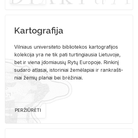
Kartografija
Vil­niaus uni­ver­si­te­to bi­b­lio­te­kos kar­to­gra­fi­jos
ko­lek­ci­ja yra ne tik pati tur­tin­giau­sia Lie­tu­vo­je,
bet ir vie­na įdo­miau­sių Rytų Eu­ro­po­je. Rin­ki­nį
su­da­ro at­la­sai, is­to­ri­niai že­mė­la­piai ir rank­raš­ti­
niai že­mių pla­nai bei brė­ži­niai.
PERŽIŪRĖTI