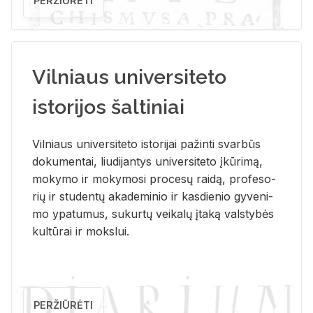
PERŽIŪRĖTI
Vilniaus universiteto
istorijos šaltiniai
Vil­niaus uni­ver­si­te­to is­to­ri­jai pa­žin­ti svar­būs
do­ku­men­tai, liu­di­jan­tys uni­ver­si­te­to įkū­ri­mą,
mo­ky­mo ir mo­ky­mo­si pro­ce­sų rai­dą, pro­fe­so­
rių ir stu­den­tų aka­de­mi­nio ir kas­die­nio gy­ve­ni­
mo ypa­tu­mus, su­kur­tų vei­ka­lų įta­ką vals­ty­bės
kul­tū­rai ir moks­lui.
PERŽIŪRĖTI