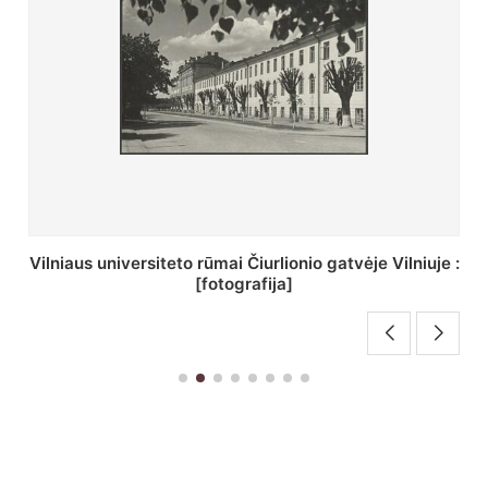
St. Batoro universiteto J. Pilsudskio kolegija :
[fotografija]