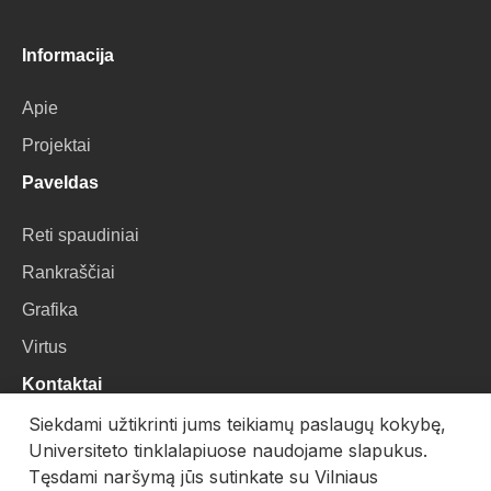
Informacija
Apie
Projektai
Paveldas
Reti spaudiniai
Rankraščiai
Grafika
Virtus
Kontaktai
Siekdami užtikrinti jums teikiamų paslaugų kokybę,
VU Biblioteka
Universiteto tinklalapiuose naudojame slapukus.
Universiteto g. 3, LT-01122, Vilnius
Tęsdami naršymą jūs sutinkate su Vilniaus