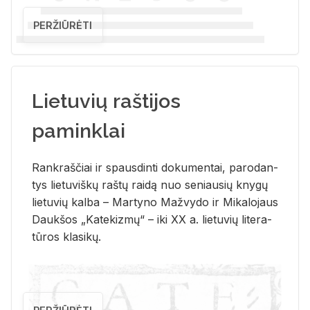
PERŽIŪRĖTI
Lietuvių raštijos
paminklai
Rank­raš­čiai ir spaus­din­ti do­ku­men­tai, pa­ro­dan­
tys lie­tu­viš­kų raš­tų rai­dą nuo se­niau­sių kny­gų
lie­tu­vių kal­ba – Mar­ty­no Ma­žvy­do ir Mi­ka­lo­jaus
Dauk­šos „Ka­te­kiz­mų“ – iki XX a. lie­tu­vių li­te­ra­
tū­ros kla­si­kų.