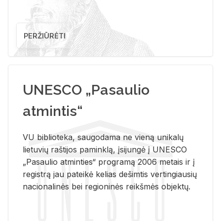
PERŽIŪRĖTI
UNESCO „Pasaulio
atmintis“
VU biblioteka, saugodama ne vieną unikalų
lietuvių raštijos paminklą, įsijungė į UNESCO
„Pasaulio atminties“ programą 2006 metais ir į
registrą jau pateikė kelias dešimtis vertingiausių
nacionalinės bei regioninės reikšmės objektų.