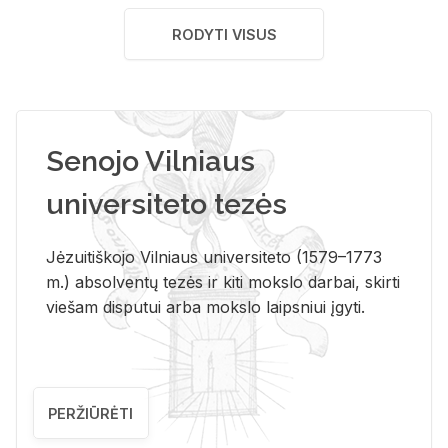
RODYTI VISUS
Senojo Vilniaus
universiteto tezės
Jėzuitiškojo Vilniaus universiteto (1579–1773
m.) absolventų tezės ir kiti mokslo darbai, skirti
viešam disputui arba mokslo laipsniui įgyti.
PERŽIŪRĖTI