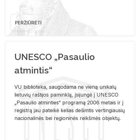
PERŽIŪRĖTI
UNESCO „Pasaulio
atmintis“
VU biblioteka, saugodama ne vieną unikalų
lietuvių raštijos paminklą, įsijungė į UNESCO
„Pasaulio atminties“ programą 2006 metais ir į
registrą jau pateikė kelias dešimtis vertingiausių
nacionalinės bei regioninės reikšmės objektų.