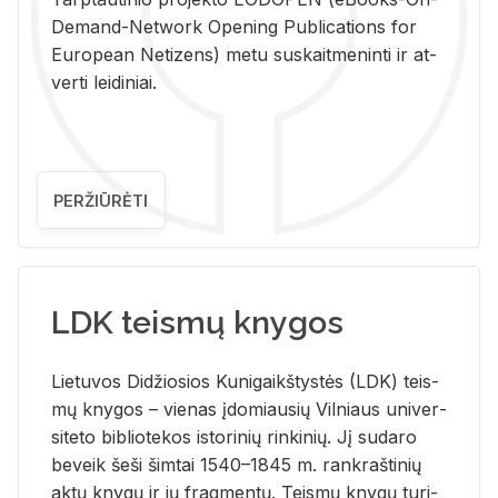
De­mand-Ne­twork Ope­ning Pub­li­ca­tions for
Eu­ro­pe­an Ne­ti­zens) metu su­skait­me­nin­ti ir at­
ver­ti lei­di­niai.
PERŽIŪRĖTI
LDK teismų knygos
Lie­tu­vos Di­džio­sios Ku­ni­gaikš­tys­tės (LDK) teis­
mų kny­gos – vie­nas įdo­miau­sių Vil­niaus uni­ver­
si­te­to bi­b­lio­te­kos is­to­ri­nių rin­ki­nių. Jį su­da­ro
be­veik šeši šim­tai 1540–1845 m. rank­raš­ti­nių
aktų kny­gų ir jų frag­men­tų. Teis­mų kny­gų tu­ri­