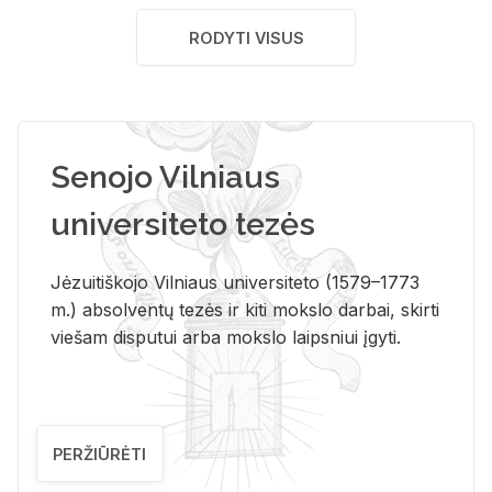
RODYTI VISUS
Senojo Vilniaus
universiteto tezės
Jėzuitiškojo Vilniaus universiteto (1579–1773
m.) absolventų tezės ir kiti mokslo darbai, skirti
viešam disputui arba mokslo laipsniui įgyti.
PERŽIŪRĖTI