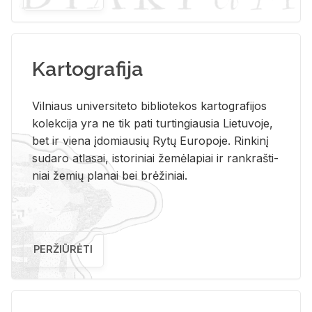
Kartografija
Vil­niaus uni­ver­si­te­to bi­b­lio­te­kos kar­to­gra­fi­jos
ko­lek­ci­ja yra ne tik pati tur­tin­giau­sia Lie­tu­vo­je,
bet ir vie­na įdo­miau­sių Rytų Eu­ro­po­je. Rin­ki­nį
su­da­ro at­la­sai, is­to­ri­niai že­mė­la­piai ir rank­raš­ti­
niai že­mių pla­nai bei brė­ži­niai.
PERŽIŪRĖTI