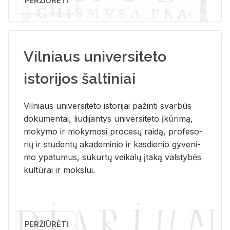
PERŽIŪRĖTI
Vilniaus universiteto
istorijos šaltiniai
Vil­niaus uni­ver­si­te­to is­to­ri­jai pa­žin­ti svar­būs
do­ku­men­tai, liu­di­jan­tys uni­ver­si­te­to įkū­ri­mą,
mo­ky­mo ir mo­ky­mo­si pro­ce­sų rai­dą, pro­fe­so­
rių ir stu­den­tų aka­de­mi­nio ir kas­die­nio gy­ve­ni­
mo ypa­tu­mus, su­kur­tų vei­ka­lų įta­ką vals­ty­bės
kul­tū­rai ir moks­lui.
PERŽIŪRĖTI