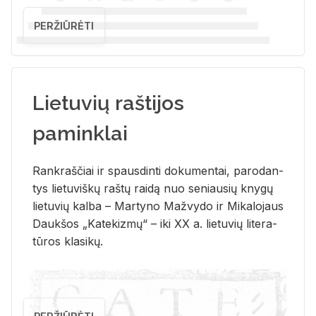
PERŽIŪRĖTI
Lietuvių raštijos
paminklai
Rank­raš­čiai ir spaus­din­ti do­ku­men­tai, pa­ro­dan­
tys lie­tu­viš­kų raš­tų rai­dą nuo se­niau­sių kny­gų
lie­tu­vių kal­ba – Mar­ty­no Ma­žvy­do ir Mi­ka­lo­jaus
Dauk­šos „Ka­te­kiz­mų“ – iki XX a. lie­tu­vių li­te­ra­
tū­ros kla­si­kų.