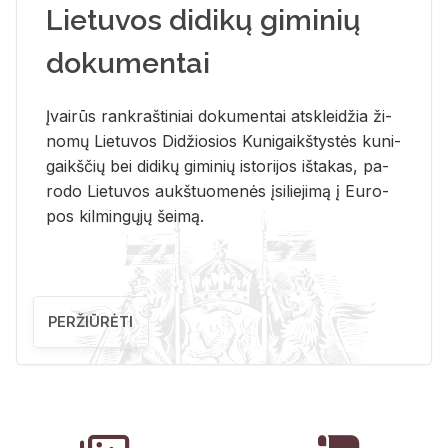
Lietuvos didikų giminių
dokumentai
Įvai­rūs rank­raš­ti­niai do­ku­men­tai at­sklei­džia ži­
no­mų Lie­tu­vos Di­džio­sios Ku­ni­gaikš­tys­tės ku­ni­
gaikš­čių bei di­di­kų gi­mi­nių is­to­ri­jos iš­ta­kas, pa­
ro­do Lie­tu­vos aukš­tuo­me­nės įsi­lie­ji­mą į Eu­ro­
pos kil­min­gų­jų šei­mą.
PERŽIŪRĖTI