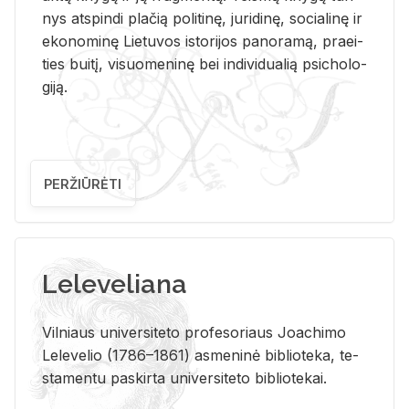
nys at­spin­di pla­čią po­li­ti­nę, ju­ri­di­nę, so­cia­li­nę ir
eko­no­mi­nę Lie­tu­vos is­to­ri­jos pa­no­ra­mą, pra­ei­
ties bui­tį, vi­suo­me­ni­nę bei in­di­vi­dua­lią psi­cho­lo­
gi­ją.
PERŽIŪRĖTI
Leleveliana
Vil­niaus uni­ver­si­te­to pro­fe­so­riaus Jo­a­chi­mo
Le­le­ve­lio (1786–1861) as­me­ni­nė bi­b­lio­te­ka, te­
sta­men­tu pa­skir­ta uni­ver­si­te­to bi­b­lio­te­kai.