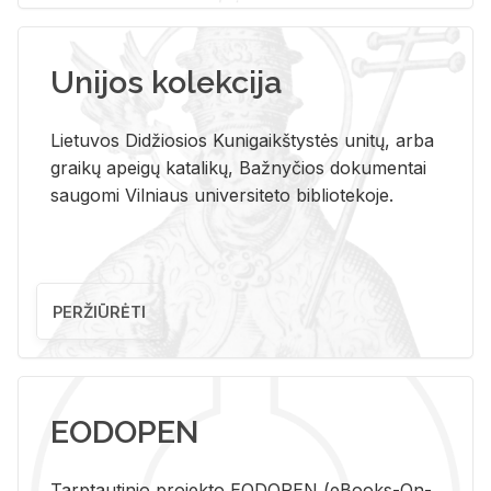
Unijos kolekcija
Lietuvos Didžiosios Kunigaikštystės unitų, arba
graikų apeigų katalikų, Bažnyčios dokumentai
saugomi Vilniaus universiteto bibliotekoje.
PERŽIŪRĖTI
EODOPEN
Tarp­tau­ti­nio pro­jek­to EO­DO­PEN (eBo­oks-On-