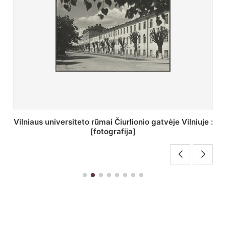
St. Batoro universiteto J. Pilsudskio kolegija :
[fotografija]