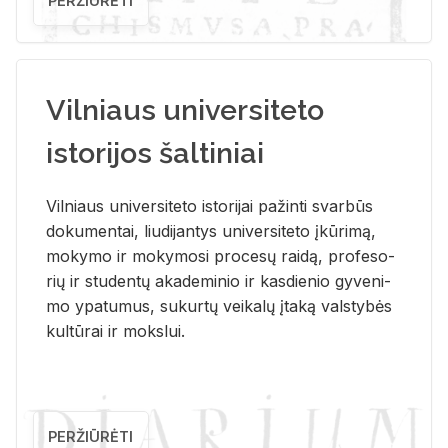
PERŽIŪRĖTI
Vilniaus universiteto
istorijos šaltiniai
Vil­niaus uni­ver­si­te­to is­to­ri­jai pa­žin­ti svar­būs
do­ku­men­tai, liu­di­jan­tys uni­ver­si­te­to įkū­ri­mą,
mo­ky­mo ir mo­ky­mo­si pro­ce­sų rai­dą, pro­fe­so­
rių ir stu­den­tų aka­de­mi­nio ir kas­die­nio gy­ve­ni­
mo ypa­tu­mus, su­kur­tų vei­ka­lų įta­ką vals­ty­bės
kul­tū­rai ir moks­lui.
PERŽIŪRĖTI