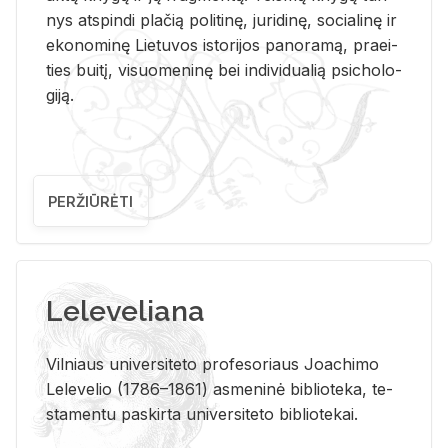
nys at­spin­di pla­čią po­li­ti­nę, ju­ri­di­nę, so­cia­li­nę ir
eko­no­mi­nę Lie­tu­vos is­to­ri­jos pa­no­ra­mą, pra­ei­
ties bui­tį, vi­suo­me­ni­nę bei in­di­vi­dua­lią psi­cho­lo­
gi­ją.
PERŽIŪRĖTI
Leleveliana
Vil­niaus uni­ver­si­te­to pro­fe­so­riaus Jo­a­chi­mo
Le­le­ve­lio (1786–1861) as­me­ni­nė bi­b­lio­te­ka, te­
sta­men­tu pa­skir­ta uni­ver­si­te­to bi­b­lio­te­kai.