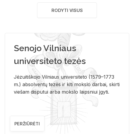
RODYTI VISUS
Senojo Vilniaus
universiteto tezės
Jėzuitiškojo Vilniaus universiteto (1579–1773
m.) absolventų tezės ir kiti mokslo darbai, skirti
viešam disputui arba mokslo laipsniui įgyti.
PERŽIŪRĖTI