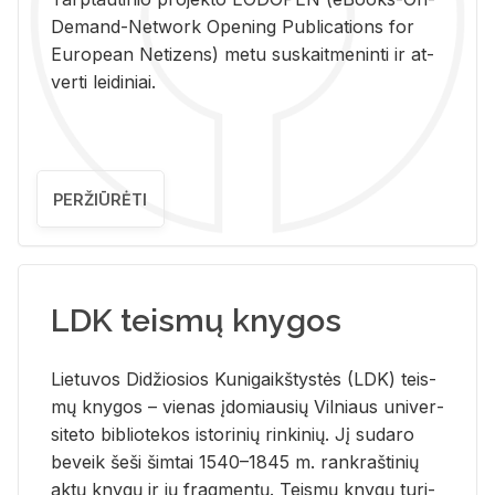
De­mand-Ne­twork Ope­ning Pub­li­ca­tions for
Eu­ro­pe­an Ne­ti­zens) metu su­skait­me­nin­ti ir at­
ver­ti lei­di­niai.
PERŽIŪRĖTI
LDK teismų knygos
Lie­tu­vos Di­džio­sios Ku­ni­gaikš­tys­tės (LDK) teis­
mų kny­gos – vie­nas įdo­miau­sių Vil­niaus uni­ver­
si­te­to bi­b­lio­te­kos is­to­ri­nių rin­ki­nių. Jį su­da­ro
be­veik šeši šim­tai 1540–1845 m. rank­raš­ti­nių
aktų kny­gų ir jų frag­men­tų. Teis­mų kny­gų tu­ri­