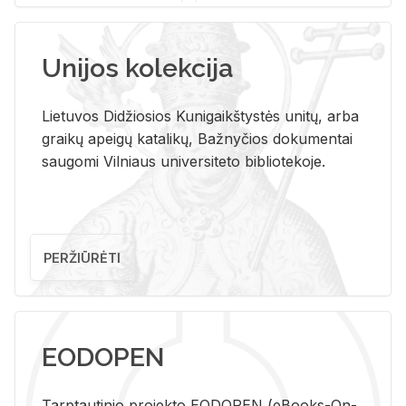
Unijos kolekcija
Lietuvos Didžiosios Kunigaikštystės unitų, arba
graikų apeigų katalikų, Bažnyčios dokumentai
saugomi Vilniaus universiteto bibliotekoje.
PERŽIŪRĖTI
EODOPEN
Tarp­tau­ti­nio pro­jek­to EO­DO­PEN (eBo­oks-On-