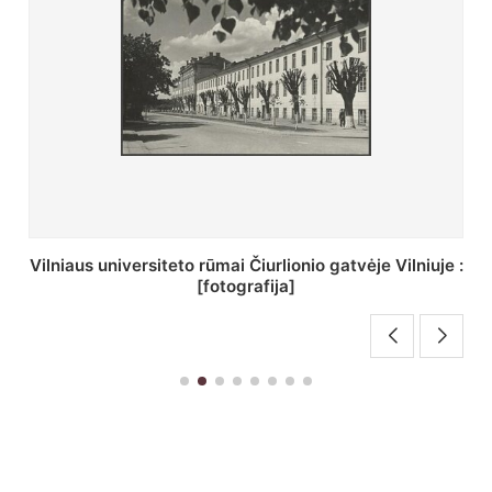
St. Batoro universiteto J. Pilsudskio kolegija :
[fotografija]