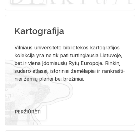
Kartografija
Vil­niaus uni­ver­si­te­to bi­b­lio­te­kos kar­to­gra­fi­jos
ko­lek­ci­ja yra ne tik pati tur­tin­giau­sia Lie­tu­vo­je,
bet ir vie­na įdo­miau­sių Rytų Eu­ro­po­je. Rin­ki­nį
su­da­ro at­la­sai, is­to­ri­niai že­mė­la­piai ir rank­raš­ti­
niai že­mių pla­nai bei brė­ži­niai.
PERŽIŪRĖTI