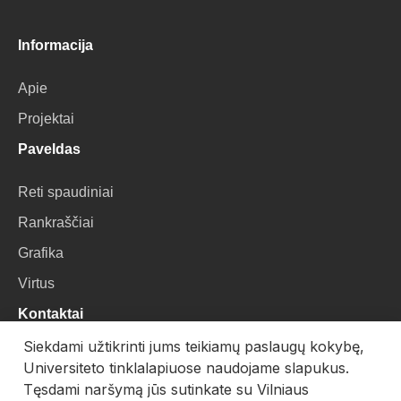
Informacija
Apie
Projektai
Paveldas
Reti spaudiniai
Rankraščiai
Grafika
Virtus
Kontaktai
Siekdami užtikrinti jums teikiamų paslaugų kokybę,
VU Biblioteka
Universiteto tinklalapiuose naudojame slapukus.
Universiteto g. 3, LT-01122, Vilnius
Tęsdami naršymą jūs sutinkate su Vilniaus