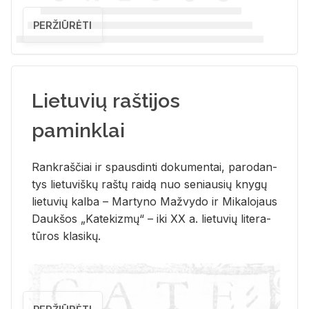
PERŽIŪRĖTI
Lietuvių raštijos
paminklai
Rank­raš­čiai ir spaus­din­ti do­ku­men­tai, pa­ro­dan­
tys lie­tu­viš­kų raš­tų rai­dą nuo se­niau­sių kny­gų
lie­tu­vių kal­ba – Mar­ty­no Ma­žvy­do ir Mi­ka­lo­jaus
Dauk­šos „Ka­te­kiz­mų“ – iki XX a. lie­tu­vių li­te­ra­
tū­ros kla­si­kų.