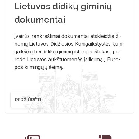
Lietuvos didikų giminių
dokumentai
Įvai­rūs rank­raš­ti­niai do­ku­men­tai at­sklei­džia ži­
no­mų Lie­tu­vos Di­džio­sios Ku­ni­gaikš­tys­tės ku­ni­
gaikš­čių bei di­di­kų gi­mi­nių is­to­ri­jos iš­ta­kas, pa­
ro­do Lie­tu­vos aukš­tuo­me­nės įsi­lie­ji­mą į Eu­ro­
pos kil­min­gų­jų šei­mą.
PERŽIŪRĖTI