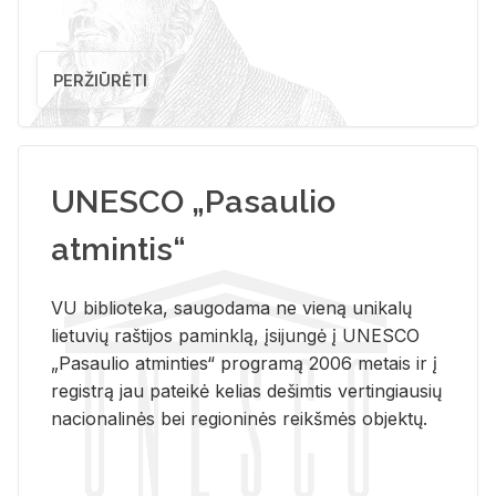
PERŽIŪRĖTI
UNESCO „Pasaulio
atmintis“
VU biblioteka, saugodama ne vieną unikalų
lietuvių raštijos paminklą, įsijungė į UNESCO
„Pasaulio atminties“ programą 2006 metais ir į
registrą jau pateikė kelias dešimtis vertingiausių
nacionalinės bei regioninės reikšmės objektų.