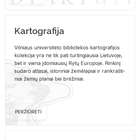
Kartografija
Vil­niaus uni­ver­si­te­to bi­b­lio­te­kos kar­to­gra­fi­jos
ko­lek­ci­ja yra ne tik pati tur­tin­giau­sia Lie­tu­vo­je,
bet ir vie­na įdo­miau­sių Rytų Eu­ro­po­je. Rin­ki­nį
su­da­ro at­la­sai, is­to­ri­niai že­mė­la­piai ir rank­raš­ti­
niai že­mių pla­nai bei brė­ži­niai.
PERŽIŪRĖTI