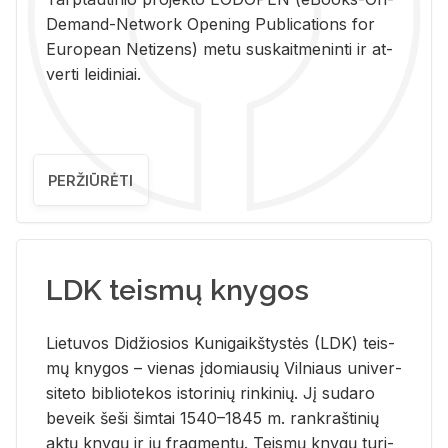
De­mand-Ne­twork Ope­ning Pub­li­ca­tions for
Eu­ro­pe­an Ne­ti­zens) metu su­skait­me­nin­ti ir at­
ver­ti lei­di­niai.
PERŽIŪRĖTI
LDK teismų knygos
Lie­tu­vos Di­džio­sios Ku­ni­gaikš­tys­tės (LDK) teis­
mų kny­gos – vie­nas įdo­miau­sių Vil­niaus uni­ver­
si­te­to bi­b­lio­te­kos is­to­ri­nių rin­ki­nių. Jį su­da­ro
be­veik šeši šim­tai 1540–1845 m. rank­raš­ti­nių
aktų kny­gų ir jų frag­men­tų. Teis­mų kny­gų tu­ri­