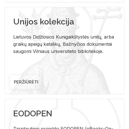
Unijos kolekcija
Lietuvos Didžiosios Kunigaikštystės unitų, arba
graikų apeigų katalikų, Bažnyčios dokumentai
saugomi Vilniaus universiteto bibliotekoje.
PERŽIŪRĖTI
EODOPEN
Tarp­tau­ti­nio pro­jek­to EO­DO­PEN (eBo­oks-On-