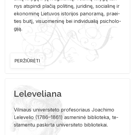
nys at­spin­di pla­čią po­li­ti­nę, ju­ri­di­nę, so­cia­li­nę ir
eko­no­mi­nę Lie­tu­vos is­to­ri­jos pa­no­ra­mą, pra­ei­
ties bui­tį, vi­suo­me­ni­nę bei in­di­vi­dua­lią psi­cho­lo­
gi­ją.
PERŽIŪRĖTI
Leleveliana
Vil­niaus uni­ver­si­te­to pro­fe­so­riaus Jo­a­chi­mo
Le­le­ve­lio (1786–1861) as­me­ni­nė bi­b­lio­te­ka, te­
sta­men­tu pa­skir­ta uni­ver­si­te­to bi­b­lio­te­kai.