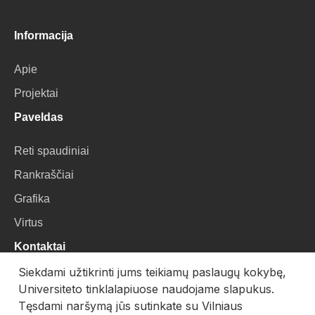
Informacija
Apie
Projektai
Paveldas
Reti spaudiniai
Rankraščiai
Grafika
Virtus
Kontaktai
Siekdami užtikrinti jums teikiamų paslaugų kokybę,
VU Biblioteka
Universiteto tinklalapiuose naudojame slapukus.
Universiteto g. 3, LT-01122, Vilnius
Tęsdami naršymą jūs sutinkate su Vilniaus