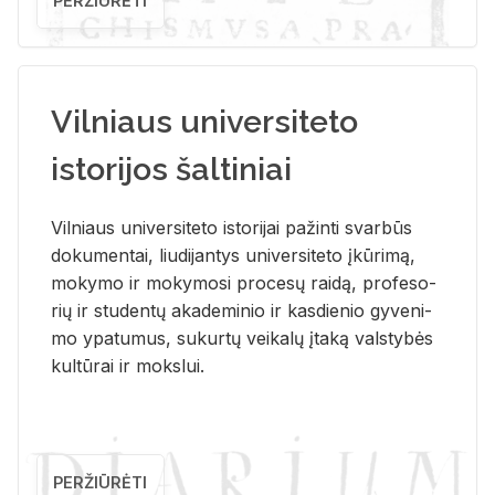
PERŽIŪRĖTI
Vilniaus universiteto
istorijos šaltiniai
Vil­niaus uni­ver­si­te­to is­to­ri­jai pa­žin­ti svar­būs
do­ku­men­tai, liu­di­jan­tys uni­ver­si­te­to įkū­ri­mą,
mo­ky­mo ir mo­ky­mo­si pro­ce­sų rai­dą, pro­fe­so­
rių ir stu­den­tų aka­de­mi­nio ir kas­die­nio gy­ve­ni­
mo ypa­tu­mus, su­kur­tų vei­ka­lų įta­ką vals­ty­bės
kul­tū­rai ir moks­lui.
PERŽIŪRĖTI