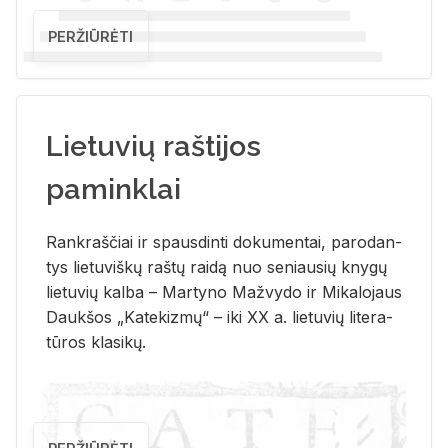
PERŽIŪRĖTI
Lietuvių raštijos
paminklai
Rank­raš­čiai ir spaus­din­ti do­ku­men­tai, pa­ro­dan­
tys lie­tu­viš­kų raš­tų rai­dą nuo se­niau­sių kny­gų
lie­tu­vių kal­ba – Mar­ty­no Ma­žvy­do ir Mi­ka­lo­jaus
Dauk­šos „Ka­te­kiz­mų“ – iki XX a. lie­tu­vių li­te­ra­
tū­ros kla­si­kų.