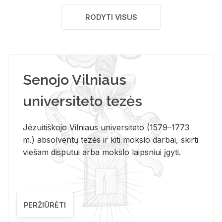
RODYTI VISUS
Senojo Vilniaus
universiteto tezės
Jėzuitiškojo Vilniaus universiteto (1579–1773
m.) absolventų tezės ir kiti mokslo darbai, skirti
viešam disputui arba mokslo laipsniui įgyti.
PERŽIŪRĖTI