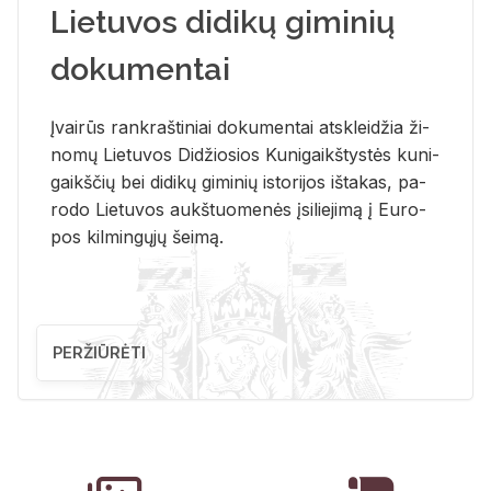
Lietuvos didikų giminių
dokumentai
Įvai­rūs rank­raš­ti­niai do­ku­men­tai at­sklei­džia ži­
no­mų Lie­tu­vos Di­džio­sios Ku­ni­gaikš­tys­tės ku­ni­
gaikš­čių bei di­di­kų gi­mi­nių is­to­ri­jos iš­ta­kas, pa­
ro­do Lie­tu­vos aukš­tuo­me­nės įsi­lie­ji­mą į Eu­ro­
pos kil­min­gų­jų šei­mą.
PERŽIŪRĖTI