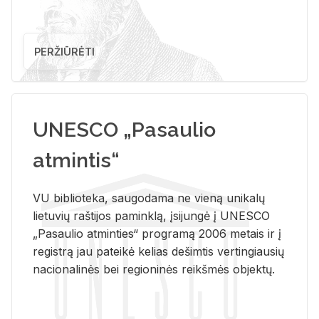
PERŽIŪRĖTI
UNESCO „Pasaulio
atmintis“
VU biblioteka, saugodama ne vieną unikalų
lietuvių raštijos paminklą, įsijungė į UNESCO
„Pasaulio atminties“ programą 2006 metais ir į
registrą jau pateikė kelias dešimtis vertingiausių
nacionalinės bei regioninės reikšmės objektų.