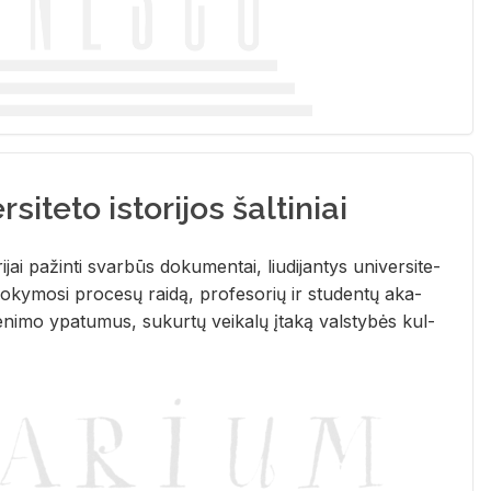
siteto istorijos šaltiniai
­ri­jai pa­žin­ti svar­būs do­ku­men­tai, liu­di­jan­tys uni­ver­si­te­
­ky­mo­si pro­ce­sų rai­dą, pro­fe­so­rių ir stu­den­tų aka­
e­ni­mo ypa­tu­mus, su­kur­tų vei­ka­lų įta­ką vals­ty­bės kul­