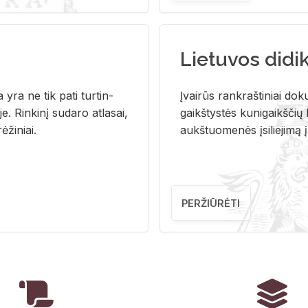
Lietuvos didi
i­ja yra ne tik pati tur­tin­
Įvai­rūs rank­raš­ti­niai do­k
. Rin­ki­nį su­da­ro at­la­sai,
gaikš­tys­tės ku­ni­gaikš­čių b
ė­ži­niai.
aukš­tuo­me­nės įsi­lie­ji­mą 
PERŽIŪRĖTI