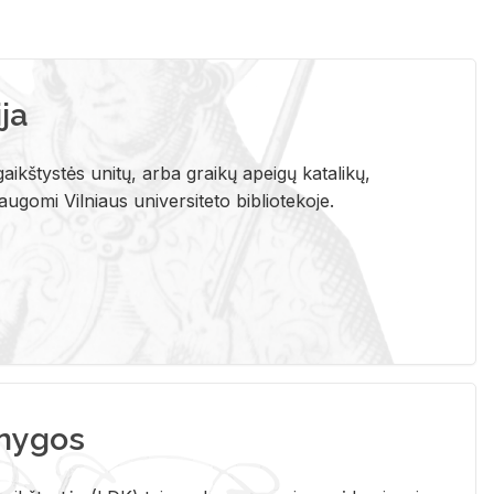
ja
aikštystės unitų, arba graikų apeigų katalikų,
gomi Vilniaus universiteto bibliotekoje.
nygos