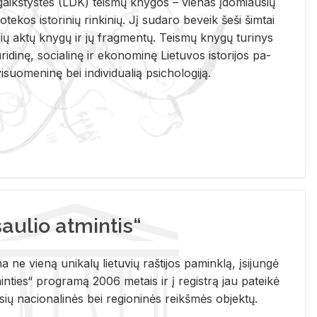
i­gaikš­tys­tės (LDK) teis­mų kny­gos – vie­nas įdo­miau­sių
lio­te­kos is­to­ri­nių rin­ki­nių. Jį su­da­ro be­veik šeši šim­tai
ų aktų kny­gų ir jų frag­men­tų. Teis­mų kny­gų tu­ri­nys
u­ri­di­nę, so­cia­li­nę ir eko­no­mi­nę Lie­tu­vos is­to­ri­jos pa­
­suo­me­ni­nę bei in­di­vi­dua­lią psi­cho­lo­gi­ją.
ulio atmintis“
ne vieną unikalų lietuvių raštijos paminklą, įsijungė
ties“ programą 2006 metais ir į registrą jau pateikė
usių nacionalinės bei regioninės reikšmės objektų.