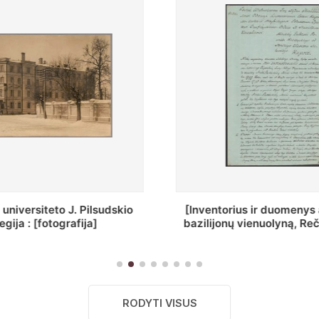
ius ir duomenys apie Selcų
„Wiadomośc Połockiey 
 vienuolyną, Rečycos pav.]
Dyecezyi..."
RODYTI VISUS