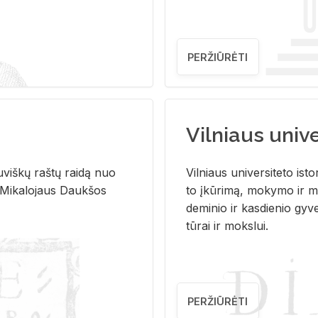
PERŽIŪRĖTI
Vilniaus univer
u­viš­kų raš­tų rai­dą nuo
Vil­niaus uni­ver­si­te­to is­to
 Mi­ka­lo­jaus Dauk­šos
to įkū­ri­mą, mo­ky­mo ir mo
de­mi­nio ir kas­die­nio gy­v
tū­rai ir moks­lui.
PERŽIŪRĖTI