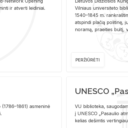
and-Ne­twork Ope­ning
Lie­tu­vos Di­džio­sios Ku­n
i ir at­ver­ti lei­di­niai.
Vil­niaus uni­ver­si­te­to bi­b­
1540–1845 m. rank­raš­ti­ni
at­spin­di pla­čią po­li­ti­nę, j
no­ra­mą, pra­ei­ties bui­tį, vi
PERŽIŪRĖTI
UNESCO „Pasa
­lio (1786–1861) as­me­ni­nė
VU biblioteka, saugodama 
i.
į UNESCO „Pasaulio atmin
kelias dešimtis vertingia