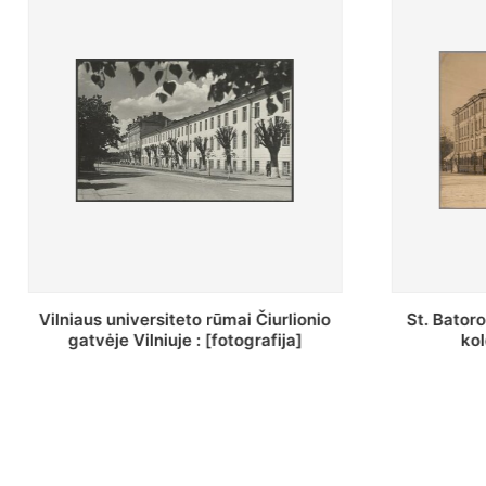
St. Batoro universiteto J. Pilsudskio
[Inventor
kolegija : [fotografija]
bazilijonų