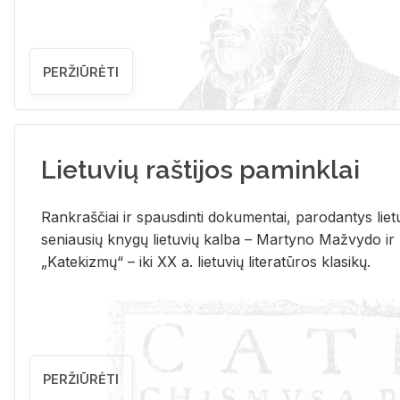
PERŽIŪRĖTI
Lietuvių raštijos paminklai
Rank­raš­čiai ir spaus­din­ti do­ku­men­tai, pa­ro­dan­tys lie­t
se­niau­sių kny­gų lie­tu­vių kal­ba – Mar­ty­no Ma­žvy­do ir
„Ka­te­kiz­mų“ – iki XX a. lie­tu­vių li­te­ra­tū­ros kla­si­kų.
PERŽIŪRĖTI