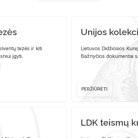
tezės
Unijos kolekci
ventų tezės ir kiti
Lietuvos Didžiosios Kunig
niui įgyti.
Bažnyčios dokumentai sau
PERŽIŪRĖTI
LDK teismų k