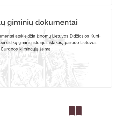
kų giminių dokumentai
u­men­tai at­sklei­džia ži­no­mų Lie­tu­vos Di­džio­sios Ku­ni­
ei di­di­kų gi­mi­nių is­to­ri­jos iš­ta­kas, pa­ro­do Lie­tu­vos
į Eu­ro­pos kil­min­gų­jų šei­mą.