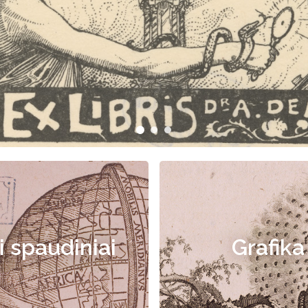
i spaudiniai
Grafika