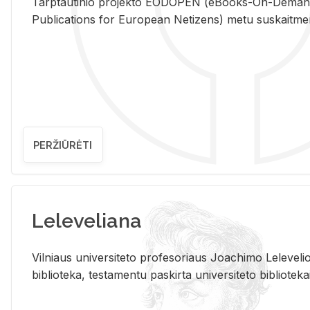
Tarp­tau­ti­nio pro­jek­to EO­DO­PEN (eBo­oks-On-De­m
Pub­li­ca­tions for Eu­ro­pe­an Ne­ti­zens) metu su­skait­me­nin­t
PERŽIŪRĖTI
Leleveliana
Vil­niaus uni­ver­si­te­to pro­fe­so­riaus Jo­a­chi­mo Le­le­ve
bi­b­lio­te­ka, te­sta­men­tu pa­skir­ta uni­ver­si­te­to bi­b­lio­te­ka