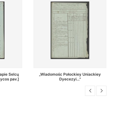
Uniackiey
Regestr Parochow Dekanatu
Brzeskiego