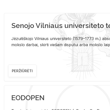
Senojo Vilniaus universiteto 
Jėzuitiškojo Vilniaus universiteto (1579–1773 m.) absol
mokslo darbai, skirti viešam disputui arba mokslo laips
PERŽIŪRĖTI
EODOPEN