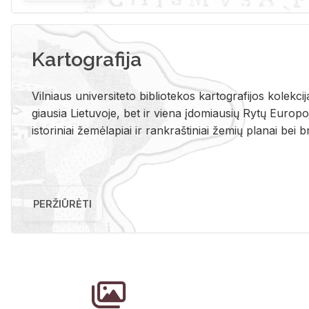
Kartografija
Vil­niaus uni­ver­si­te­to bi­b­lio­te­kos kar­to­gra­fi­jos ko­lek­c
giau­sia Lie­tu­vo­je, bet ir vie­na įdo­miau­sių Rytų Eu­ro­po­je
is­to­ri­niai že­mė­la­piai ir rank­raš­ti­niai že­mių pla­nai bei br
PERŽIŪRĖTI