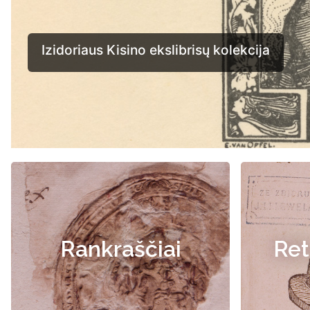
Rankraščiai
Ret