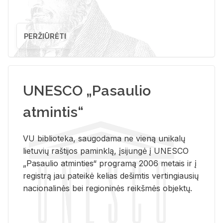
PERŽIŪRĖTI
UNESCO „Pasaulio
atmintis“
VU biblioteka, saugodama ne vieną unikalų
lietuvių raštijos paminklą, įsijungė į UNESCO
„Pasaulio atminties“ programą 2006 metais ir į
registrą jau pateikė kelias dešimtis vertingiausių
nacionalinės bei regioninės reikšmės objektų.