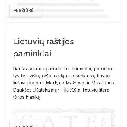
PERŽIŪRĖTI
Lietuvių raštijos
paminklai
Rank­raš­čiai ir spaus­din­ti do­ku­men­tai, pa­ro­dan­
tys lie­tu­viš­kų raš­tų rai­dą nuo se­niau­sių kny­gų
lie­tu­vių kal­ba – Mar­ty­no Ma­žvy­do ir Mi­ka­lo­jaus
Dauk­šos „Ka­te­kiz­mų“ – iki XX a. lie­tu­vių li­te­ra­
tū­ros kla­si­kų.