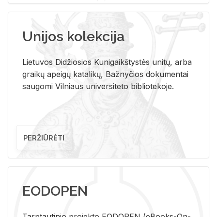
Unijos kolekcija
Lietuvos Didžiosios Kunigaikštystės unitų, arba
graikų apeigų katalikų, Bažnyčios dokumentai
saugomi Vilniaus universiteto bibliotekoje.
PERŽIŪRĖTI
EODOPEN
Tarp­tau­ti­nio pro­jek­to EO­DO­PEN (eBo­oks-On-