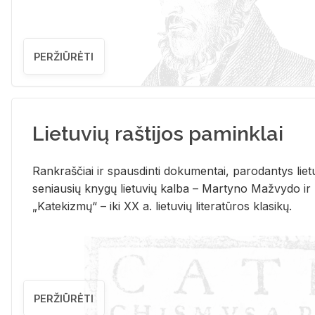
PERŽIŪRĖTI
Lietuvių raštijos paminklai
Rank­raš­čiai ir spaus­din­ti do­ku­men­tai, pa­ro­dan­tys lie­t
se­niau­sių kny­gų lie­tu­vių kal­ba – Mar­ty­no Ma­žvy­do ir
„Ka­te­kiz­mų“ – iki XX a. lie­tu­vių li­te­ra­tū­ros kla­si­kų.
PERŽIŪRĖTI