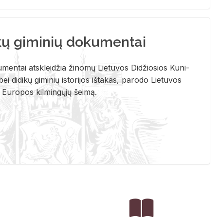
kų giminių dokumentai
u­men­tai at­sklei­džia ži­no­mų Lie­tu­vos Di­džio­sios Ku­ni­
ei di­di­kų gi­mi­nių is­to­ri­jos iš­ta­kas, pa­ro­do Lie­tu­vos
į Eu­ro­pos kil­min­gų­jų šei­mą.