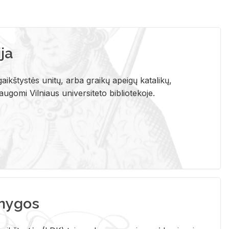
ja
aikštystės unitų, arba graikų apeigų katalikų,
gomi Vilniaus universiteto bibliotekoje.
nygos