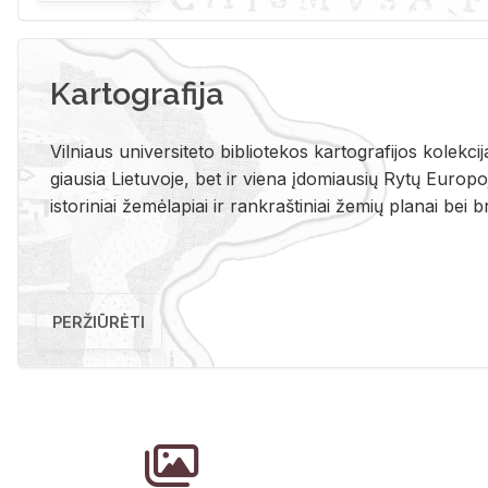
Kartografija
Vil­niaus uni­ver­si­te­to bi­b­lio­te­kos kar­to­gra­fi­jos ko­lek­c
giau­sia Lie­tu­vo­je, bet ir vie­na įdo­miau­sių Rytų Eu­ro­po­je
is­to­ri­niai že­mė­la­piai ir rank­raš­ti­niai že­mių pla­nai bei br
PERŽIŪRĖTI