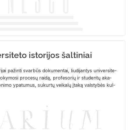
siteto istorijos šaltiniai
­ri­jai pa­žin­ti svar­būs do­ku­men­tai, liu­di­jan­tys uni­ver­si­te­
­ky­mo­si pro­ce­sų rai­dą, pro­fe­so­rių ir stu­den­tų aka­
e­ni­mo ypa­tu­mus, su­kur­tų vei­ka­lų įta­ką vals­ty­bės kul­