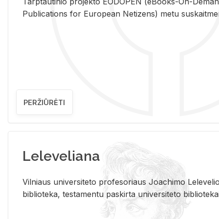
Tarp­tau­ti­nio pro­jek­to EO­DO­PEN (eBo­oks-On-De­m
Pub­li­ca­tions for Eu­ro­pe­an Ne­ti­zens) metu su­skait­me­nin­t
PERŽIŪRĖTI
Leleveliana
Vil­niaus uni­ver­si­te­to pro­fe­so­riaus Jo­a­chi­mo Le­le­ve
bi­b­lio­te­ka, te­sta­men­tu pa­skir­ta uni­ver­si­te­to bi­b­lio­te­ka