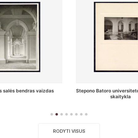
oro universiteto Periodikos
Periodikos skaitykla Ste
skaitykla
universiteto bibliot
RODYTI VISUS