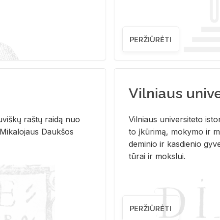
PERŽIŪRĖTI
Vilniaus univer
u­viš­kų raš­tų rai­dą nuo
Vil­niaus uni­ver­si­te­to is­to
 Mi­ka­lo­jaus Dauk­šos
to įkū­ri­mą, mo­ky­mo ir mo
de­mi­nio ir kas­die­nio gy­v
tū­rai ir moks­lui.
PERŽIŪRĖTI