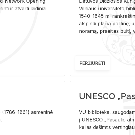
and-Ne­twork Ope­ning
Lie­tu­vos Di­džio­sios Ku­n
i ir at­ver­ti lei­di­niai.
Vil­niaus uni­ver­si­te­to bi­b­
1540–1845 m. rank­raš­ti­ni
at­spin­di pla­čią po­li­ti­nę, j
no­ra­mą, pra­ei­ties bui­tį, vi
PERŽIŪRĖTI
UNESCO „Pasa
­lio (1786–1861) as­me­ni­nė
VU biblioteka, saugodama 
i.
į UNESCO „Pasaulio atmin
kelias dešimtis vertingia