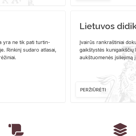
Lietuvos didi
i­ja yra ne tik pati tur­tin­
Įvai­rūs rank­raš­ti­niai do­k
. Rin­ki­nį su­da­ro at­la­sai,
gaikš­tys­tės ku­ni­gaikš­čių b
ė­ži­niai.
aukš­tuo­me­nės įsi­lie­ji­mą 
PERŽIŪRĖTI