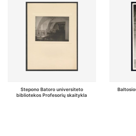
Baltosios salės bendras vaizdas
Stepono Bat