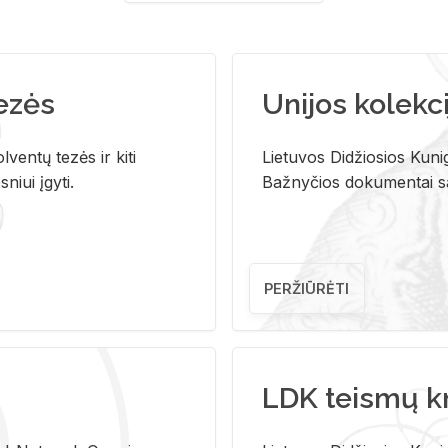
tezės
Unijos kolekci
ventų tezės ir kiti
Lietuvos Didžiosios Kunig
niui įgyti.
Bažnyčios dokumentai sau
PERŽIŪRĖTI
LDK teismų k