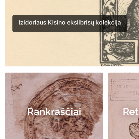
Rankraščiai
Ret