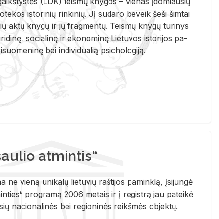
i­gaikš­tys­tės (LDK) teis­mų kny­gos – vie­nas įdo­miau­sių
lio­te­kos is­to­ri­nių rin­ki­nių. Jį su­da­ro be­veik šeši šim­tai
ų aktų kny­gų ir jų frag­men­tų. Teis­mų kny­gų tu­ri­nys
u­ri­di­nę, so­cia­li­nę ir eko­no­mi­nę Lie­tu­vos is­to­ri­jos pa­
­suo­me­ni­nę bei in­di­vi­dua­lią psi­cho­lo­gi­ją.
ulio atmintis“
ne vieną unikalų lietuvių raštijos paminklą, įsijungė
ties“ programą 2006 metais ir į registrą jau pateikė
usių nacionalinės bei regioninės reikšmės objektų.