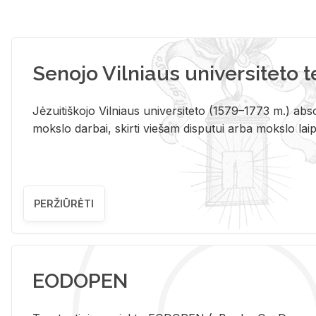
Senojo Vilniaus universiteto 
Jėzuitiškojo Vilniaus universiteto (1579–1773 m.) absol
mokslo darbai, skirti viešam disputui arba mokslo laips
PERŽIŪRĖTI
EODOPEN