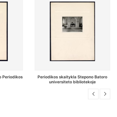
pono Batoro
Stepono Batoro universiteto
ekoje
bibliotekos antrojo aukšto fojė