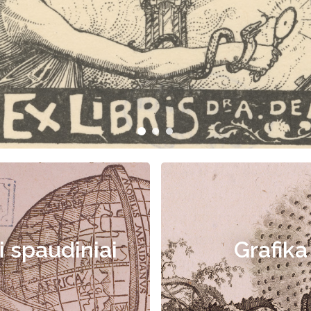
i spaudiniai
Grafika