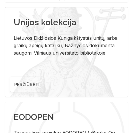
Unijos kolekcija
Lietuvos Didžiosios Kunigaikštystės unitų, arba
graikų apeigų katalikų, Bažnyčios dokumentai
saugomi Vilniaus universiteto bibliotekoje.
PERŽIŪRĖTI
EODOPEN
Tarp­tau­ti­nio pro­jek­to EO­DO­PEN (eBo­oks-On-