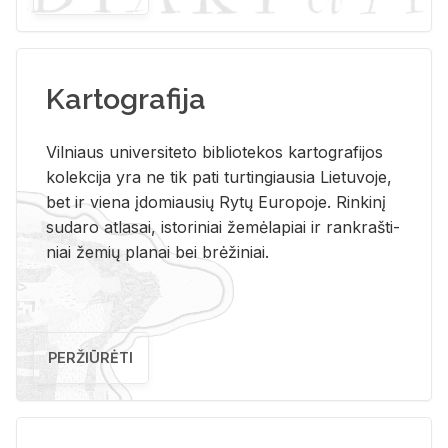
Kartografija
Vil­niaus uni­ver­si­te­to bi­b­lio­te­kos kar­to­gra­fi­jos
ko­lek­ci­ja yra ne tik pati tur­tin­giau­sia Lie­tu­vo­je,
bet ir vie­na įdo­miau­sių Rytų Eu­ro­po­je. Rin­ki­nį
su­da­ro at­la­sai, is­to­ri­niai že­mė­la­piai ir rank­raš­ti­
niai že­mių pla­nai bei brė­ži­niai.
PERŽIŪRĖTI