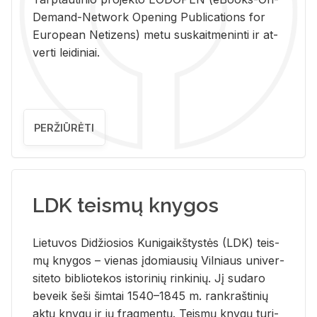
De­mand-Ne­twork Ope­ning Pub­li­ca­tions for
Eu­ro­pe­an Ne­ti­zens) metu su­skait­me­nin­ti ir at­
ver­ti lei­di­niai.
PERŽIŪRĖTI
LDK teismų knygos
Lie­tu­vos Di­džio­sios Ku­ni­gaikš­tys­tės (LDK) teis­
mų kny­gos – vie­nas įdo­miau­sių Vil­niaus uni­ver­
si­te­to bi­b­lio­te­kos is­to­ri­nių rin­ki­nių. Jį su­da­ro
be­veik šeši šim­tai 1540–1845 m. rank­raš­ti­nių
aktų kny­gų ir jų frag­men­tų. Teis­mų kny­gų tu­ri­