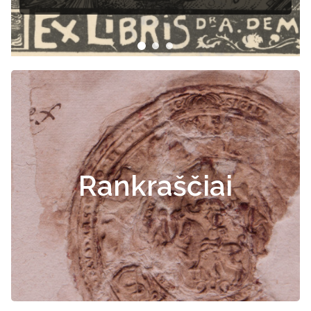
dokumentai
Rankraščiai