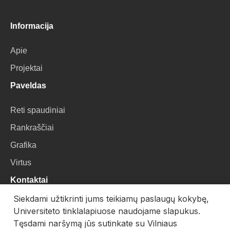
Informacija
Apie
Projektai
Paveldas
Reti spaudiniai
Rankraščiai
Grafika
Virtus
Kontaktai
Siekdami užtikrinti jums teikiamų paslaugų kokybę,
VU Biblioteka
Universiteto tinklalapiuose naudojame slapukus.
Universiteto g. 3, LT-01122, Vilnius
Tęsdami naršymą jūs sutinkate su Vilniaus