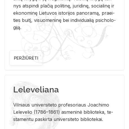
nys at­spin­di pla­čią po­li­ti­nę, ju­ri­di­nę, so­cia­li­nę ir
eko­no­mi­nę Lie­tu­vos is­to­ri­jos pa­no­ra­mą, pra­ei­
ties bui­tį, vi­suo­me­ni­nę bei in­di­vi­dua­lią psi­cho­lo­
gi­ją.
PERŽIŪRĖTI
Leleveliana
Vil­niaus uni­ver­si­te­to pro­fe­so­riaus Jo­a­chi­mo
Le­le­ve­lio (1786–1861) as­me­ni­nė bi­b­lio­te­ka, te­
sta­men­tu pa­skir­ta uni­ver­si­te­to bi­b­lio­te­kai.