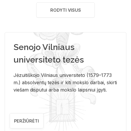
RODYTI VISUS
Senojo Vilniaus
universiteto tezės
Jėzuitiškojo Vilniaus universiteto (1579–1773
m.) absolventų tezės ir kiti mokslo darbai, skirti
viešam disputui arba mokslo laipsniui įgyti.
PERŽIŪRĖTI