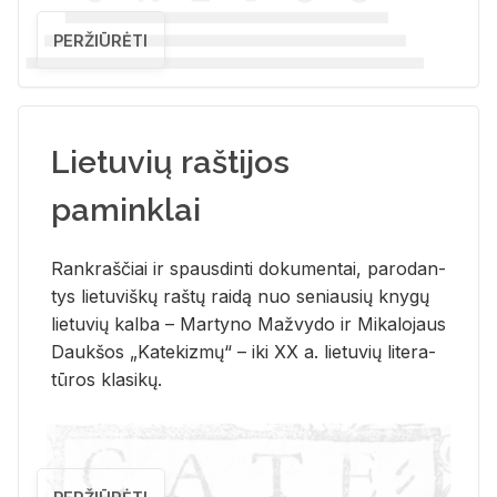
PERŽIŪRĖTI
Lietuvių raštijos
paminklai
Rank­raš­čiai ir spaus­din­ti do­ku­men­tai, pa­ro­dan­
tys lie­tu­viš­kų raš­tų rai­dą nuo se­niau­sių kny­gų
lie­tu­vių kal­ba – Mar­ty­no Ma­žvy­do ir Mi­ka­lo­jaus
Dauk­šos „Ka­te­kiz­mų“ – iki XX a. lie­tu­vių li­te­ra­
tū­ros kla­si­kų.