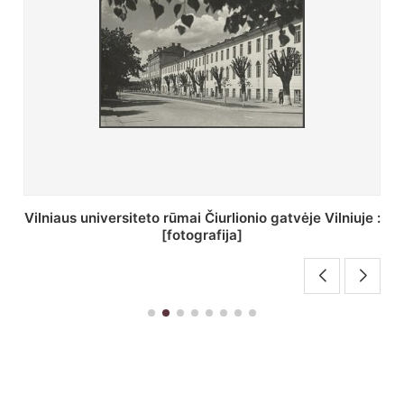
St. Batoro universiteto J. Pilsudskio kolegija :
[fotografija]