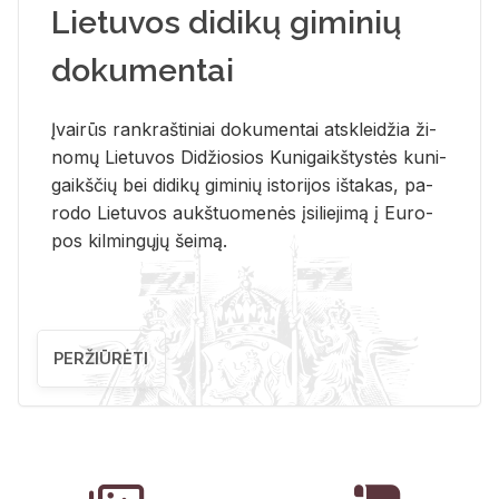
Lietuvos didikų giminių
dokumentai
Įvai­rūs rank­raš­ti­niai do­ku­men­tai at­sklei­džia ži­
no­mų Lie­tu­vos Di­džio­sios Ku­ni­gaikš­tys­tės ku­ni­
gaikš­čių bei di­di­kų gi­mi­nių is­to­ri­jos iš­ta­kas, pa­
ro­do Lie­tu­vos aukš­tuo­me­nės įsi­lie­ji­mą į Eu­ro­
pos kil­min­gų­jų šei­mą.
PERŽIŪRĖTI