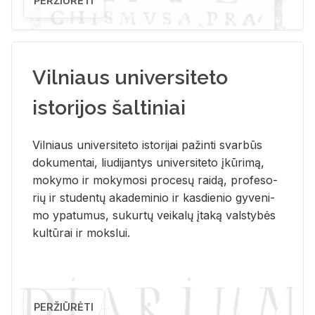
PERŽIŪRĖTI
Vilniaus universiteto
istorijos šaltiniai
Vil­niaus uni­ver­si­te­to is­to­ri­jai pa­žin­ti svar­būs
do­ku­men­tai, liu­di­jan­tys uni­ver­si­te­to įkū­ri­mą,
mo­ky­mo ir mo­ky­mo­si pro­ce­sų rai­dą, pro­fe­so­
rių ir stu­den­tų aka­de­mi­nio ir kas­die­nio gy­ve­ni­
mo ypa­tu­mus, su­kur­tų vei­ka­lų įta­ką vals­ty­bės
kul­tū­rai ir moks­lui.
PERŽIŪRĖTI