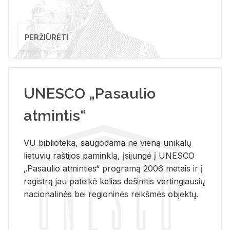
PERŽIŪRĖTI
UNESCO „Pasaulio
atmintis“
VU biblioteka, saugodama ne vieną unikalų
lietuvių raštijos paminklą, įsijungė į UNESCO
„Pasaulio atminties“ programą 2006 metais ir į
registrą jau pateikė kelias dešimtis vertingiausių
nacionalinės bei regioninės reikšmės objektų.