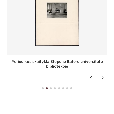
Stepono Batoro universiteto bibliotekos antrojo
aukšto fojė