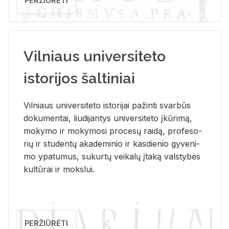
PERŽIŪRĖTI
Vilniaus universiteto
istorijos šaltiniai
Vil­niaus uni­ver­si­te­to is­to­ri­jai pa­žin­ti svar­būs
do­ku­men­tai, liu­di­jan­tys uni­ver­si­te­to įkū­ri­mą,
mo­ky­mo ir mo­ky­mo­si pro­ce­sų rai­dą, pro­fe­so­
rių ir stu­den­tų aka­de­mi­nio ir kas­die­nio gy­ve­ni­
mo ypa­tu­mus, su­kur­tų vei­ka­lų įta­ką vals­ty­bės
kul­tū­rai ir moks­lui.
PERŽIŪRĖTI