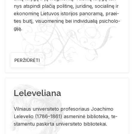
nys at­spin­di pla­čią po­li­ti­nę, ju­ri­di­nę, so­cia­li­nę ir
eko­no­mi­nę Lie­tu­vos is­to­ri­jos pa­no­ra­mą, pra­ei­
ties bui­tį, vi­suo­me­ni­nę bei in­di­vi­dua­lią psi­cho­lo­
gi­ją.
PERŽIŪRĖTI
Leleveliana
Vil­niaus uni­ver­si­te­to pro­fe­so­riaus Jo­a­chi­mo
Le­le­ve­lio (1786–1861) as­me­ni­nė bi­b­lio­te­ka, te­
sta­men­tu pa­skir­ta uni­ver­si­te­to bi­b­lio­te­kai.