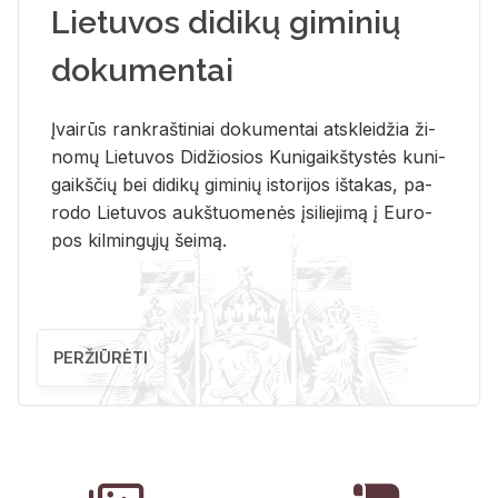
Lietuvos didikų giminių
dokumentai
Įvai­rūs rank­raš­ti­niai do­ku­men­tai at­sklei­džia ži­
no­mų Lie­tu­vos Di­džio­sios Ku­ni­gaikš­tys­tės ku­ni­
gaikš­čių bei di­di­kų gi­mi­nių is­to­ri­jos iš­ta­kas, pa­
ro­do Lie­tu­vos aukš­tuo­me­nės įsi­lie­ji­mą į Eu­ro­
pos kil­min­gų­jų šei­mą.
PERŽIŪRĖTI