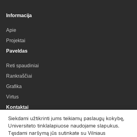
Informacija
Apie
Projektai
Paveldas
Reti spaudiniai
Rankraščiai
Grafika
Virtus
Kontaktai
Siekdami užtikrinti jums teikiamų paslaugų kokybę,
VU Biblioteka
Universiteto tinklalapiuose naudojame slapukus.
Universiteto g. 3, LT-01122, Vilnius
Tęsdami naršymą jūs sutinkate su Vilniaus