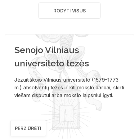
RODYTI VISUS
Senojo Vilniaus
universiteto tezės
Jėzuitiškojo Vilniaus universiteto (1579–1773
m.) absolventų tezės ir kiti mokslo darbai, skirti
viešam disputui arba mokslo laipsniui įgyti.
PERŽIŪRĖTI