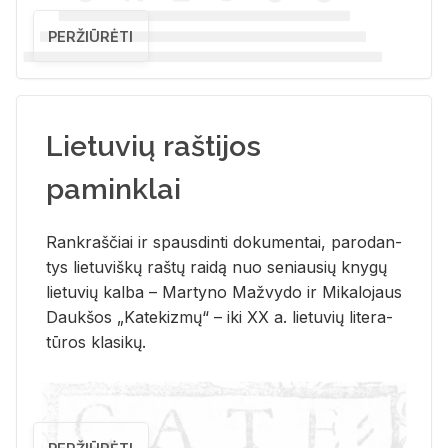
PERŽIŪRĖTI
Lietuvių raštijos
paminklai
Rank­raš­čiai ir spaus­din­ti do­ku­men­tai, pa­ro­dan­
tys lie­tu­viš­kų raš­tų rai­dą nuo se­niau­sių kny­gų
lie­tu­vių kal­ba – Mar­ty­no Ma­žvy­do ir Mi­ka­lo­jaus
Dauk­šos „Ka­te­kiz­mų“ – iki XX a. lie­tu­vių li­te­ra­
tū­ros kla­si­kų.