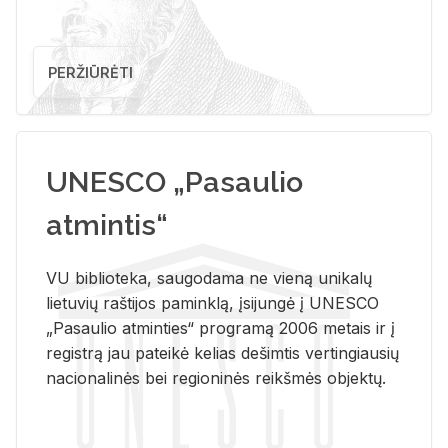
PERŽIŪRĖTI
UNESCO „Pasaulio
atmintis“
VU biblioteka, saugodama ne vieną unikalų
lietuvių raštijos paminklą, įsijungė į UNESCO
„Pasaulio atminties“ programą 2006 metais ir į
registrą jau pateikė kelias dešimtis vertingiausių
nacionalinės bei regioninės reikšmės objektų.