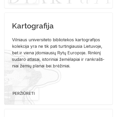
Kartografija
Vil­niaus uni­ver­si­te­to bi­b­lio­te­kos kar­to­gra­fi­jos
ko­lek­ci­ja yra ne tik pati tur­tin­giau­sia Lie­tu­vo­je,
bet ir vie­na įdo­miau­sių Rytų Eu­ro­po­je. Rin­ki­nį
su­da­ro at­la­sai, is­to­ri­niai že­mė­la­piai ir rank­raš­ti­
niai že­mių pla­nai bei brė­ži­niai.
PERŽIŪRĖTI