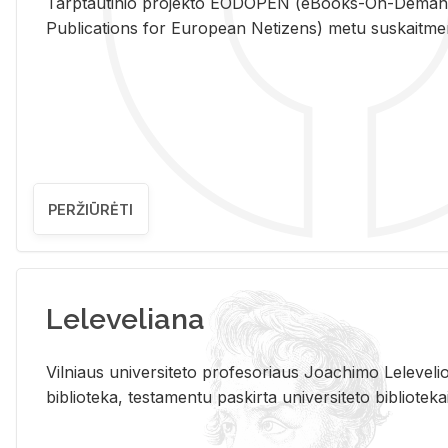
Tarp­tau­ti­nio pro­jek­to EO­DO­PEN (eBo­oks-On-De­m
Pub­li­ca­tions for Eu­ro­pe­an Ne­ti­zens) metu su­skait­me­nin­t
PERŽIŪRĖTI
Leleveliana
Vil­niaus uni­ver­si­te­to pro­fe­so­riaus Jo­a­chi­mo Le­le­ve
bi­b­lio­te­ka, te­sta­men­tu pa­skir­ta uni­ver­si­te­to bi­b­lio­te­ka