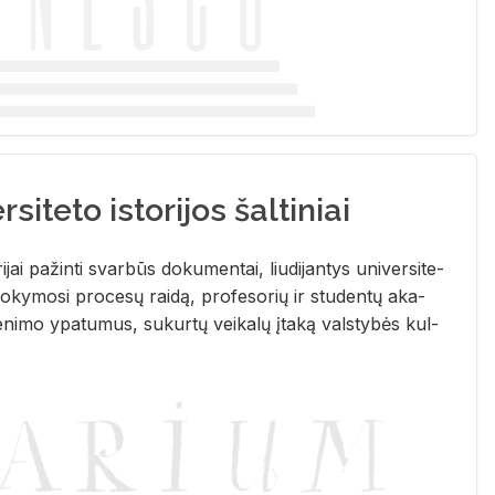
siteto istorijos šaltiniai
­ri­jai pa­žin­ti svar­būs do­ku­men­tai, liu­di­jan­tys uni­ver­si­te­
­ky­mo­si pro­ce­sų rai­dą, pro­fe­so­rių ir stu­den­tų aka­
e­ni­mo ypa­tu­mus, su­kur­tų vei­ka­lų įta­ką vals­ty­bės kul­