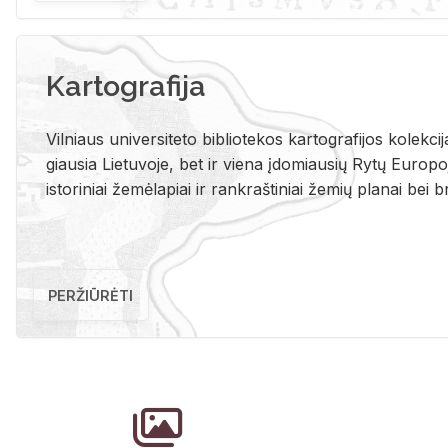
Kartografija
Vil­niaus uni­ver­si­te­to bi­b­lio­te­kos kar­to­gra­fi­jos ko­lek­c
giau­sia Lie­tu­vo­je, bet ir vie­na įdo­miau­sių Rytų Eu­ro­po­je
is­to­ri­niai že­mė­la­piai ir rank­raš­ti­niai že­mių pla­nai bei br
PERŽIŪRĖTI