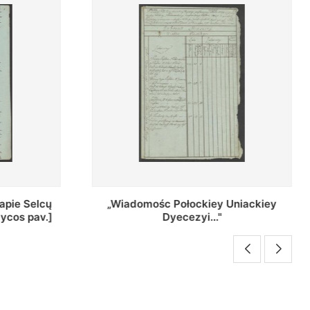
Uniackiey
Regestr Parochow Dekanatu
Brzeskiego