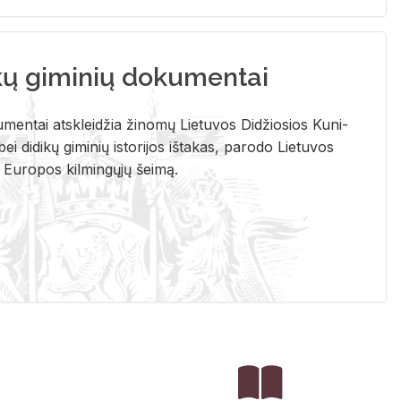
kų giminių dokumentai
u­men­tai at­sklei­džia ži­no­mų Lie­tu­vos Di­džio­sios Ku­ni­
ei di­di­kų gi­mi­nių is­to­ri­jos iš­ta­kas, pa­ro­do Lie­tu­vos
į Eu­ro­pos kil­min­gų­jų šei­mą.