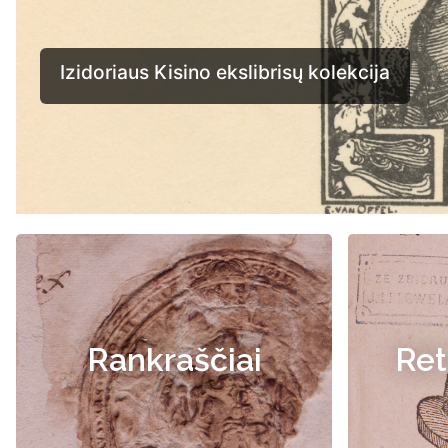
Rankraščiai
Ret