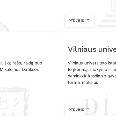
PERŽIŪRĖTI
Vilniaus univer
u­viš­kų raš­tų rai­dą nuo
Vil­niaus uni­ver­si­te­to is­to
 Mi­ka­lo­jaus Dauk­šos
to įkū­ri­mą, mo­ky­mo ir mo
de­mi­nio ir kas­die­nio gy­v
tū­rai ir moks­lui.
PERŽIŪRĖTI