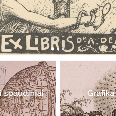
i spaudiniai
Grafika