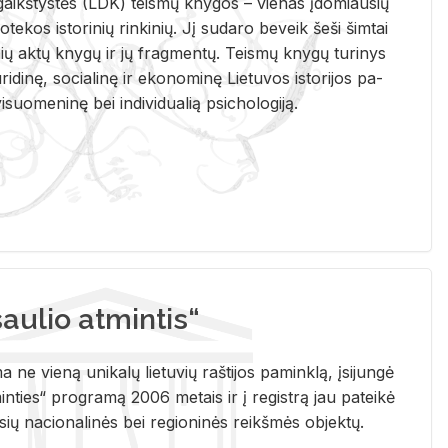
i­gaikš­tys­tės (LDK) teis­mų kny­gos – vie­nas įdo­miau­sių
lio­te­kos is­to­ri­nių rin­ki­nių. Jį su­da­ro be­veik šeši šim­tai
ų aktų kny­gų ir jų frag­men­tų. Teis­mų kny­gų tu­ri­nys
u­ri­di­nę, so­cia­li­nę ir eko­no­mi­nę Lie­tu­vos is­to­ri­jos pa­
­suo­me­ni­nę bei in­di­vi­dua­lią psi­cho­lo­gi­ją.
ulio atmintis“
ne vieną unikalų lietuvių raštijos paminklą, įsijungė
ties“ programą 2006 metais ir į registrą jau pateikė
usių nacionalinės bei regioninės reikšmės objektų.