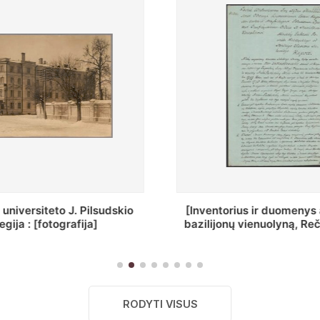
ius ir duomenys apie Selcų
„Wiadomośc Połockiey 
 vienuolyną, Rečycos pav.]
Dyecezyi..."
RODYTI VISUS