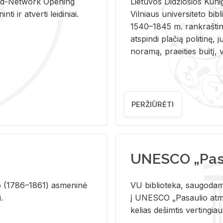
and-Ne­twork Ope­ning
Lie­tu­vos Di­džio­sios Ku­n
i ir at­ver­ti lei­di­niai.
Vil­niaus uni­ver­si­te­to bi­b­
1540–1845 m. rank­raš­ti­ni
at­spin­di pla­čią po­li­ti­nę, j
no­ra­mą, pra­ei­ties bui­tį, vi
PERŽIŪRĖTI
UNESCO „Pasa
­lio (1786–1861) as­me­ni­nė
VU biblioteka, saugodama 
i.
į UNESCO „Pasaulio atmin
kelias dešimtis vertingia