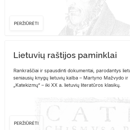
PERŽIŪRĖTI
Lietuvių raštijos paminklai
Rank­raš­čiai ir spaus­din­ti do­ku­men­tai, pa­ro­dan­tys lie­t
se­niau­sių kny­gų lie­tu­vių kal­ba – Mar­ty­no Ma­žvy­do ir
„Ka­te­kiz­mų“ – iki XX a. lie­tu­vių li­te­ra­tū­ros kla­si­kų.
PERŽIŪRĖTI