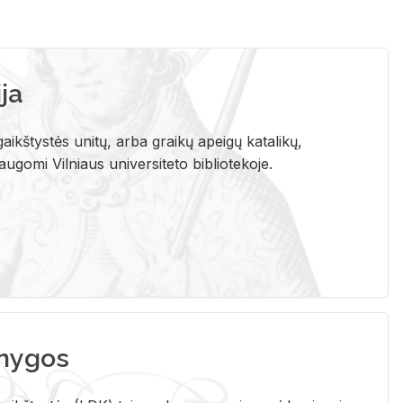
ja
aikštystės unitų, arba graikų apeigų katalikų,
gomi Vilniaus universiteto bibliotekoje.
nygos