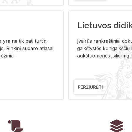
Lietuvos didi
i­ja yra ne tik pati tur­tin­
Įvai­rūs rank­raš­ti­niai do­k
. Rin­ki­nį su­da­ro at­la­sai,
gaikš­tys­tės ku­ni­gaikš­čių b
ė­ži­niai.
aukš­tuo­me­nės įsi­lie­ji­mą 
PERŽIŪRĖTI