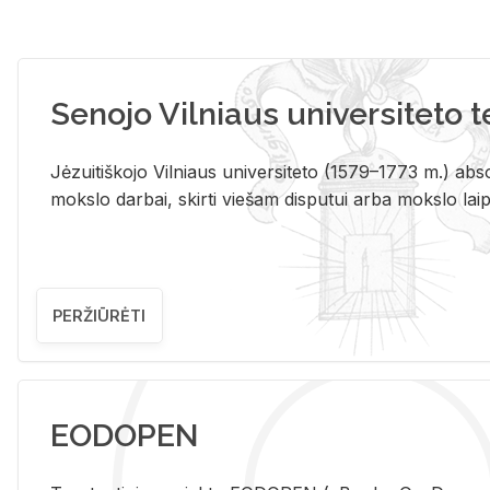
Senojo Vilniaus universiteto 
Jėzuitiškojo Vilniaus universiteto (1579–1773 m.) absol
mokslo darbai, skirti viešam disputui arba mokslo laips
PERŽIŪRĖTI
EODOPEN