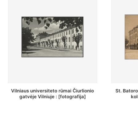
St. Batoro universiteto J. Pilsudskio
[Inventor
kolegija : [fotografija]
bazilijonų