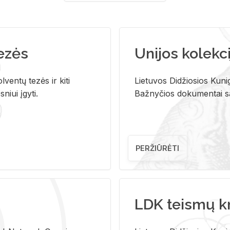
tezės
Unijos kolekci
ventų tezės ir kiti
Lietuvos Didžiosios Kunig
niui įgyti.
Bažnyčios dokumentai sau
PERŽIŪRĖTI
LDK teismų k