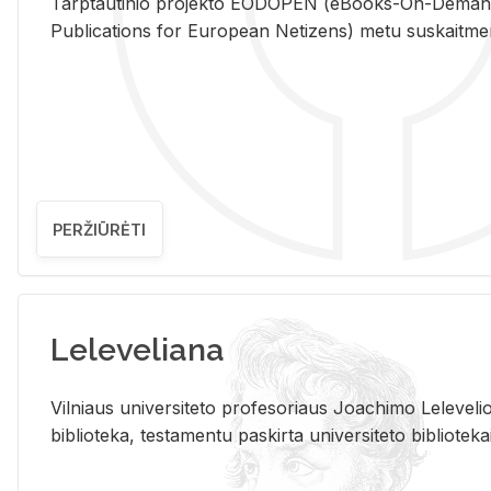
Tarp­tau­ti­nio pro­jek­to EO­DO­PEN (eBo­oks-On-De­m
Pub­li­ca­tions for Eu­ro­pe­an Ne­ti­zens) metu su­skait­me­nin­t
PERŽIŪRĖTI
Leleveliana
Vil­niaus uni­ver­si­te­to pro­fe­so­riaus Jo­a­chi­mo Le­le­ve
bi­b­lio­te­ka, te­sta­men­tu pa­skir­ta uni­ver­si­te­to bi­b­lio­te­ka