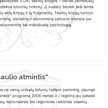
i­gaikš­tys­tės (LDK) teis­mų kny­gos – vie­nas įdo­miau­sių
lio­te­kos is­to­ri­nių rin­ki­nių. Jį su­da­ro be­veik šeši šim­tai
ų aktų kny­gų ir jų frag­men­tų. Teis­mų kny­gų tu­ri­nys
u­ri­di­nę, so­cia­li­nę ir eko­no­mi­nę Lie­tu­vos is­to­ri­jos pa­
­suo­me­ni­nę bei in­di­vi­dua­lią psi­cho­lo­gi­ją.
ulio atmintis“
ne vieną unikalų lietuvių raštijos paminklą, įsijungė
ties“ programą 2006 metais ir į registrą jau pateikė
usių nacionalinės bei regioninės reikšmės objektų.