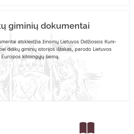
kų giminių dokumentai
u­men­tai at­sklei­džia ži­no­mų Lie­tu­vos Di­džio­sios Ku­ni­
ei di­di­kų gi­mi­nių is­to­ri­jos iš­ta­kas, pa­ro­do Lie­tu­vos
į Eu­ro­pos kil­min­gų­jų šei­mą.