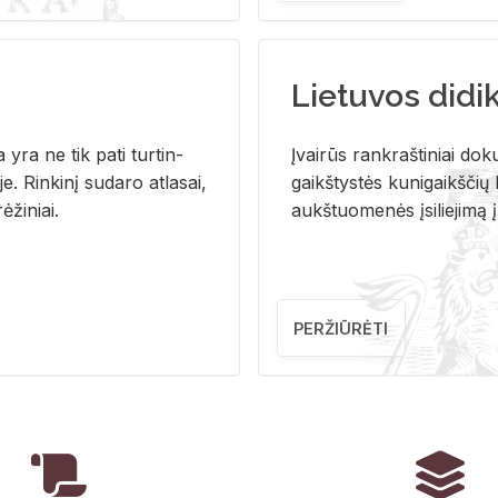
Lietuvos didi
i­ja yra ne tik pati tur­tin­
Įvai­rūs rank­raš­ti­niai do­k
. Rin­ki­nį su­da­ro at­la­sai,
gaikš­tys­tės ku­ni­gaikš­čių b
ė­ži­niai.
aukš­tuo­me­nės įsi­lie­ji­mą 
PERŽIŪRĖTI