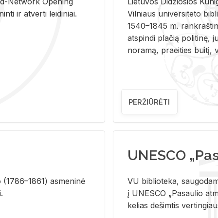
and-Ne­twork Ope­ning
Lie­tu­vos Di­džio­sios Ku­n
i ir at­ver­ti lei­di­niai.
Vil­niaus uni­ver­si­te­to bi­b­
1540–1845 m. rank­raš­ti­ni
at­spin­di pla­čią po­li­ti­nę, j
no­ra­mą, pra­ei­ties bui­tį, vi
PERŽIŪRĖTI
UNESCO „Pasa
­lio (1786–1861) as­me­ni­nė
VU biblioteka, saugodama 
i.
į UNESCO „Pasaulio atmin
kelias dešimtis vertingia