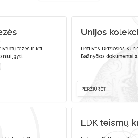
tezės
Unijos kolekci
ventų tezės ir kiti
Lietuvos Didžiosios Kunig
niui įgyti.
Bažnyčios dokumentai sau
PERŽIŪRĖTI
LDK teismų k