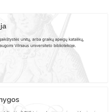
ja
aikštystės unitų, arba graikų apeigų katalikų,
gomi Vilniaus universiteto bibliotekoje.
nygos