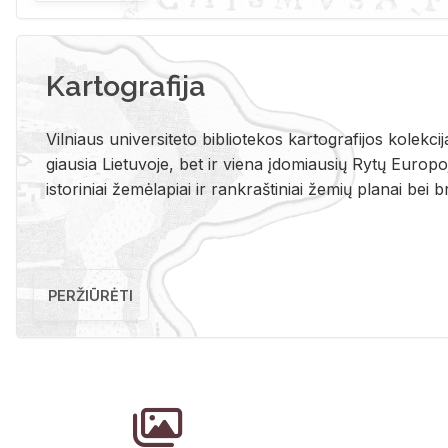
Kartografija
Vil­niaus uni­ver­si­te­to bi­b­lio­te­kos kar­to­gra­fi­jos ko­lek­c
giau­sia Lie­tu­vo­je, bet ir vie­na įdo­miau­sių Rytų Eu­ro­po­je
is­to­ri­niai že­mė­la­piai ir rank­raš­ti­niai že­mių pla­nai bei br
PERŽIŪRĖTI