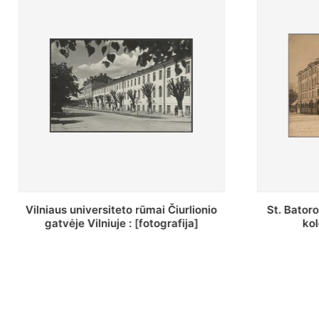
io
St. Batoro universiteto J. Pilsudskio
[Inv
kolegija : [fotografija]
bazi