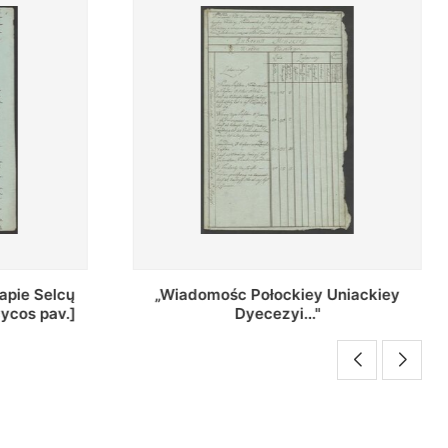
kiey Uniackiey
Regestr Parochow Dekanatu
..."
Brzeskiego