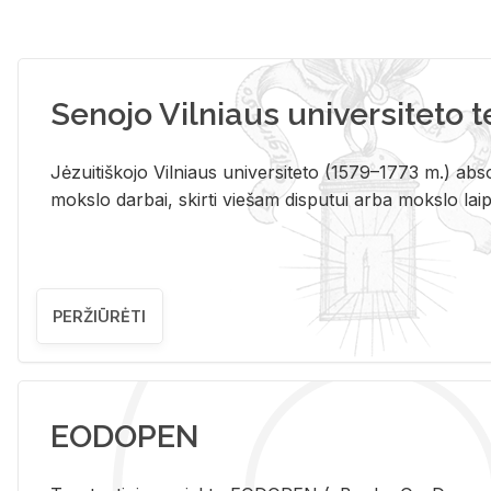
Senojo Vilniaus universiteto 
Jėzuitiškojo Vilniaus universiteto (1579–1773 m.) absol
mokslo darbai, skirti viešam disputui arba mokslo laips
PERŽIŪRĖTI
EODOPEN