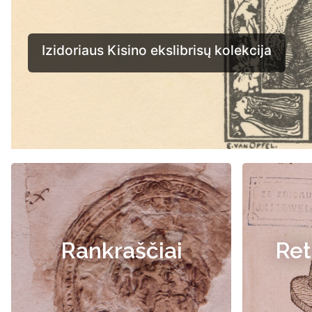
Rankraščiai
Ret