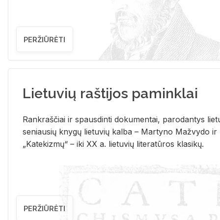
PERŽIŪRĖTI
Lietuvių raštijos paminklai
Rank­raš­čiai ir spaus­din­ti do­ku­men­tai, pa­ro­dan­tys lie­t
se­niau­sių kny­gų lie­tu­vių kal­ba – Mar­ty­no Ma­žvy­do ir
„Ka­te­kiz­mų“ – iki XX a. lie­tu­vių li­te­ra­tū­ros kla­si­kų.
PERŽIŪRĖTI