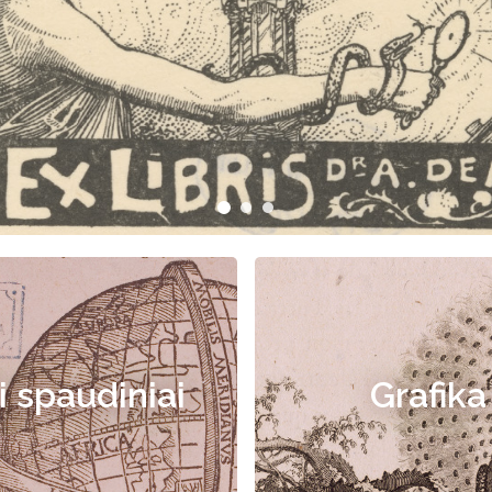
i spaudiniai
Grafika