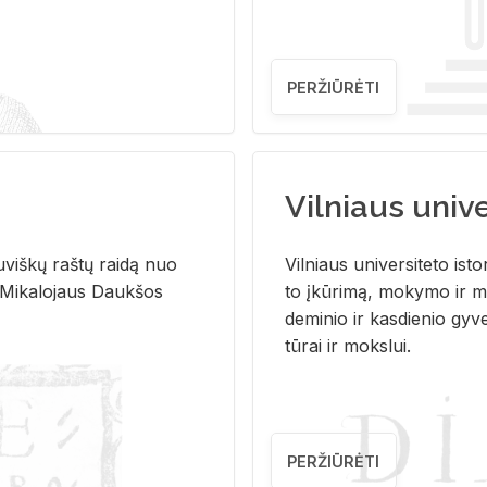
PERŽIŪRĖTI
Vilniaus univer
u­viš­kų raš­tų rai­dą nuo
Vil­niaus uni­ver­si­te­to is­to
 Mi­ka­lo­jaus Dauk­šos
to įkū­ri­mą, mo­ky­mo ir mo
de­mi­nio ir kas­die­nio gy­v
tū­rai ir moks­lui.
PERŽIŪRĖTI