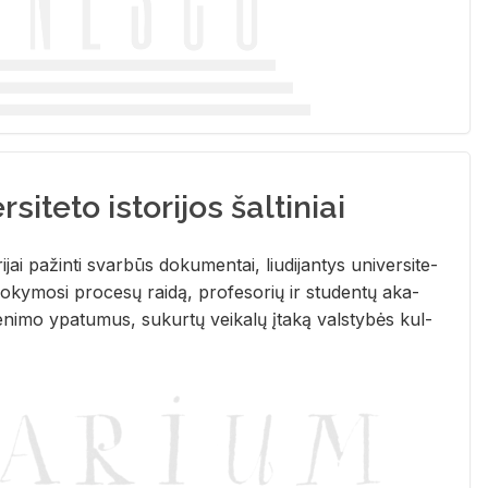
siteto istorijos šaltiniai
­ri­jai pa­žin­ti svar­būs do­ku­men­tai, liu­di­jan­tys uni­ver­si­te­
­ky­mo­si pro­ce­sų rai­dą, pro­fe­so­rių ir stu­den­tų aka­
e­ni­mo ypa­tu­mus, su­kur­tų vei­ka­lų įta­ką vals­ty­bės kul­