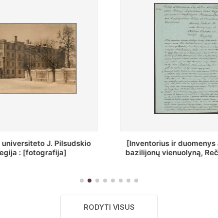
entorius ir duomenys apie Selcų
„Wiadomośc Połoc
lijonų vienuolyną, Rečycos pav.]
Dyecezyi
RODYTI VISUS