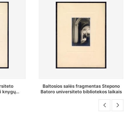
as Stepono
Stepono Batoro universiteto
ekos laikais
bibliotekos Rankraščių skyriaus
vedėjas Mykolas Brenšteinas prie savo
darbo stalo