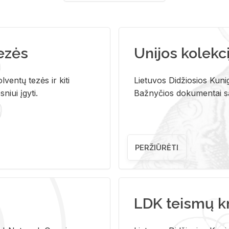
tezės
Unijos kolekci
ventų tezės ir kiti
Lietuvos Didžiosios Kunig
niui įgyti.
Bažnyčios dokumentai sau
PERŽIŪRĖTI
LDK teismų k