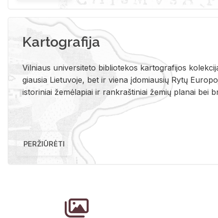
Kartografija
Vil­niaus uni­ver­si­te­to bi­b­lio­te­kos kar­to­gra­fi­jos ko­lek­c
giau­sia Lie­tu­vo­je, bet ir vie­na įdo­miau­sių Rytų Eu­ro­po­je
is­to­ri­niai že­mė­la­piai ir rank­raš­ti­niai že­mių pla­nai bei br
PERŽIŪRĖTI