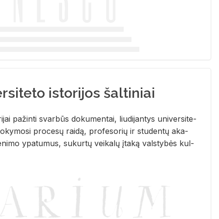
siteto istorijos šaltiniai
­ri­jai pa­žin­ti svar­būs do­ku­men­tai, liu­di­jan­tys uni­ver­si­te­
­ky­mo­si pro­ce­sų rai­dą, pro­fe­so­rių ir stu­den­tų aka­
e­ni­mo ypa­tu­mus, su­kur­tų vei­ka­lų įta­ką vals­ty­bės kul­