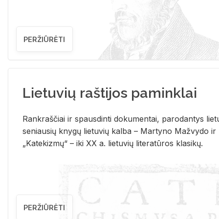
PERŽIŪRĖTI
Lietuvių raštijos paminklai
Rank­raš­čiai ir spaus­din­ti do­ku­men­tai, pa­ro­dan­tys lie­t
se­niau­sių kny­gų lie­tu­vių kal­ba – Mar­ty­no Ma­žvy­do ir
„Ka­te­kiz­mų“ – iki XX a. lie­tu­vių li­te­ra­tū­ros kla­si­kų.
PERŽIŪRĖTI