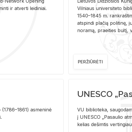
and-Ne­twork Ope­ning
Lie­tu­vos Di­džio­sios Ku­n
i ir at­ver­ti lei­di­niai.
Vil­niaus uni­ver­si­te­to bi­b­
1540–1845 m. rank­raš­ti­ni
at­spin­di pla­čią po­li­ti­nę, j
no­ra­mą, pra­ei­ties bui­tį, vi
PERŽIŪRĖTI
UNESCO „Pasa
­lio (1786–1861) as­me­ni­nė
VU biblioteka, saugodama 
i.
į UNESCO „Pasaulio atmin
kelias dešimtis vertingia