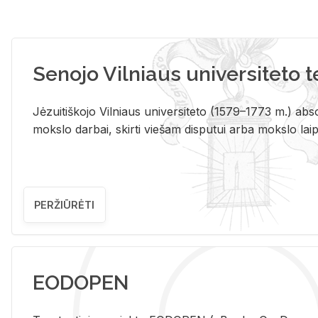
Senojo Vilniaus universiteto 
Jėzuitiškojo Vilniaus universiteto (1579–1773 m.) absol
mokslo darbai, skirti viešam disputui arba mokslo laips
PERŽIŪRĖTI
EODOPEN