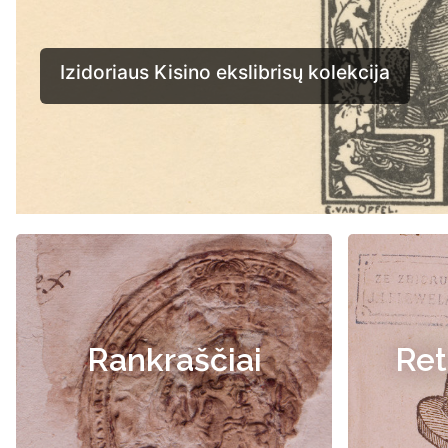
Rankraščiai
Ret