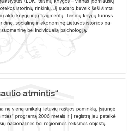
i­gaikš­tys­tės (LDK) teis­mų kny­gos – vie­nas įdo­miau­sių
lio­te­kos is­to­ri­nių rin­ki­nių. Jį su­da­ro be­veik šeši šim­tai
ų aktų kny­gų ir jų frag­men­tų. Teis­mų kny­gų tu­ri­nys
u­ri­di­nę, so­cia­li­nę ir eko­no­mi­nę Lie­tu­vos is­to­ri­jos pa­
­suo­me­ni­nę bei in­di­vi­dua­lią psi­cho­lo­gi­ją.
ulio atmintis“
ne vieną unikalų lietuvių raštijos paminklą, įsijungė
ties“ programą 2006 metais ir į registrą jau pateikė
usių nacionalinės bei regioninės reikšmės objektų.