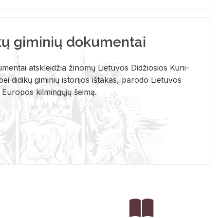
kų giminių dokumentai
u­men­tai at­sklei­džia ži­no­mų Lie­tu­vos Di­džio­sios Ku­ni­
ei di­di­kų gi­mi­nių is­to­ri­jos iš­ta­kas, pa­ro­do Lie­tu­vos
į Eu­ro­pos kil­min­gų­jų šei­mą.