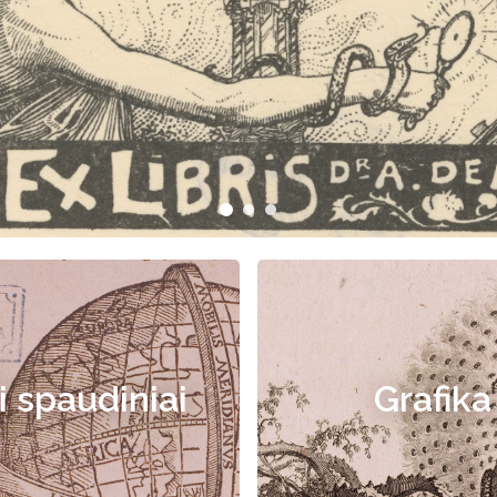
i spaudiniai
Grafika