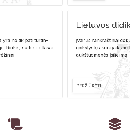
Lietuvos didi
i­ja yra ne tik pati tur­tin­
Įvai­rūs rank­raš­ti­niai do­k
. Rin­ki­nį su­da­ro at­la­sai,
gaikš­tys­tės ku­ni­gaikš­čių b
ė­ži­niai.
aukš­tuo­me­nės įsi­lie­ji­mą 
PERŽIŪRĖTI