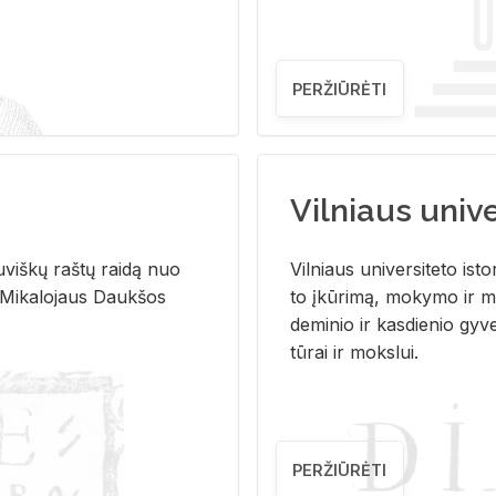
PERŽIŪRĖTI
Vilniaus univer
u­viš­kų raš­tų rai­dą nuo
Vil­niaus uni­ver­si­te­to is­to
 Mi­ka­lo­jaus Dauk­šos
to įkū­ri­mą, mo­ky­mo ir mo
de­mi­nio ir kas­die­nio gy­v
tū­rai ir moks­lui.
PERŽIŪRĖTI