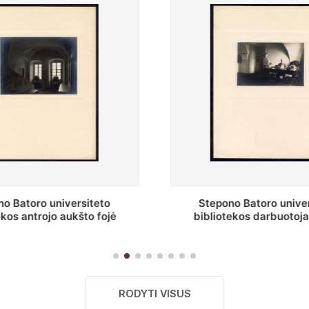
o Batoro universiteto
Baltosios salės fragment
ekos darbuotojai knygų
Batoro universiteto bibliot
yklų darbo kambary
RODYTI VISUS