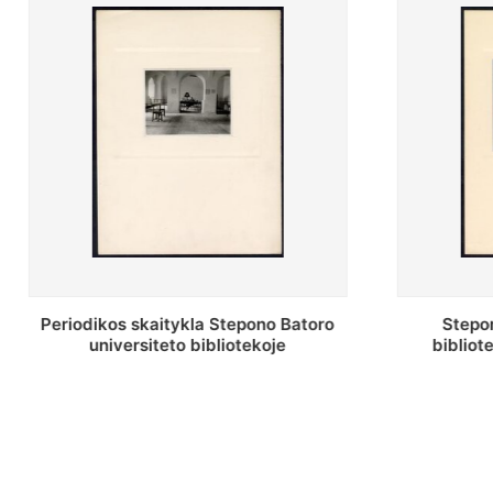
Stepono Batoro universiteto
Stepon
bibliotekos antrojo aukšto fojė
bibliot
saug