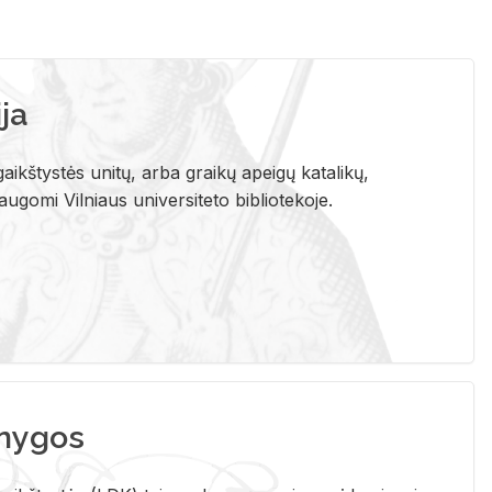
ja
aikštystės unitų, arba graikų apeigų katalikų,
gomi Vilniaus universiteto bibliotekoje.
nygos