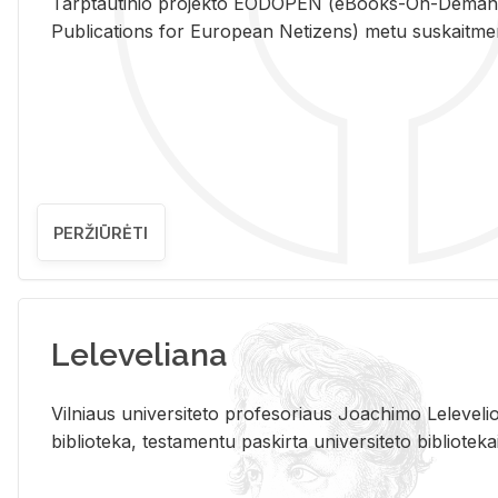
Tarp­tau­ti­nio pro­jek­to EO­DO­PEN (eBo­oks-On-De­m
Pub­li­ca­tions for Eu­ro­pe­an Ne­ti­zens) metu su­skait­me­nin­t
PERŽIŪRĖTI
Leleveliana
Vil­niaus uni­ver­si­te­to pro­fe­so­riaus Jo­a­chi­mo Le­le­ve
bi­b­lio­te­ka, te­sta­men­tu pa­skir­ta uni­ver­si­te­to bi­b­lio­te­ka