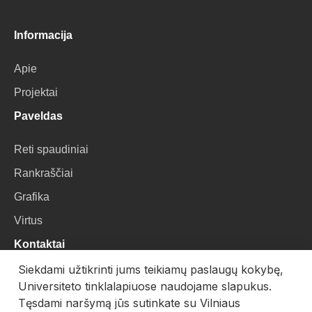
Informacija
Apie
Projektai
Paveldas
Reti spaudiniai
Rankraščiai
Grafika
Virtus
Kontaktai
Siekdami užtikrinti jums teikiamų paslaugų kokybę,
VU Biblioteka
Universiteto tinklalapiuose naudojame slapukus.
Universiteto g. 3, LT-01122, Vilnius
Tęsdami naršymą jūs sutinkate su Vilniaus