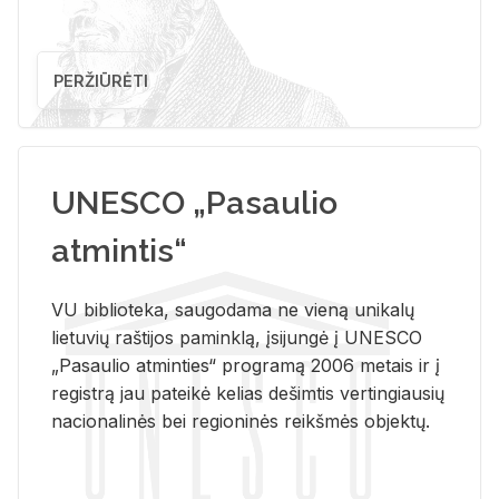
PERŽIŪRĖTI
UNESCO „Pasaulio
atmintis“
VU biblioteka, saugodama ne vieną unikalų
lietuvių raštijos paminklą, įsijungė į UNESCO
„Pasaulio atminties“ programą 2006 metais ir į
registrą jau pateikė kelias dešimtis vertingiausių
nacionalinės bei regioninės reikšmės objektų.