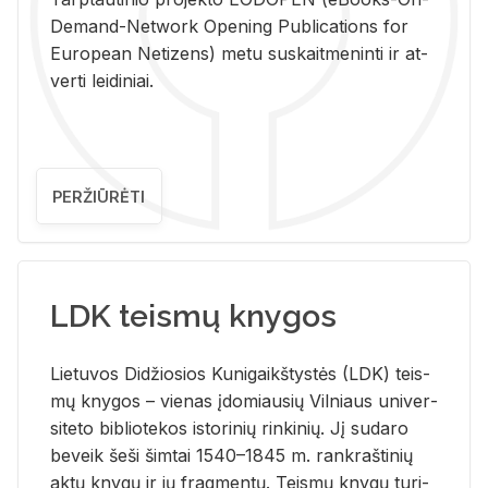
De­mand-Ne­twork Ope­ning Pub­li­ca­tions for
Eu­ro­pe­an Ne­ti­zens) metu su­skait­me­nin­ti ir at­
ver­ti lei­di­niai.
PERŽIŪRĖTI
LDK teismų knygos
Lie­tu­vos Di­džio­sios Ku­ni­gaikš­tys­tės (LDK) teis­
mų kny­gos – vie­nas įdo­miau­sių Vil­niaus uni­ver­
si­te­to bi­b­lio­te­kos is­to­ri­nių rin­ki­nių. Jį su­da­ro
be­veik šeši šim­tai 1540–1845 m. rank­raš­ti­nių
aktų kny­gų ir jų frag­men­tų. Teis­mų kny­gų tu­ri­