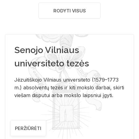
RODYTI VISUS
Senojo Vilniaus
universiteto tezės
Jėzuitiškojo Vilniaus universiteto (1579–1773
m.) absolventų tezės ir kiti mokslo darbai, skirti
viešam disputui arba mokslo laipsniui įgyti.
PERŽIŪRĖTI