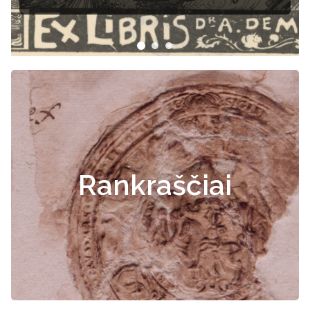
dokumentai
Rankraščiai