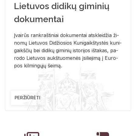
Lietuvos didikų giminių
dokumentai
Įvai­rūs rank­raš­ti­niai do­ku­men­tai at­sklei­džia ži­
no­mų Lie­tu­vos Di­džio­sios Ku­ni­gaikš­tys­tės ku­ni­
gaikš­čių bei di­di­kų gi­mi­nių is­to­ri­jos iš­ta­kas, pa­
ro­do Lie­tu­vos aukš­tuo­me­nės įsi­lie­ji­mą į Eu­ro­
pos kil­min­gų­jų šei­mą.
PERŽIŪRĖTI