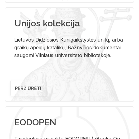
Unijos kolekcija
Lietuvos Didžiosios Kunigaikštystės unitų, arba
graikų apeigų katalikų, Bažnyčios dokumentai
saugomi Vilniaus universiteto bibliotekoje.
PERŽIŪRĖTI
EODOPEN
Tarp­tau­ti­nio pro­jek­to EO­DO­PEN (eBo­oks-On-