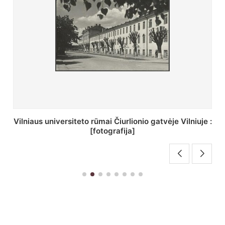
St. Batoro universiteto J. Pilsudskio kolegija :
[fotografija]