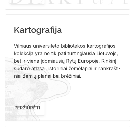
Kartografija
Vil­niaus uni­ver­si­te­to bi­b­lio­te­kos kar­to­gra­fi­jos
ko­lek­ci­ja yra ne tik pati tur­tin­giau­sia Lie­tu­vo­je,
bet ir vie­na įdo­miau­sių Rytų Eu­ro­po­je. Rin­ki­nį
su­da­ro at­la­sai, is­to­ri­niai že­mė­la­piai ir rank­raš­ti­
niai že­mių pla­nai bei brė­ži­niai.
PERŽIŪRĖTI