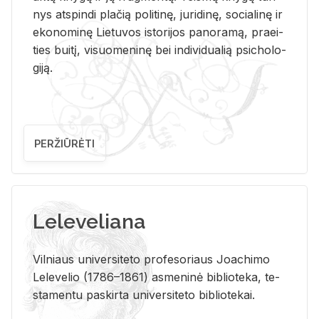
nys at­spin­di pla­čią po­li­ti­nę, ju­ri­di­nę, so­cia­li­nę ir
eko­no­mi­nę Lie­tu­vos is­to­ri­jos pa­no­ra­mą, pra­ei­
ties bui­tį, vi­suo­me­ni­nę bei in­di­vi­dua­lią psi­cho­lo­
gi­ją.
PERŽIŪRĖTI
Leleveliana
Vil­niaus uni­ver­si­te­to pro­fe­so­riaus Jo­a­chi­mo
Le­le­ve­lio (1786–1861) as­me­ni­nė bi­b­lio­te­ka, te­
sta­men­tu pa­skir­ta uni­ver­si­te­to bi­b­lio­te­kai.