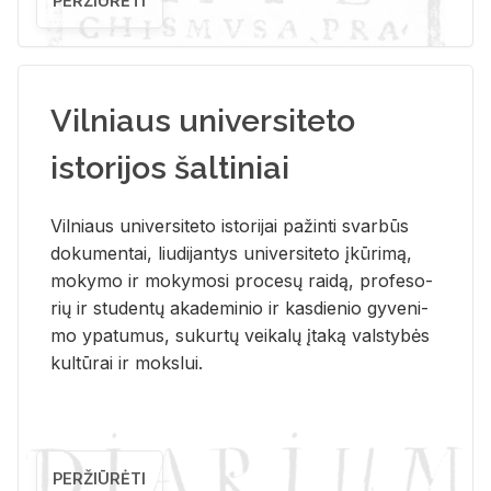
PERŽIŪRĖTI
Vilniaus universiteto
istorijos šaltiniai
Vil­niaus uni­ver­si­te­to is­to­ri­jai pa­žin­ti svar­būs
do­ku­men­tai, liu­di­jan­tys uni­ver­si­te­to įkū­ri­mą,
mo­ky­mo ir mo­ky­mo­si pro­ce­sų rai­dą, pro­fe­so­
rių ir stu­den­tų aka­de­mi­nio ir kas­die­nio gy­ve­ni­
mo ypa­tu­mus, su­kur­tų vei­ka­lų įta­ką vals­ty­bės
kul­tū­rai ir moks­lui.
PERŽIŪRĖTI