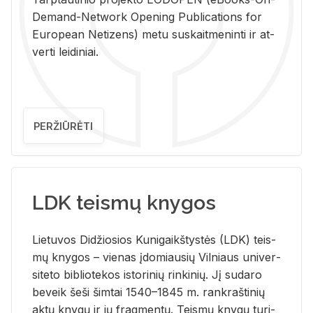
De­mand-Ne­twork Ope­ning Pub­li­ca­tions for
Eu­ro­pe­an Ne­ti­zens) metu su­skait­me­nin­ti ir at­
ver­ti lei­di­niai.
PERŽIŪRĖTI
LDK teismų knygos
Lie­tu­vos Di­džio­sios Ku­ni­gaikš­tys­tės (LDK) teis­
mų kny­gos – vie­nas įdo­miau­sių Vil­niaus uni­ver­
si­te­to bi­b­lio­te­kos is­to­ri­nių rin­ki­nių. Jį su­da­ro
be­veik šeši šim­tai 1540–1845 m. rank­raš­ti­nių
aktų kny­gų ir jų frag­men­tų. Teis­mų kny­gų tu­ri­