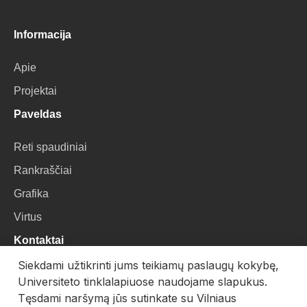
Informacija
Apie
Projektai
Paveldas
Reti spaudiniai
Rankraščiai
Grafika
Virtus
Kontaktai
Siekdami užtikrinti jums teikiamų paslaugų kokybę,
VU Biblioteka
Universiteto tinklalapiuose naudojame slapukus.
Universiteto g. 3, LT-01122, Vilnius
Tęsdami naršymą jūs sutinkate su Vilniaus