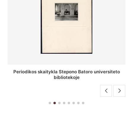
Stepono Batoro universiteto bibliotekos antrojo
aukšto fojė