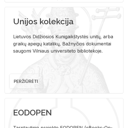
Unijos kolekcija
Lietuvos Didžiosios Kunigaikštystės unitų, arba
graikų apeigų katalikų, Bažnyčios dokumentai
saugomi Vilniaus universiteto bibliotekoje.
PERŽIŪRĖTI
EODOPEN
Tarp­tau­ti­nio pro­jek­to EO­DO­PEN (eBo­oks-On-