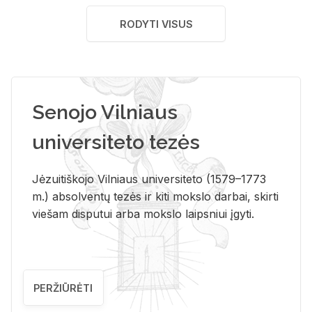
RODYTI VISUS
Senojo Vilniaus
universiteto tezės
Jėzuitiškojo Vilniaus universiteto (1579–1773
m.) absolventų tezės ir kiti mokslo darbai, skirti
viešam disputui arba mokslo laipsniui įgyti.
PERŽIŪRĖTI