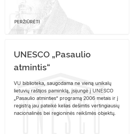
PERŽIŪRĖTI
UNESCO „Pasaulio
atmintis“
VU biblioteka, saugodama ne vieną unikalų
lietuvių raštijos paminklą, įsijungė į UNESCO
„Pasaulio atminties“ programą 2006 metais ir į
registrą jau pateikė kelias dešimtis vertingiausių
nacionalinės bei regioninės reikšmės objektų.