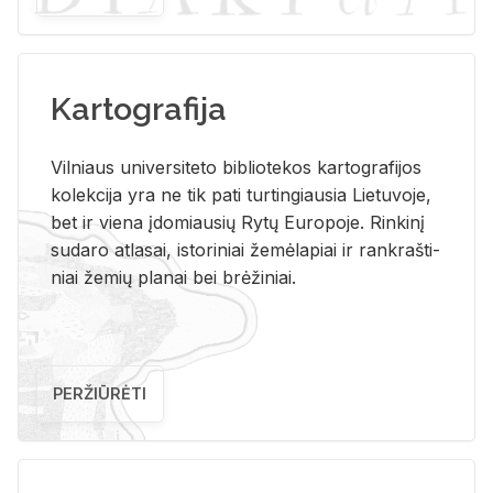
Kartografija
Vil­niaus uni­ver­si­te­to bi­b­lio­te­kos kar­to­gra­fi­jos
ko­lek­ci­ja yra ne tik pati tur­tin­giau­sia Lie­tu­vo­je,
bet ir vie­na įdo­miau­sių Rytų Eu­ro­po­je. Rin­ki­nį
su­da­ro at­la­sai, is­to­ri­niai že­mė­la­piai ir rank­raš­ti­
niai že­mių pla­nai bei brė­ži­niai.
PERŽIŪRĖTI