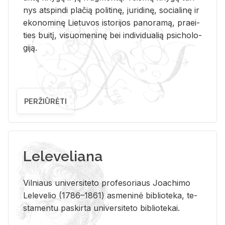
nys at­spin­di pla­čią po­li­ti­nę, ju­ri­di­nę, so­cia­li­nę ir
eko­no­mi­nę Lie­tu­vos is­to­ri­jos pa­no­ra­mą, pra­ei­
ties bui­tį, vi­suo­me­ni­nę bei in­di­vi­dua­lią psi­cho­lo­
gi­ją.
PERŽIŪRĖTI
Leleveliana
Vil­niaus uni­ver­si­te­to pro­fe­so­riaus Jo­a­chi­mo
Le­le­ve­lio (1786–1861) as­me­ni­nė bi­b­lio­te­ka, te­
sta­men­tu pa­skir­ta uni­ver­si­te­to bi­b­lio­te­kai.