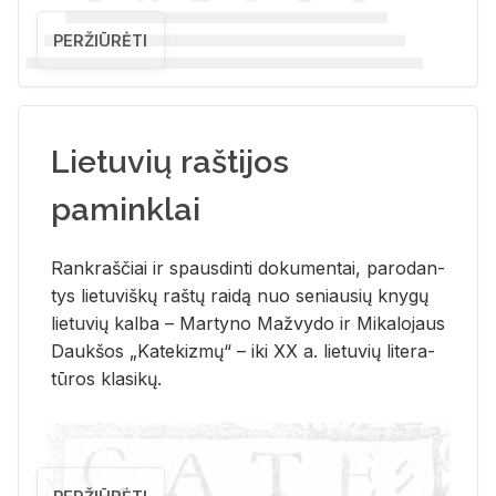
PERŽIŪRĖTI
Lietuvių raštijos
paminklai
Rank­raš­čiai ir spaus­din­ti do­ku­men­tai, pa­ro­dan­
tys lie­tu­viš­kų raš­tų rai­dą nuo se­niau­sių kny­gų
lie­tu­vių kal­ba – Mar­ty­no Ma­žvy­do ir Mi­ka­lo­jaus
Dauk­šos „Ka­te­kiz­mų“ – iki XX a. lie­tu­vių li­te­ra­
tū­ros kla­si­kų.