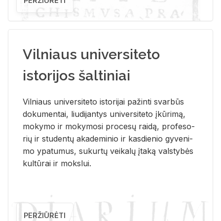
PERŽIŪRĖTI
Vilniaus universiteto
istorijos šaltiniai
Vil­niaus uni­ver­si­te­to is­to­ri­jai pa­žin­ti svar­būs
do­ku­men­tai, liu­di­jan­tys uni­ver­si­te­to įkū­ri­mą,
mo­ky­mo ir mo­ky­mo­si pro­ce­sų rai­dą, pro­fe­so­
rių ir stu­den­tų aka­de­mi­nio ir kas­die­nio gy­ve­ni­
mo ypa­tu­mus, su­kur­tų vei­ka­lų įta­ką vals­ty­bės
kul­tū­rai ir moks­lui.
PERŽIŪRĖTI