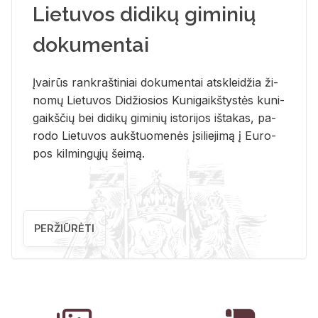
Lietuvos didikų giminių
dokumentai
Įvai­rūs rank­raš­ti­niai do­ku­men­tai at­sklei­džia ži­
no­mų Lie­tu­vos Di­džio­sios Ku­ni­gaikš­tys­tės ku­ni­
gaikš­čių bei di­di­kų gi­mi­nių is­to­ri­jos iš­ta­kas, pa­
ro­do Lie­tu­vos aukš­tuo­me­nės įsi­lie­ji­mą į Eu­ro­
pos kil­min­gų­jų šei­mą.
PERŽIŪRĖTI