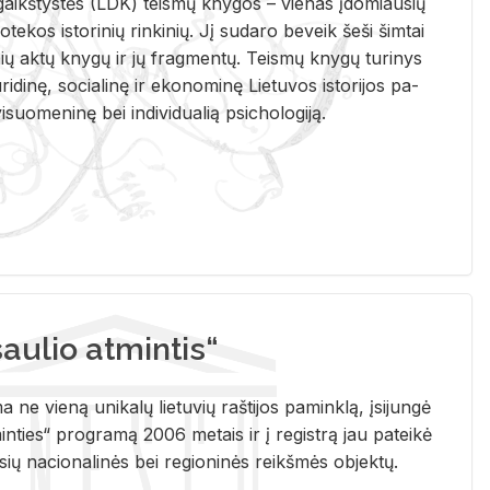
i­gaikš­tys­tės (LDK) teis­mų kny­gos – vie­nas įdo­miau­sių
lio­te­kos is­to­ri­nių rin­ki­nių. Jį su­da­ro be­veik šeši šim­tai
ų aktų kny­gų ir jų frag­men­tų. Teis­mų kny­gų tu­ri­nys
u­ri­di­nę, so­cia­li­nę ir eko­no­mi­nę Lie­tu­vos is­to­ri­jos pa­
­suo­me­ni­nę bei in­di­vi­dua­lią psi­cho­lo­gi­ją.
ulio atmintis“
ne vieną unikalų lietuvių raštijos paminklą, įsijungė
ties“ programą 2006 metais ir į registrą jau pateikė
usių nacionalinės bei regioninės reikšmės objektų.