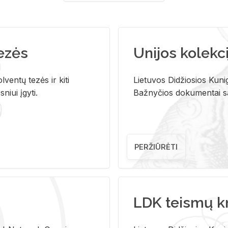
tezės
Unijos kolekci
ventų tezės ir kiti
Lietuvos Didžiosios Kunig
niui įgyti.
Bažnyčios dokumentai sau
PERŽIŪRĖTI
LDK teismų k