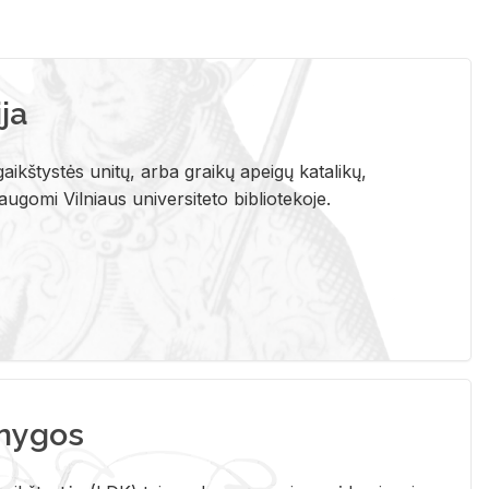
ja
aikštystės unitų, arba graikų apeigų katalikų,
gomi Vilniaus universiteto bibliotekoje.
nygos