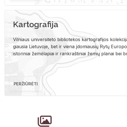
Kartografija
Vil­niaus uni­ver­si­te­to bi­b­lio­te­kos kar­to­gra­fi­jos ko­lek­c
giau­sia Lie­tu­vo­je, bet ir vie­na įdo­miau­sių Rytų Eu­ro­po­je
is­to­ri­niai že­mė­la­piai ir rank­raš­ti­niai že­mių pla­nai bei br
PERŽIŪRĖTI