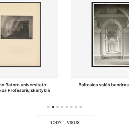
s salės bendras vaizdas
Stepono Batoro universitet
skaitykla
RODYTI VISUS