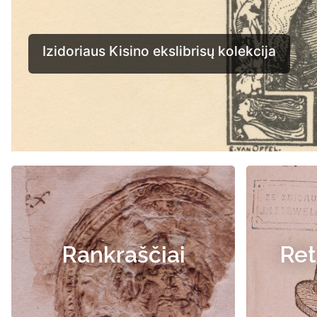
Rankraščiai
Ret