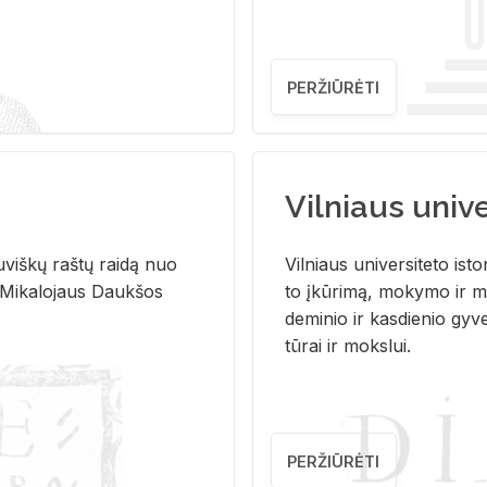
PERŽIŪRĖTI
Vilniaus univer
u­viš­kų raš­tų rai­dą nuo
Vil­niaus uni­ver­si­te­to is­to
 Mi­ka­lo­jaus Dauk­šos
to įkū­ri­mą, mo­ky­mo ir mo
de­mi­nio ir kas­die­nio gy­v
tū­rai ir moks­lui.
PERŽIŪRĖTI