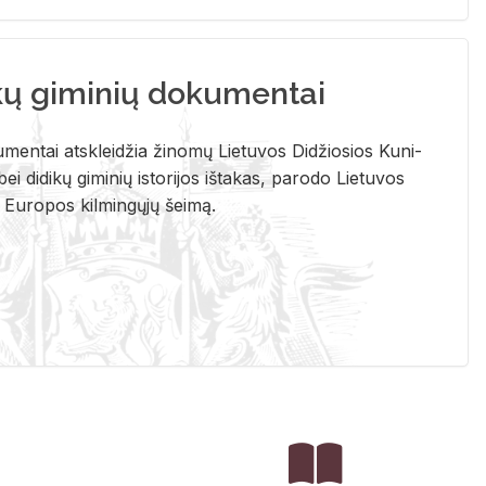
kų giminių dokumentai
u­men­tai at­sklei­džia ži­no­mų Lie­tu­vos Di­džio­sios Ku­ni­
ei di­di­kų gi­mi­nių is­to­ri­jos iš­ta­kas, pa­ro­do Lie­tu­vos
į Eu­ro­pos kil­min­gų­jų šei­mą.