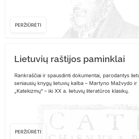
PERŽIŪRĖTI
Lietuvių raštijos paminklai
Rank­raš­čiai ir spaus­din­ti do­ku­men­tai, pa­ro­dan­tys lie­t
se­niau­sių kny­gų lie­tu­vių kal­ba – Mar­ty­no Ma­žvy­do ir
„Ka­te­kiz­mų“ – iki XX a. lie­tu­vių li­te­ra­tū­ros kla­si­kų.
PERŽIŪRĖTI