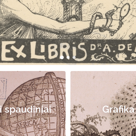
i spaudiniai
Grafika