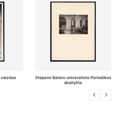
o Periodikos
Periodikos skaitykla Stepono Batoro
universiteto bibliotekoje