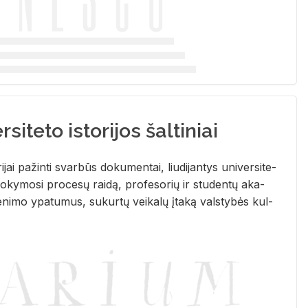
siteto istorijos šaltiniai
­ri­jai pa­žin­ti svar­būs do­ku­men­tai, liu­di­jan­tys uni­ver­si­te­
­ky­mo­si pro­ce­sų rai­dą, pro­fe­so­rių ir stu­den­tų aka­
e­ni­mo ypa­tu­mus, su­kur­tų vei­ka­lų įta­ką vals­ty­bės kul­