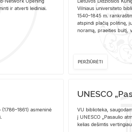
and-Ne­twork Ope­ning
Lie­tu­vos Di­džio­sios Ku­n
i ir at­ver­ti lei­di­niai.
Vil­niaus uni­ver­si­te­to bi­b­
1540–1845 m. rank­raš­ti­ni
at­spin­di pla­čią po­li­ti­nę, j
no­ra­mą, pra­ei­ties bui­tį, vi
PERŽIŪRĖTI
UNESCO „Pasa
­lio (1786–1861) as­me­ni­nė
VU biblioteka, saugodama 
i.
į UNESCO „Pasaulio atmin
kelias dešimtis vertingia