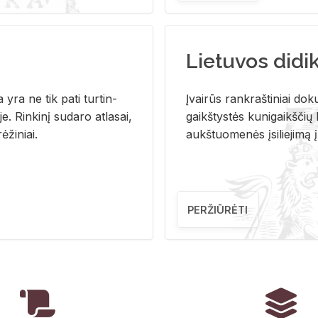
Lietuvos didi
i­ja yra ne tik pati tur­tin­
Įvai­rūs rank­raš­ti­niai do­k
. Rin­ki­nį su­da­ro at­la­sai,
gaikš­tys­tės ku­ni­gaikš­čių b
ė­ži­niai.
aukš­tuo­me­nės įsi­lie­ji­mą 
PERŽIŪRĖTI