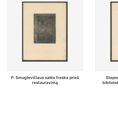
Stepono Batoro universiteto
Baltosio
bibliotekos Profesorių skaitykla