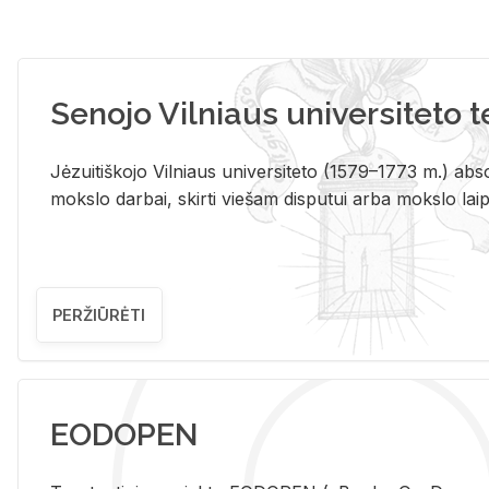
Senojo Vilniaus universiteto 
Jėzuitiškojo Vilniaus universiteto (1579–1773 m.) absol
mokslo darbai, skirti viešam disputui arba mokslo laips
PERŽIŪRĖTI
EODOPEN