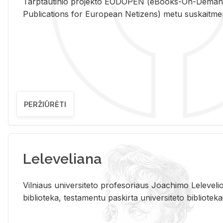
Tarp­tau­ti­nio pro­jek­to EO­DO­PEN (eBo­oks-On-De­m
Pub­li­ca­tions for Eu­ro­pe­an Ne­ti­zens) metu su­skait­me­nin­t
PERŽIŪRĖTI
Leleveliana
Vil­niaus uni­ver­si­te­to pro­fe­so­riaus Jo­a­chi­mo Le­le­ve
bi­b­lio­te­ka, te­sta­men­tu pa­skir­ta uni­ver­si­te­to bi­b­lio­te­ka