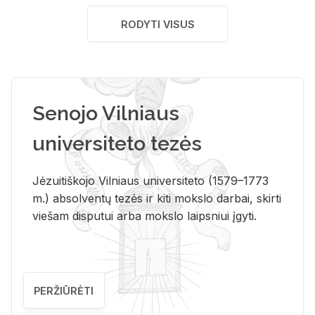
RODYTI VISUS
Senojo Vilniaus
universiteto tezės
Jėzuitiškojo Vilniaus universiteto (1579–1773
m.) absolventų tezės ir kiti mokslo darbai, skirti
viešam disputui arba mokslo laipsniui įgyti.
PERŽIŪRĖTI