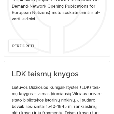
De­mand-Ne­twork Ope­ning Pub­li­ca­tions for
Eu­ro­pe­an Ne­ti­zens) metu su­skait­me­nin­ti ir at­
ver­ti lei­di­niai.
PERŽIŪRĖTI
LDK teismų knygos
Lie­tu­vos Di­džio­sios Ku­ni­gaikš­tys­tės (LDK) teis­
mų kny­gos – vie­nas įdo­miau­sių Vil­niaus uni­ver­
si­te­to bi­b­lio­te­kos is­to­ri­nių rin­ki­nių. Jį su­da­ro
be­veik šeši šim­tai 1540–1845 m. rank­raš­ti­nių
aktų kny­gų ir jų frag­men­tų. Teis­mų kny­gų tu­ri­