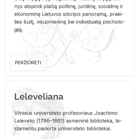
nys at­spin­di pla­čią po­li­ti­nę, ju­ri­di­nę, so­cia­li­nę ir
eko­no­mi­nę Lie­tu­vos is­to­ri­jos pa­no­ra­mą, pra­ei­
ties bui­tį, vi­suo­me­ni­nę bei in­di­vi­dua­lią psi­cho­lo­
gi­ją.
PERŽIŪRĖTI
Leleveliana
Vil­niaus uni­ver­si­te­to pro­fe­so­riaus Jo­a­chi­mo
Le­le­ve­lio (1786–1861) as­me­ni­nė bi­b­lio­te­ka, te­
sta­men­tu pa­skir­ta uni­ver­si­te­to bi­b­lio­te­kai.