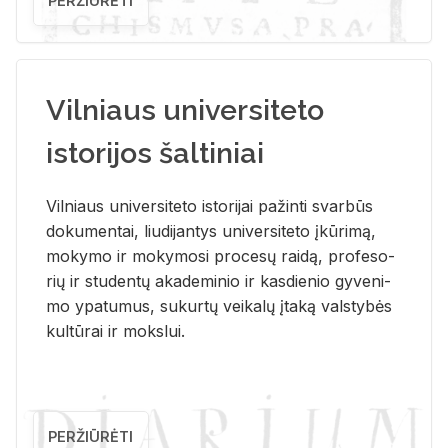
PERŽIŪRĖTI
Vilniaus universiteto
istorijos šaltiniai
Vil­niaus uni­ver­si­te­to is­to­ri­jai pa­žin­ti svar­būs
do­ku­men­tai, liu­di­jan­tys uni­ver­si­te­to įkū­ri­mą,
mo­ky­mo ir mo­ky­mo­si pro­ce­sų rai­dą, pro­fe­so­
rių ir stu­den­tų aka­de­mi­nio ir kas­die­nio gy­ve­ni­
mo ypa­tu­mus, su­kur­tų vei­ka­lų įta­ką vals­ty­bės
kul­tū­rai ir moks­lui.
PERŽIŪRĖTI