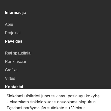
Informacija
Apie
Projektai
Paveldas
Reti spaudiniai
Rankraščiai
Grafika
Virtus
Kontaktai
Siekdami užtikrinti jums teikiamų paslaugų kokybę,
VU Biblioteka
Universiteto tinklalapiuose naudojame slapukus.
Universiteto g. 3, LT-01122, Vilnius
Tęsdami naršymą jūs sutinkate su Vilniaus