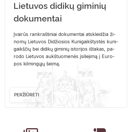
Lietuvos didikų giminių
dokumentai
Įvai­rūs rank­raš­ti­niai do­ku­men­tai at­sklei­džia ži­
no­mų Lie­tu­vos Di­džio­sios Ku­ni­gaikš­tys­tės ku­ni­
gaikš­čių bei di­di­kų gi­mi­nių is­to­ri­jos iš­ta­kas, pa­
ro­do Lie­tu­vos aukš­tuo­me­nės įsi­lie­ji­mą į Eu­ro­
pos kil­min­gų­jų šei­mą.
PERŽIŪRĖTI