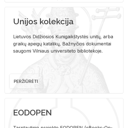
Unijos kolekcija
Lietuvos Didžiosios Kunigaikštystės unitų, arba
graikų apeigų katalikų, Bažnyčios dokumentai
saugomi Vilniaus universiteto bibliotekoje.
PERŽIŪRĖTI
EODOPEN
Tarp­tau­ti­nio pro­jek­to EO­DO­PEN (eBo­oks-On-