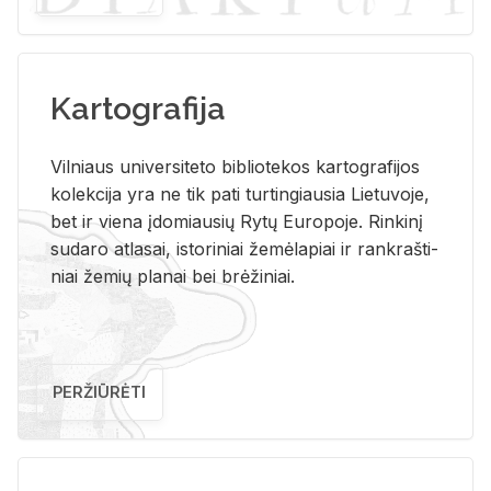
Kartografija
Vil­niaus uni­ver­si­te­to bi­b­lio­te­kos kar­to­gra­fi­jos
ko­lek­ci­ja yra ne tik pati tur­tin­giau­sia Lie­tu­vo­je,
bet ir vie­na įdo­miau­sių Rytų Eu­ro­po­je. Rin­ki­nį
su­da­ro at­la­sai, is­to­ri­niai že­mė­la­piai ir rank­raš­ti­
niai že­mių pla­nai bei brė­ži­niai.
PERŽIŪRĖTI