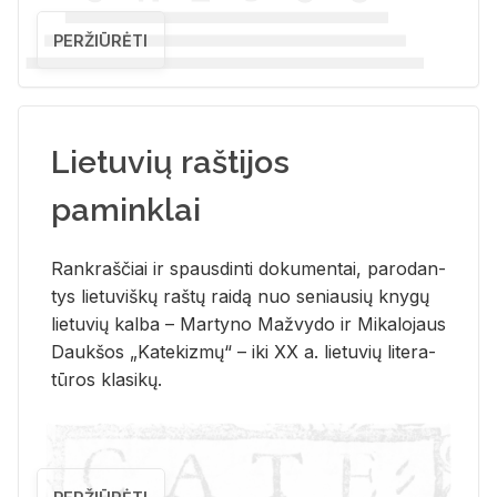
PERŽIŪRĖTI
Lietuvių raštijos
paminklai
Rank­raš­čiai ir spaus­din­ti do­ku­men­tai, pa­ro­dan­
tys lie­tu­viš­kų raš­tų rai­dą nuo se­niau­sių kny­gų
lie­tu­vių kal­ba – Mar­ty­no Ma­žvy­do ir Mi­ka­lo­jaus
Dauk­šos „Ka­te­kiz­mų“ – iki XX a. lie­tu­vių li­te­ra­
tū­ros kla­si­kų.