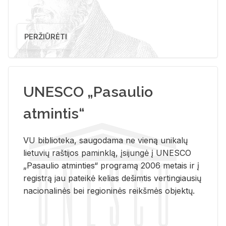
PERŽIŪRĖTI
UNESCO „Pasaulio
atmintis“
VU biblioteka, saugodama ne vieną unikalų
lietuvių raštijos paminklą, įsijungė į UNESCO
„Pasaulio atminties“ programą 2006 metais ir į
registrą jau pateikė kelias dešimtis vertingiausių
nacionalinės bei regioninės reikšmės objektų.