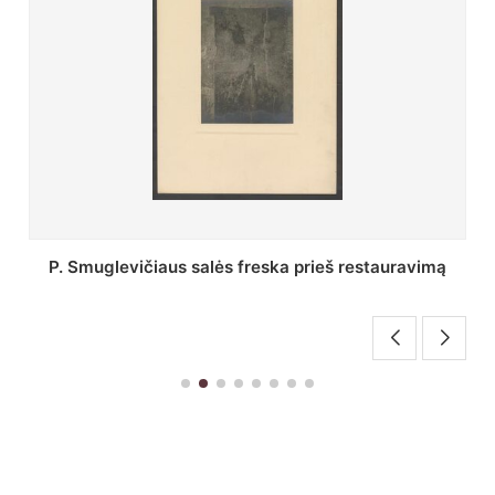
Stepono Batoro universiteto bibliotekos Profesorių
skaitykla