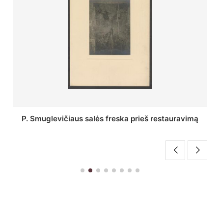
Stepono Batoro universiteto bibliotekos Profesorių
skaitykla