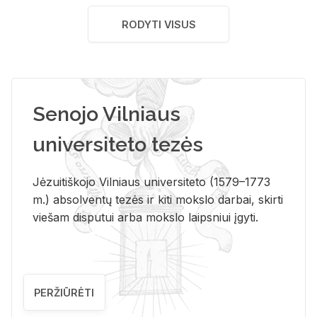
RODYTI VISUS
Senojo Vilniaus
universiteto tezės
Jėzuitiškojo Vilniaus universiteto (1579–1773
m.) absolventų tezės ir kiti mokslo darbai, skirti
viešam disputui arba mokslo laipsniui įgyti.
PERŽIŪRĖTI