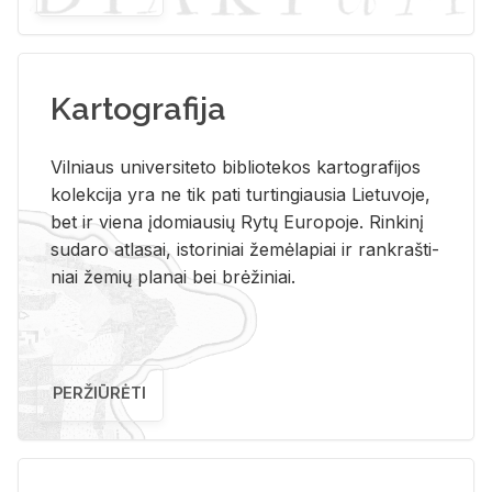
Kartografija
Vil­niaus uni­ver­si­te­to bi­b­lio­te­kos kar­to­gra­fi­jos
ko­lek­ci­ja yra ne tik pati tur­tin­giau­sia Lie­tu­vo­je,
bet ir vie­na įdo­miau­sių Rytų Eu­ro­po­je. Rin­ki­nį
su­da­ro at­la­sai, is­to­ri­niai že­mė­la­piai ir rank­raš­ti­
niai že­mių pla­nai bei brė­ži­niai.
PERŽIŪRĖTI