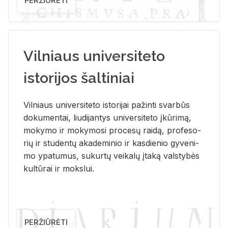
PERŽIŪRĖTI
Vilniaus universiteto
istorijos šaltiniai
Vil­niaus uni­ver­si­te­to is­to­ri­jai pa­žin­ti svar­būs
do­ku­men­tai, liu­di­jan­tys uni­ver­si­te­to įkū­ri­mą,
mo­ky­mo ir mo­ky­mo­si pro­ce­sų rai­dą, pro­fe­so­
rių ir stu­den­tų aka­de­mi­nio ir kas­die­nio gy­ve­ni­
mo ypa­tu­mus, su­kur­tų vei­ka­lų įta­ką vals­ty­bės
kul­tū­rai ir moks­lui.
PERŽIŪRĖTI