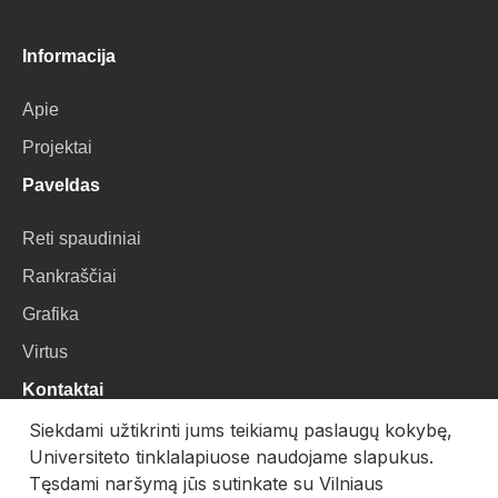
Informacija
Apie
Projektai
Paveldas
Reti spaudiniai
Rankraščiai
Grafika
Virtus
Kontaktai
Siekdami užtikrinti jums teikiamų paslaugų kokybę,
VU Biblioteka
Universiteto tinklalapiuose naudojame slapukus.
Universiteto g. 3, LT-01122, Vilnius
Tęsdami naršymą jūs sutinkate su Vilniaus