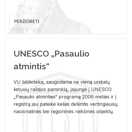
PERŽIŪRĖTI
UNESCO „Pasaulio
atmintis“
VU biblioteka, saugodama ne vieną unikalų
lietuvių raštijos paminklą, įsijungė į UNESCO
„Pasaulio atminties“ programą 2006 metais ir į
registrą jau pateikė kelias dešimtis vertingiausių
nacionalinės bei regioninės reikšmės objektų.