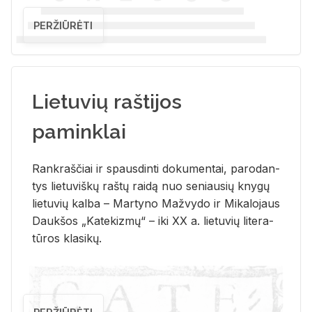
PERŽIŪRĖTI
Lietuvių raštijos
paminklai
Rank­raš­čiai ir spaus­din­ti do­ku­men­tai, pa­ro­dan­
tys lie­tu­viš­kų raš­tų rai­dą nuo se­niau­sių kny­gų
lie­tu­vių kal­ba – Mar­ty­no Ma­žvy­do ir Mi­ka­lo­jaus
Dauk­šos „Ka­te­kiz­mų“ – iki XX a. lie­tu­vių li­te­ra­
tū­ros kla­si­kų.