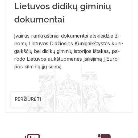
Lietuvos didikų giminių
dokumentai
Įvai­rūs rank­raš­ti­niai do­ku­men­tai at­sklei­džia ži­
no­mų Lie­tu­vos Di­džio­sios Ku­ni­gaikš­tys­tės ku­ni­
gaikš­čių bei di­di­kų gi­mi­nių is­to­ri­jos iš­ta­kas, pa­
ro­do Lie­tu­vos aukš­tuo­me­nės įsi­lie­ji­mą į Eu­ro­
pos kil­min­gų­jų šei­mą.
PERŽIŪRĖTI