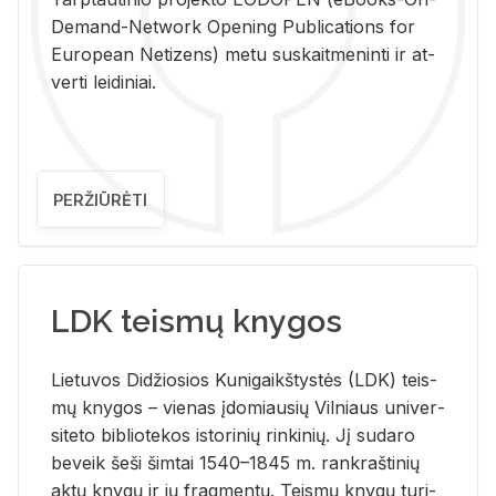
De­mand-Ne­twork Ope­ning Pub­li­ca­tions for
Eu­ro­pe­an Ne­ti­zens) metu su­skait­me­nin­ti ir at­
ver­ti lei­di­niai.
PERŽIŪRĖTI
LDK teismų knygos
Lie­tu­vos Di­džio­sios Ku­ni­gaikš­tys­tės (LDK) teis­
mų kny­gos – vie­nas įdo­miau­sių Vil­niaus uni­ver­
si­te­to bi­b­lio­te­kos is­to­ri­nių rin­ki­nių. Jį su­da­ro
be­veik šeši šim­tai 1540–1845 m. rank­raš­ti­nių
aktų kny­gų ir jų frag­men­tų. Teis­mų kny­gų tu­ri­