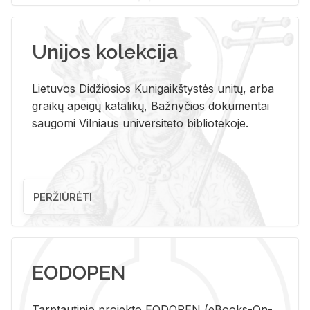
Unijos kolekcija
Lietuvos Didžiosios Kunigaikštystės unitų, arba
graikų apeigų katalikų, Bažnyčios dokumentai
saugomi Vilniaus universiteto bibliotekoje.
PERŽIŪRĖTI
EODOPEN
Tarp­tau­ti­nio pro­jek­to EO­DO­PEN (eBo­oks-On-