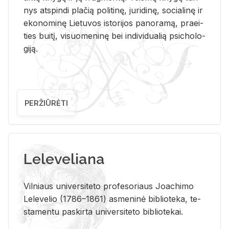
nys at­spin­di pla­čią po­li­ti­nę, ju­ri­di­nę, so­cia­li­nę ir
eko­no­mi­nę Lie­tu­vos is­to­ri­jos pa­no­ra­mą, pra­ei­
ties bui­tį, vi­suo­me­ni­nę bei in­di­vi­dua­lią psi­cho­lo­
gi­ją.
PERŽIŪRĖTI
Leleveliana
Vil­niaus uni­ver­si­te­to pro­fe­so­riaus Jo­a­chi­mo
Le­le­ve­lio (1786–1861) as­me­ni­nė bi­b­lio­te­ka, te­
sta­men­tu pa­skir­ta uni­ver­si­te­to bi­b­lio­te­kai.