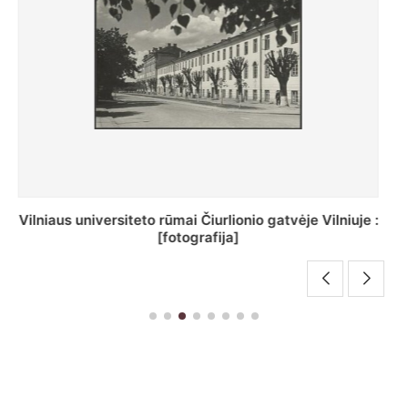
St. Batoro universiteto J. Pilsudskio kolegija :
[fotografija]