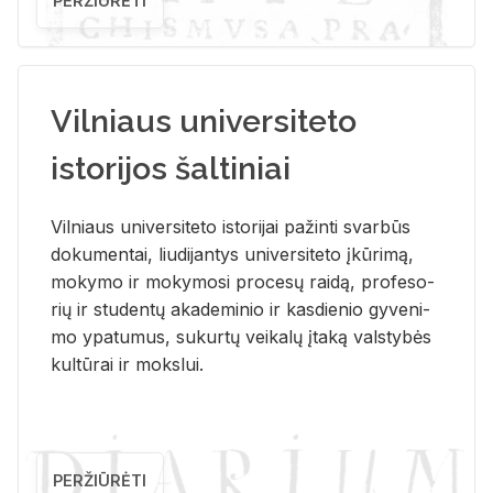
PERŽIŪRĖTI
Vilniaus universiteto
istorijos šaltiniai
Vil­niaus uni­ver­si­te­to is­to­ri­jai pa­žin­ti svar­būs
do­ku­men­tai, liu­di­jan­tys uni­ver­si­te­to įkū­ri­mą,
mo­ky­mo ir mo­ky­mo­si pro­ce­sų rai­dą, pro­fe­so­
rių ir stu­den­tų aka­de­mi­nio ir kas­die­nio gy­ve­ni­
mo ypa­tu­mus, su­kur­tų vei­ka­lų įta­ką vals­ty­bės
kul­tū­rai ir moks­lui.
PERŽIŪRĖTI