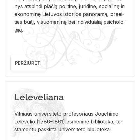
nys at­spin­di pla­čią po­li­ti­nę, ju­ri­di­nę, so­cia­li­nę ir
eko­no­mi­nę Lie­tu­vos is­to­ri­jos pa­no­ra­mą, pra­ei­
ties bui­tį, vi­suo­me­ni­nę bei in­di­vi­dua­lią psi­cho­lo­
gi­ją.
PERŽIŪRĖTI
Leleveliana
Vil­niaus uni­ver­si­te­to pro­fe­so­riaus Jo­a­chi­mo
Le­le­ve­lio (1786–1861) as­me­ni­nė bi­b­lio­te­ka, te­
sta­men­tu pa­skir­ta uni­ver­si­te­to bi­b­lio­te­kai.