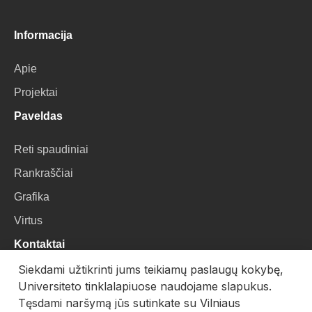
Informacija
Apie
Projektai
Paveldas
Reti spaudiniai
Rankraščiai
Grafika
Virtus
Kontaktai
Siekdami užtikrinti jums teikiamų paslaugų kokybę,
VU Biblioteka
Universiteto tinklalapiuose naudojame slapukus.
Universiteto g. 3, LT-01122, Vilnius
Tęsdami naršymą jūs sutinkate su Vilniaus