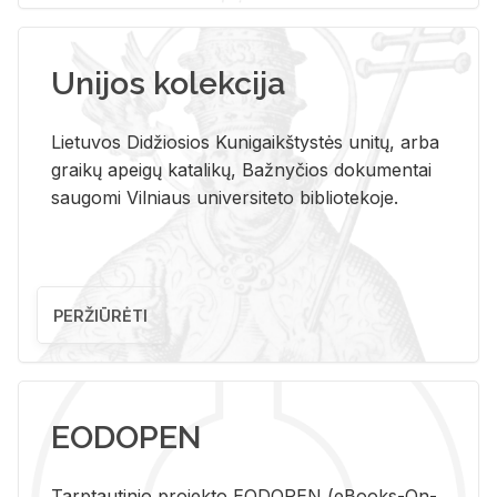
Unijos kolekcija
Lietuvos Didžiosios Kunigaikštystės unitų, arba
graikų apeigų katalikų, Bažnyčios dokumentai
saugomi Vilniaus universiteto bibliotekoje.
PERŽIŪRĖTI
EODOPEN
Tarp­tau­ti­nio pro­jek­to EO­DO­PEN (eBo­oks-On-