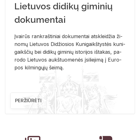
Lietuvos didikų giminių
dokumentai
Įvai­rūs rank­raš­ti­niai do­ku­men­tai at­sklei­džia ži­
no­mų Lie­tu­vos Di­džio­sios Ku­ni­gaikš­tys­tės ku­ni­
gaikš­čių bei di­di­kų gi­mi­nių is­to­ri­jos iš­ta­kas, pa­
ro­do Lie­tu­vos aukš­tuo­me­nės įsi­lie­ji­mą į Eu­ro­
pos kil­min­gų­jų šei­mą.
PERŽIŪRĖTI