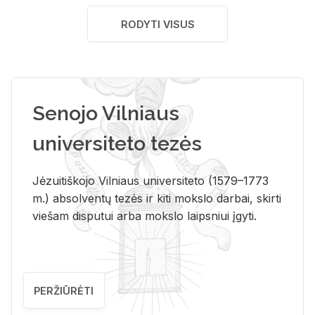
RODYTI VISUS
Senojo Vilniaus
universiteto tezės
Jėzuitiškojo Vilniaus universiteto (1579–1773
m.) absolventų tezės ir kiti mokslo darbai, skirti
viešam disputui arba mokslo laipsniui įgyti.
PERŽIŪRĖTI