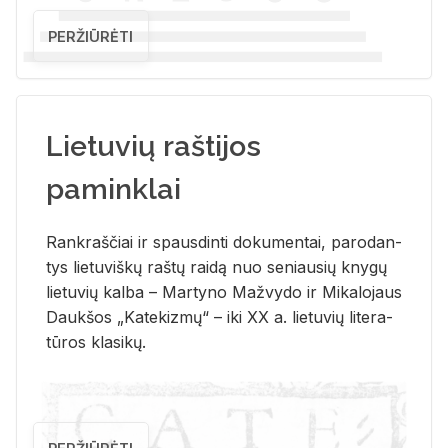
PERŽIŪRĖTI
Lietuvių raštijos
paminklai
Rank­raš­čiai ir spaus­din­ti do­ku­men­tai, pa­ro­dan­
tys lie­tu­viš­kų raš­tų rai­dą nuo se­niau­sių kny­gų
lie­tu­vių kal­ba – Mar­ty­no Ma­žvy­do ir Mi­ka­lo­jaus
Dauk­šos „Ka­te­kiz­mų“ – iki XX a. lie­tu­vių li­te­ra­
tū­ros kla­si­kų.