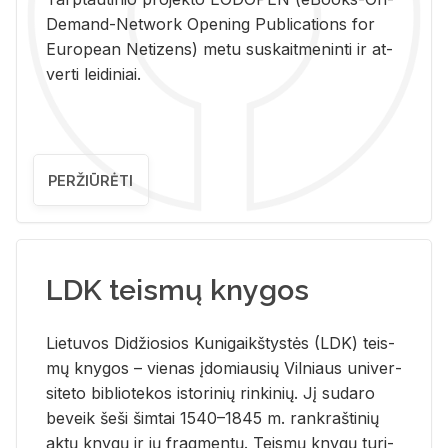
De­mand-Ne­twork Ope­ning Pub­li­ca­tions for
Eu­ro­pe­an Ne­ti­zens) metu su­skait­me­nin­ti ir at­
ver­ti lei­di­niai.
PERŽIŪRĖTI
LDK teismų knygos
Lie­tu­vos Di­džio­sios Ku­ni­gaikš­tys­tės (LDK) teis­
mų kny­gos – vie­nas įdo­miau­sių Vil­niaus uni­ver­
si­te­to bi­b­lio­te­kos is­to­ri­nių rin­ki­nių. Jį su­da­ro
be­veik šeši šim­tai 1540–1845 m. rank­raš­ti­nių
aktų kny­gų ir jų frag­men­tų. Teis­mų kny­gų tu­ri­