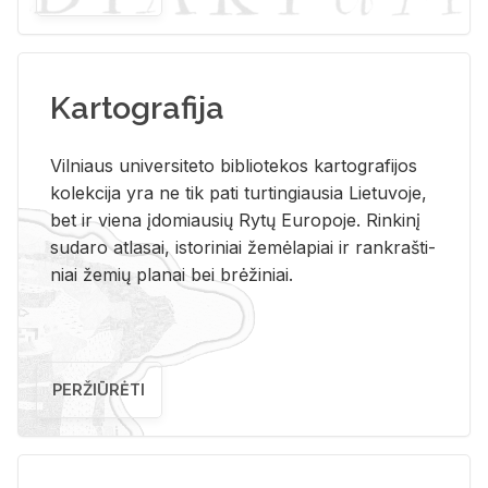
Kartografija
Vil­niaus uni­ver­si­te­to bi­b­lio­te­kos kar­to­gra­fi­jos
ko­lek­ci­ja yra ne tik pati tur­tin­giau­sia Lie­tu­vo­je,
bet ir vie­na įdo­miau­sių Rytų Eu­ro­po­je. Rin­ki­nį
su­da­ro at­la­sai, is­to­ri­niai že­mė­la­piai ir rank­raš­ti­
niai že­mių pla­nai bei brė­ži­niai.
PERŽIŪRĖTI