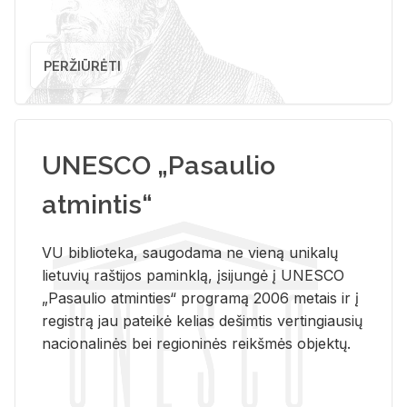
PERŽIŪRĖTI
UNESCO „Pasaulio
atmintis“
VU biblioteka, saugodama ne vieną unikalų
lietuvių raštijos paminklą, įsijungė į UNESCO
„Pasaulio atminties“ programą 2006 metais ir į
registrą jau pateikė kelias dešimtis vertingiausių
nacionalinės bei regioninės reikšmės objektų.