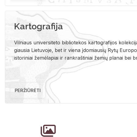
Kartografija
Vil­niaus uni­ver­si­te­to bi­b­lio­te­kos kar­to­gra­fi­jos ko­lek­c
giau­sia Lie­tu­vo­je, bet ir vie­na įdo­miau­sių Rytų Eu­ro­po­je
is­to­ri­niai že­mė­la­piai ir rank­raš­ti­niai že­mių pla­nai bei br
PERŽIŪRĖTI