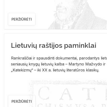
PERŽIŪRĖTI
Lietuvių raštijos paminklai
Rank­raš­čiai ir spaus­din­ti do­ku­men­tai, pa­ro­dan­tys lie­t
se­niau­sių kny­gų lie­tu­vių kal­ba – Mar­ty­no Ma­žvy­do ir
„Ka­te­kiz­mų“ – iki XX a. lie­tu­vių li­te­ra­tū­ros kla­si­kų.
PERŽIŪRĖTI