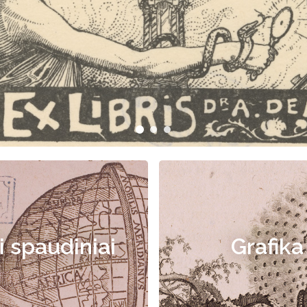
i spaudiniai
Grafika