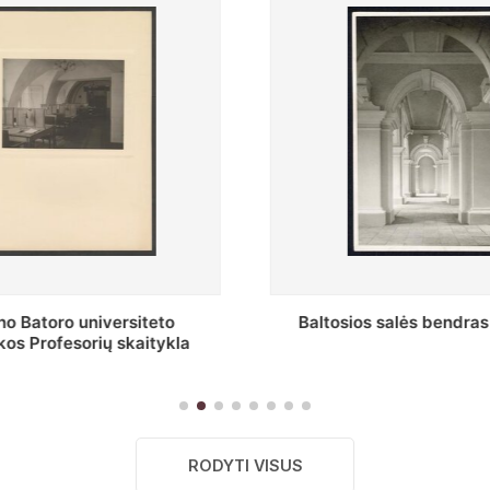
s salės bendras vaizdas
Stepono Batoro universitet
skaitykla
RODYTI VISUS