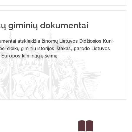
kų giminių dokumentai
u­men­tai at­sklei­džia ži­no­mų Lie­tu­vos Di­džio­sios Ku­ni­
ei di­di­kų gi­mi­nių is­to­ri­jos iš­ta­kas, pa­ro­do Lie­tu­vos
į Eu­ro­pos kil­min­gų­jų šei­mą.