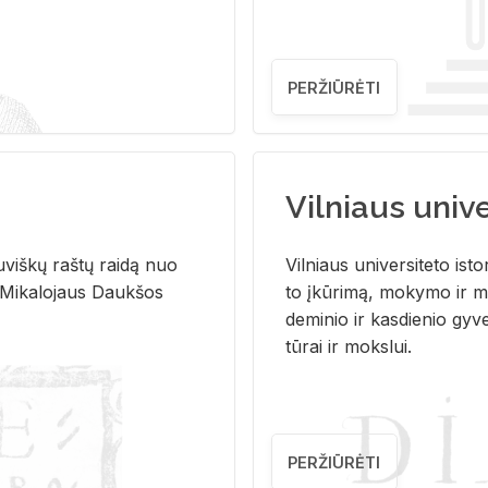
PERŽIŪRĖTI
Vilniaus univer
u­viš­kų raš­tų rai­dą nuo
Vil­niaus uni­ver­si­te­to is­to
 Mi­ka­lo­jaus Dauk­šos
to įkū­ri­mą, mo­ky­mo ir mo
de­mi­nio ir kas­die­nio gy­v
tū­rai ir moks­lui.
PERŽIŪRĖTI