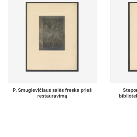
Stepono Batoro universiteto
Baltosio
bibliotekos Profesorių skaitykla