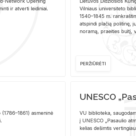
and-Ne­twork Ope­ning
Lie­tu­vos Di­džio­sios Ku­n
i ir at­ver­ti lei­di­niai.
Vil­niaus uni­ver­si­te­to bi­b­
1540–1845 m. rank­raš­ti­ni
at­spin­di pla­čią po­li­ti­nę, j
no­ra­mą, pra­ei­ties bui­tį, vi
PERŽIŪRĖTI
UNESCO „Pasa
­lio (1786–1861) as­me­ni­nė
VU biblioteka, saugodama 
i.
į UNESCO „Pasaulio atmin
kelias dešimtis vertingia