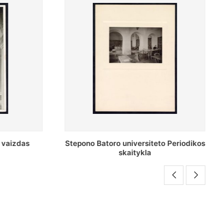
o Periodikos
Periodikos skaitykla Stepono Batoro
universiteto bibliotekoje