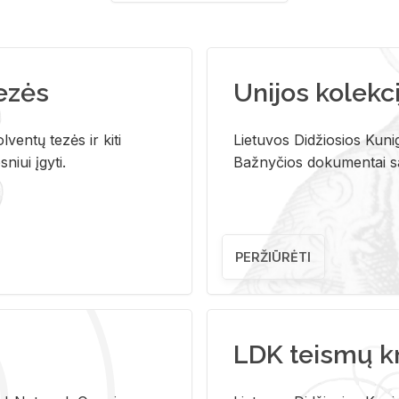
tezės
Unijos kolekci
ventų tezės ir kiti
Lietuvos Didžiosios Kunig
niui įgyti.
Bažnyčios dokumentai sau
PERŽIŪRĖTI
LDK teismų k