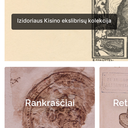
Rankraščiai
Ret