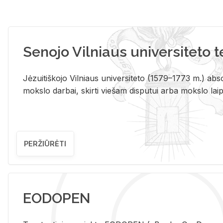
Senojo Vilniaus universiteto 
Jėzuitiškojo Vilniaus universiteto (1579–1773 m.) absol
mokslo darbai, skirti viešam disputui arba mokslo laips
PERŽIŪRĖTI
EODOPEN