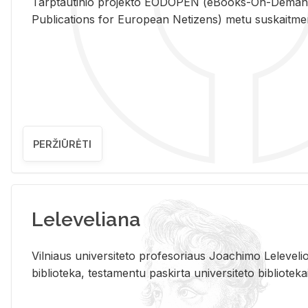
Tarp­tau­ti­nio pro­jek­to EO­DO­PEN (eBo­oks-On-De­m
Pub­li­ca­tions for Eu­ro­pe­an Ne­ti­zens) metu su­skait­me­nin­t
PERŽIŪRĖTI
Leleveliana
Vil­niaus uni­ver­si­te­to pro­fe­so­riaus Jo­a­chi­mo Le­le­ve
bi­b­lio­te­ka, te­sta­men­tu pa­skir­ta uni­ver­si­te­to bi­b­lio­te­ka