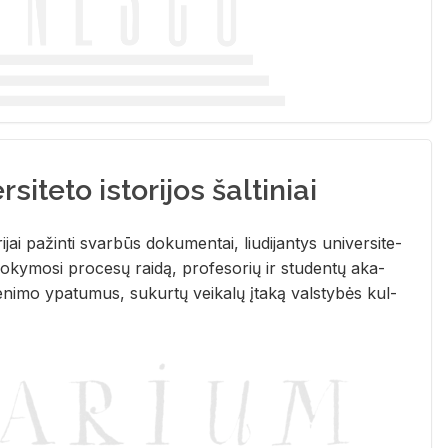
siteto istorijos šaltiniai
­ri­jai pa­žin­ti svar­būs do­ku­men­tai, liu­di­jan­tys uni­ver­si­te­
­ky­mo­si pro­ce­sų rai­dą, pro­fe­so­rių ir stu­den­tų aka­
e­ni­mo ypa­tu­mus, su­kur­tų vei­ka­lų įta­ką vals­ty­bės kul­