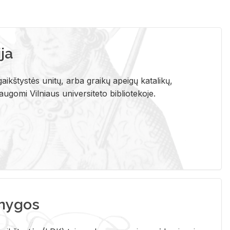
ja
aikštystės unitų, arba graikų apeigų katalikų,
gomi Vilniaus universiteto bibliotekoje.
nygos