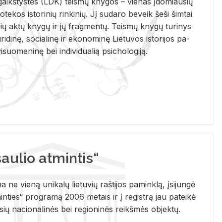
i­gaikš­tys­tės (LDK) teis­mų kny­gos – vie­nas įdo­miau­sių
lio­te­kos is­to­ri­nių rin­ki­nių. Jį su­da­ro be­veik šeši šim­tai
ų aktų kny­gų ir jų frag­men­tų. Teis­mų kny­gų tu­ri­nys
u­ri­di­nę, so­cia­li­nę ir eko­no­mi­nę Lie­tu­vos is­to­ri­jos pa­
­suo­me­ni­nę bei in­di­vi­dua­lią psi­cho­lo­gi­ją.
ulio atmintis“
ne vieną unikalų lietuvių raštijos paminklą, įsijungė
ties“ programą 2006 metais ir į registrą jau pateikė
usių nacionalinės bei regioninės reikšmės objektų.