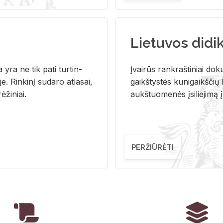
Lietuvos didi
i­ja yra ne tik pati tur­tin­
Įvai­rūs rank­raš­ti­niai do­k
. Rin­ki­nį su­da­ro at­la­sai,
gaikš­tys­tės ku­ni­gaikš­čių b
ė­ži­niai.
aukš­tuo­me­nės įsi­lie­ji­mą 
PERŽIŪRĖTI