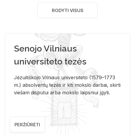
RODYTI VISUS
Senojo Vilniaus
universiteto tezės
Jėzuitiškojo Vilniaus universiteto (1579–1773
m.) absolventų tezės ir kiti mokslo darbai, skirti
viešam disputui arba mokslo laipsniui įgyti.
PERŽIŪRĖTI