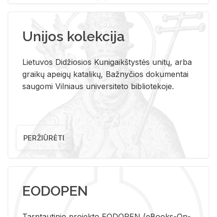
Unijos kolekcija
Lietuvos Didžiosios Kunigaikštystės unitų, arba
graikų apeigų katalikų, Bažnyčios dokumentai
saugomi Vilniaus universiteto bibliotekoje.
PERŽIŪRĖTI
EODOPEN
Tarp­tau­ti­nio pro­jek­to EO­DO­PEN (eBo­oks-On-