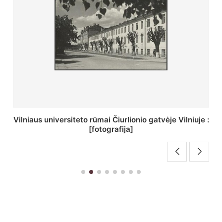
St. Batoro universiteto J. Pilsudskio kolegija :
[fotografija]