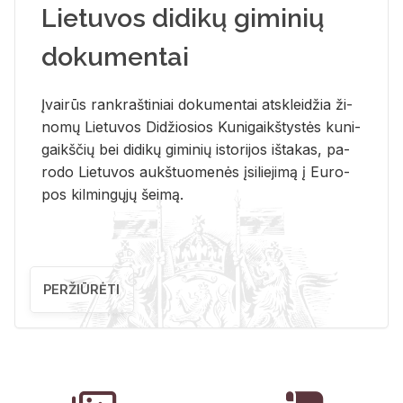
Lietuvos didikų giminių
dokumentai
Įvai­rūs rank­raš­ti­niai do­ku­men­tai at­sklei­džia ži­
no­mų Lie­tu­vos Di­džio­sios Ku­ni­gaikš­tys­tės ku­ni­
gaikš­čių bei di­di­kų gi­mi­nių is­to­ri­jos iš­ta­kas, pa­
ro­do Lie­tu­vos aukš­tuo­me­nės įsi­lie­ji­mą į Eu­ro­
pos kil­min­gų­jų šei­mą.
PERŽIŪRĖTI