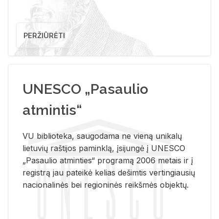
PERŽIŪRĖTI
UNESCO „Pasaulio
atmintis“
VU biblioteka, saugodama ne vieną unikalų
lietuvių raštijos paminklą, įsijungė į UNESCO
„Pasaulio atminties“ programą 2006 metais ir į
registrą jau pateikė kelias dešimtis vertingiausių
nacionalinės bei regioninės reikšmės objektų.