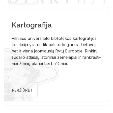
Kartografija
Vil­niaus uni­ver­si­te­to bi­b­lio­te­kos kar­to­gra­fi­jos
ko­lek­ci­ja yra ne tik pati tur­tin­giau­sia Lie­tu­vo­je,
bet ir vie­na įdo­miau­sių Rytų Eu­ro­po­je. Rin­ki­nį
su­da­ro at­la­sai, is­to­ri­niai že­mė­la­piai ir rank­raš­ti­
niai že­mių pla­nai bei brė­ži­niai.
PERŽIŪRĖTI