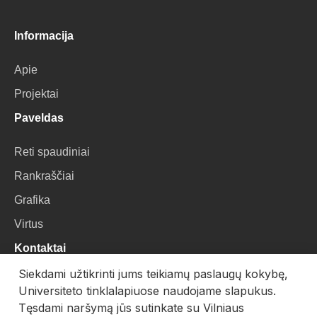
Informacija
Apie
Projektai
Paveldas
Reti spaudiniai
Rankraščiai
Grafika
Virtus
Kontaktai
Siekdami užtikrinti jums teikiamų paslaugų kokybę,
VU Biblioteka
Universiteto tinklalapiuose naudojame slapukus.
Universiteto g. 3, LT-01122, Vilnius
Tęsdami naršymą jūs sutinkate su Vilniaus