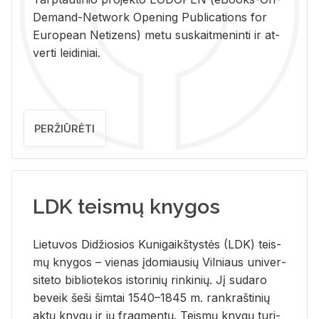
De­mand-Ne­twork Ope­ning Pub­li­ca­tions for
Eu­ro­pe­an Ne­ti­zens) metu su­skait­me­nin­ti ir at­
ver­ti lei­di­niai.
PERŽIŪRĖTI
LDK teismų knygos
Lie­tu­vos Di­džio­sios Ku­ni­gaikš­tys­tės (LDK) teis­
mų kny­gos – vie­nas įdo­miau­sių Vil­niaus uni­ver­
si­te­to bi­b­lio­te­kos is­to­ri­nių rin­ki­nių. Jį su­da­ro
be­veik šeši šim­tai 1540–1845 m. rank­raš­ti­nių
aktų kny­gų ir jų frag­men­tų. Teis­mų kny­gų tu­ri­