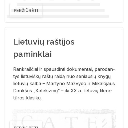
PERŽIŪRĖTI
Lietuvių raštijos
paminklai
Rank­raš­čiai ir spaus­din­ti do­ku­men­tai, pa­ro­dan­
tys lie­tu­viš­kų raš­tų rai­dą nuo se­niau­sių kny­gų
lie­tu­vių kal­ba – Mar­ty­no Ma­žvy­do ir Mi­ka­lo­jaus
Dauk­šos „Ka­te­kiz­mų“ – iki XX a. lie­tu­vių li­te­ra­
tū­ros kla­si­kų.