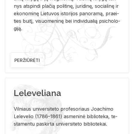
nys at­spin­di pla­čią po­li­ti­nę, ju­ri­di­nę, so­cia­li­nę ir
eko­no­mi­nę Lie­tu­vos is­to­ri­jos pa­no­ra­mą, pra­ei­
ties bui­tį, vi­suo­me­ni­nę bei in­di­vi­dua­lią psi­cho­lo­
gi­ją.
PERŽIŪRĖTI
Leleveliana
Vil­niaus uni­ver­si­te­to pro­fe­so­riaus Jo­a­chi­mo
Le­le­ve­lio (1786–1861) as­me­ni­nė bi­b­lio­te­ka, te­
sta­men­tu pa­skir­ta uni­ver­si­te­to bi­b­lio­te­kai.