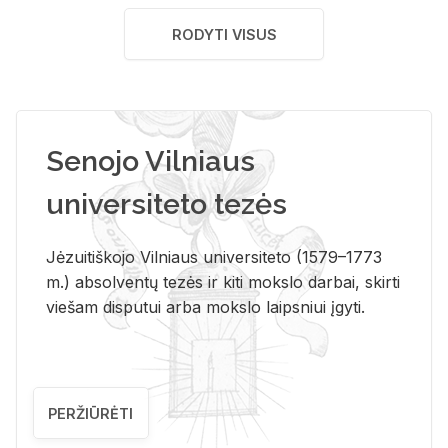
RODYTI VISUS
Senojo Vilniaus
universiteto tezės
Jėzuitiškojo Vilniaus universiteto (1579–1773
m.) absolventų tezės ir kiti mokslo darbai, skirti
viešam disputui arba mokslo laipsniui įgyti.
PERŽIŪRĖTI