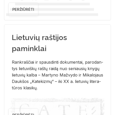
PERŽIŪRĖTI
Lietuvių raštijos
paminklai
Rank­raš­čiai ir spaus­din­ti do­ku­men­tai, pa­ro­dan­
tys lie­tu­viš­kų raš­tų rai­dą nuo se­niau­sių kny­gų
lie­tu­vių kal­ba – Mar­ty­no Ma­žvy­do ir Mi­ka­lo­jaus
Dauk­šos „Ka­te­kiz­mų“ – iki XX a. lie­tu­vių li­te­ra­
tū­ros kla­si­kų.