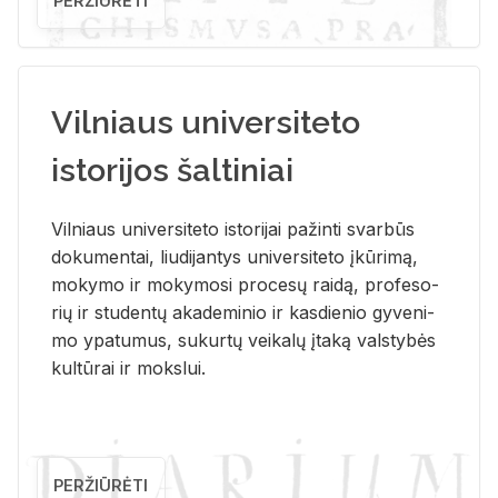
PERŽIŪRĖTI
Vilniaus universiteto
istorijos šaltiniai
Vil­niaus uni­ver­si­te­to is­to­ri­jai pa­žin­ti svar­būs
do­ku­men­tai, liu­di­jan­tys uni­ver­si­te­to įkū­ri­mą,
mo­ky­mo ir mo­ky­mo­si pro­ce­sų rai­dą, pro­fe­so­
rių ir stu­den­tų aka­de­mi­nio ir kas­die­nio gy­ve­ni­
mo ypa­tu­mus, su­kur­tų vei­ka­lų įta­ką vals­ty­bės
kul­tū­rai ir moks­lui.
PERŽIŪRĖTI