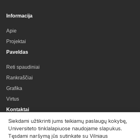
Informacija
Apie
Projektai
Paveldas
Reti spaudiniai
Rankraščiai
Grafika
Virtus
Kontaktai
Siekdami užtikrinti jums teikiamų paslaugų kokybę,
VU Biblioteka
Universiteto tinklalapiuose naudojame slapukus.
Universiteto g. 3, LT-01122, Vilnius
Tęsdami naršymą jūs sutinkate su Vilniaus