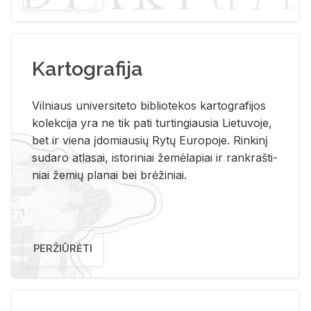
Kartografija
Vil­niaus uni­ver­si­te­to bi­b­lio­te­kos kar­to­gra­fi­jos
ko­lek­ci­ja yra ne tik pati tur­tin­giau­sia Lie­tu­vo­je,
bet ir vie­na įdo­miau­sių Rytų Eu­ro­po­je. Rin­ki­nį
su­da­ro at­la­sai, is­to­ri­niai že­mė­la­piai ir rank­raš­ti­
niai že­mių pla­nai bei brė­ži­niai.
PERŽIŪRĖTI