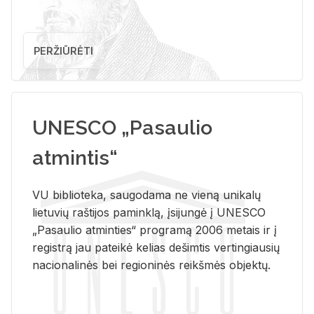
PERŽIŪRĖTI
UNESCO „Pasaulio
atmintis“
VU biblioteka, saugodama ne vieną unikalų
lietuvių raštijos paminklą, įsijungė į UNESCO
„Pasaulio atminties“ programą 2006 metais ir į
registrą jau pateikė kelias dešimtis vertingiausių
nacionalinės bei regioninės reikšmės objektų.