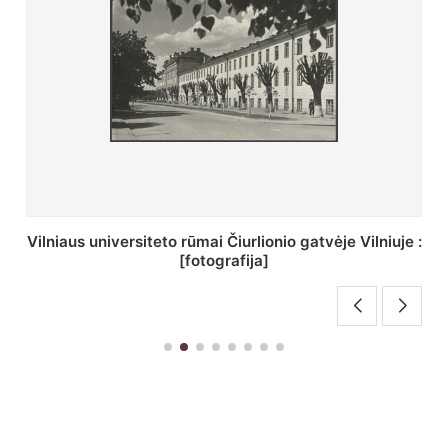
 :
St. Batoro universiteto J. Pilsudskio kolegija :
[fotografija]