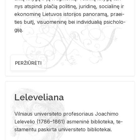
nys at­spin­di pla­čią po­li­ti­nę, ju­ri­di­nę, so­cia­li­nę ir
eko­no­mi­nę Lie­tu­vos is­to­ri­jos pa­no­ra­mą, pra­ei­
ties bui­tį, vi­suo­me­ni­nę bei in­di­vi­dua­lią psi­cho­lo­
gi­ją.
PERŽIŪRĖTI
Leleveliana
Vil­niaus uni­ver­si­te­to pro­fe­so­riaus Jo­a­chi­mo
Le­le­ve­lio (1786–1861) as­me­ni­nė bi­b­lio­te­ka, te­
sta­men­tu pa­skir­ta uni­ver­si­te­to bi­b­lio­te­kai.