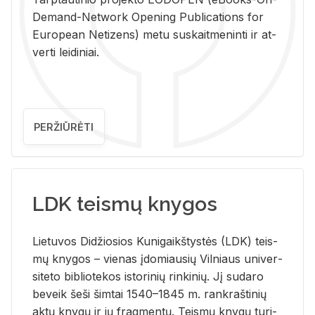
De­mand-Ne­twork Ope­ning Pub­li­ca­tions for
Eu­ro­pe­an Ne­ti­zens) metu su­skait­me­nin­ti ir at­
ver­ti lei­di­niai.
PERŽIŪRĖTI
LDK teismų knygos
Lie­tu­vos Di­džio­sios Ku­ni­gaikš­tys­tės (LDK) teis­
mų kny­gos – vie­nas įdo­miau­sių Vil­niaus uni­ver­
si­te­to bi­b­lio­te­kos is­to­ri­nių rin­ki­nių. Jį su­da­ro
be­veik šeši šim­tai 1540–1845 m. rank­raš­ti­nių
aktų kny­gų ir jų frag­men­tų. Teis­mų kny­gų tu­ri­