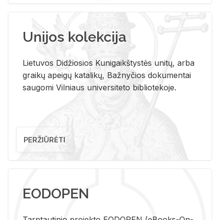
Unijos kolekcija
Lietuvos Didžiosios Kunigaikštystės unitų, arba
graikų apeigų katalikų, Bažnyčios dokumentai
saugomi Vilniaus universiteto bibliotekoje.
PERŽIŪRĖTI
EODOPEN
Tarp­tau­ti­nio pro­jek­to EO­DO­PEN (eBo­oks-On-