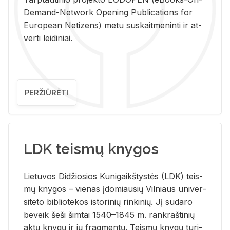
De­mand-Ne­twork Ope­ning Pub­li­ca­tions for
Eu­ro­pe­an Ne­ti­zens) metu su­skait­me­nin­ti ir at­
ver­ti lei­di­niai.
PERŽIŪRĖTI
LDK teismų knygos
Lie­tu­vos Di­džio­sios Ku­ni­gaikš­tys­tės (LDK) teis­
mų kny­gos – vie­nas įdo­miau­sių Vil­niaus uni­ver­
si­te­to bi­b­lio­te­kos is­to­ri­nių rin­ki­nių. Jį su­da­ro
be­veik šeši šim­tai 1540–1845 m. rank­raš­ti­nių
aktų kny­gų ir jų frag­men­tų. Teis­mų kny­gų tu­ri­