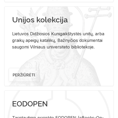
Unijos kolekcija
Lietuvos Didžiosios Kunigaikštystės unitų, arba
graikų apeigų katalikų, Bažnyčios dokumentai
saugomi Vilniaus universiteto bibliotekoje.
PERŽIŪRĖTI
EODOPEN
Tarp­tau­ti­nio pro­jek­to EO­DO­PEN (eBo­oks-On-