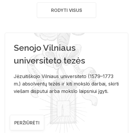
RODYTI VISUS
Senojo Vilniaus
universiteto tezės
Jėzuitiškojo Vilniaus universiteto (1579–1773
m.) absolventų tezės ir kiti mokslo darbai, skirti
viešam disputui arba mokslo laipsniui įgyti.
PERŽIŪRĖTI