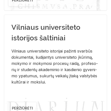
PERŽIŪRĖTI
Vilniaus universiteto
istorijos šaltiniai
Vil­niaus uni­ver­si­te­to is­to­ri­jai pa­žin­ti svar­būs
do­ku­men­tai, liu­di­jan­tys uni­ver­si­te­to įkū­ri­mą,
mo­ky­mo ir mo­ky­mo­si pro­ce­sų rai­dą, pro­fe­so­
rių ir stu­den­tų aka­de­mi­nio ir kas­die­nio gy­ve­ni­
mo ypa­tu­mus, su­kur­tų vei­ka­lų įta­ką vals­ty­bės
kul­tū­rai ir moks­lui.
PERŽIŪRĖTI