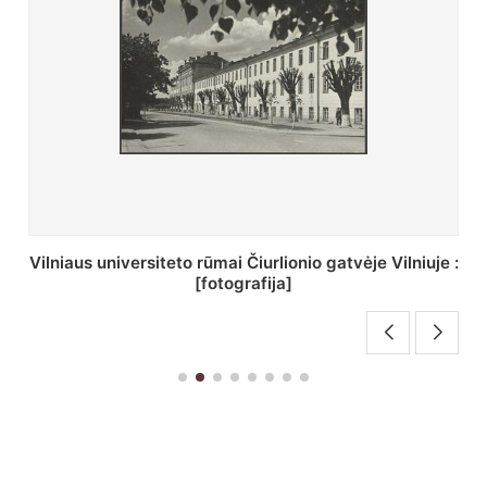
St. Batoro universiteto J. Pilsudskio kolegija :
[fotografija]