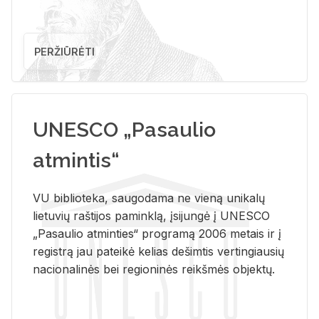
PERŽIŪRĖTI
UNESCO „Pasaulio
atmintis“
VU biblioteka, saugodama ne vieną unikalų
lietuvių raštijos paminklą, įsijungė į UNESCO
„Pasaulio atminties“ programą 2006 metais ir į
registrą jau pateikė kelias dešimtis vertingiausių
nacionalinės bei regioninės reikšmės objektų.