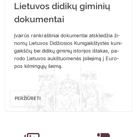
Lietuvos didikų giminių
dokumentai
Įvai­rūs rank­raš­ti­niai do­ku­men­tai at­sklei­džia ži­
no­mų Lie­tu­vos Di­džio­sios Ku­ni­gaikš­tys­tės ku­ni­
gaikš­čių bei di­di­kų gi­mi­nių is­to­ri­jos iš­ta­kas, pa­
ro­do Lie­tu­vos aukš­tuo­me­nės įsi­lie­ji­mą į Eu­ro­
pos kil­min­gų­jų šei­mą.
PERŽIŪRĖTI