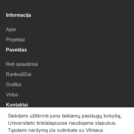
Informacija
Apie
Projektai
Paveldas
Reti spaudiniai
Rankraščiai
Grafika
Virtus
Kontaktai
Siekdami užtikrinti jums teikiamų paslaugų kokybę,
VU Biblioteka
Universiteto tinklalapiuose naudojame slapukus.
Universiteto g. 3, LT-01122, Vilnius
Tęsdami naršymą jūs sutinkate su Vilniaus