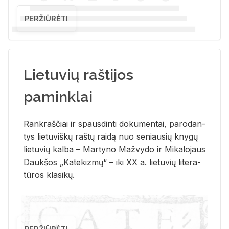
PERŽIŪRĖTI
Lietuvių raštijos
paminklai
Rank­raš­čiai ir spaus­din­ti do­ku­men­tai, pa­ro­dan­
tys lie­tu­viš­kų raš­tų rai­dą nuo se­niau­sių kny­gų
lie­tu­vių kal­ba – Mar­ty­no Ma­žvy­do ir Mi­ka­lo­jaus
Dauk­šos „Ka­te­kiz­mų“ – iki XX a. lie­tu­vių li­te­ra­
tū­ros kla­si­kų.