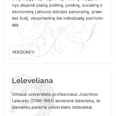
nys at­spin­di pla­čią po­li­ti­nę, ju­ri­di­nę, so­cia­li­nę ir
eko­no­mi­nę Lie­tu­vos is­to­ri­jos pa­no­ra­mą, pra­ei­
ties bui­tį, vi­suo­me­ni­nę bei in­di­vi­dua­lią psi­cho­lo­
gi­ją.
PERŽIŪRĖTI
Leleveliana
Vil­niaus uni­ver­si­te­to pro­fe­so­riaus Jo­a­chi­mo
Le­le­ve­lio (1786–1861) as­me­ni­nė bi­b­lio­te­ka, te­
sta­men­tu pa­skir­ta uni­ver­si­te­to bi­b­lio­te­kai.