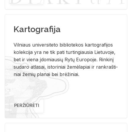
Kartografija
Vil­niaus uni­ver­si­te­to bi­b­lio­te­kos kar­to­gra­fi­jos
ko­lek­ci­ja yra ne tik pati tur­tin­giau­sia Lie­tu­vo­je,
bet ir vie­na įdo­miau­sių Rytų Eu­ro­po­je. Rin­ki­nį
su­da­ro at­la­sai, is­to­ri­niai že­mė­la­piai ir rank­raš­ti­
niai že­mių pla­nai bei brė­ži­niai.
PERŽIŪRĖTI