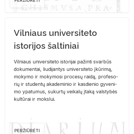
PERŽIŪRĖTI
Vilniaus universiteto
istorijos šaltiniai
Vil­niaus uni­ver­si­te­to is­to­ri­jai pa­žin­ti svar­būs
do­ku­men­tai, liu­di­jan­tys uni­ver­si­te­to įkū­ri­mą,
mo­ky­mo ir mo­ky­mo­si pro­ce­sų rai­dą, pro­fe­so­
rių ir stu­den­tų aka­de­mi­nio ir kas­die­nio gy­ve­ni­
mo ypa­tu­mus, su­kur­tų vei­ka­lų įta­ką vals­ty­bės
kul­tū­rai ir moks­lui.
PERŽIŪRĖTI