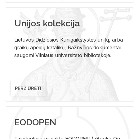
Unijos kolekcija
Lietuvos Didžiosios Kunigaikštystės unitų, arba
graikų apeigų katalikų, Bažnyčios dokumentai
saugomi Vilniaus universiteto bibliotekoje.
PERŽIŪRĖTI
EODOPEN
Tarp­tau­ti­nio pro­jek­to EO­DO­PEN (eBo­oks-On-