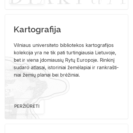
Kartografija
Vil­niaus uni­ver­si­te­to bi­b­lio­te­kos kar­to­gra­fi­jos
ko­lek­ci­ja yra ne tik pati tur­tin­giau­sia Lie­tu­vo­je,
bet ir vie­na įdo­miau­sių Rytų Eu­ro­po­je. Rin­ki­nį
su­da­ro at­la­sai, is­to­ri­niai že­mė­la­piai ir rank­raš­ti­
niai že­mių pla­nai bei brė­ži­niai.
PERŽIŪRĖTI