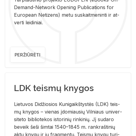
De­mand-Ne­twork Ope­ning Pub­li­ca­tions for
Eu­ro­pe­an Ne­ti­zens) metu su­skait­me­nin­ti ir at­
ver­ti lei­di­niai.
PERŽIŪRĖTI
LDK teismų knygos
Lie­tu­vos Di­džio­sios Ku­ni­gaikš­tys­tės (LDK) teis­
mų kny­gos – vie­nas įdo­miau­sių Vil­niaus uni­ver­
si­te­to bi­b­lio­te­kos is­to­ri­nių rin­ki­nių. Jį su­da­ro
be­veik šeši šim­tai 1540–1845 m. rank­raš­ti­nių
aktų kny­gų ir jų frag­men­tų. Teis­mų kny­gų tu­ri­