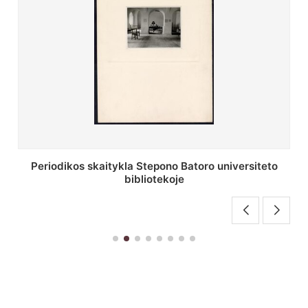
Stepono Batoro universiteto bibliotekos antrojo
aukšto fojė