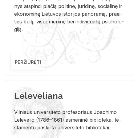
nys at­spin­di pla­čią po­li­ti­nę, ju­ri­di­nę, so­cia­li­nę ir
eko­no­mi­nę Lie­tu­vos is­to­ri­jos pa­no­ra­mą, pra­ei­
ties bui­tį, vi­suo­me­ni­nę bei in­di­vi­dua­lią psi­cho­lo­
gi­ją.
PERŽIŪRĖTI
Leleveliana
Vil­niaus uni­ver­si­te­to pro­fe­so­riaus Jo­a­chi­mo
Le­le­ve­lio (1786–1861) as­me­ni­nė bi­b­lio­te­ka, te­
sta­men­tu pa­skir­ta uni­ver­si­te­to bi­b­lio­te­kai.