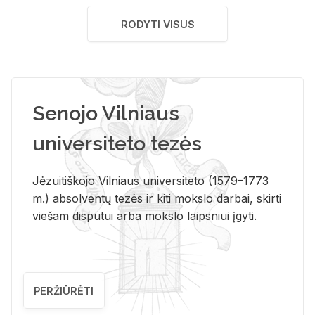
RODYTI VISUS
Senojo Vilniaus
universiteto tezės
Jėzuitiškojo Vilniaus universiteto (1579–1773
m.) absolventų tezės ir kiti mokslo darbai, skirti
viešam disputui arba mokslo laipsniui įgyti.
PERŽIŪRĖTI