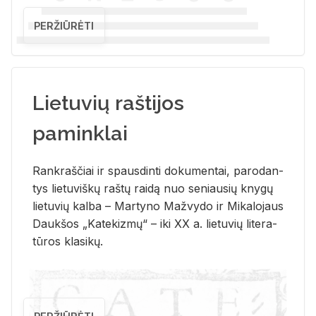
PERŽIŪRĖTI
Lietuvių raštijos
paminklai
Rank­raš­čiai ir spaus­din­ti do­ku­men­tai, pa­ro­dan­
tys lie­tu­viš­kų raš­tų rai­dą nuo se­niau­sių kny­gų
lie­tu­vių kal­ba – Mar­ty­no Ma­žvy­do ir Mi­ka­lo­jaus
Dauk­šos „Ka­te­kiz­mų“ – iki XX a. lie­tu­vių li­te­ra­
tū­ros kla­si­kų.