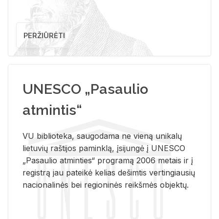
PERŽIŪRĖTI
UNESCO „Pasaulio
atmintis“
VU biblioteka, saugodama ne vieną unikalų
lietuvių raštijos paminklą, įsijungė į UNESCO
„Pasaulio atminties“ programą 2006 metais ir į
registrą jau pateikė kelias dešimtis vertingiausių
nacionalinės bei regioninės reikšmės objektų.