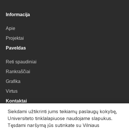
Informacija
Apie
Projektai
Paveldas
Reti spaudiniai
Rankraščiai
Grafika
Virtus
Kontaktai
Siekdami užtikrinti jums teikiamų paslaugų kokybę,
VU Biblioteka
Universiteto tinklalapiuose naudojame slapukus.
Universiteto g. 3, LT-01122, Vilnius
Tęsdami naršymą jūs sutinkate su Vilniaus