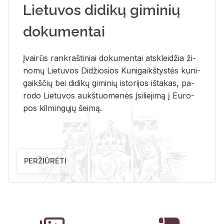
Lietuvos didikų giminių
dokumentai
Įvai­rūs rank­raš­ti­niai do­ku­men­tai at­sklei­džia ži­
no­mų Lie­tu­vos Di­džio­sios Ku­ni­gaikš­tys­tės ku­ni­
gaikš­čių bei di­di­kų gi­mi­nių is­to­ri­jos iš­ta­kas, pa­
ro­do Lie­tu­vos aukš­tuo­me­nės įsi­lie­ji­mą į Eu­ro­
pos kil­min­gų­jų šei­mą.
PERŽIŪRĖTI