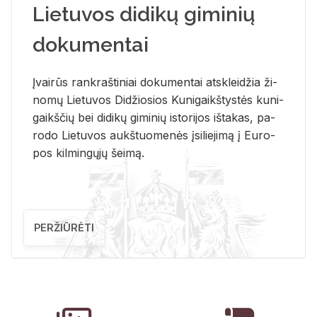
Lietuvos didikų giminių
dokumentai
Įvai­rūs rank­raš­ti­niai do­ku­men­tai at­sklei­džia ži­
no­mų Lie­tu­vos Di­džio­sios Ku­ni­gaikš­tys­tės ku­ni­
gaikš­čių bei di­di­kų gi­mi­nių is­to­ri­jos iš­ta­kas, pa­
ro­do Lie­tu­vos aukš­tuo­me­nės įsi­lie­ji­mą į Eu­ro­
pos kil­min­gų­jų šei­mą.
PERŽIŪRĖTI