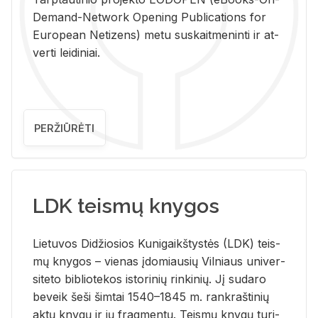
De­mand-Ne­twork Ope­ning Pub­li­ca­tions for
Eu­ro­pe­an Ne­ti­zens) metu su­skait­me­nin­ti ir at­
ver­ti lei­di­niai.
PERŽIŪRĖTI
LDK teismų knygos
Lie­tu­vos Di­džio­sios Ku­ni­gaikš­tys­tės (LDK) teis­
mų kny­gos – vie­nas įdo­miau­sių Vil­niaus uni­ver­
si­te­to bi­b­lio­te­kos is­to­ri­nių rin­ki­nių. Jį su­da­ro
be­veik šeši šim­tai 1540–1845 m. rank­raš­ti­nių
aktų kny­gų ir jų frag­men­tų. Teis­mų kny­gų tu­ri­