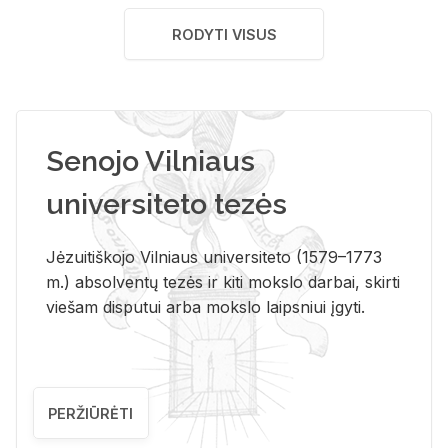
RODYTI VISUS
Senojo Vilniaus
universiteto tezės
Jėzuitiškojo Vilniaus universiteto (1579–1773
m.) absolventų tezės ir kiti mokslo darbai, skirti
viešam disputui arba mokslo laipsniui įgyti.
PERŽIŪRĖTI