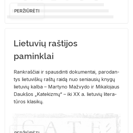
PERŽIŪRĖTI
Lietuvių raštijos
paminklai
Rank­raš­čiai ir spaus­din­ti do­ku­men­tai, pa­ro­dan­
tys lie­tu­viš­kų raš­tų rai­dą nuo se­niau­sių kny­gų
lie­tu­vių kal­ba – Mar­ty­no Ma­žvy­do ir Mi­ka­lo­jaus
Dauk­šos „Ka­te­kiz­mų“ – iki XX a. lie­tu­vių li­te­ra­
tū­ros kla­si­kų.