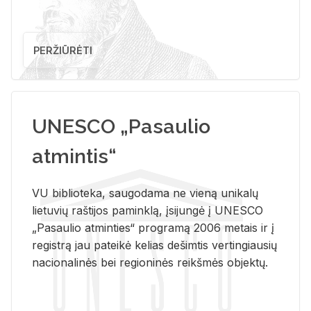
PERŽIŪRĖTI
UNESCO „Pasaulio
atmintis“
VU biblioteka, saugodama ne vieną unikalų
lietuvių raštijos paminklą, įsijungė į UNESCO
„Pasaulio atminties“ programą 2006 metais ir į
registrą jau pateikė kelias dešimtis vertingiausių
nacionalinės bei regioninės reikšmės objektų.