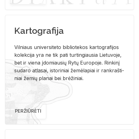
Kartografija
Vil­niaus uni­ver­si­te­to bi­b­lio­te­kos kar­to­gra­fi­jos
ko­lek­ci­ja yra ne tik pati tur­tin­giau­sia Lie­tu­vo­je,
bet ir vie­na įdo­miau­sių Rytų Eu­ro­po­je. Rin­ki­nį
su­da­ro at­la­sai, is­to­ri­niai že­mė­la­piai ir rank­raš­ti­
niai že­mių pla­nai bei brė­ži­niai.
PERŽIŪRĖTI