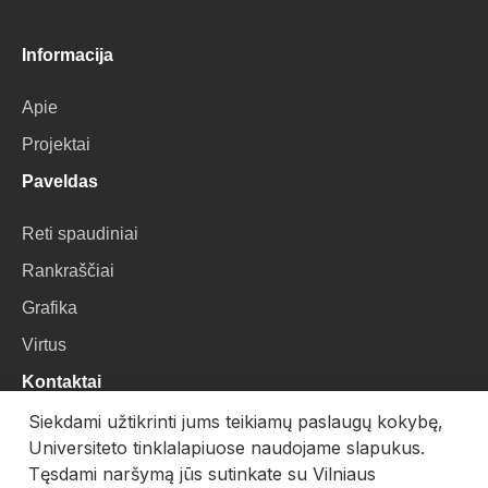
Informacija
Apie
Projektai
Paveldas
Reti spaudiniai
Rankraščiai
Grafika
Virtus
Kontaktai
Siekdami užtikrinti jums teikiamų paslaugų kokybę,
VU Biblioteka
Universiteto tinklalapiuose naudojame slapukus.
Universiteto g. 3, LT-01122, Vilnius
Tęsdami naršymą jūs sutinkate su Vilniaus