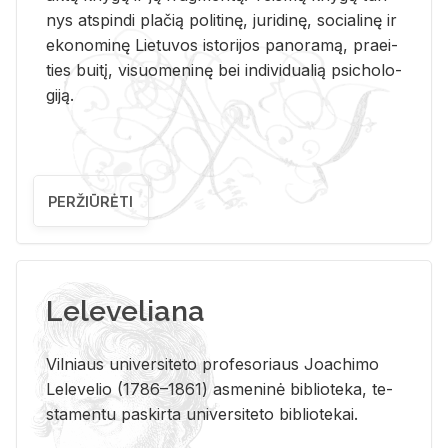
nys at­spin­di pla­čią po­li­ti­nę, ju­ri­di­nę, so­cia­li­nę ir
eko­no­mi­nę Lie­tu­vos is­to­ri­jos pa­no­ra­mą, pra­ei­
ties bui­tį, vi­suo­me­ni­nę bei in­di­vi­dua­lią psi­cho­lo­
gi­ją.
PERŽIŪRĖTI
Leleveliana
Vil­niaus uni­ver­si­te­to pro­fe­so­riaus Jo­a­chi­mo
Le­le­ve­lio (1786–1861) as­me­ni­nė bi­b­lio­te­ka, te­
sta­men­tu pa­skir­ta uni­ver­si­te­to bi­b­lio­te­kai.