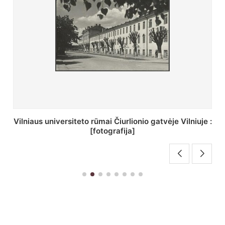
St. Batoro universiteto J. Pilsudskio kolegija :
[fotografija]