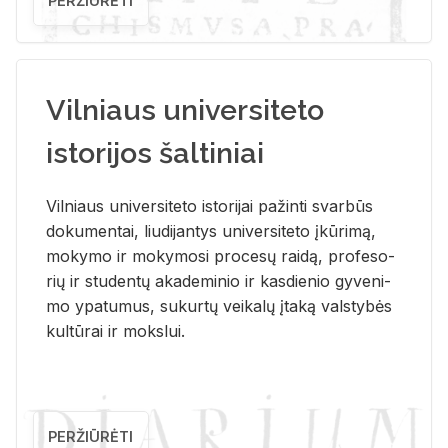
PERŽIŪRĖTI
Vilniaus universiteto
istorijos šaltiniai
Vil­niaus uni­ver­si­te­to is­to­ri­jai pa­žin­ti svar­būs
do­ku­men­tai, liu­di­jan­tys uni­ver­si­te­to įkū­ri­mą,
mo­ky­mo ir mo­ky­mo­si pro­ce­sų rai­dą, pro­fe­so­
rių ir stu­den­tų aka­de­mi­nio ir kas­die­nio gy­ve­ni­
mo ypa­tu­mus, su­kur­tų vei­ka­lų įta­ką vals­ty­bės
kul­tū­rai ir moks­lui.
PERŽIŪRĖTI