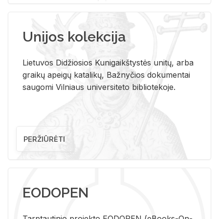
Unijos kolekcija
Lietuvos Didžiosios Kunigaikštystės unitų, arba
graikų apeigų katalikų, Bažnyčios dokumentai
saugomi Vilniaus universiteto bibliotekoje.
PERŽIŪRĖTI
EODOPEN
Tarp­tau­ti­nio pro­jek­to EO­DO­PEN (eBo­oks-On-