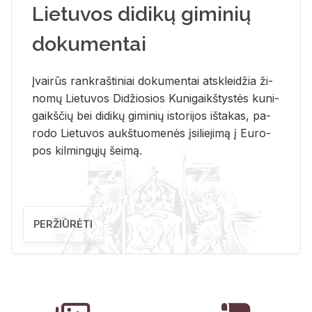
Lietuvos didikų giminių
dokumentai
Įvai­rūs rank­raš­ti­niai do­ku­men­tai at­sklei­džia ži­
no­mų Lie­tu­vos Di­džio­sios Ku­ni­gaikš­tys­tės ku­ni­
gaikš­čių bei di­di­kų gi­mi­nių is­to­ri­jos iš­ta­kas, pa­
ro­do Lie­tu­vos aukš­tuo­me­nės įsi­lie­ji­mą į Eu­ro­
pos kil­min­gų­jų šei­mą.
PERŽIŪRĖTI