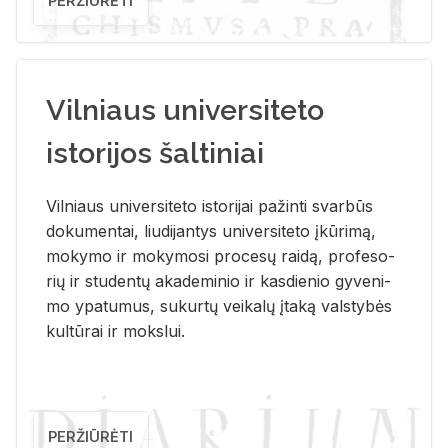
PERŽIŪRĖTI
Vilniaus universiteto
istorijos šaltiniai
Vil­niaus uni­ver­si­te­to is­to­ri­jai pa­žin­ti svar­būs
do­ku­men­tai, liu­di­jan­tys uni­ver­si­te­to įkū­ri­mą,
mo­ky­mo ir mo­ky­mo­si pro­ce­sų rai­dą, pro­fe­so­
rių ir stu­den­tų aka­de­mi­nio ir kas­die­nio gy­ve­ni­
mo ypa­tu­mus, su­kur­tų vei­ka­lų įta­ką vals­ty­bės
kul­tū­rai ir moks­lui.
PERŽIŪRĖTI