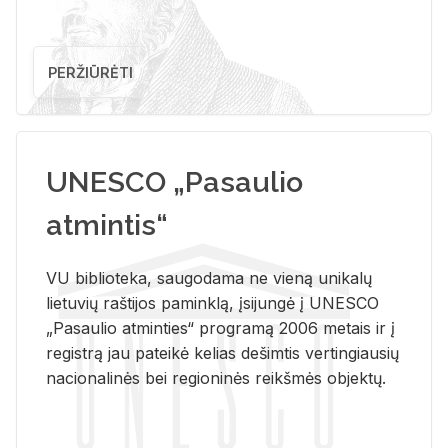
PERŽIŪRĖTI
UNESCO „Pasaulio
atmintis“
VU biblioteka, saugodama ne vieną unikalų
lietuvių raštijos paminklą, įsijungė į UNESCO
„Pasaulio atminties“ programą 2006 metais ir į
registrą jau pateikė kelias dešimtis vertingiausių
nacionalinės bei regioninės reikšmės objektų.