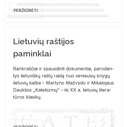
PERŽIŪRĖTI
Lietuvių raštijos
paminklai
Rank­raš­čiai ir spaus­din­ti do­ku­men­tai, pa­ro­dan­
tys lie­tu­viš­kų raš­tų rai­dą nuo se­niau­sių kny­gų
lie­tu­vių kal­ba – Mar­ty­no Ma­žvy­do ir Mi­ka­lo­jaus
Dauk­šos „Ka­te­kiz­mų“ – iki XX a. lie­tu­vių li­te­ra­
tū­ros kla­si­kų.