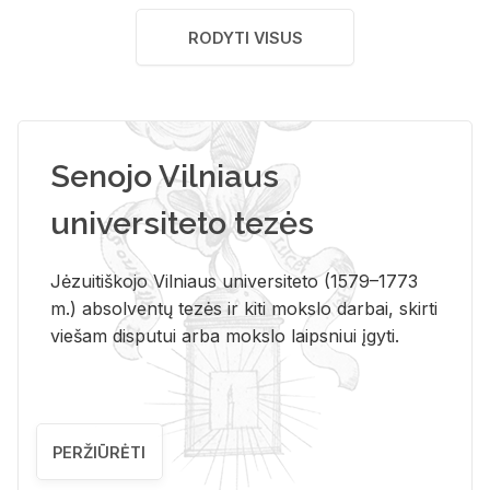
RODYTI VISUS
Senojo Vilniaus
universiteto tezės
Jėzuitiškojo Vilniaus universiteto (1579–1773
m.) absolventų tezės ir kiti mokslo darbai, skirti
viešam disputui arba mokslo laipsniui įgyti.
PERŽIŪRĖTI