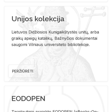
Unijos kolekcija
Lietuvos Didžiosios Kunigaikštystės unitų, arba
graikų apeigų katalikų, Bažnyčios dokumentai
saugomi Vilniaus universiteto bibliotekoje.
PERŽIŪRĖTI
EODOPEN
Tarp­tau­ti­nio pro­jek­to EO­DO­PEN (eBo­oks-On-