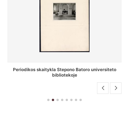
Stepono Batoro universiteto bibliotekos antrojo
aukšto fojė