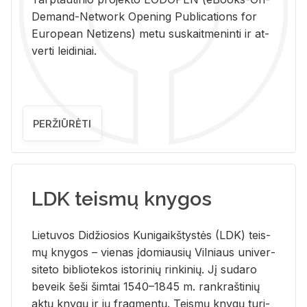
De­mand-Ne­twork Ope­ning Pub­li­ca­tions for
Eu­ro­pe­an Ne­ti­zens) metu su­skait­me­nin­ti ir at­
ver­ti lei­di­niai.
PERŽIŪRĖTI
LDK teismų knygos
Lie­tu­vos Di­džio­sios Ku­ni­gaikš­tys­tės (LDK) teis­
mų kny­gos – vie­nas įdo­miau­sių Vil­niaus uni­ver­
si­te­to bi­b­lio­te­kos is­to­ri­nių rin­ki­nių. Jį su­da­ro
be­veik šeši šim­tai 1540–1845 m. rank­raš­ti­nių
aktų kny­gų ir jų frag­men­tų. Teis­mų kny­gų tu­ri­