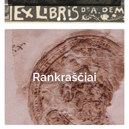
dokumentai
Rankraščiai