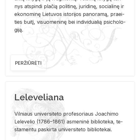
nys at­spin­di pla­čią po­li­ti­nę, ju­ri­di­nę, so­cia­li­nę ir
eko­no­mi­nę Lie­tu­vos is­to­ri­jos pa­no­ra­mą, pra­ei­
ties bui­tį, vi­suo­me­ni­nę bei in­di­vi­dua­lią psi­cho­lo­
gi­ją.
PERŽIŪRĖTI
Leleveliana
Vil­niaus uni­ver­si­te­to pro­fe­so­riaus Jo­a­chi­mo
Le­le­ve­lio (1786–1861) as­me­ni­nė bi­b­lio­te­ka, te­
sta­men­tu pa­skir­ta uni­ver­si­te­to bi­b­lio­te­kai.