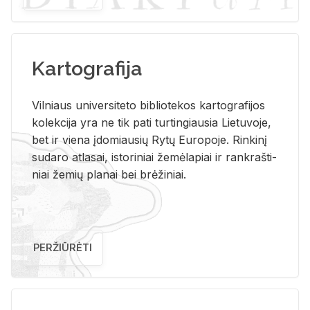
Kartografija
Vil­niaus uni­ver­si­te­to bi­b­lio­te­kos kar­to­gra­fi­jos
ko­lek­ci­ja yra ne tik pati tur­tin­giau­sia Lie­tu­vo­je,
bet ir vie­na įdo­miau­sių Rytų Eu­ro­po­je. Rin­ki­nį
su­da­ro at­la­sai, is­to­ri­niai že­mė­la­piai ir rank­raš­ti­
niai že­mių pla­nai bei brė­ži­niai.
PERŽIŪRĖTI