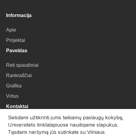
Informacija
Apie
Projektai
Paveldas
Reti spaudiniai
Rankraščiai
Grafika
Virtus
Kontaktai
Siekdami užtikrinti jums teikiamų paslaugų kokybę,
VU Biblioteka
Universiteto tinklalapiuose naudojame slapukus.
Universiteto g. 3, LT-01122, Vilnius
Tęsdami naršymą jūs sutinkate su Vilniaus