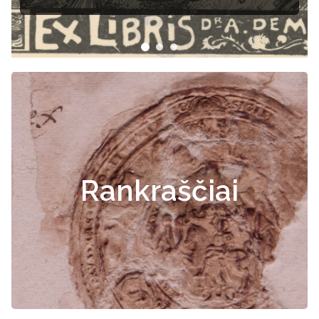
dokumentai
Rankraščiai