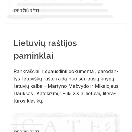
PERŽIŪRĖTI
Lietuvių raštijos
paminklai
Rank­raš­čiai ir spaus­din­ti do­ku­men­tai, pa­ro­dan­
tys lie­tu­viš­kų raš­tų rai­dą nuo se­niau­sių kny­gų
lie­tu­vių kal­ba – Mar­ty­no Ma­žvy­do ir Mi­ka­lo­jaus
Dauk­šos „Ka­te­kiz­mų“ – iki XX a. lie­tu­vių li­te­ra­
tū­ros kla­si­kų.