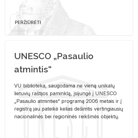
PERŽIŪRĖTI
UNESCO „Pasaulio
atmintis“
VU biblioteka, saugodama ne vieną unikalų
lietuvių raštijos paminklą, įsijungė į UNESCO
„Pasaulio atminties“ programą 2006 metais ir į
registrą jau pateikė kelias dešimtis vertingiausių
nacionalinės bei regioninės reikšmės objektų.