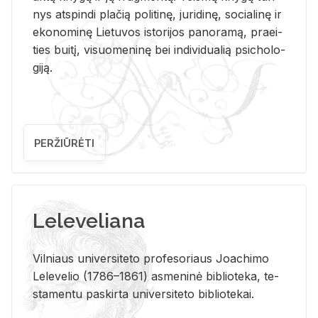
nys at­spin­di pla­čią po­li­ti­nę, ju­ri­di­nę, so­cia­li­nę ir
eko­no­mi­nę Lie­tu­vos is­to­ri­jos pa­no­ra­mą, pra­ei­
ties bui­tį, vi­suo­me­ni­nę bei in­di­vi­dua­lią psi­cho­lo­
gi­ją.
PERŽIŪRĖTI
Leleveliana
Vil­niaus uni­ver­si­te­to pro­fe­so­riaus Jo­a­chi­mo
Le­le­ve­lio (1786–1861) as­me­ni­nė bi­b­lio­te­ka, te­
sta­men­tu pa­skir­ta uni­ver­si­te­to bi­b­lio­te­kai.