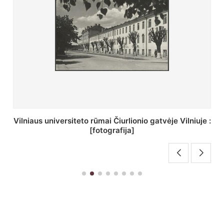
St. Batoro universiteto J. Pilsudskio kolegija :
[fotografija]