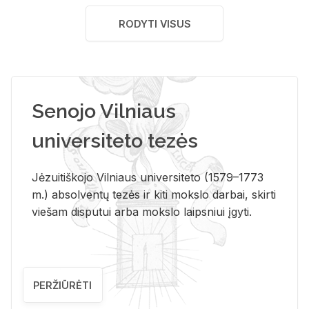
RODYTI VISUS
Senojo Vilniaus
universiteto tezės
Jėzuitiškojo Vilniaus universiteto (1579–1773
m.) absolventų tezės ir kiti mokslo darbai, skirti
viešam disputui arba mokslo laipsniui įgyti.
PERŽIŪRĖTI