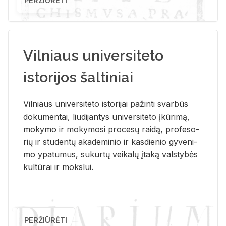
PERŽIŪRĖTI
Vilniaus universiteto
istorijos šaltiniai
Vil­niaus uni­ver­si­te­to is­to­ri­jai pa­žin­ti svar­būs
do­ku­men­tai, liu­di­jan­tys uni­ver­si­te­to įkū­ri­mą,
mo­ky­mo ir mo­ky­mo­si pro­ce­sų rai­dą, pro­fe­so­
rių ir stu­den­tų aka­de­mi­nio ir kas­die­nio gy­ve­ni­
mo ypa­tu­mus, su­kur­tų vei­ka­lų įta­ką vals­ty­bės
kul­tū­rai ir moks­lui.
PERŽIŪRĖTI