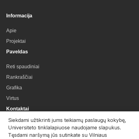
Informacija
Apie
Projektai
Paveldas
Reti spaudiniai
Rankraščiai
Grafika
Virtus
Kontaktai
Siekdami užtikrinti jums teikiamų paslaugų kokybę,
VU Biblioteka
Universiteto tinklalapiuose naudojame slapukus.
Universiteto g. 3, LT-01122, Vilnius
Tęsdami naršymą jūs sutinkate su Vilniaus