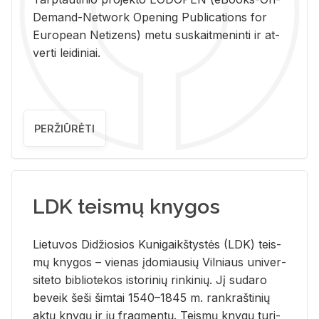
De­mand-Ne­twork Ope­ning Pub­li­ca­tions for
Eu­ro­pe­an Ne­ti­zens) metu su­skait­me­nin­ti ir at­
ver­ti lei­di­niai.
PERŽIŪRĖTI
LDK teismų knygos
Lie­tu­vos Di­džio­sios Ku­ni­gaikš­tys­tės (LDK) teis­
mų kny­gos – vie­nas įdo­miau­sių Vil­niaus uni­ver­
si­te­to bi­b­lio­te­kos is­to­ri­nių rin­ki­nių. Jį su­da­ro
be­veik šeši šim­tai 1540–1845 m. rank­raš­ti­nių
aktų kny­gų ir jų frag­men­tų. Teis­mų kny­gų tu­ri­