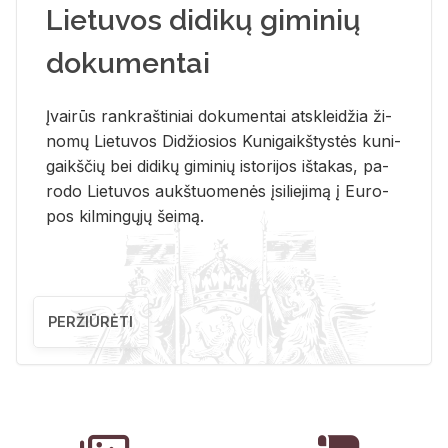
Lietuvos didikų giminių
dokumentai
Įvai­rūs rank­raš­ti­niai do­ku­men­tai at­sklei­džia ži­
no­mų Lie­tu­vos Di­džio­sios Ku­ni­gaikš­tys­tės ku­ni­
gaikš­čių bei di­di­kų gi­mi­nių is­to­ri­jos iš­ta­kas, pa­
ro­do Lie­tu­vos aukš­tuo­me­nės įsi­lie­ji­mą į Eu­ro­
pos kil­min­gų­jų šei­mą.
PERŽIŪRĖTI