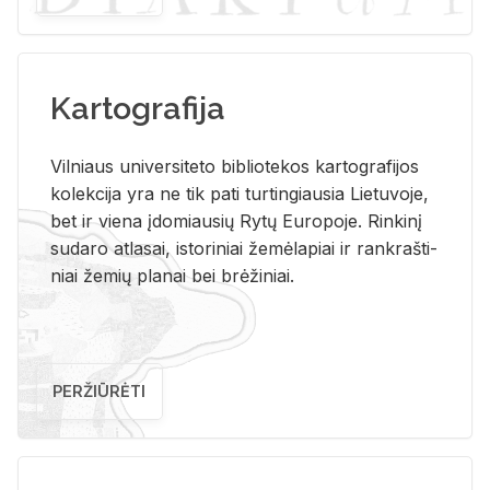
Kartografija
Vil­niaus uni­ver­si­te­to bi­b­lio­te­kos kar­to­gra­fi­jos
ko­lek­ci­ja yra ne tik pati tur­tin­giau­sia Lie­tu­vo­je,
bet ir vie­na įdo­miau­sių Rytų Eu­ro­po­je. Rin­ki­nį
su­da­ro at­la­sai, is­to­ri­niai že­mė­la­piai ir rank­raš­ti­
niai že­mių pla­nai bei brė­ži­niai.
PERŽIŪRĖTI