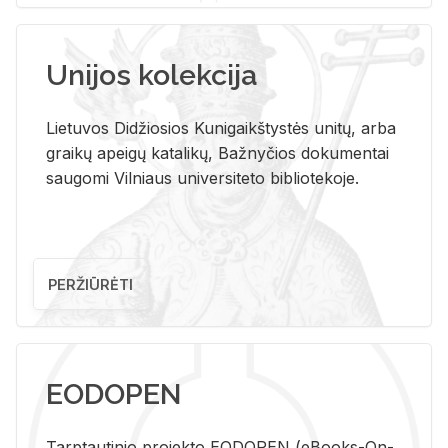
Unijos kolekcija
Lietuvos Didžiosios Kunigaikštystės unitų, arba
graikų apeigų katalikų, Bažnyčios dokumentai
saugomi Vilniaus universiteto bibliotekoje.
PERŽIŪRĖTI
EODOPEN
Tarp­tau­ti­nio pro­jek­to EO­DO­PEN (eBo­oks-On-