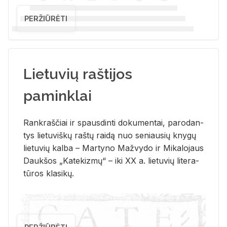
PERŽIŪRĖTI
Lietuvių raštijos
paminklai
Rank­raš­čiai ir spaus­din­ti do­ku­men­tai, pa­ro­dan­
tys lie­tu­viš­kų raš­tų rai­dą nuo se­niau­sių kny­gų
lie­tu­vių kal­ba – Mar­ty­no Ma­žvy­do ir Mi­ka­lo­jaus
Dauk­šos „Ka­te­kiz­mų“ – iki XX a. lie­tu­vių li­te­ra­
tū­ros kla­si­kų.