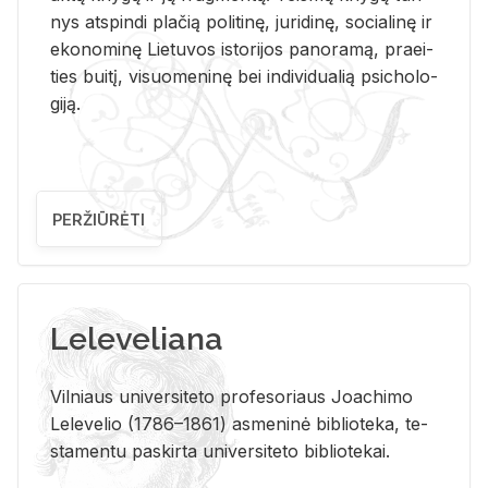
nys at­spin­di pla­čią po­li­ti­nę, ju­ri­di­nę, so­cia­li­nę ir
eko­no­mi­nę Lie­tu­vos is­to­ri­jos pa­no­ra­mą, pra­ei­
ties bui­tį, vi­suo­me­ni­nę bei in­di­vi­dua­lią psi­cho­lo­
gi­ją.
PERŽIŪRĖTI
Leleveliana
Vil­niaus uni­ver­si­te­to pro­fe­so­riaus Jo­a­chi­mo
Le­le­ve­lio (1786–1861) as­me­ni­nė bi­b­lio­te­ka, te­
sta­men­tu pa­skir­ta uni­ver­si­te­to bi­b­lio­te­kai.