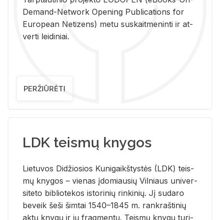
De­mand-Ne­twork Ope­ning Pub­li­ca­tions for
Eu­ro­pe­an Ne­ti­zens) metu su­skait­me­nin­ti ir at­
ver­ti lei­di­niai.
PERŽIŪRĖTI
LDK teismų knygos
Lie­tu­vos Di­džio­sios Ku­ni­gaikš­tys­tės (LDK) teis­
mų kny­gos – vie­nas įdo­miau­sių Vil­niaus uni­ver­
si­te­to bi­b­lio­te­kos is­to­ri­nių rin­ki­nių. Jį su­da­ro
be­veik šeši šim­tai 1540–1845 m. rank­raš­ti­nių
aktų kny­gų ir jų frag­men­tų. Teis­mų kny­gų tu­ri­