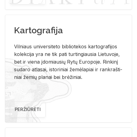
Kartografija
Vil­niaus uni­ver­si­te­to bi­b­lio­te­kos kar­to­gra­fi­jos
ko­lek­ci­ja yra ne tik pati tur­tin­giau­sia Lie­tu­vo­je,
bet ir vie­na įdo­miau­sių Rytų Eu­ro­po­je. Rin­ki­nį
su­da­ro at­la­sai, is­to­ri­niai že­mė­la­piai ir rank­raš­ti­
niai že­mių pla­nai bei brė­ži­niai.
PERŽIŪRĖTI