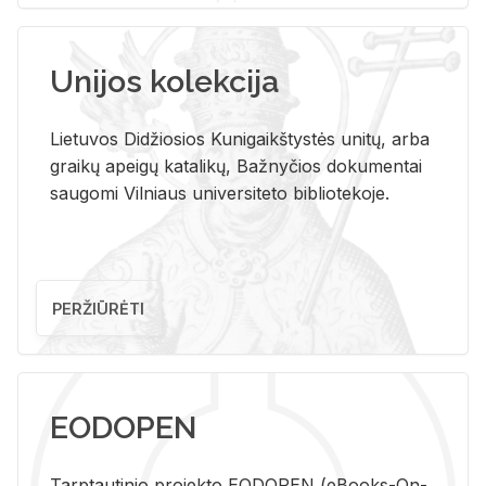
Unijos kolekcija
Lietuvos Didžiosios Kunigaikštystės unitų, arba
graikų apeigų katalikų, Bažnyčios dokumentai
saugomi Vilniaus universiteto bibliotekoje.
PERŽIŪRĖTI
EODOPEN
Tarp­tau­ti­nio pro­jek­to EO­DO­PEN (eBo­oks-On-