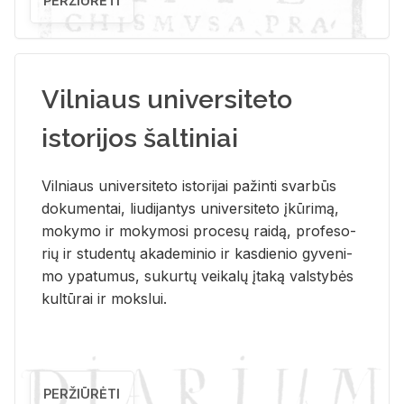
PERŽIŪRĖTI
Vilniaus universiteto
istorijos šaltiniai
Vil­niaus uni­ver­si­te­to is­to­ri­jai pa­žin­ti svar­būs
do­ku­men­tai, liu­di­jan­tys uni­ver­si­te­to įkū­ri­mą,
mo­ky­mo ir mo­ky­mo­si pro­ce­sų rai­dą, pro­fe­so­
rių ir stu­den­tų aka­de­mi­nio ir kas­die­nio gy­ve­ni­
mo ypa­tu­mus, su­kur­tų vei­ka­lų įta­ką vals­ty­bės
kul­tū­rai ir moks­lui.
PERŽIŪRĖTI