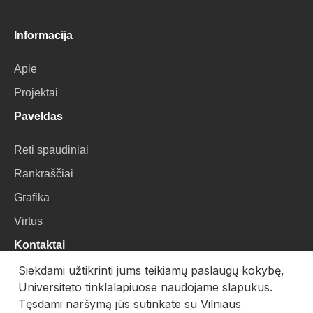
Informacija
Apie
Projektai
Paveldas
Reti spaudiniai
Rankraščiai
Grafika
Virtus
Kontaktai
Siekdami užtikrinti jums teikiamų paslaugų kokybę,
VU Biblioteka
Universiteto tinklalapiuose naudojame slapukus.
Universiteto g. 3, LT-01122, Vilnius
Tęsdami naršymą jūs sutinkate su Vilniaus