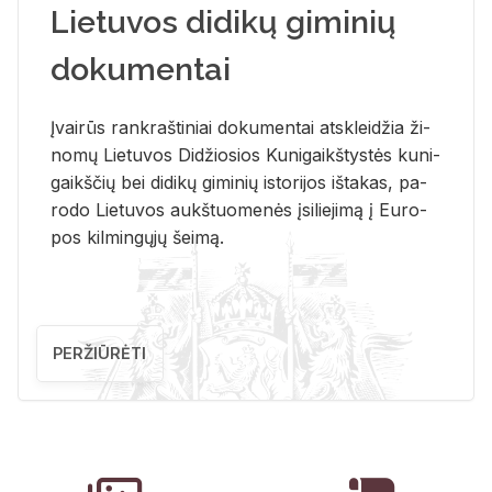
Lietuvos didikų giminių
dokumentai
Įvai­rūs rank­raš­ti­niai do­ku­men­tai at­sklei­džia ži­
no­mų Lie­tu­vos Di­džio­sios Ku­ni­gaikš­tys­tės ku­ni­
gaikš­čių bei di­di­kų gi­mi­nių is­to­ri­jos iš­ta­kas, pa­
ro­do Lie­tu­vos aukš­tuo­me­nės įsi­lie­ji­mą į Eu­ro­
pos kil­min­gų­jų šei­mą.
PERŽIŪRĖTI