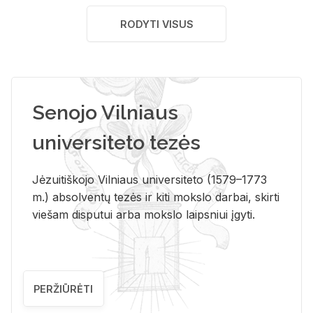
RODYTI VISUS
Senojo Vilniaus
universiteto tezės
Jėzuitiškojo Vilniaus universiteto (1579–1773
m.) absolventų tezės ir kiti mokslo darbai, skirti
viešam disputui arba mokslo laipsniui įgyti.
PERŽIŪRĖTI