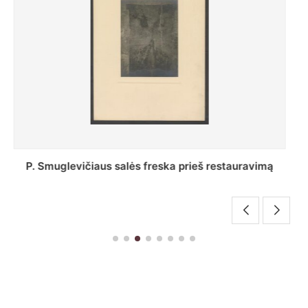
Stepono Batoro universiteto bibliotekos Profesorių
skaitykla