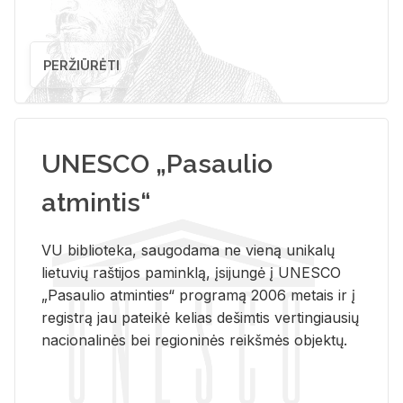
PERŽIŪRĖTI
UNESCO „Pasaulio
atmintis“
VU biblioteka, saugodama ne vieną unikalų
lietuvių raštijos paminklą, įsijungė į UNESCO
„Pasaulio atminties“ programą 2006 metais ir į
registrą jau pateikė kelias dešimtis vertingiausių
nacionalinės bei regioninės reikšmės objektų.