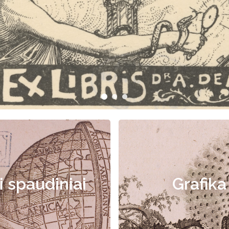
i spaudiniai
Grafika