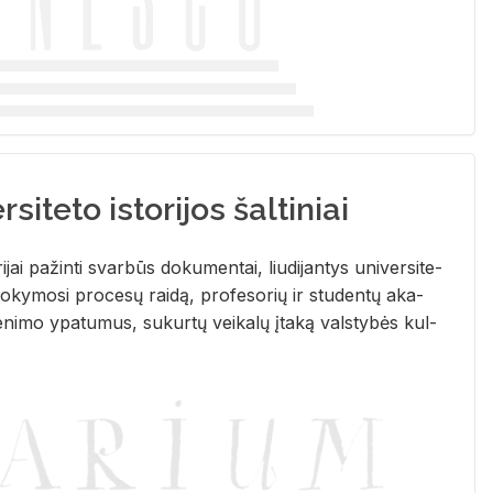
siteto istorijos šaltiniai
­ri­jai pa­žin­ti svar­būs do­ku­men­tai, liu­di­jan­tys uni­ver­si­te­
­ky­mo­si pro­ce­sų rai­dą, pro­fe­so­rių ir stu­den­tų aka­
e­ni­mo ypa­tu­mus, su­kur­tų vei­ka­lų įta­ką vals­ty­bės kul­