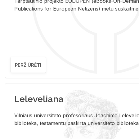
Tarp­tau­ti­nio pro­jek­to EO­DO­PEN (eBo­oks-On-De­m
Pub­li­ca­tions for Eu­ro­pe­an Ne­ti­zens) metu su­skait­me­nin­t
PERŽIŪRĖTI
Leleveliana
Vil­niaus uni­ver­si­te­to pro­fe­so­riaus Jo­a­chi­mo Le­le­ve
bi­b­lio­te­ka, te­sta­men­tu pa­skir­ta uni­ver­si­te­to bi­b­lio­te­ka