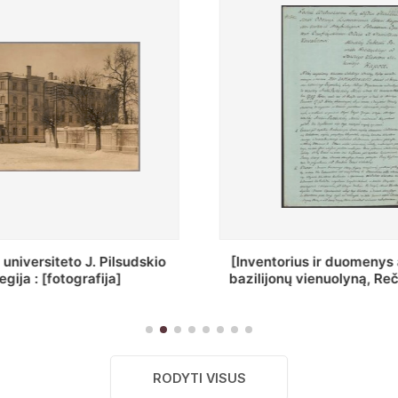
ius ir duomenys apie Selcų
„Wiadomośc Połockiey 
 vienuolyną, Rečycos pav.]
Dyecezyi..."
RODYTI VISUS