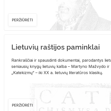
PERŽIŪRĖTI
Lietuvių raštijos paminklai
Rank­raš­čiai ir spaus­din­ti do­ku­men­tai, pa­ro­dan­tys lie­t
se­niau­sių kny­gų lie­tu­vių kal­ba – Mar­ty­no Ma­žvy­do ir
„Ka­te­kiz­mų“ – iki XX a. lie­tu­vių li­te­ra­tū­ros kla­si­kų.
PERŽIŪRĖTI