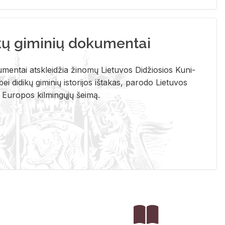
kų giminių dokumentai
u­men­tai at­sklei­džia ži­no­mų Lie­tu­vos Di­džio­sios Ku­ni­
ei di­di­kų gi­mi­nių is­to­ri­jos iš­ta­kas, pa­ro­do Lie­tu­vos
į Eu­ro­pos kil­min­gų­jų šei­mą.