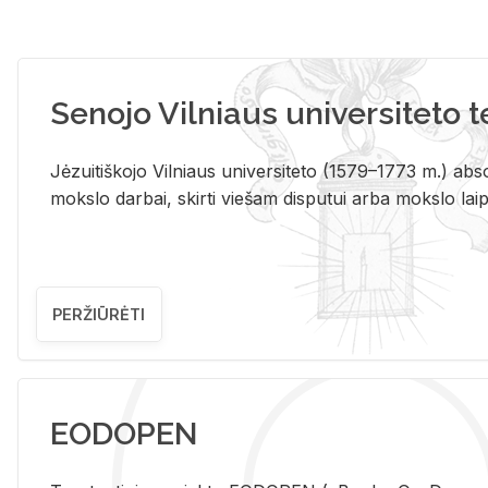
Senojo Vilniaus universiteto 
Jėzuitiškojo Vilniaus universiteto (1579–1773 m.) absol
mokslo darbai, skirti viešam disputui arba mokslo laips
PERŽIŪRĖTI
EODOPEN