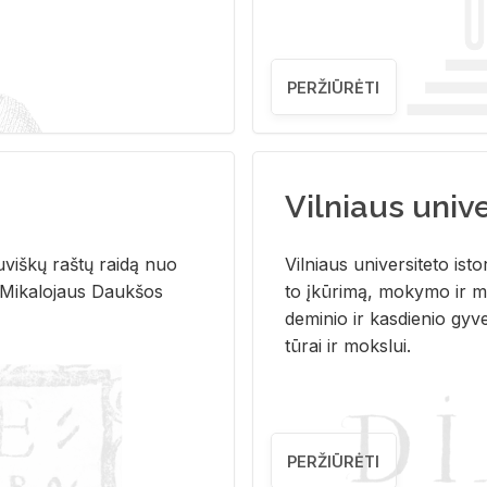
PERŽIŪRĖTI
Vilniaus univer
u­viš­kų raš­tų rai­dą nuo
Vil­niaus uni­ver­si­te­to is­to
 Mi­ka­lo­jaus Dauk­šos
to įkū­ri­mą, mo­ky­mo ir mo
de­mi­nio ir kas­die­nio gy­v
tū­rai ir moks­lui.
PERŽIŪRĖTI