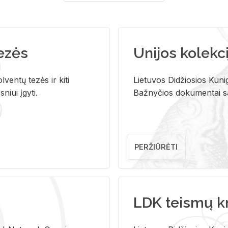
tezės
Unijos kolekci
ventų tezės ir kiti
Lietuvos Didžiosios Kunig
niui įgyti.
Bažnyčios dokumentai sau
PERŽIŪRĖTI
LDK teismų k