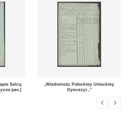
Uniackiey
Regestr Parochow Dekanatu
Brzeskiego