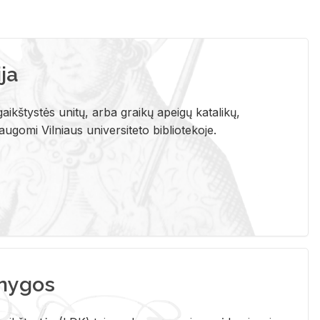
ja
aikštystės unitų, arba graikų apeigų katalikų,
gomi Vilniaus universiteto bibliotekoje.
nygos