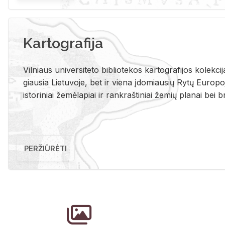
Kartografija
Vil­niaus uni­ver­si­te­to bi­b­lio­te­kos kar­to­gra­fi­jos ko­lek­c
giau­sia Lie­tu­vo­je, bet ir vie­na įdo­miau­sių Rytų Eu­ro­po­je
is­to­ri­niai že­mė­la­piai ir rank­raš­ti­niai že­mių pla­nai bei br
PERŽIŪRĖTI