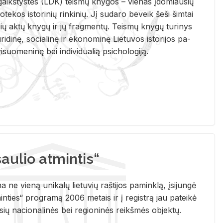
i­gaikš­tys­tės (LDK) teis­mų kny­gos – vie­nas įdo­miau­sių
lio­te­kos is­to­ri­nių rin­ki­nių. Jį su­da­ro be­veik šeši šim­tai
ų aktų kny­gų ir jų frag­men­tų. Teis­mų kny­gų tu­ri­nys
u­ri­di­nę, so­cia­li­nę ir eko­no­mi­nę Lie­tu­vos is­to­ri­jos pa­
­suo­me­ni­nę bei in­di­vi­dua­lią psi­cho­lo­gi­ją.
ulio atmintis“
ne vieną unikalų lietuvių raštijos paminklą, įsijungė
ties“ programą 2006 metais ir į registrą jau pateikė
usių nacionalinės bei regioninės reikšmės objektų.