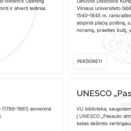
and-Ne­twork Ope­ning
Lie­tu­vos Di­džio­sios Ku­n
i ir at­ver­ti lei­di­niai.
Vil­niaus uni­ver­si­te­to bi­b­
1540–1845 m. rank­raš­ti­ni
at­spin­di pla­čią po­li­ti­nę, j
no­ra­mą, pra­ei­ties bui­tį, vi
PERŽIŪRĖTI
UNESCO „Pasa
­lio (1786–1861) as­me­ni­nė
VU biblioteka, saugodama 
i.
į UNESCO „Pasaulio atmin
kelias dešimtis vertingia