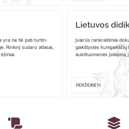
Lietuvos didi
i­ja yra ne tik pati tur­tin­
Įvai­rūs rank­raš­ti­niai do­k
. Rin­ki­nį su­da­ro at­la­sai,
gaikš­tys­tės ku­ni­gaikš­čių b
ė­ži­niai.
aukš­tuo­me­nės įsi­lie­ji­mą 
PERŽIŪRĖTI