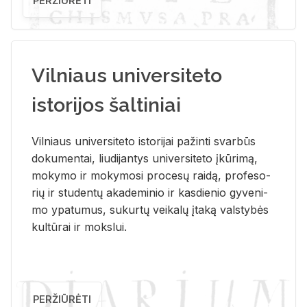
PERŽIŪRĖTI
Vilniaus universiteto
istorijos šaltiniai
Vil­niaus uni­ver­si­te­to is­to­ri­jai pa­žin­ti svar­būs
do­ku­men­tai, liu­di­jan­tys uni­ver­si­te­to įkū­ri­mą,
mo­ky­mo ir mo­ky­mo­si pro­ce­sų rai­dą, pro­fe­so­
rių ir stu­den­tų aka­de­mi­nio ir kas­die­nio gy­ve­ni­
mo ypa­tu­mus, su­kur­tų vei­ka­lų įta­ką vals­ty­bės
kul­tū­rai ir moks­lui.
PERŽIŪRĖTI