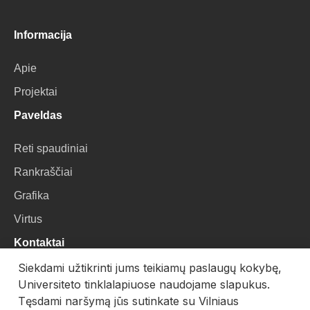
Informacija
Apie
Projektai
Paveldas
Reti spaudiniai
Rankraščiai
Grafika
Virtus
Kontaktai
Siekdami užtikrinti jums teikiamų paslaugų kokybę,
VU Biblioteka
Universiteto tinklalapiuose naudojame slapukus.
Universiteto g. 3, LT-01122, Vilnius
Tęsdami naršymą jūs sutinkate su Vilniaus