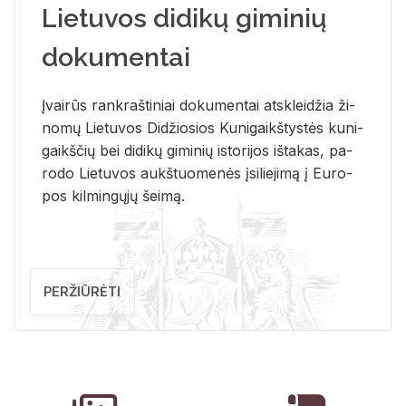
Lietuvos didikų giminių
dokumentai
Įvai­rūs rank­raš­ti­niai do­ku­men­tai at­sklei­džia ži­
no­mų Lie­tu­vos Di­džio­sios Ku­ni­gaikš­tys­tės ku­ni­
gaikš­čių bei di­di­kų gi­mi­nių is­to­ri­jos iš­ta­kas, pa­
ro­do Lie­tu­vos aukš­tuo­me­nės įsi­lie­ji­mą į Eu­ro­
pos kil­min­gų­jų šei­mą.
PERŽIŪRĖTI