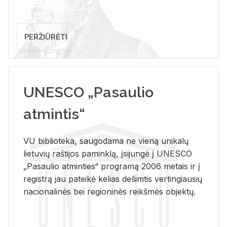
PERŽIŪRĖTI
UNESCO „Pasaulio
atmintis“
VU biblioteka, saugodama ne vieną unikalų
lietuvių raštijos paminklą, įsijungė į UNESCO
„Pasaulio atminties“ programą 2006 metais ir į
registrą jau pateikė kelias dešimtis vertingiausių
nacionalinės bei regioninės reikšmės objektų.