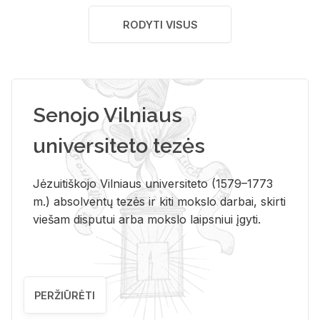
RODYTI VISUS
Senojo Vilniaus
universiteto tezės
Jėzuitiškojo Vilniaus universiteto (1579–1773
m.) absolventų tezės ir kiti mokslo darbai, skirti
viešam disputui arba mokslo laipsniui įgyti.
PERŽIŪRĖTI