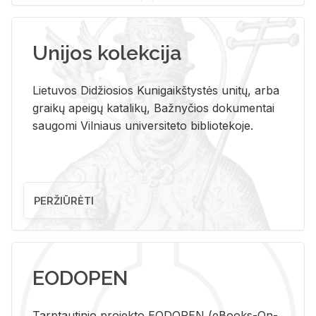
Unijos kolekcija
Lietuvos Didžiosios Kunigaikštystės unitų, arba
graikų apeigų katalikų, Bažnyčios dokumentai
saugomi Vilniaus universiteto bibliotekoje.
PERŽIŪRĖTI
EODOPEN
Tarp­tau­ti­nio pro­jek­to EO­DO­PEN (eBo­oks-On-