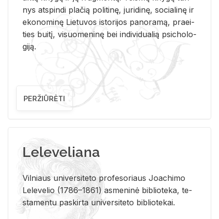
nys at­spin­di pla­čią po­li­ti­nę, ju­ri­di­nę, so­cia­li­nę ir
eko­no­mi­nę Lie­tu­vos is­to­ri­jos pa­no­ra­mą, pra­ei­
ties bui­tį, vi­suo­me­ni­nę bei in­di­vi­dua­lią psi­cho­lo­
gi­ją.
PERŽIŪRĖTI
Leleveliana
Vil­niaus uni­ver­si­te­to pro­fe­so­riaus Jo­a­chi­mo
Le­le­ve­lio (1786–1861) as­me­ni­nė bi­b­lio­te­ka, te­
sta­men­tu pa­skir­ta uni­ver­si­te­to bi­b­lio­te­kai.