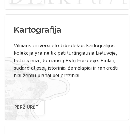
Kartografija
Vil­niaus uni­ver­si­te­to bi­b­lio­te­kos kar­to­gra­fi­jos
ko­lek­ci­ja yra ne tik pati tur­tin­giau­sia Lie­tu­vo­je,
bet ir vie­na įdo­miau­sių Rytų Eu­ro­po­je. Rin­ki­nį
su­da­ro at­la­sai, is­to­ri­niai že­mė­la­piai ir rank­raš­ti­
niai že­mių pla­nai bei brė­ži­niai.
PERŽIŪRĖTI