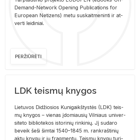
De­mand-Ne­twork Ope­ning Pub­li­ca­tions for
Eu­ro­pe­an Ne­ti­zens) metu su­skait­me­nin­ti ir at­
ver­ti lei­di­niai.
PERŽIŪRĖTI
LDK teismų knygos
Lie­tu­vos Di­džio­sios Ku­ni­gaikš­tys­tės (LDK) teis­
mų kny­gos – vie­nas įdo­miau­sių Vil­niaus uni­ver­
si­te­to bi­b­lio­te­kos is­to­ri­nių rin­ki­nių. Jį su­da­ro
be­veik šeši šim­tai 1540–1845 m. rank­raš­ti­nių
aktų kny­gų ir jų frag­men­tų. Teis­mų kny­gų tu­ri­