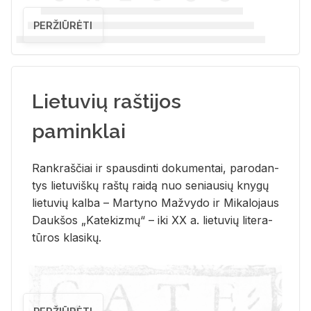
PERŽIŪRĖTI
Lietuvių raštijos
paminklai
Rank­raš­čiai ir spaus­din­ti do­ku­men­tai, pa­ro­dan­
tys lie­tu­viš­kų raš­tų rai­dą nuo se­niau­sių kny­gų
lie­tu­vių kal­ba – Mar­ty­no Ma­žvy­do ir Mi­ka­lo­jaus
Dauk­šos „Ka­te­kiz­mų“ – iki XX a. lie­tu­vių li­te­ra­
tū­ros kla­si­kų.