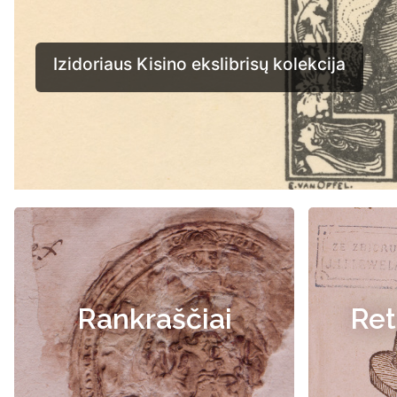
Rankraščiai
Ret