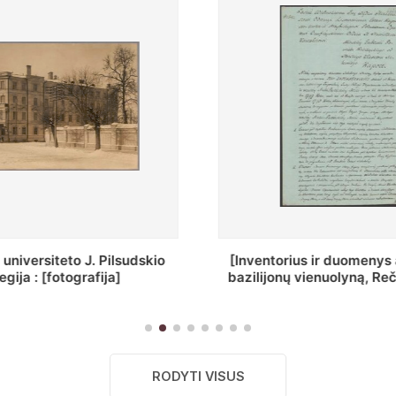
ius ir duomenys apie Selcų
„Wiadomośc Połockiey 
 vienuolyną, Rečycos pav.]
Dyecezyi..."
RODYTI VISUS