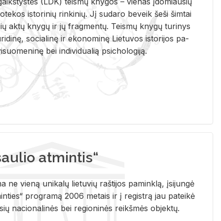
i­gaikš­tys­tės (LDK) teis­mų kny­gos – vie­nas įdo­miau­sių
lio­te­kos is­to­ri­nių rin­ki­nių. Jį su­da­ro be­veik šeši šim­tai
ų aktų kny­gų ir jų frag­men­tų. Teis­mų kny­gų tu­ri­nys
u­ri­di­nę, so­cia­li­nę ir eko­no­mi­nę Lie­tu­vos is­to­ri­jos pa­
­suo­me­ni­nę bei in­di­vi­dua­lią psi­cho­lo­gi­ją.
ulio atmintis“
ne vieną unikalų lietuvių raštijos paminklą, įsijungė
ties“ programą 2006 metais ir į registrą jau pateikė
usių nacionalinės bei regioninės reikšmės objektų.