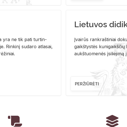
Lietuvos didi
i­ja yra ne tik pati tur­tin­
Įvai­rūs rank­raš­ti­niai do­k
. Rin­ki­nį su­da­ro at­la­sai,
gaikš­tys­tės ku­ni­gaikš­čių b
ė­ži­niai.
aukš­tuo­me­nės įsi­lie­ji­mą 
PERŽIŪRĖTI