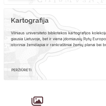
Kartografija
Vil­niaus uni­ver­si­te­to bi­b­lio­te­kos kar­to­gra­fi­jos ko­lek­c
giau­sia Lie­tu­vo­je, bet ir vie­na įdo­miau­sių Rytų Eu­ro­po­je
is­to­ri­niai že­mė­la­piai ir rank­raš­ti­niai že­mių pla­nai bei br
PERŽIŪRĖTI