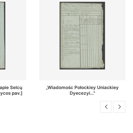
Uniackiey
Regestr Parochow Dekanatu
Brzeskiego