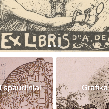
i spaudiniai
Grafika