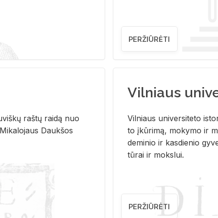
PERŽIŪRĖTI
Vilniaus univer
u­viš­kų raš­tų rai­dą nuo
Vil­niaus uni­ver­si­te­to is­to
 Mi­ka­lo­jaus Dauk­šos
to įkū­ri­mą, mo­ky­mo ir mo
de­mi­nio ir kas­die­nio gy­v
tū­rai ir moks­lui.
PERŽIŪRĖTI