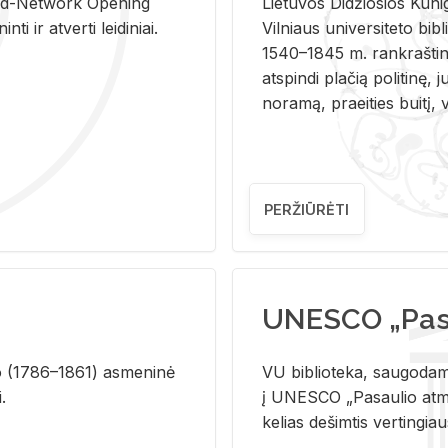
and-Ne­twork Ope­ning
Lie­tu­vos Di­džio­sios Ku­n
i ir at­ver­ti lei­di­niai.
Vil­niaus uni­ver­si­te­to bi­b­
1540–1845 m. rank­raš­ti­ni
at­spin­di pla­čią po­li­ti­nę, j
no­ra­mą, pra­ei­ties bui­tį, vi
PERŽIŪRĖTI
UNESCO „Pasa
­lio (1786–1861) as­me­ni­nė
VU biblioteka, saugodama 
i.
į UNESCO „Pasaulio atmin
kelias dešimtis vertingia