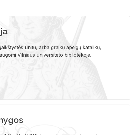
ja
aikštystės unitų, arba graikų apeigų katalikų,
gomi Vilniaus universiteto bibliotekoje.
nygos