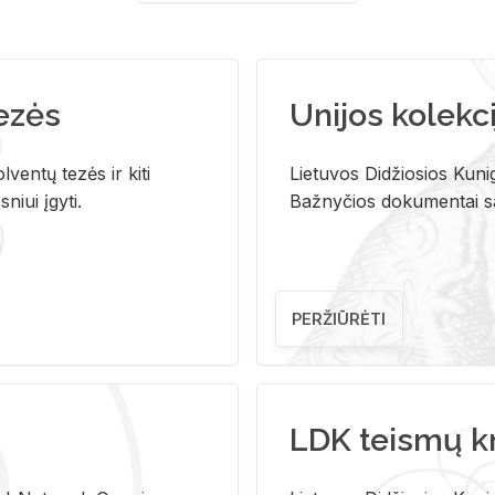
tezės
Unijos kolekci
ventų tezės ir kiti
Lietuvos Didžiosios Kunig
niui įgyti.
Bažnyčios dokumentai sau
PERŽIŪRĖTI
LDK teismų k