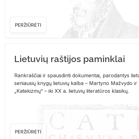
PERŽIŪRĖTI
Lietuvių raštijos paminklai
Rank­raš­čiai ir spaus­din­ti do­ku­men­tai, pa­ro­dan­tys lie­t
se­niau­sių kny­gų lie­tu­vių kal­ba – Mar­ty­no Ma­žvy­do ir
„Ka­te­kiz­mų“ – iki XX a. lie­tu­vių li­te­ra­tū­ros kla­si­kų.
PERŽIŪRĖTI