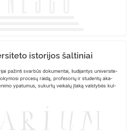
siteto istorijos šaltiniai
­ri­jai pa­žin­ti svar­būs do­ku­men­tai, liu­di­jan­tys uni­ver­si­te­
­ky­mo­si pro­ce­sų rai­dą, pro­fe­so­rių ir stu­den­tų aka­
e­ni­mo ypa­tu­mus, su­kur­tų vei­ka­lų įta­ką vals­ty­bės kul­