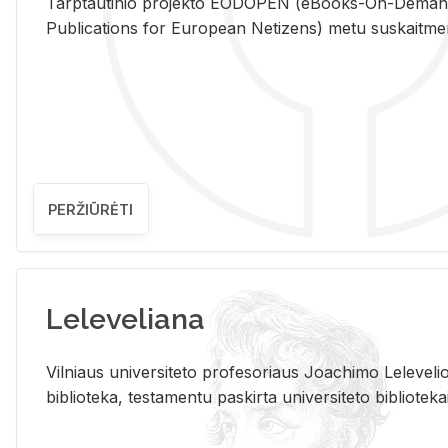
Tarp­tau­ti­nio pro­jek­to EO­DO­PEN (eBo­oks-On-De­m
Pub­li­ca­tions for Eu­ro­pe­an Ne­ti­zens) metu su­skait­me­nin­t
PERŽIŪRĖTI
Leleveliana
Vil­niaus uni­ver­si­te­to pro­fe­so­riaus Jo­a­chi­mo Le­le­ve
bi­b­lio­te­ka, te­sta­men­tu pa­skir­ta uni­ver­si­te­to bi­b­lio­te­ka