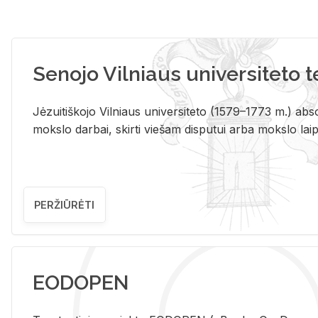
Senojo Vilniaus universiteto 
Jėzuitiškojo Vilniaus universiteto (1579–1773 m.) absol
mokslo darbai, skirti viešam disputui arba mokslo laips
PERŽIŪRĖTI
EODOPEN