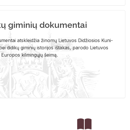
kų giminių dokumentai
u­men­tai at­sklei­džia ži­no­mų Lie­tu­vos Di­džio­sios Ku­ni­
ei di­di­kų gi­mi­nių is­to­ri­jos iš­ta­kas, pa­ro­do Lie­tu­vos
į Eu­ro­pos kil­min­gų­jų šei­mą.