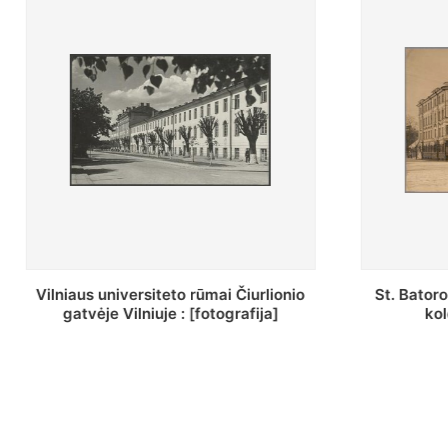
St. Batoro universiteto J. Pilsudskio
[Inventor
kolegija : [fotografija]
bazilijonų