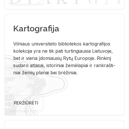
Kartografija
Vil­niaus uni­ver­si­te­to bi­b­lio­te­kos kar­to­gra­fi­jos
ko­lek­ci­ja yra ne tik pati tur­tin­giau­sia Lie­tu­vo­je,
bet ir vie­na įdo­miau­sių Rytų Eu­ro­po­je. Rin­ki­nį
su­da­ro at­la­sai, is­to­ri­niai že­mė­la­piai ir rank­raš­ti­
niai že­mių pla­nai bei brė­ži­niai.
PERŽIŪRĖTI