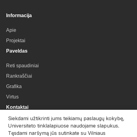
Informacija
Apie
Projektai
Paveldas
Reti spaudiniai
Rankraščiai
Grafika
Virtus
Kontaktai
Siekdami užtikrinti jums teikiamų paslaugų kokybę,
VU Biblioteka
Universiteto tinklalapiuose naudojame slapukus.
Universiteto g. 3, LT-01122, Vilnius
Tęsdami naršymą jūs sutinkate su Vilniaus