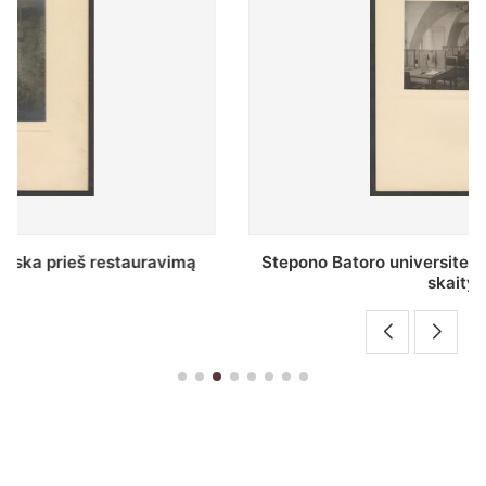
Stepono Batoro universiteto bibliotekos Profesorių
skaitykla