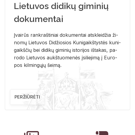
Lietuvos didikų giminių
dokumentai
Įvai­rūs rank­raš­ti­niai do­ku­men­tai at­sklei­džia ži­
no­mų Lie­tu­vos Di­džio­sios Ku­ni­gaikš­tys­tės ku­ni­
gaikš­čių bei di­di­kų gi­mi­nių is­to­ri­jos iš­ta­kas, pa­
ro­do Lie­tu­vos aukš­tuo­me­nės įsi­lie­ji­mą į Eu­ro­
pos kil­min­gų­jų šei­mą.
PERŽIŪRĖTI