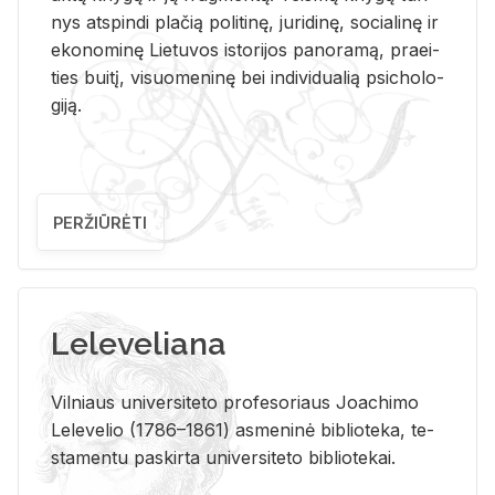
nys at­spin­di pla­čią po­li­ti­nę, ju­ri­di­nę, so­cia­li­nę ir
eko­no­mi­nę Lie­tu­vos is­to­ri­jos pa­no­ra­mą, pra­ei­
ties bui­tį, vi­suo­me­ni­nę bei in­di­vi­dua­lią psi­cho­lo­
gi­ją.
PERŽIŪRĖTI
Leleveliana
Vil­niaus uni­ver­si­te­to pro­fe­so­riaus Jo­a­chi­mo
Le­le­ve­lio (1786–1861) as­me­ni­nė bi­b­lio­te­ka, te­
sta­men­tu pa­skir­ta uni­ver­si­te­to bi­b­lio­te­kai.