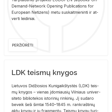
De­mand-Ne­twork Ope­ning Pub­li­ca­tions for
Eu­ro­pe­an Ne­ti­zens) metu su­skait­me­nin­ti ir at­
ver­ti lei­di­niai.
PERŽIŪRĖTI
LDK teismų knygos
Lie­tu­vos Di­džio­sios Ku­ni­gaikš­tys­tės (LDK) teis­
mų kny­gos – vie­nas įdo­miau­sių Vil­niaus uni­ver­
si­te­to bi­b­lio­te­kos is­to­ri­nių rin­ki­nių. Jį su­da­ro
be­veik šeši šim­tai 1540–1845 m. rank­raš­ti­nių
aktų kny­gų ir jų frag­men­tų. Teis­mų kny­gų tu­ri­