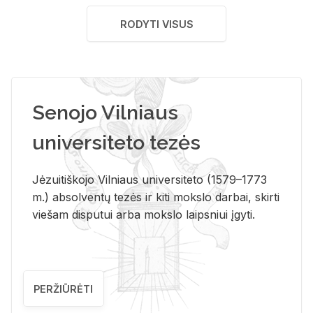
RODYTI VISUS
Senojo Vilniaus
universiteto tezės
Jėzuitiškojo Vilniaus universiteto (1579–1773
m.) absolventų tezės ir kiti mokslo darbai, skirti
viešam disputui arba mokslo laipsniui įgyti.
PERŽIŪRĖTI