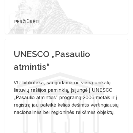
PERŽIŪRĖTI
UNESCO „Pasaulio
atmintis“
VU biblioteka, saugodama ne vieną unikalų
lietuvių raštijos paminklą, įsijungė į UNESCO
„Pasaulio atminties“ programą 2006 metais ir į
registrą jau pateikė kelias dešimtis vertingiausių
nacionalinės bei regioninės reikšmės objektų.