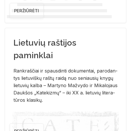
PERŽIŪRĖTI
Lietuvių raštijos
paminklai
Rank­raš­čiai ir spaus­din­ti do­ku­men­tai, pa­ro­dan­
tys lie­tu­viš­kų raš­tų rai­dą nuo se­niau­sių kny­gų
lie­tu­vių kal­ba – Mar­ty­no Ma­žvy­do ir Mi­ka­lo­jaus
Dauk­šos „Ka­te­kiz­mų“ – iki XX a. lie­tu­vių li­te­ra­
tū­ros kla­si­kų.