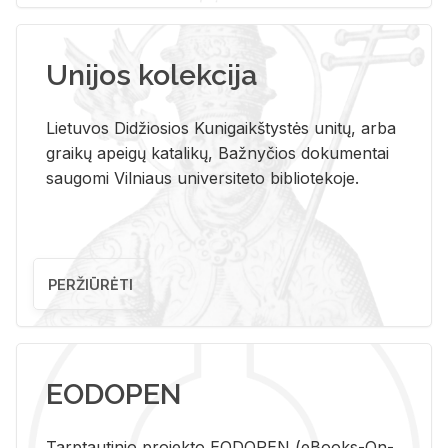
Unijos kolekcija
Lietuvos Didžiosios Kunigaikštystės unitų, arba
graikų apeigų katalikų, Bažnyčios dokumentai
saugomi Vilniaus universiteto bibliotekoje.
PERŽIŪRĖTI
EODOPEN
Tarp­tau­ti­nio pro­jek­to EO­DO­PEN (eBo­oks-On-