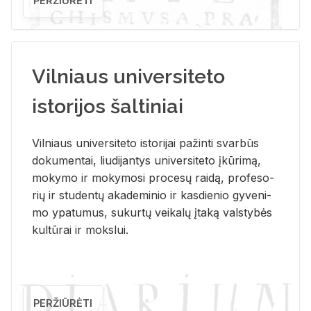
PERŽIŪRĖTI
Vilniaus universiteto
istorijos šaltiniai
Vil­niaus uni­ver­si­te­to is­to­ri­jai pa­žin­ti svar­būs
do­ku­men­tai, liu­di­jan­tys uni­ver­si­te­to įkū­ri­mą,
mo­ky­mo ir mo­ky­mo­si pro­ce­sų rai­dą, pro­fe­so­
rių ir stu­den­tų aka­de­mi­nio ir kas­die­nio gy­ve­ni­
mo ypa­tu­mus, su­kur­tų vei­ka­lų įta­ką vals­ty­bės
kul­tū­rai ir moks­lui.
PERŽIŪRĖTI