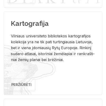
Kartografija
Vil­niaus uni­ver­si­te­to bi­b­lio­te­kos kar­to­gra­fi­jos
ko­lek­ci­ja yra ne tik pati tur­tin­giau­sia Lie­tu­vo­je,
bet ir vie­na įdo­miau­sių Rytų Eu­ro­po­je. Rin­ki­nį
su­da­ro at­la­sai, is­to­ri­niai že­mė­la­piai ir rank­raš­ti­
niai že­mių pla­nai bei brė­ži­niai.
PERŽIŪRĖTI