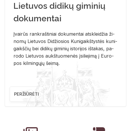
Lietuvos didikų giminių
dokumentai
Įvai­rūs rank­raš­ti­niai do­ku­men­tai at­sklei­džia ži­
no­mų Lie­tu­vos Di­džio­sios Ku­ni­gaikš­tys­tės ku­ni­
gaikš­čių bei di­di­kų gi­mi­nių is­to­ri­jos iš­ta­kas, pa­
ro­do Lie­tu­vos aukš­tuo­me­nės įsi­lie­ji­mą į Eu­ro­
pos kil­min­gų­jų šei­mą.
PERŽIŪRĖTI