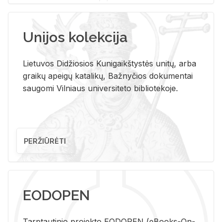
Unijos kolekcija
Lietuvos Didžiosios Kunigaikštystės unitų, arba
graikų apeigų katalikų, Bažnyčios dokumentai
saugomi Vilniaus universiteto bibliotekoje.
PERŽIŪRĖTI
EODOPEN
Tarp­tau­ti­nio pro­jek­to EO­DO­PEN (eBo­oks-On-