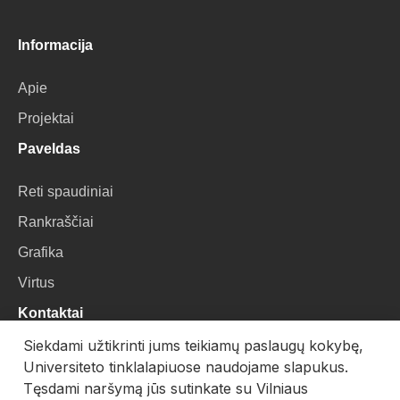
Informacija
Apie
Projektai
Paveldas
Reti spaudiniai
Rankraščiai
Grafika
Virtus
Kontaktai
Siekdami užtikrinti jums teikiamų paslaugų kokybę,
VU Biblioteka
Universiteto tinklalapiuose naudojame slapukus.
Universiteto g. 3, LT-01122, Vilnius
Tęsdami naršymą jūs sutinkate su Vilniaus