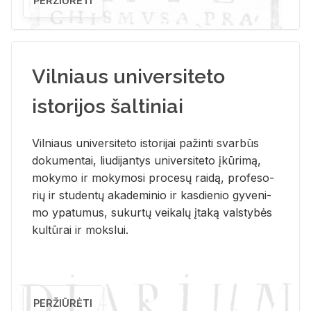
PERŽIŪRĖTI
Vilniaus universiteto
istorijos šaltiniai
Vil­niaus uni­ver­si­te­to is­to­ri­jai pa­žin­ti svar­būs
do­ku­men­tai, liu­di­jan­tys uni­ver­si­te­to įkū­ri­mą,
mo­ky­mo ir mo­ky­mo­si pro­ce­sų rai­dą, pro­fe­so­
rių ir stu­den­tų aka­de­mi­nio ir kas­die­nio gy­ve­ni­
mo ypa­tu­mus, su­kur­tų vei­ka­lų įta­ką vals­ty­bės
kul­tū­rai ir moks­lui.
PERŽIŪRĖTI