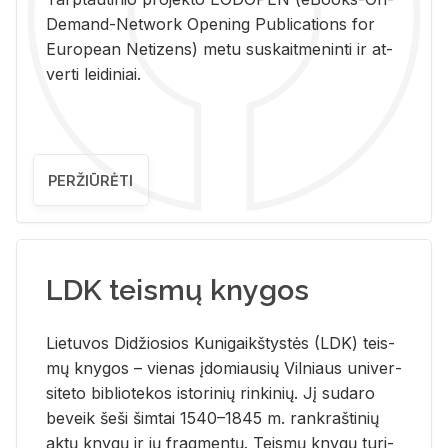
De­mand-Ne­twork Ope­ning Pub­li­ca­tions for
Eu­ro­pe­an Ne­ti­zens) metu su­skait­me­nin­ti ir at­
ver­ti lei­di­niai.
PERŽIŪRĖTI
LDK teismų knygos
Lie­tu­vos Di­džio­sios Ku­ni­gaikš­tys­tės (LDK) teis­
mų kny­gos – vie­nas įdo­miau­sių Vil­niaus uni­ver­
si­te­to bi­b­lio­te­kos is­to­ri­nių rin­ki­nių. Jį su­da­ro
be­veik šeši šim­tai 1540–1845 m. rank­raš­ti­nių
aktų kny­gų ir jų frag­men­tų. Teis­mų kny­gų tu­ri­