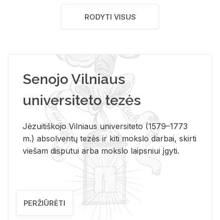
RODYTI VISUS
Senojo Vilniaus
universiteto tezės
Jėzuitiškojo Vilniaus universiteto (1579–1773
m.) absolventų tezės ir kiti mokslo darbai, skirti
viešam disputui arba mokslo laipsniui įgyti.
PERŽIŪRĖTI