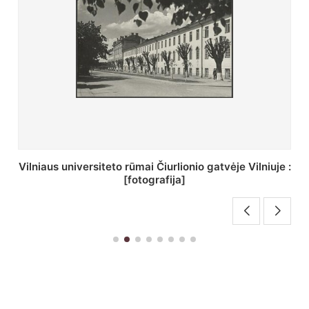
:
St. Batoro universiteto J. Pilsudskio kolegija :
[fotografija]