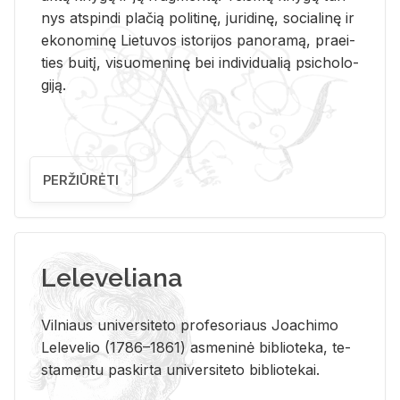
nys at­spin­di pla­čią po­li­ti­nę, ju­ri­di­nę, so­cia­li­nę ir
eko­no­mi­nę Lie­tu­vos is­to­ri­jos pa­no­ra­mą, pra­ei­
ties bui­tį, vi­suo­me­ni­nę bei in­di­vi­dua­lią psi­cho­lo­
gi­ją.
PERŽIŪRĖTI
Leleveliana
Vil­niaus uni­ver­si­te­to pro­fe­so­riaus Jo­a­chi­mo
Le­le­ve­lio (1786–1861) as­me­ni­nė bi­b­lio­te­ka, te­
sta­men­tu pa­skir­ta uni­ver­si­te­to bi­b­lio­te­kai.