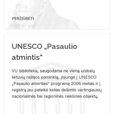
PERŽIŪRĖTI
UNESCO „Pasaulio
atmintis“
VU biblioteka, saugodama ne vieną unikalų
lietuvių raštijos paminklą, įsijungė į UNESCO
„Pasaulio atminties“ programą 2006 metais ir į
registrą jau pateikė kelias dešimtis vertingiausių
nacionalinės bei regioninės reikšmės objektų.