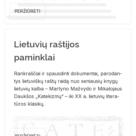
PERŽIŪRĖTI
Lietuvių raštijos
paminklai
Rank­raš­čiai ir spaus­din­ti do­ku­men­tai, pa­ro­dan­
tys lie­tu­viš­kų raš­tų rai­dą nuo se­niau­sių kny­gų
lie­tu­vių kal­ba – Mar­ty­no Ma­žvy­do ir Mi­ka­lo­jaus
Dauk­šos „Ka­te­kiz­mų“ – iki XX a. lie­tu­vių li­te­ra­
tū­ros kla­si­kų.