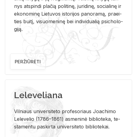
nys at­spin­di pla­čią po­li­ti­nę, ju­ri­di­nę, so­cia­li­nę ir
eko­no­mi­nę Lie­tu­vos is­to­ri­jos pa­no­ra­mą, pra­ei­
ties bui­tį, vi­suo­me­ni­nę bei in­di­vi­dua­lią psi­cho­lo­
gi­ją.
PERŽIŪRĖTI
Leleveliana
Vil­niaus uni­ver­si­te­to pro­fe­so­riaus Jo­a­chi­mo
Le­le­ve­lio (1786–1861) as­me­ni­nė bi­b­lio­te­ka, te­
sta­men­tu pa­skir­ta uni­ver­si­te­to bi­b­lio­te­kai.