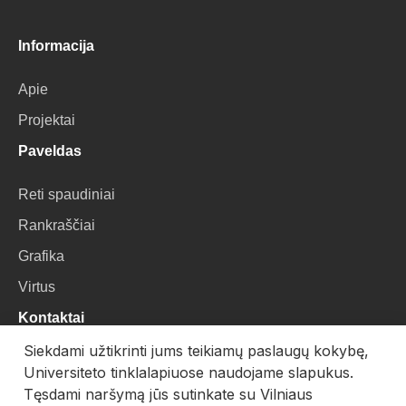
Informacija
Apie
Projektai
Paveldas
Reti spaudiniai
Rankraščiai
Grafika
Virtus
Kontaktai
Siekdami užtikrinti jums teikiamų paslaugų kokybę,
VU Biblioteka
Universiteto tinklalapiuose naudojame slapukus.
Universiteto g. 3, LT-01122, Vilnius
Tęsdami naršymą jūs sutinkate su Vilniaus