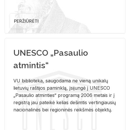
PERŽIŪRĖTI
UNESCO „Pasaulio
atmintis“
VU biblioteka, saugodama ne vieną unikalų
lietuvių raštijos paminklą, įsijungė į UNESCO
„Pasaulio atminties“ programą 2006 metais ir į
registrą jau pateikė kelias dešimtis vertingiausių
nacionalinės bei regioninės reikšmės objektų.