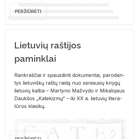
PERŽIŪRĖTI
Lietuvių raštijos
paminklai
Rank­raš­čiai ir spaus­din­ti do­ku­men­tai, pa­ro­dan­
tys lie­tu­viš­kų raš­tų rai­dą nuo se­niau­sių kny­gų
lie­tu­vių kal­ba – Mar­ty­no Ma­žvy­do ir Mi­ka­lo­jaus
Dauk­šos „Ka­te­kiz­mų“ – iki XX a. lie­tu­vių li­te­ra­
tū­ros kla­si­kų.