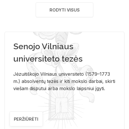
RODYTI VISUS
Senojo Vilniaus
universiteto tezės
Jėzuitiškojo Vilniaus universiteto (1579–1773
m.) absolventų tezės ir kiti mokslo darbai, skirti
viešam disputui arba mokslo laipsniui įgyti.
PERŽIŪRĖTI