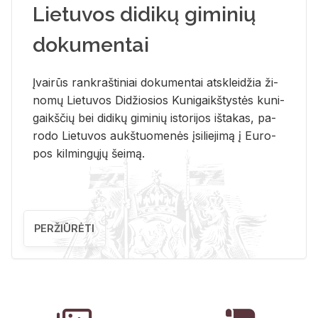
Lietuvos didikų giminių
dokumentai
Įvai­rūs rank­raš­ti­niai do­ku­men­tai at­sklei­džia ži­
no­mų Lie­tu­vos Di­džio­sios Ku­ni­gaikš­tys­tės ku­ni­
gaikš­čių bei di­di­kų gi­mi­nių is­to­ri­jos iš­ta­kas, pa­
ro­do Lie­tu­vos aukš­tuo­me­nės įsi­lie­ji­mą į Eu­ro­
pos kil­min­gų­jų šei­mą.
PERŽIŪRĖTI