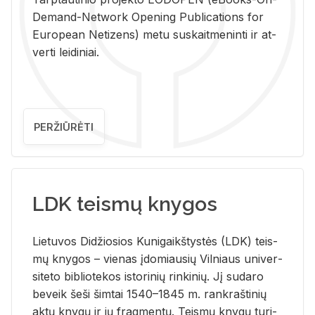
De­mand-Ne­twork Ope­ning Pub­li­ca­tions for
Eu­ro­pe­an Ne­ti­zens) metu su­skait­me­nin­ti ir at­
ver­ti lei­di­niai.
PERŽIŪRĖTI
LDK teismų knygos
Lie­tu­vos Di­džio­sios Ku­ni­gaikš­tys­tės (LDK) teis­
mų kny­gos – vie­nas įdo­miau­sių Vil­niaus uni­ver­
si­te­to bi­b­lio­te­kos is­to­ri­nių rin­ki­nių. Jį su­da­ro
be­veik šeši šim­tai 1540–1845 m. rank­raš­ti­nių
aktų kny­gų ir jų frag­men­tų. Teis­mų kny­gų tu­ri­