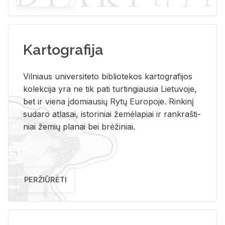
Kartografija
Vil­niaus uni­ver­si­te­to bi­b­lio­te­kos kar­to­gra­fi­jos
ko­lek­ci­ja yra ne tik pati tur­tin­giau­sia Lie­tu­vo­je,
bet ir vie­na įdo­miau­sių Rytų Eu­ro­po­je. Rin­ki­nį
su­da­ro at­la­sai, is­to­ri­niai že­mė­la­piai ir rank­raš­ti­
niai že­mių pla­nai bei brė­ži­niai.
PERŽIŪRĖTI