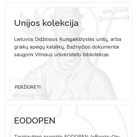
Unijos kolekcija
Lietuvos Didžiosios Kunigaikštystės unitų, arba
graikų apeigų katalikų, Bažnyčios dokumentai
saugomi Vilniaus universiteto bibliotekoje.
PERŽIŪRĖTI
EODOPEN
Tarp­tau­ti­nio pro­jek­to EO­DO­PEN (eBo­oks-On-