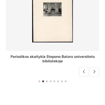
teto
Stepono Batoro universiteto bibliotekos antrojo
aukšto fojė