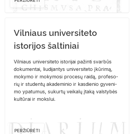
PERŽIŪRĖTI
Vilniaus universiteto
istorijos šaltiniai
Vil­niaus uni­ver­si­te­to is­to­ri­jai pa­žin­ti svar­būs
do­ku­men­tai, liu­di­jan­tys uni­ver­si­te­to įkū­ri­mą,
mo­ky­mo ir mo­ky­mo­si pro­ce­sų rai­dą, pro­fe­so­
rių ir stu­den­tų aka­de­mi­nio ir kas­die­nio gy­ve­ni­
mo ypa­tu­mus, su­kur­tų vei­ka­lų įta­ką vals­ty­bės
kul­tū­rai ir moks­lui.
PERŽIŪRĖTI