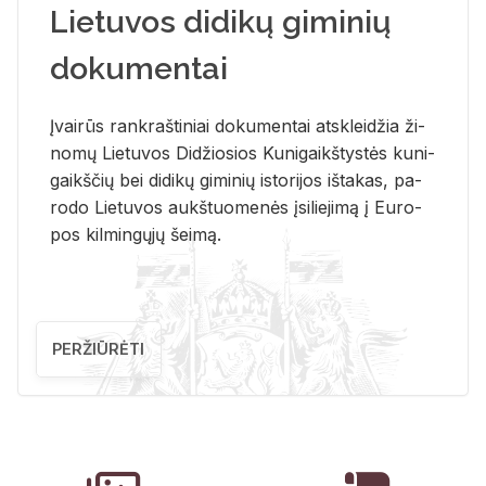
Lietuvos didikų giminių
dokumentai
Įvai­rūs rank­raš­ti­niai do­ku­men­tai at­sklei­džia ži­
no­mų Lie­tu­vos Di­džio­sios Ku­ni­gaikš­tys­tės ku­ni­
gaikš­čių bei di­di­kų gi­mi­nių is­to­ri­jos iš­ta­kas, pa­
ro­do Lie­tu­vos aukš­tuo­me­nės įsi­lie­ji­mą į Eu­ro­
pos kil­min­gų­jų šei­mą.
PERŽIŪRĖTI