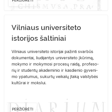
PERŽIŪRĖTI
Vilniaus universiteto
istorijos šaltiniai
Vil­niaus uni­ver­si­te­to is­to­ri­jai pa­žin­ti svar­būs
do­ku­men­tai, liu­di­jan­tys uni­ver­si­te­to įkū­ri­mą,
mo­ky­mo ir mo­ky­mo­si pro­ce­sų rai­dą, pro­fe­so­
rių ir stu­den­tų aka­de­mi­nio ir kas­die­nio gy­ve­ni­
mo ypa­tu­mus, su­kur­tų vei­ka­lų įta­ką vals­ty­bės
kul­tū­rai ir moks­lui.
PERŽIŪRĖTI