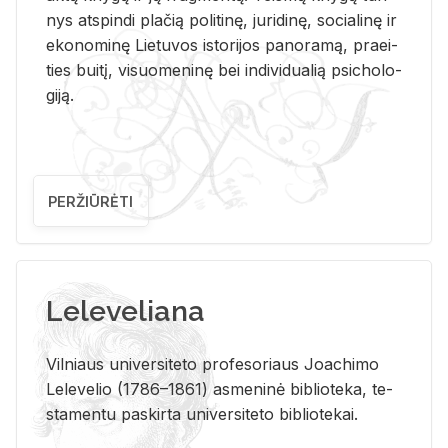
nys at­spin­di pla­čią po­li­ti­nę, ju­ri­di­nę, so­cia­li­nę ir
eko­no­mi­nę Lie­tu­vos is­to­ri­jos pa­no­ra­mą, pra­ei­
ties bui­tį, vi­suo­me­ni­nę bei in­di­vi­dua­lią psi­cho­lo­
gi­ją.
PERŽIŪRĖTI
Leleveliana
Vil­niaus uni­ver­si­te­to pro­fe­so­riaus Jo­a­chi­mo
Le­le­ve­lio (1786–1861) as­me­ni­nė bi­b­lio­te­ka, te­
sta­men­tu pa­skir­ta uni­ver­si­te­to bi­b­lio­te­kai.