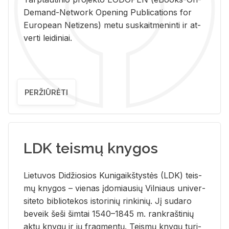
De­mand-Ne­twork Ope­ning Pub­li­ca­tions for
Eu­ro­pe­an Ne­ti­zens) metu su­skait­me­nin­ti ir at­
ver­ti lei­di­niai.
PERŽIŪRĖTI
LDK teismų knygos
Lie­tu­vos Di­džio­sios Ku­ni­gaikš­tys­tės (LDK) teis­
mų kny­gos – vie­nas įdo­miau­sių Vil­niaus uni­ver­
si­te­to bi­b­lio­te­kos is­to­ri­nių rin­ki­nių. Jį su­da­ro
be­veik šeši šim­tai 1540–1845 m. rank­raš­ti­nių
aktų kny­gų ir jų frag­men­tų. Teis­mų kny­gų tu­ri­