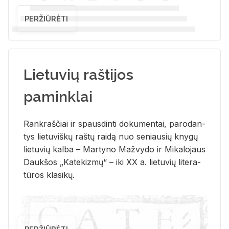
PERŽIŪRĖTI
Lietuvių raštijos
paminklai
Rank­raš­čiai ir spaus­din­ti do­ku­men­tai, pa­ro­dan­
tys lie­tu­viš­kų raš­tų rai­dą nuo se­niau­sių kny­gų
lie­tu­vių kal­ba – Mar­ty­no Ma­žvy­do ir Mi­ka­lo­jaus
Dauk­šos „Ka­te­kiz­mų“ – iki XX a. lie­tu­vių li­te­ra­
tū­ros kla­si­kų.