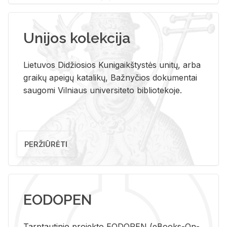
Unijos kolekcija
Lietuvos Didžiosios Kunigaikštystės unitų, arba
graikų apeigų katalikų, Bažnyčios dokumentai
saugomi Vilniaus universiteto bibliotekoje.
PERŽIŪRĖTI
EODOPEN
Tarp­tau­ti­nio pro­jek­to EO­DO­PEN (eBo­oks-On-