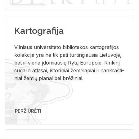
Kartografija
Vil­niaus uni­ver­si­te­to bi­b­lio­te­kos kar­to­gra­fi­jos
ko­lek­ci­ja yra ne tik pati tur­tin­giau­sia Lie­tu­vo­je,
bet ir vie­na įdo­miau­sių Rytų Eu­ro­po­je. Rin­ki­nį
su­da­ro at­la­sai, is­to­ri­niai že­mė­la­piai ir rank­raš­ti­
niai že­mių pla­nai bei brė­ži­niai.
PERŽIŪRĖTI