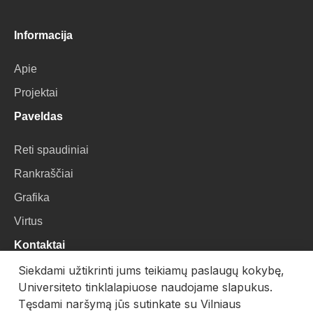
Informacija
Apie
Projektai
Paveldas
Reti spaudiniai
Rankraščiai
Grafika
Virtus
Kontaktai
Siekdami užtikrinti jums teikiamų paslaugų kokybę,
VU Biblioteka
Universiteto tinklalapiuose naudojame slapukus.
Universiteto g. 3, LT-01122, Vilnius
Tęsdami naršymą jūs sutinkate su Vilniaus