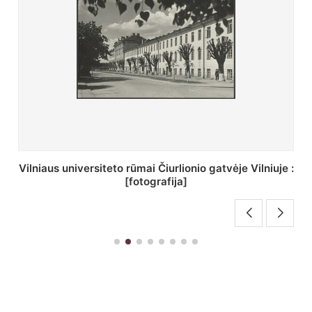
St. Batoro universiteto J. Pilsudskio kolegija :
[fotografija]