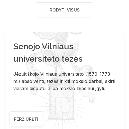
RODYTI VISUS
Senojo Vilniaus
universiteto tezės
Jėzuitiškojo Vilniaus universiteto (1579–1773
m.) absolventų tezės ir kiti mokslo darbai, skirti
viešam disputui arba mokslo laipsniui įgyti.
PERŽIŪRĖTI