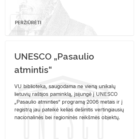
PERŽIŪRĖTI
UNESCO „Pasaulio
atmintis“
VU biblioteka, saugodama ne vieną unikalų
lietuvių raštijos paminklą, įsijungė į UNESCO
„Pasaulio atminties“ programą 2006 metais ir į
registrą jau pateikė kelias dešimtis vertingiausių
nacionalinės bei regioninės reikšmės objektų.