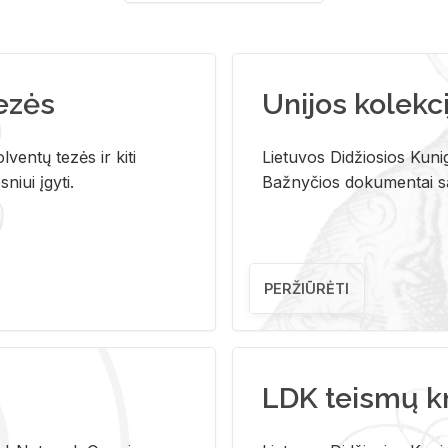
tezės
Unijos kolekci
ventų tezės ir kiti
Lietuvos Didžiosios Kunig
niui įgyti.
Bažnyčios dokumentai sau
PERŽIŪRĖTI
LDK teismų k