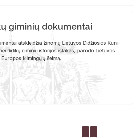
kų giminių dokumentai
u­men­tai at­sklei­džia ži­no­mų Lie­tu­vos Di­džio­sios Ku­ni­
ei di­di­kų gi­mi­nių is­to­ri­jos iš­ta­kas, pa­ro­do Lie­tu­vos
į Eu­ro­pos kil­min­gų­jų šei­mą.