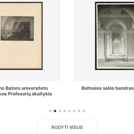
s salės bendras vaizdas
Stepono Batoro universitet
skaitykla
RODYTI VISUS