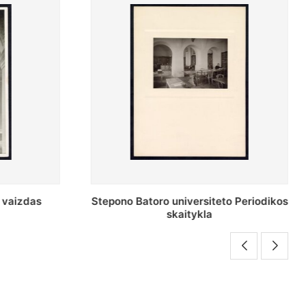
o Periodikos
Periodikos skaitykla Stepono Batoro
universiteto bibliotekoje