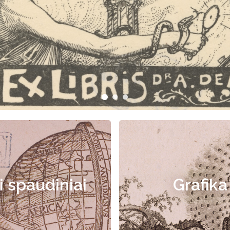
i spaudiniai
Grafika