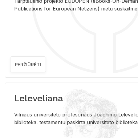
Tarp­tau­ti­nio pro­jek­to EO­DO­PEN (eBo­oks-On-De­m
Pub­li­ca­tions for Eu­ro­pe­an Ne­ti­zens) metu su­skait­me­nin­t
PERŽIŪRĖTI
Leleveliana
Vil­niaus uni­ver­si­te­to pro­fe­so­riaus Jo­a­chi­mo Le­le­ve
bi­b­lio­te­ka, te­sta­men­tu pa­skir­ta uni­ver­si­te­to bi­b­lio­te­ka