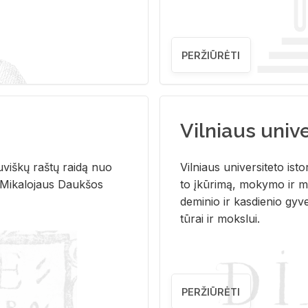
PERŽIŪRĖTI
Vilniaus univer
u­viš­kų raš­tų rai­dą nuo
Vil­niaus uni­ver­si­te­to is­to
 Mi­ka­lo­jaus Dauk­šos
to įkū­ri­mą, mo­ky­mo ir mo
de­mi­nio ir kas­die­nio gy­v
tū­rai ir moks­lui.
PERŽIŪRĖTI