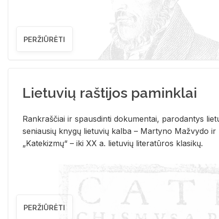
PERŽIŪRĖTI
Lietuvių raštijos paminklai
Rank­raš­čiai ir spaus­din­ti do­ku­men­tai, pa­ro­dan­tys lie­t
se­niau­sių kny­gų lie­tu­vių kal­ba – Mar­ty­no Ma­žvy­do ir
„Ka­te­kiz­mų“ – iki XX a. lie­tu­vių li­te­ra­tū­ros kla­si­kų.
PERŽIŪRĖTI