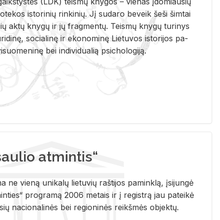
i­gaikš­tys­tės (LDK) teis­mų kny­gos – vie­nas įdo­miau­sių
lio­te­kos is­to­ri­nių rin­ki­nių. Jį su­da­ro be­veik šeši šim­tai
ų aktų kny­gų ir jų frag­men­tų. Teis­mų kny­gų tu­ri­nys
u­ri­di­nę, so­cia­li­nę ir eko­no­mi­nę Lie­tu­vos is­to­ri­jos pa­
­suo­me­ni­nę bei in­di­vi­dua­lią psi­cho­lo­gi­ją.
ulio atmintis“
ne vieną unikalų lietuvių raštijos paminklą, įsijungė
ties“ programą 2006 metais ir į registrą jau pateikė
usių nacionalinės bei regioninės reikšmės objektų.