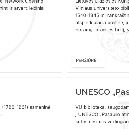
and-Ne­twork Ope­ning
Lie­tu­vos Di­džio­sios Ku­n
i ir at­ver­ti lei­di­niai.
Vil­niaus uni­ver­si­te­to bi­b­
1540–1845 m. rank­raš­ti­ni
at­spin­di pla­čią po­li­ti­nę, j
no­ra­mą, pra­ei­ties bui­tį, vi
PERŽIŪRĖTI
UNESCO „Pasa
­lio (1786–1861) as­me­ni­nė
VU biblioteka, saugodama 
i.
į UNESCO „Pasaulio atmin
kelias dešimtis vertingia