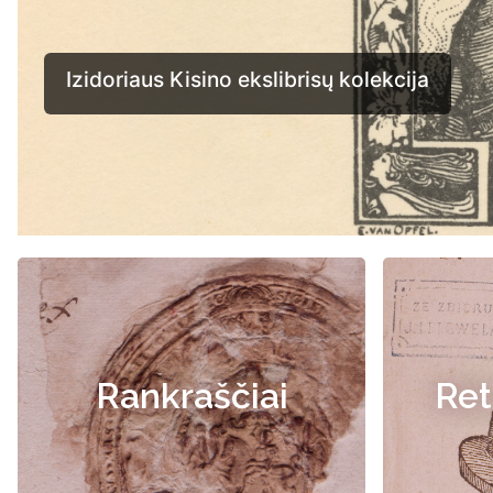
Rankraščiai
Ret