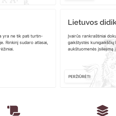
Lietuvos didi
i­ja yra ne tik pati tur­tin­
Įvai­rūs rank­raš­ti­niai do­k
. Rin­ki­nį su­da­ro at­la­sai,
gaikš­tys­tės ku­ni­gaikš­čių b
ė­ži­niai.
aukš­tuo­me­nės įsi­lie­ji­mą 
PERŽIŪRĖTI