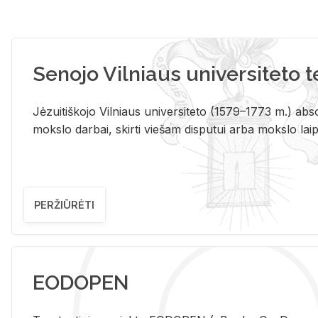
Senojo Vilniaus universiteto 
Jėzuitiškojo Vilniaus universiteto (1579–1773 m.) absol
mokslo darbai, skirti viešam disputui arba mokslo laips
PERŽIŪRĖTI
EODOPEN