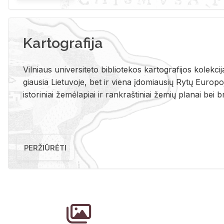
Kartografija
Vil­niaus uni­ver­si­te­to bi­b­lio­te­kos kar­to­gra­fi­jos ko­lek­c
giau­sia Lie­tu­vo­je, bet ir vie­na įdo­miau­sių Rytų Eu­ro­po­je
is­to­ri­niai že­mė­la­piai ir rank­raš­ti­niai že­mių pla­nai bei br
PERŽIŪRĖTI