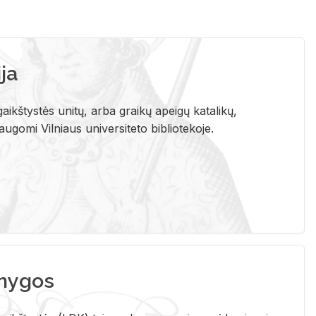
ja
aikštystės unitų, arba graikų apeigų katalikų,
gomi Vilniaus universiteto bibliotekoje.
nygos