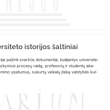
siteto istorijos šaltiniai
­ri­jai pa­žin­ti svar­būs do­ku­men­tai, liu­di­jan­tys uni­ver­si­te­
­ky­mo­si pro­ce­sų rai­dą, pro­fe­so­rių ir stu­den­tų aka­
e­ni­mo ypa­tu­mus, su­kur­tų vei­ka­lų įta­ką vals­ty­bės kul­