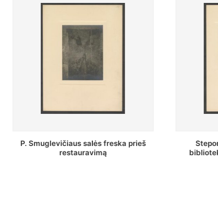
Stepono Batoro universiteto
Baltosio
bibliotekos Profesorių skaitykla