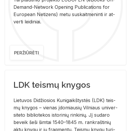
De­mand-Ne­twork Ope­ning Pub­li­ca­tions for
Eu­ro­pe­an Ne­ti­zens) metu su­skait­me­nin­ti ir at­
ver­ti lei­di­niai.
PERŽIŪRĖTI
LDK teismų knygos
Lie­tu­vos Di­džio­sios Ku­ni­gaikš­tys­tės (LDK) teis­
mų kny­gos – vie­nas įdo­miau­sių Vil­niaus uni­ver­
si­te­to bi­b­lio­te­kos is­to­ri­nių rin­ki­nių. Jį su­da­ro
be­veik šeši šim­tai 1540–1845 m. rank­raš­ti­nių
aktų kny­gų ir jų frag­men­tų. Teis­mų kny­gų tu­ri­