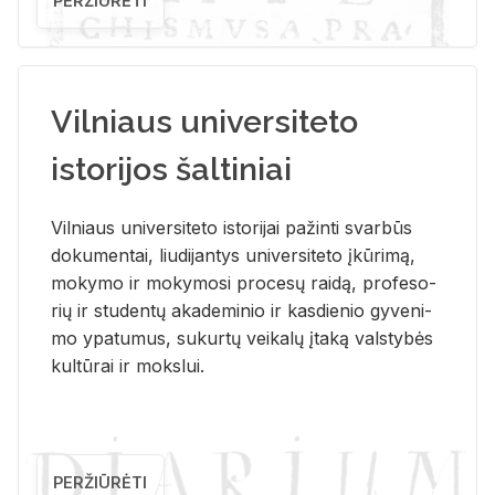
PERŽIŪRĖTI
Vilniaus universiteto
istorijos šaltiniai
Vil­niaus uni­ver­si­te­to is­to­ri­jai pa­žin­ti svar­būs
do­ku­men­tai, liu­di­jan­tys uni­ver­si­te­to įkū­ri­mą,
mo­ky­mo ir mo­ky­mo­si pro­ce­sų rai­dą, pro­fe­so­
rių ir stu­den­tų aka­de­mi­nio ir kas­die­nio gy­ve­ni­
mo ypa­tu­mus, su­kur­tų vei­ka­lų įta­ką vals­ty­bės
kul­tū­rai ir moks­lui.
PERŽIŪRĖTI