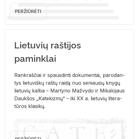
PERŽIŪRĖTI
Lietuvių raštijos
paminklai
Rank­raš­čiai ir spaus­din­ti do­ku­men­tai, pa­ro­dan­
tys lie­tu­viš­kų raš­tų rai­dą nuo se­niau­sių kny­gų
lie­tu­vių kal­ba – Mar­ty­no Ma­žvy­do ir Mi­ka­lo­jaus
Dauk­šos „Ka­te­kiz­mų“ – iki XX a. lie­tu­vių li­te­ra­
tū­ros kla­si­kų.