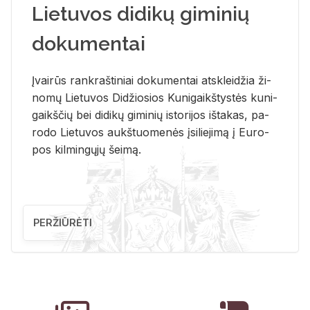
Lietuvos didikų giminių
dokumentai
Įvai­rūs rank­raš­ti­niai do­ku­men­tai at­sklei­džia ži­
no­mų Lie­tu­vos Di­džio­sios Ku­ni­gaikš­tys­tės ku­ni­
gaikš­čių bei di­di­kų gi­mi­nių is­to­ri­jos iš­ta­kas, pa­
ro­do Lie­tu­vos aukš­tuo­me­nės įsi­lie­ji­mą į Eu­ro­
pos kil­min­gų­jų šei­mą.
PERŽIŪRĖTI