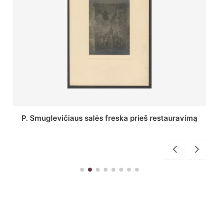
Stepono Batoro universiteto bibliotekos Profesorių
skaitykla