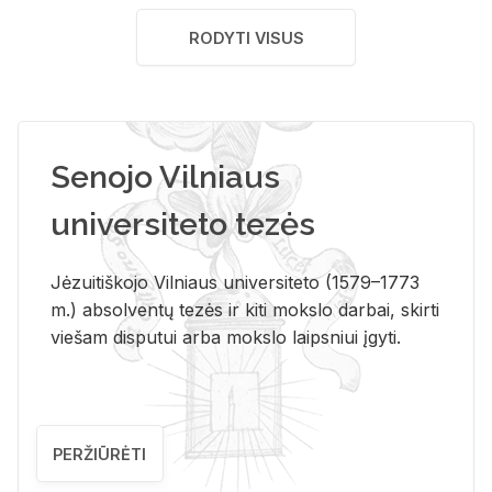
RODYTI VISUS
Senojo Vilniaus
universiteto tezės
Jėzuitiškojo Vilniaus universiteto (1579–1773
m.) absolventų tezės ir kiti mokslo darbai, skirti
viešam disputui arba mokslo laipsniui įgyti.
PERŽIŪRĖTI