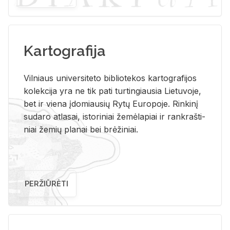
Kartografija
Vil­niaus uni­ver­si­te­to bi­b­lio­te­kos kar­to­gra­fi­jos
ko­lek­ci­ja yra ne tik pati tur­tin­giau­sia Lie­tu­vo­je,
bet ir vie­na įdo­miau­sių Rytų Eu­ro­po­je. Rin­ki­nį
su­da­ro at­la­sai, is­to­ri­niai že­mė­la­piai ir rank­raš­ti­
niai že­mių pla­nai bei brė­ži­niai.
PERŽIŪRĖTI