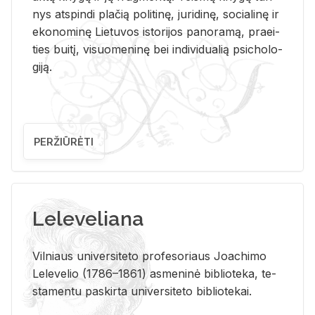
nys at­spin­di pla­čią po­li­ti­nę, ju­ri­di­nę, so­cia­li­nę ir
eko­no­mi­nę Lie­tu­vos is­to­ri­jos pa­no­ra­mą, pra­ei­
ties bui­tį, vi­suo­me­ni­nę bei in­di­vi­dua­lią psi­cho­lo­
gi­ją.
PERŽIŪRĖTI
Leleveliana
Vil­niaus uni­ver­si­te­to pro­fe­so­riaus Jo­a­chi­mo
Le­le­ve­lio (1786–1861) as­me­ni­nė bi­b­lio­te­ka, te­
sta­men­tu pa­skir­ta uni­ver­si­te­to bi­b­lio­te­kai.