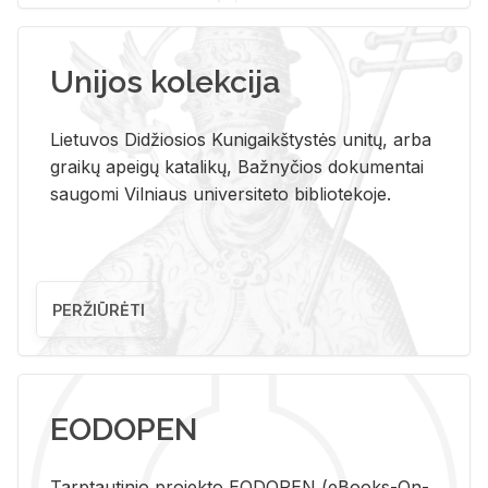
Unijos kolekcija
Lietuvos Didžiosios Kunigaikštystės unitų, arba
graikų apeigų katalikų, Bažnyčios dokumentai
saugomi Vilniaus universiteto bibliotekoje.
PERŽIŪRĖTI
EODOPEN
Tarp­tau­ti­nio pro­jek­to EO­DO­PEN (eBo­oks-On-