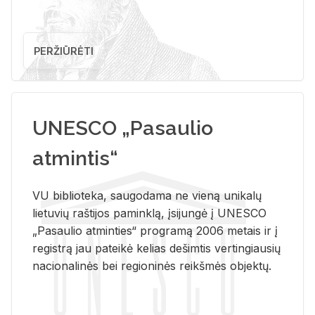
PERŽIŪRĖTI
UNESCO „Pasaulio
atmintis“
VU biblioteka, saugodama ne vieną unikalų
lietuvių raštijos paminklą, įsijungė į UNESCO
„Pasaulio atminties“ programą 2006 metais ir į
registrą jau pateikė kelias dešimtis vertingiausių
nacionalinės bei regioninės reikšmės objektų.