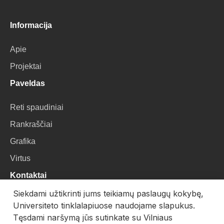
Informacija
Apie
Projektai
Paveldas
Reti spaudiniai
Rankraščiai
Grafika
Virtus
Kontaktai
Siekdami užtikrinti jums teikiamų paslaugų kokybę,
VU Biblioteka
Universiteto tinklalapiuose naudojame slapukus.
Universiteto g. 3, LT-01122, Vilnius
Tęsdami naršymą jūs sutinkate su Vilniaus