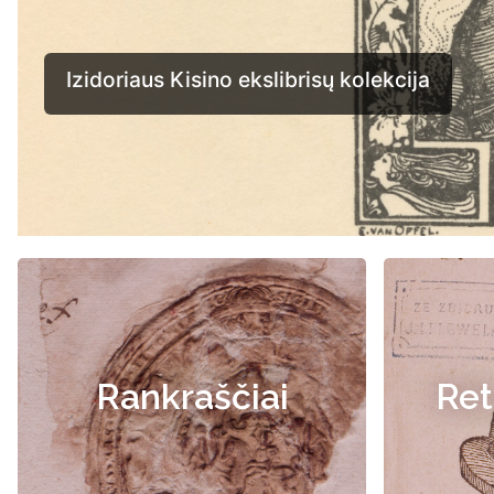
Rankraščiai
Ret