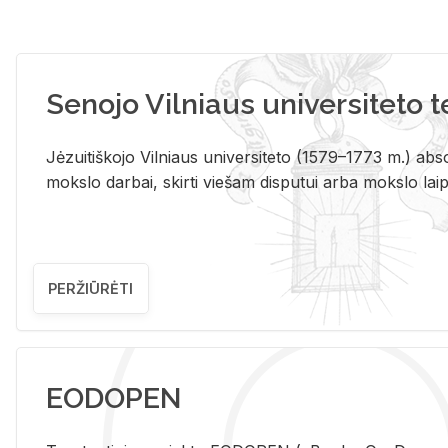
Senojo Vilniaus universiteto 
Jėzuitiškojo Vilniaus universiteto (1579–1773 m.) absol
mokslo darbai, skirti viešam disputui arba mokslo laips
PERŽIŪRĖTI
EODOPEN