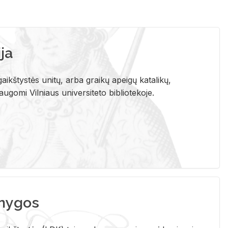
ja
aikštystės unitų, arba graikų apeigų katalikų,
gomi Vilniaus universiteto bibliotekoje.
nygos