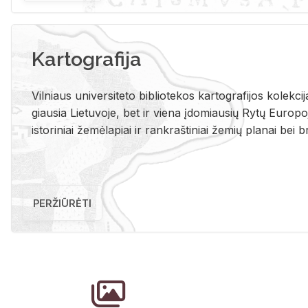
Kartografija
Vil­niaus uni­ver­si­te­to bi­b­lio­te­kos kar­to­gra­fi­jos ko­lek­c
giau­sia Lie­tu­vo­je, bet ir vie­na įdo­miau­sių Rytų Eu­ro­po­je
is­to­ri­niai že­mė­la­piai ir rank­raš­ti­niai že­mių pla­nai bei br
PERŽIŪRĖTI