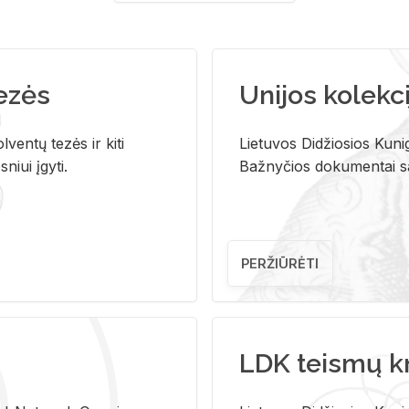
tezės
Unijos kolekci
ventų tezės ir kiti
Lietuvos Didžiosios Kunig
niui įgyti.
Bažnyčios dokumentai sau
PERŽIŪRĖTI
LDK teismų k