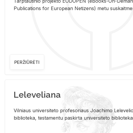
Tarp­tau­ti­nio pro­jek­to EO­DO­PEN (eBo­oks-On-De­m
Pub­li­ca­tions for Eu­ro­pe­an Ne­ti­zens) metu su­skait­me­nin­t
PERŽIŪRĖTI
Leleveliana
Vil­niaus uni­ver­si­te­to pro­fe­so­riaus Jo­a­chi­mo Le­le­ve
bi­b­lio­te­ka, te­sta­men­tu pa­skir­ta uni­ver­si­te­to bi­b­lio­te­ka