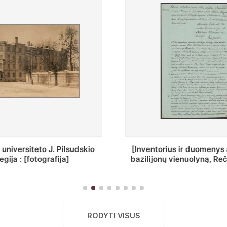
ius ir duomenys apie Selcų
„Wiadomośc Połockiey 
 vienuolyną, Rečycos pav.]
Dyecezyi..."
RODYTI VISUS