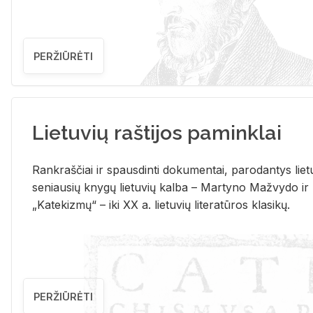
PERŽIŪRĖTI
Lietuvių raštijos paminklai
Rank­raš­čiai ir spaus­din­ti do­ku­men­tai, pa­ro­dan­tys lie­t
se­niau­sių kny­gų lie­tu­vių kal­ba – Mar­ty­no Ma­žvy­do ir
„Ka­te­kiz­mų“ – iki XX a. lie­tu­vių li­te­ra­tū­ros kla­si­kų.
PERŽIŪRĖTI