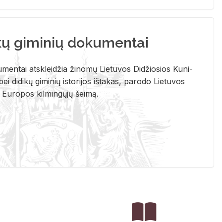
kų giminių dokumentai
u­men­tai at­sklei­džia ži­no­mų Lie­tu­vos Di­džio­sios Ku­ni­
ei di­di­kų gi­mi­nių is­to­ri­jos iš­ta­kas, pa­ro­do Lie­tu­vos
į Eu­ro­pos kil­min­gų­jų šei­mą.