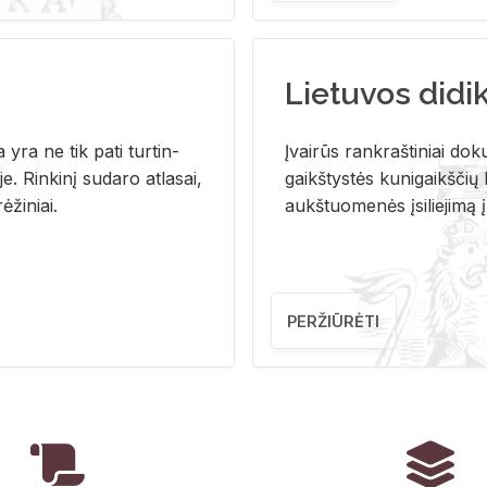
Lietuvos didi
i­ja yra ne tik pati tur­tin­
Įvai­rūs rank­raš­ti­niai do­k
. Rin­ki­nį su­da­ro at­la­sai,
gaikš­tys­tės ku­ni­gaikš­čių b
ė­ži­niai.
aukš­tuo­me­nės įsi­lie­ji­mą 
PERŽIŪRĖTI