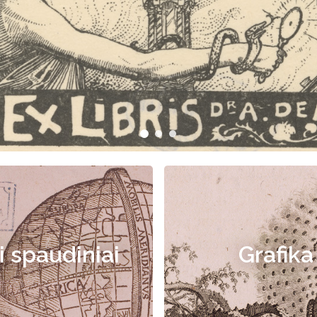
i spaudiniai
Grafika