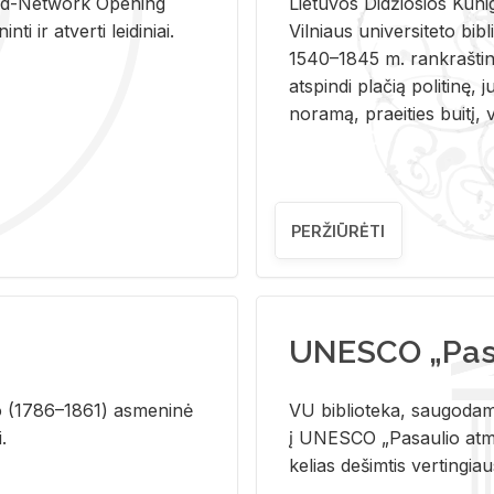
and-Ne­twork Ope­ning
Lie­tu­vos Di­džio­sios Ku­n
i ir at­ver­ti lei­di­niai.
Vil­niaus uni­ver­si­te­to bi­b­
1540–1845 m. rank­raš­ti­ni
at­spin­di pla­čią po­li­ti­nę, j
no­ra­mą, pra­ei­ties bui­tį, vi
PERŽIŪRĖTI
UNESCO „Pasa
­lio (1786–1861) as­me­ni­nė
VU biblioteka, saugodama 
i.
į UNESCO „Pasaulio atmin
kelias dešimtis vertingia