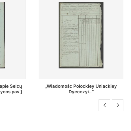
Uniackiey
Regestr Parochow Dekanatu
Brzeskiego