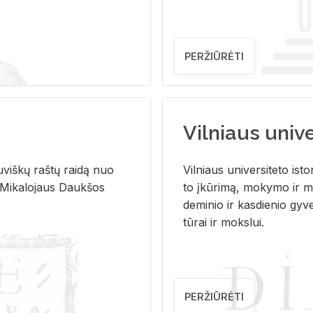
PERŽIŪRĖTI
Vilniaus univer
u­viš­kų raš­tų rai­dą nuo
Vil­niaus uni­ver­si­te­to is­to
 Mi­ka­lo­jaus Dauk­šos
to įkū­ri­mą, mo­ky­mo ir mo
de­mi­nio ir kas­die­nio gy­v
tū­rai ir moks­lui.
PERŽIŪRĖTI