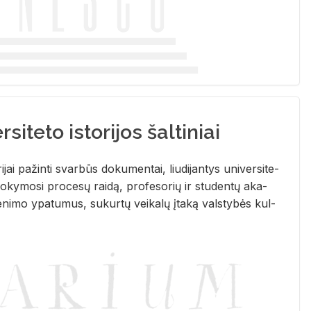
siteto istorijos šaltiniai
­ri­jai pa­žin­ti svar­būs do­ku­men­tai, liu­di­jan­tys uni­ver­si­te­
­ky­mo­si pro­ce­sų rai­dą, pro­fe­so­rių ir stu­den­tų aka­
e­ni­mo ypa­tu­mus, su­kur­tų vei­ka­lų įta­ką vals­ty­bės kul­