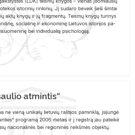
i­gaikš­tys­tės (LDK) teis­mų kny­gos – vie­nas įdo­miau­sių
lio­te­kos is­to­ri­nių rin­ki­nių. Jį su­da­ro be­veik šeši šim­tai
ų aktų kny­gų ir jų frag­men­tų. Teis­mų kny­gų tu­ri­nys
u­ri­di­nę, so­cia­li­nę ir eko­no­mi­nę Lie­tu­vos is­to­ri­jos pa­
­suo­me­ni­nę bei in­di­vi­dua­lią psi­cho­lo­gi­ją.
ulio atmintis“
ne vieną unikalų lietuvių raštijos paminklą, įsijungė
ties“ programą 2006 metais ir į registrą jau pateikė
usių nacionalinės bei regioninės reikšmės objektų.