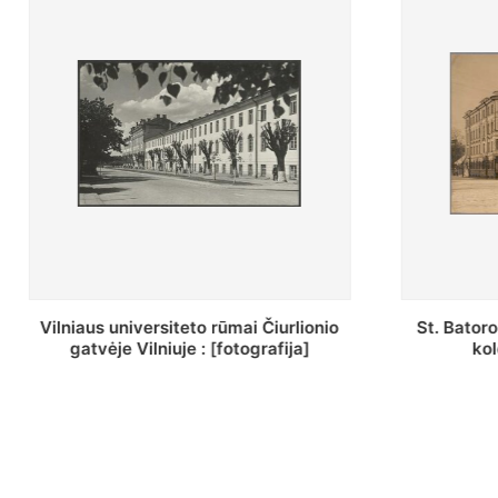
St. Batoro universiteto J. Pilsudskio
[Inventor
kolegija : [fotografija]
bazilijonų