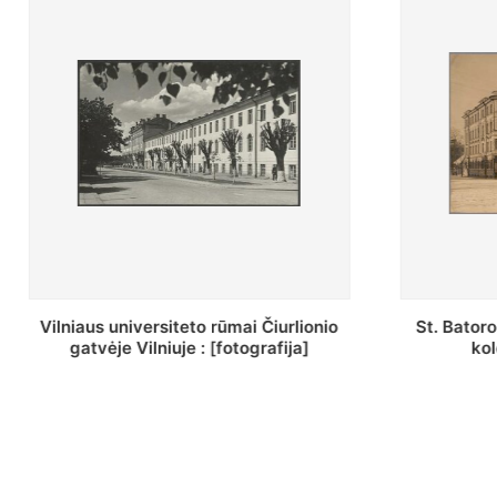
St. Batoro universiteto J. Pilsudskio
[Inventor
kolegija : [fotografija]
bazilijonų