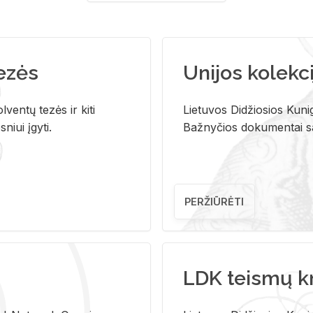
tezės
Unijos kolekci
ventų tezės ir kiti
Lietuvos Didžiosios Kunig
niui įgyti.
Bažnyčios dokumentai sau
PERŽIŪRĖTI
LDK teismų k