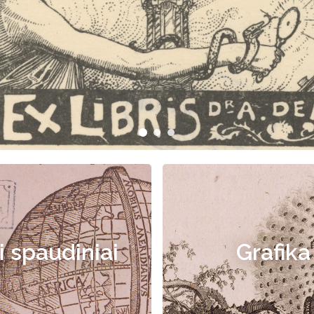
i spaudiniai
Grafika