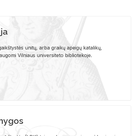
ja
aikštystės unitų, arba graikų apeigų katalikų,
gomi Vilniaus universiteto bibliotekoje.
nygos