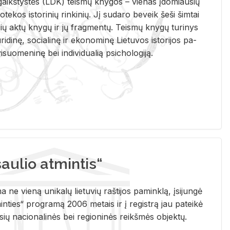
i­gaikš­tys­tės (LDK) teis­mų kny­gos – vie­nas įdo­miau­sių
lio­te­kos is­to­ri­nių rin­ki­nių. Jį su­da­ro be­veik šeši šim­tai
ų aktų kny­gų ir jų frag­men­tų. Teis­mų kny­gų tu­ri­nys
u­ri­di­nę, so­cia­li­nę ir eko­no­mi­nę Lie­tu­vos is­to­ri­jos pa­
­suo­me­ni­nę bei in­di­vi­dua­lią psi­cho­lo­gi­ją.
ulio atmintis“
ne vieną unikalų lietuvių raštijos paminklą, įsijungė
ties“ programą 2006 metais ir į registrą jau pateikė
usių nacionalinės bei regioninės reikšmės objektų.