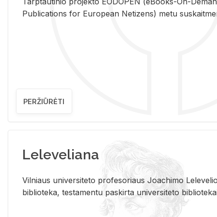
Tarp­tau­ti­nio pro­jek­to EO­DO­PEN (eBo­oks-On-De­m
Pub­li­ca­tions for Eu­ro­pe­an Ne­ti­zens) metu su­skait­me­nin­t
PERŽIŪRĖTI
Leleveliana
Vil­niaus uni­ver­si­te­to pro­fe­so­riaus Jo­a­chi­mo Le­le­ve
bi­b­lio­te­ka, te­sta­men­tu pa­skir­ta uni­ver­si­te­to bi­b­lio­te­ka