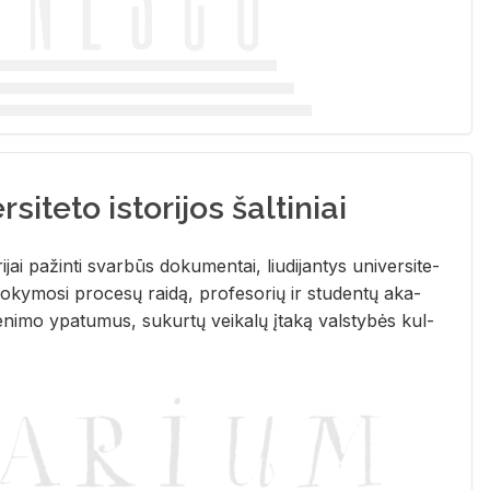
siteto istorijos šaltiniai
­ri­jai pa­žin­ti svar­būs do­ku­men­tai, liu­di­jan­tys uni­ver­si­te­
­ky­mo­si pro­ce­sų rai­dą, pro­fe­so­rių ir stu­den­tų aka­
e­ni­mo ypa­tu­mus, su­kur­tų vei­ka­lų įta­ką vals­ty­bės kul­