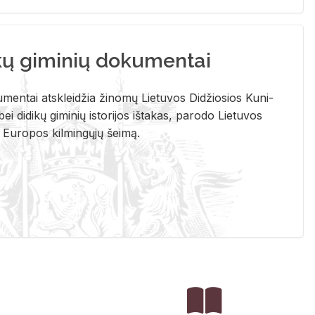
kų giminių dokumentai
u­men­tai at­sklei­džia ži­no­mų Lie­tu­vos Di­džio­sios Ku­ni­
ei di­di­kų gi­mi­nių is­to­ri­jos iš­ta­kas, pa­ro­do Lie­tu­vos
į Eu­ro­pos kil­min­gų­jų šei­mą.