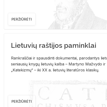
PERŽIŪRĖTI
Lietuvių raštijos paminklai
Rank­raš­čiai ir spaus­din­ti do­ku­men­tai, pa­ro­dan­tys lie­t
se­niau­sių kny­gų lie­tu­vių kal­ba – Mar­ty­no Ma­žvy­do ir
„Ka­te­kiz­mų“ – iki XX a. lie­tu­vių li­te­ra­tū­ros kla­si­kų.
PERŽIŪRĖTI