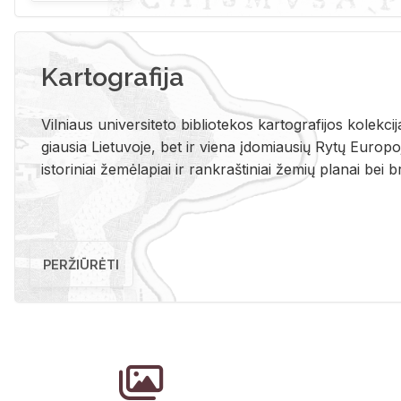
Kartografija
Vil­niaus uni­ver­si­te­to bi­b­lio­te­kos kar­to­gra­fi­jos ko­lek­c
giau­sia Lie­tu­vo­je, bet ir vie­na įdo­miau­sių Rytų Eu­ro­po­je
is­to­ri­niai že­mė­la­piai ir rank­raš­ti­niai že­mių pla­nai bei br
PERŽIŪRĖTI