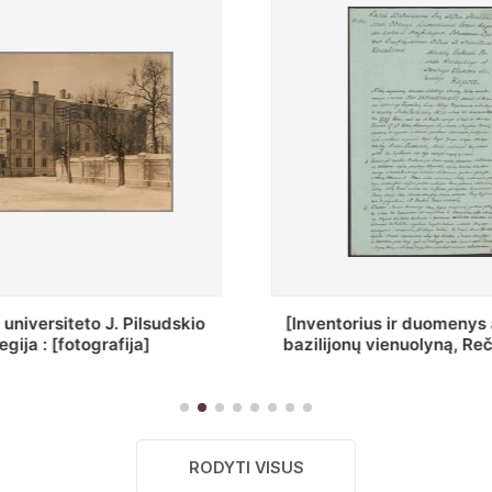
ius ir duomenys apie Selcų
„Wiadomośc Połockiey 
 vienuolyną, Rečycos pav.]
Dyecezyi..."
RODYTI VISUS