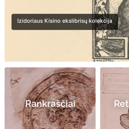
Rankraščiai
Ret