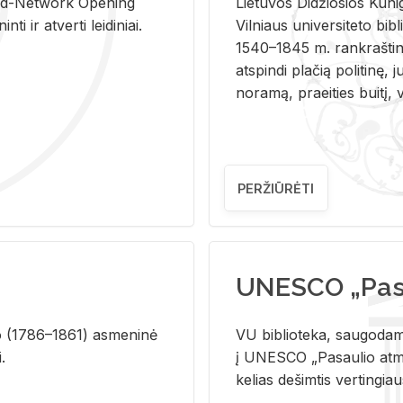
and-Ne­twork Ope­ning
Lie­tu­vos Di­džio­sios Ku­n
i ir at­ver­ti lei­di­niai.
Vil­niaus uni­ver­si­te­to bi­b­
1540–1845 m. rank­raš­ti­ni
at­spin­di pla­čią po­li­ti­nę, j
no­ra­mą, pra­ei­ties bui­tį, vi
PERŽIŪRĖTI
UNESCO „Pasa
­lio (1786–1861) as­me­ni­nė
VU biblioteka, saugodama 
i.
į UNESCO „Pasaulio atmin
kelias dešimtis vertingia