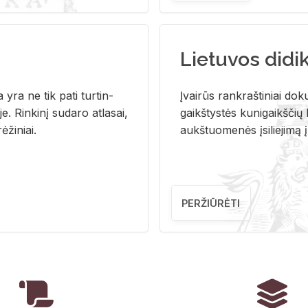
Lietuvos didi
i­ja yra ne tik pati tur­tin­
Įvai­rūs rank­raš­ti­niai do­k
. Rin­ki­nį su­da­ro at­la­sai,
gaikš­tys­tės ku­ni­gaikš­čių b
ė­ži­niai.
aukš­tuo­me­nės įsi­lie­ji­mą 
PERŽIŪRĖTI