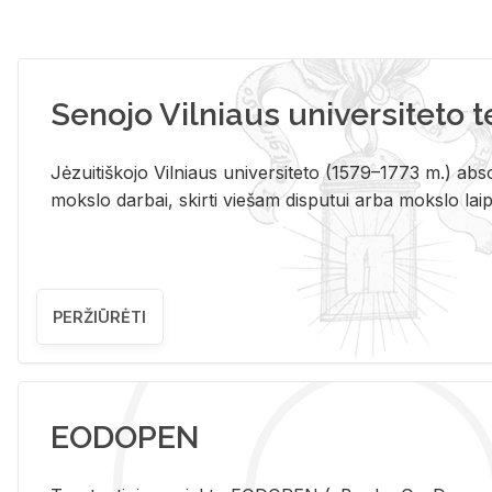
Senojo Vilniaus universiteto 
Jėzuitiškojo Vilniaus universiteto (1579–1773 m.) absol
mokslo darbai, skirti viešam disputui arba mokslo laips
PERŽIŪRĖTI
EODOPEN