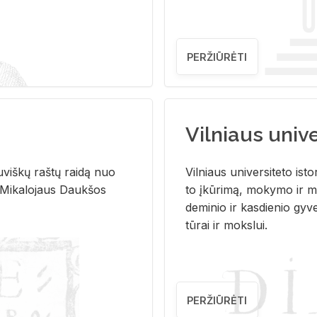
PERŽIŪRĖTI
Vilniaus univer
u­viš­kų raš­tų rai­dą nuo
Vil­niaus uni­ver­si­te­to is­to
 Mi­ka­lo­jaus Dauk­šos
to įkū­ri­mą, mo­ky­mo ir mo
de­mi­nio ir kas­die­nio gy­v
tū­rai ir moks­lui.
PERŽIŪRĖTI