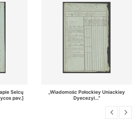
Uniackiey
Regestr Parochow Dekanatu
Brzeskiego