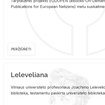
Tarp­tau­ti­nio pro­jek­to EO­DO­PEN (eBo­oks-On-De­m
Pub­li­ca­tions for Eu­ro­pe­an Ne­ti­zens) metu su­skait­me­nin­t
PERŽIŪRĖTI
Leleveliana
Vil­niaus uni­ver­si­te­to pro­fe­so­riaus Jo­a­chi­mo Le­le­ve
bi­b­lio­te­ka, te­sta­men­tu pa­skir­ta uni­ver­si­te­to bi­b­lio­te­ka