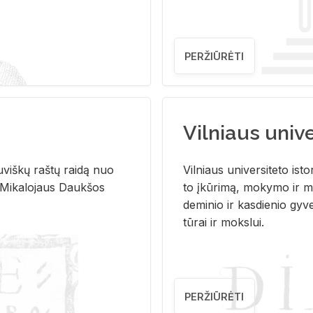
PERŽIŪRĖTI
Vilniaus univer
u­viš­kų raš­tų rai­dą nuo
Vil­niaus uni­ver­si­te­to is­to
 Mi­ka­lo­jaus Dauk­šos
to įkū­ri­mą, mo­ky­mo ir mo
de­mi­nio ir kas­die­nio gy­v
tū­rai ir moks­lui.
PERŽIŪRĖTI