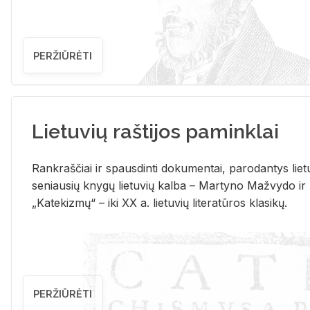
PERŽIŪRĖTI
Lietuvių raštijos paminklai
Rank­raš­čiai ir spaus­din­ti do­ku­men­tai, pa­ro­dan­tys lie­t
se­niau­sių kny­gų lie­tu­vių kal­ba – Mar­ty­no Ma­žvy­do ir
„Ka­te­kiz­mų“ – iki XX a. lie­tu­vių li­te­ra­tū­ros kla­si­kų.
PERŽIŪRĖTI