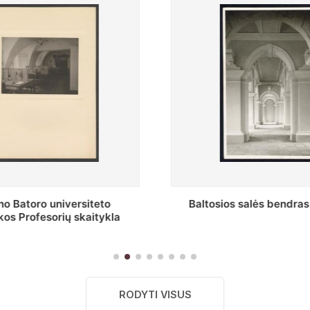
s salės bendras vaizdas
Stepono Batoro universitet
skaitykla
RODYTI VISUS