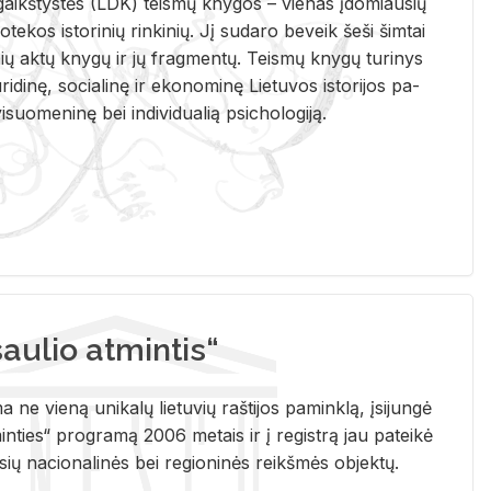
i­gaikš­tys­tės (LDK) teis­mų kny­gos – vie­nas įdo­miau­sių
lio­te­kos is­to­ri­nių rin­ki­nių. Jį su­da­ro be­veik šeši šim­tai
ų aktų kny­gų ir jų frag­men­tų. Teis­mų kny­gų tu­ri­nys
u­ri­di­nę, so­cia­li­nę ir eko­no­mi­nę Lie­tu­vos is­to­ri­jos pa­
­suo­me­ni­nę bei in­di­vi­dua­lią psi­cho­lo­gi­ją.
ulio atmintis“
ne vieną unikalų lietuvių raštijos paminklą, įsijungė
ties“ programą 2006 metais ir į registrą jau pateikė
usių nacionalinės bei regioninės reikšmės objektų.