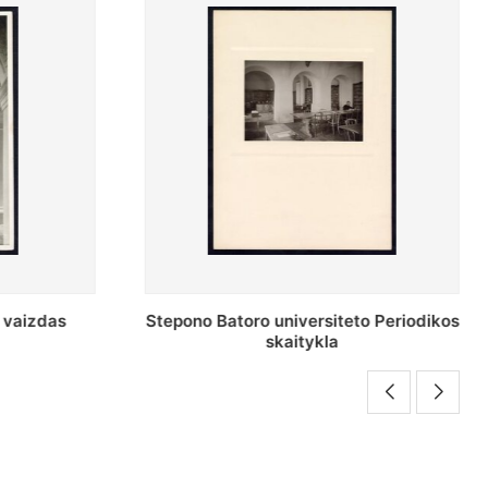
o Periodikos
Periodikos skaitykla Stepono Batoro
universiteto bibliotekoje