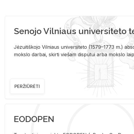
Senojo Vilniaus universiteto 
Jėzuitiškojo Vilniaus universiteto (1579–1773 m.) absol
mokslo darbai, skirti viešam disputui arba mokslo laips
PERŽIŪRĖTI
EODOPEN