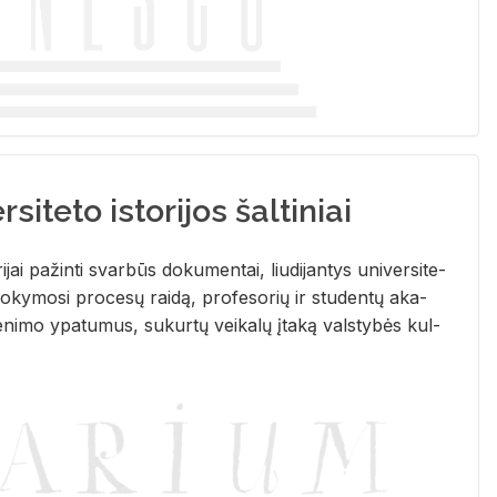
siteto istorijos šaltiniai
­ri­jai pa­žin­ti svar­būs do­ku­men­tai, liu­di­jan­tys uni­ver­si­te­
­ky­mo­si pro­ce­sų rai­dą, pro­fe­so­rių ir stu­den­tų aka­
e­ni­mo ypa­tu­mus, su­kur­tų vei­ka­lų įta­ką vals­ty­bės kul­