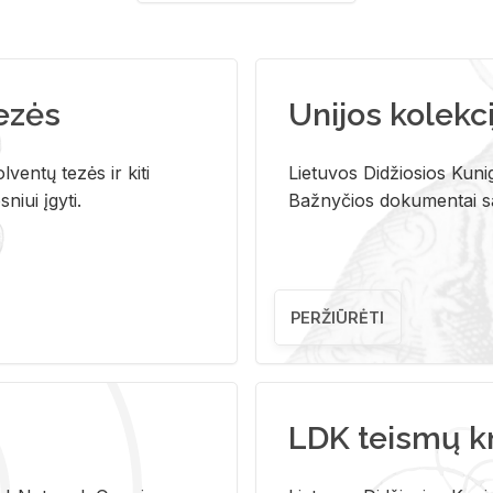
tezės
Unijos kolekci
ventų tezės ir kiti
Lietuvos Didžiosios Kunig
niui įgyti.
Bažnyčios dokumentai sau
PERŽIŪRĖTI
LDK teismų k