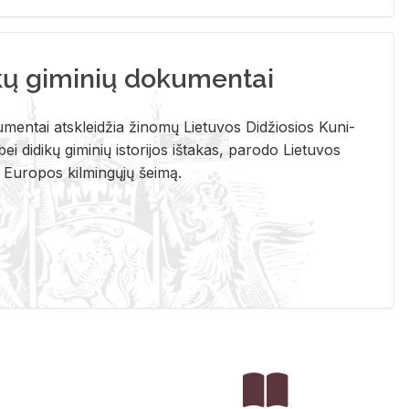
kų giminių dokumentai
u­men­tai at­sklei­džia ži­no­mų Lie­tu­vos Di­džio­sios Ku­ni­
ei di­di­kų gi­mi­nių is­to­ri­jos iš­ta­kas, pa­ro­do Lie­tu­vos
į Eu­ro­pos kil­min­gų­jų šei­mą.