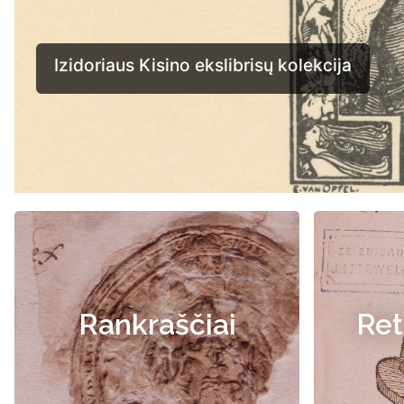
Rankraščiai
Ret