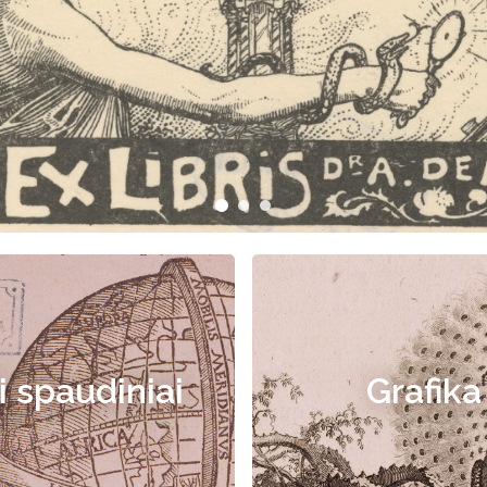
i spaudiniai
Grafika