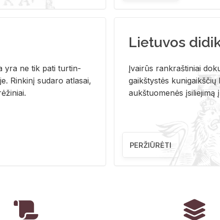
Lietuvos didi
i­ja yra ne tik pati tur­tin­
Įvai­rūs rank­raš­ti­niai do­k
. Rin­ki­nį su­da­ro at­la­sai,
gaikš­tys­tės ku­ni­gaikš­čių b
ė­ži­niai.
aukš­tuo­me­nės įsi­lie­ji­mą 
PERŽIŪRĖTI