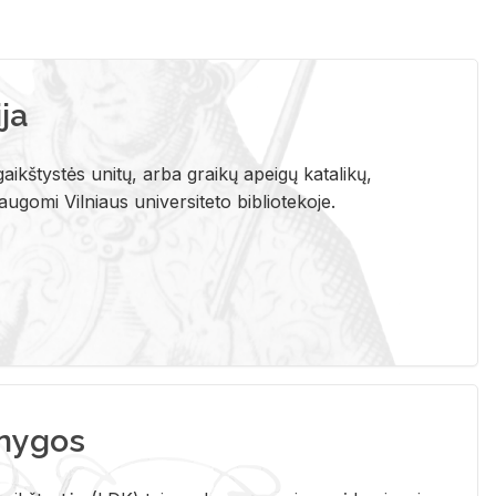
ja
aikštystės unitų, arba graikų apeigų katalikų,
gomi Vilniaus universiteto bibliotekoje.
nygos