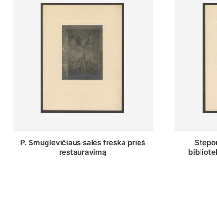
Stepono Batoro universiteto
Baltosio
bibliotekos Profesorių skaitykla