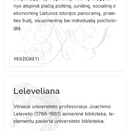
nys at­spin­di pla­čią po­li­ti­nę, ju­ri­di­nę, so­cia­li­nę ir
eko­no­mi­nę Lie­tu­vos is­to­ri­jos pa­no­ra­mą, pra­ei­
ties bui­tį, vi­suo­me­ni­nę bei in­di­vi­dua­lią psi­cho­lo­
gi­ją.
PERŽIŪRĖTI
Leleveliana
Vil­niaus uni­ver­si­te­to pro­fe­so­riaus Jo­a­chi­mo
Le­le­ve­lio (1786–1861) as­me­ni­nė bi­b­lio­te­ka, te­
sta­men­tu pa­skir­ta uni­ver­si­te­to bi­b­lio­te­kai.