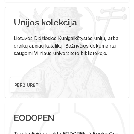
Unijos kolekcija
Lietuvos Didžiosios Kunigaikštystės unitų, arba
graikų apeigų katalikų, Bažnyčios dokumentai
saugomi Vilniaus universiteto bibliotekoje.
PERŽIŪRĖTI
EODOPEN
Tarp­tau­ti­nio pro­jek­to EO­DO­PEN (eBo­oks-On-