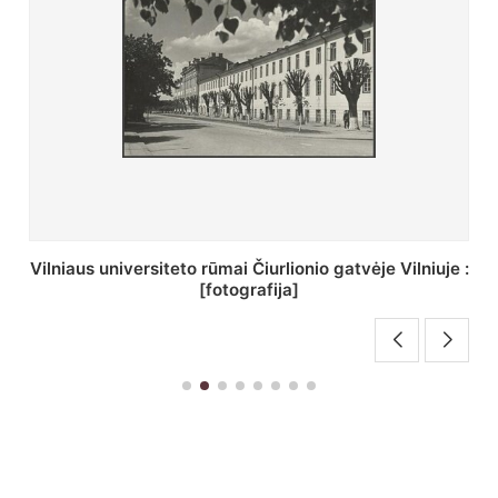
St. Batoro universiteto J. Pilsudskio kolegija :
[fotografija]