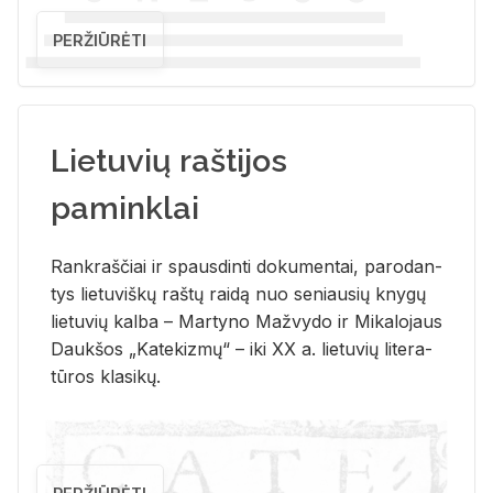
PERŽIŪRĖTI
Lietuvių raštijos
paminklai
Rank­raš­čiai ir spaus­din­ti do­ku­men­tai, pa­ro­dan­
tys lie­tu­viš­kų raš­tų rai­dą nuo se­niau­sių kny­gų
lie­tu­vių kal­ba – Mar­ty­no Ma­žvy­do ir Mi­ka­lo­jaus
Dauk­šos „Ka­te­kiz­mų“ – iki XX a. lie­tu­vių li­te­ra­
tū­ros kla­si­kų.