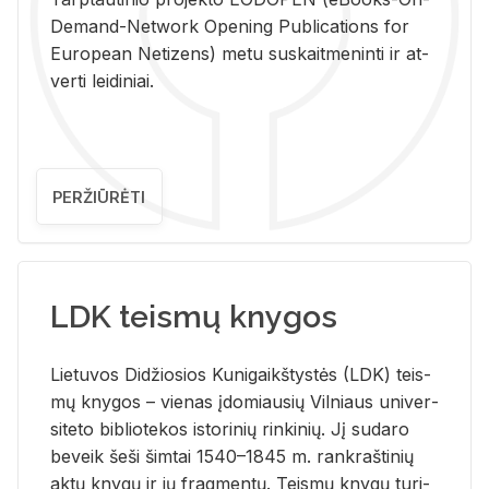
De­mand-Ne­twork Ope­ning Pub­li­ca­tions for
Eu­ro­pe­an Ne­ti­zens) metu su­skait­me­nin­ti ir at­
ver­ti lei­di­niai.
PERŽIŪRĖTI
LDK teismų knygos
Lie­tu­vos Di­džio­sios Ku­ni­gaikš­tys­tės (LDK) teis­
mų kny­gos – vie­nas įdo­miau­sių Vil­niaus uni­ver­
si­te­to bi­b­lio­te­kos is­to­ri­nių rin­ki­nių. Jį su­da­ro
be­veik šeši šim­tai 1540–1845 m. rank­raš­ti­nių
aktų kny­gų ir jų frag­men­tų. Teis­mų kny­gų tu­ri­