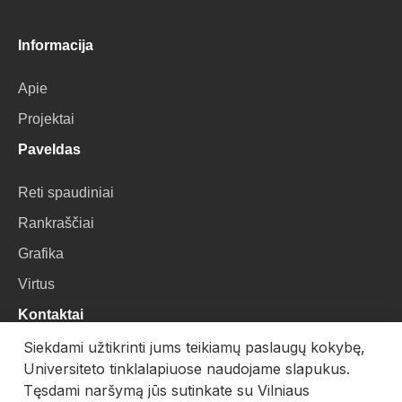
Informacija
Apie
Projektai
Paveldas
Reti spaudiniai
Rankraščiai
Grafika
Virtus
Kontaktai
Siekdami užtikrinti jums teikiamų paslaugų kokybę,
VU Biblioteka
Universiteto tinklalapiuose naudojame slapukus.
Universiteto g. 3, LT-01122, Vilnius
Tęsdami naršymą jūs sutinkate su Vilniaus