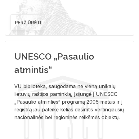
PERŽIŪRĖTI
UNESCO „Pasaulio
atmintis“
VU biblioteka, saugodama ne vieną unikalų
lietuvių raštijos paminklą, įsijungė į UNESCO
„Pasaulio atminties“ programą 2006 metais ir į
registrą jau pateikė kelias dešimtis vertingiausių
nacionalinės bei regioninės reikšmės objektų.