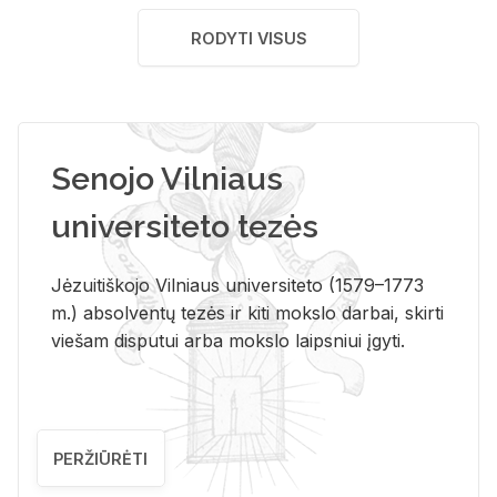
RODYTI VISUS
Senojo Vilniaus
universiteto tezės
Jėzuitiškojo Vilniaus universiteto (1579–1773
m.) absolventų tezės ir kiti mokslo darbai, skirti
viešam disputui arba mokslo laipsniui įgyti.
PERŽIŪRĖTI