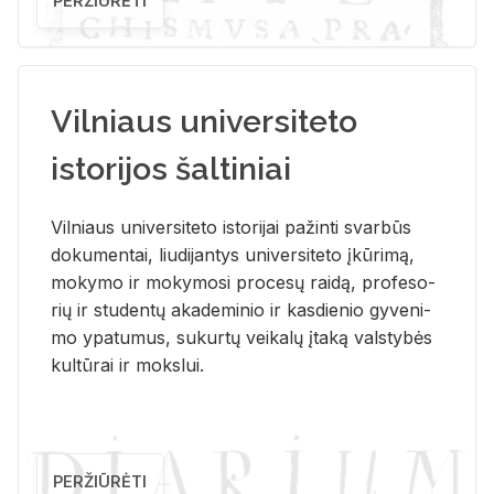
PERŽIŪRĖTI
Vilniaus universiteto
istorijos šaltiniai
Vil­niaus uni­ver­si­te­to is­to­ri­jai pa­žin­ti svar­būs
do­ku­men­tai, liu­di­jan­tys uni­ver­si­te­to įkū­ri­mą,
mo­ky­mo ir mo­ky­mo­si pro­ce­sų rai­dą, pro­fe­so­
rių ir stu­den­tų aka­de­mi­nio ir kas­die­nio gy­ve­ni­
mo ypa­tu­mus, su­kur­tų vei­ka­lų įta­ką vals­ty­bės
kul­tū­rai ir moks­lui.
PERŽIŪRĖTI