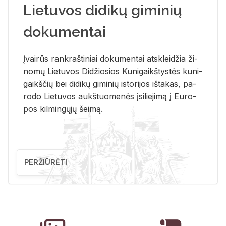
Lietuvos didikų giminių
dokumentai
Įvai­rūs rank­raš­ti­niai do­ku­men­tai at­sklei­džia ži­
no­mų Lie­tu­vos Di­džio­sios Ku­ni­gaikš­tys­tės ku­ni­
gaikš­čių bei di­di­kų gi­mi­nių is­to­ri­jos iš­ta­kas, pa­
ro­do Lie­tu­vos aukš­tuo­me­nės įsi­lie­ji­mą į Eu­ro­
pos kil­min­gų­jų šei­mą.
PERŽIŪRĖTI