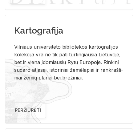
Kartografija
Vil­niaus uni­ver­si­te­to bi­b­lio­te­kos kar­to­gra­fi­jos
ko­lek­ci­ja yra ne tik pati tur­tin­giau­sia Lie­tu­vo­je,
bet ir vie­na įdo­miau­sių Rytų Eu­ro­po­je. Rin­ki­nį
su­da­ro at­la­sai, is­to­ri­niai že­mė­la­piai ir rank­raš­ti­
niai že­mių pla­nai bei brė­ži­niai.
PERŽIŪRĖTI