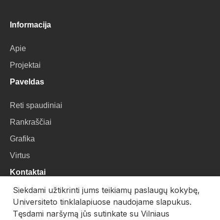
Informacija
Apie
Projektai
Paveldas
Reti spaudiniai
Rankraščiai
Grafika
Virtus
Kontaktai
Siekdami užtikrinti jums teikiamų paslaugų kokybę,
VU Biblioteka
Universiteto tinklalapiuose naudojame slapukus.
Universiteto g. 3, LT-01122, Vilnius
Tęsdami naršymą jūs sutinkate su Vilniaus