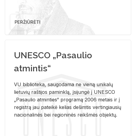
PERŽIŪRĖTI
UNESCO „Pasaulio
atmintis“
VU biblioteka, saugodama ne vieną unikalų
lietuvių raštijos paminklą, įsijungė į UNESCO
„Pasaulio atminties“ programą 2006 metais ir į
registrą jau pateikė kelias dešimtis vertingiausių
nacionalinės bei regioninės reikšmės objektų.