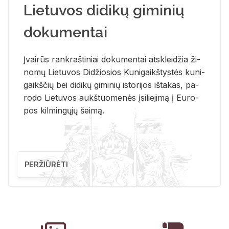
Lietuvos didikų giminių
dokumentai
Įvai­rūs rank­raš­ti­niai do­ku­men­tai at­sklei­džia ži­
no­mų Lie­tu­vos Di­džio­sios Ku­ni­gaikš­tys­tės ku­ni­
gaikš­čių bei di­di­kų gi­mi­nių is­to­ri­jos iš­ta­kas, pa­
ro­do Lie­tu­vos aukš­tuo­me­nės įsi­lie­ji­mą į Eu­ro­
pos kil­min­gų­jų šei­mą.
PERŽIŪRĖTI