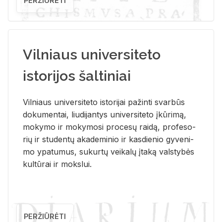
PERŽIŪRĖTI
Vilniaus universiteto
istorijos šaltiniai
Vil­niaus uni­ver­si­te­to is­to­ri­jai pa­žin­ti svar­būs
do­ku­men­tai, liu­di­jan­tys uni­ver­si­te­to įkū­ri­mą,
mo­ky­mo ir mo­ky­mo­si pro­ce­sų rai­dą, pro­fe­so­
rių ir stu­den­tų aka­de­mi­nio ir kas­die­nio gy­ve­ni­
mo ypa­tu­mus, su­kur­tų vei­ka­lų įta­ką vals­ty­bės
kul­tū­rai ir moks­lui.
PERŽIŪRĖTI