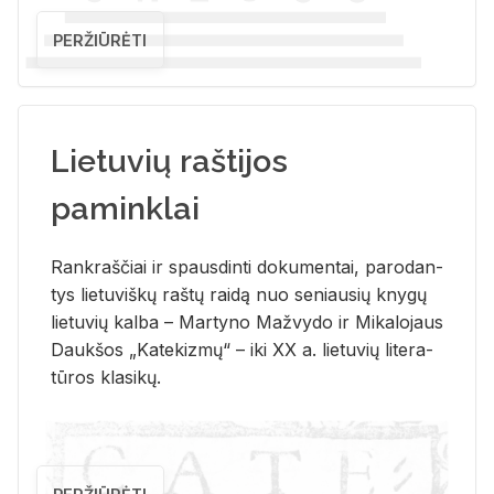
PERŽIŪRĖTI
Lietuvių raštijos
paminklai
Rank­raš­čiai ir spaus­din­ti do­ku­men­tai, pa­ro­dan­
tys lie­tu­viš­kų raš­tų rai­dą nuo se­niau­sių kny­gų
lie­tu­vių kal­ba – Mar­ty­no Ma­žvy­do ir Mi­ka­lo­jaus
Dauk­šos „Ka­te­kiz­mų“ – iki XX a. lie­tu­vių li­te­ra­
tū­ros kla­si­kų.