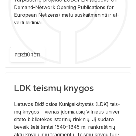
De­mand-Ne­twork Ope­ning Pub­li­ca­tions for
Eu­ro­pe­an Ne­ti­zens) metu su­skait­me­nin­ti ir at­
ver­ti lei­di­niai.
PERŽIŪRĖTI
LDK teismų knygos
Lie­tu­vos Di­džio­sios Ku­ni­gaikš­tys­tės (LDK) teis­
mų kny­gos – vie­nas įdo­miau­sių Vil­niaus uni­ver­
si­te­to bi­b­lio­te­kos is­to­ri­nių rin­ki­nių. Jį su­da­ro
be­veik šeši šim­tai 1540–1845 m. rank­raš­ti­nių
aktų kny­gų ir jų frag­men­tų. Teis­mų kny­gų tu­ri­