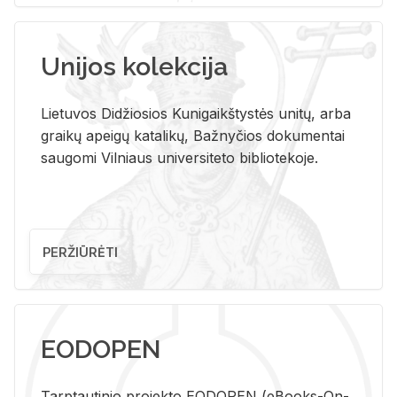
Unijos kolekcija
Lietuvos Didžiosios Kunigaikštystės unitų, arba
graikų apeigų katalikų, Bažnyčios dokumentai
saugomi Vilniaus universiteto bibliotekoje.
PERŽIŪRĖTI
EODOPEN
Tarp­tau­ti­nio pro­jek­to EO­DO­PEN (eBo­oks-On-