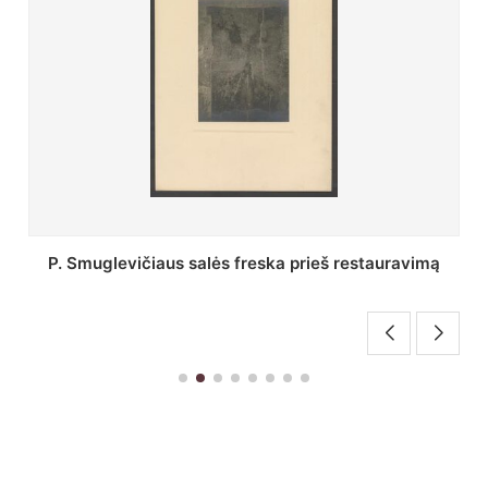
tauravimą
Stepono Batoro universiteto bibliotekos Pro
skaitykla