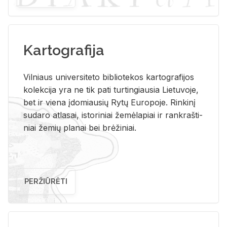
Kartografija
Vil­niaus uni­ver­si­te­to bi­b­lio­te­kos kar­to­gra­fi­jos
ko­lek­ci­ja yra ne tik pati tur­tin­giau­sia Lie­tu­vo­je,
bet ir vie­na įdo­miau­sių Rytų Eu­ro­po­je. Rin­ki­nį
su­da­ro at­la­sai, is­to­ri­niai že­mė­la­piai ir rank­raš­ti­
niai že­mių pla­nai bei brė­ži­niai.
PERŽIŪRĖTI