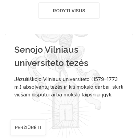
RODYTI VISUS
Senojo Vilniaus
universiteto tezės
Jėzuitiškojo Vilniaus universiteto (1579–1773
m.) absolventų tezės ir kiti mokslo darbai, skirti
viešam disputui arba mokslo laipsniui įgyti.
PERŽIŪRĖTI