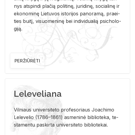
nys at­spin­di pla­čią po­li­ti­nę, ju­ri­di­nę, so­cia­li­nę ir
eko­no­mi­nę Lie­tu­vos is­to­ri­jos pa­no­ra­mą, pra­ei­
ties bui­tį, vi­suo­me­ni­nę bei in­di­vi­dua­lią psi­cho­lo­
gi­ją.
PERŽIŪRĖTI
Leleveliana
Vil­niaus uni­ver­si­te­to pro­fe­so­riaus Jo­a­chi­mo
Le­le­ve­lio (1786–1861) as­me­ni­nė bi­b­lio­te­ka, te­
sta­men­tu pa­skir­ta uni­ver­si­te­to bi­b­lio­te­kai.