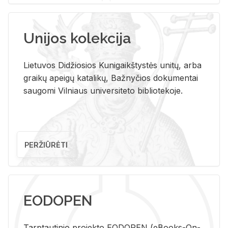
Unijos kolekcija
Lietuvos Didžiosios Kunigaikštystės unitų, arba
graikų apeigų katalikų, Bažnyčios dokumentai
saugomi Vilniaus universiteto bibliotekoje.
PERŽIŪRĖTI
EODOPEN
Tarp­tau­ti­nio pro­jek­to EO­DO­PEN (eBo­oks-On-