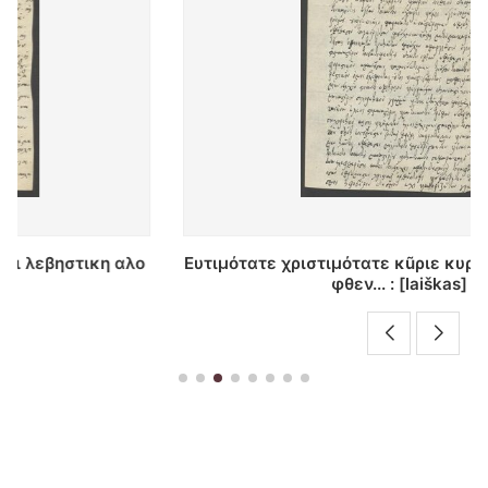
Ευτιμότατε χριστιμότατε κũριε κυρ χριστοκũνε τινά
φθεν... : [laiškas]