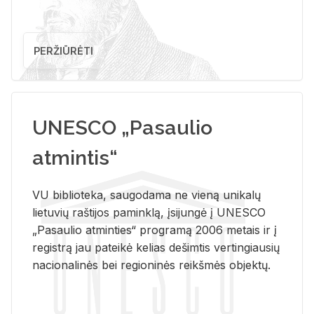
PERŽIŪRĖTI
UNESCO „Pasaulio
atmintis“
VU biblioteka, saugodama ne vieną unikalų
lietuvių raštijos paminklą, įsijungė į UNESCO
„Pasaulio atminties“ programą 2006 metais ir į
registrą jau pateikė kelias dešimtis vertingiausių
nacionalinės bei regioninės reikšmės objektų.