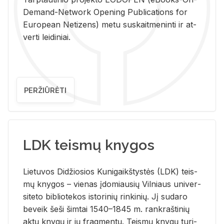
De­mand-Ne­twork Ope­ning Pub­li­ca­tions for
Eu­ro­pe­an Ne­ti­zens) metu su­skait­me­nin­ti ir at­
ver­ti lei­di­niai.
PERŽIŪRĖTI
LDK teismų knygos
Lie­tu­vos Di­džio­sios Ku­ni­gaikš­tys­tės (LDK) teis­
mų kny­gos – vie­nas įdo­miau­sių Vil­niaus uni­ver­
si­te­to bi­b­lio­te­kos is­to­ri­nių rin­ki­nių. Jį su­da­ro
be­veik šeši šim­tai 1540–1845 m. rank­raš­ti­nių
aktų kny­gų ir jų frag­men­tų. Teis­mų kny­gų tu­ri­