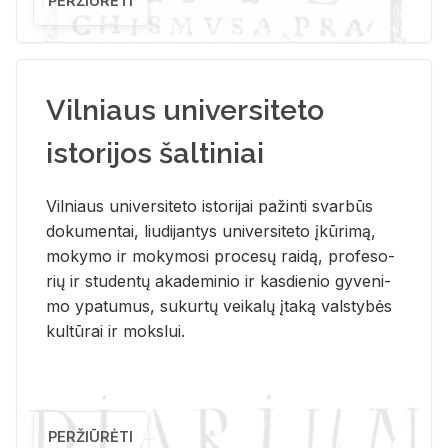
PERŽIŪRĖTI
Vilniaus universiteto
istorijos šaltiniai
Vil­niaus uni­ver­si­te­to is­to­ri­jai pa­žin­ti svar­būs
do­ku­men­tai, liu­di­jan­tys uni­ver­si­te­to įkū­ri­mą,
mo­ky­mo ir mo­ky­mo­si pro­ce­sų rai­dą, pro­fe­so­
rių ir stu­den­tų aka­de­mi­nio ir kas­die­nio gy­ve­ni­
mo ypa­tu­mus, su­kur­tų vei­ka­lų įta­ką vals­ty­bės
kul­tū­rai ir moks­lui.
PERŽIŪRĖTI