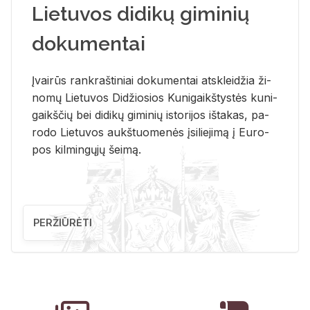
Lietuvos didikų giminių
dokumentai
Įvai­rūs rank­raš­ti­niai do­ku­men­tai at­sklei­džia ži­
no­mų Lie­tu­vos Di­džio­sios Ku­ni­gaikš­tys­tės ku­ni­
gaikš­čių bei di­di­kų gi­mi­nių is­to­ri­jos iš­ta­kas, pa­
ro­do Lie­tu­vos aukš­tuo­me­nės įsi­lie­ji­mą į Eu­ro­
pos kil­min­gų­jų šei­mą.
PERŽIŪRĖTI