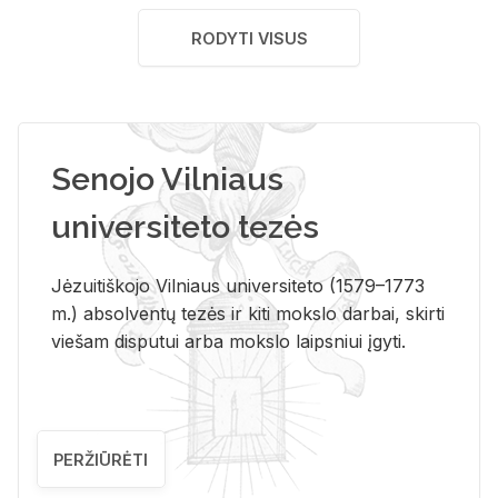
RODYTI VISUS
Senojo Vilniaus
universiteto tezės
Jėzuitiškojo Vilniaus universiteto (1579–1773
m.) absolventų tezės ir kiti mokslo darbai, skirti
viešam disputui arba mokslo laipsniui įgyti.
PERŽIŪRĖTI