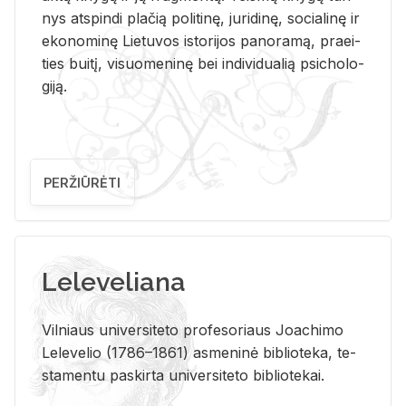
nys at­spin­di pla­čią po­li­ti­nę, ju­ri­di­nę, so­cia­li­nę ir
eko­no­mi­nę Lie­tu­vos is­to­ri­jos pa­no­ra­mą, pra­ei­
ties bui­tį, vi­suo­me­ni­nę bei in­di­vi­dua­lią psi­cho­lo­
gi­ją.
PERŽIŪRĖTI
Leleveliana
Vil­niaus uni­ver­si­te­to pro­fe­so­riaus Jo­a­chi­mo
Le­le­ve­lio (1786–1861) as­me­ni­nė bi­b­lio­te­ka, te­
sta­men­tu pa­skir­ta uni­ver­si­te­to bi­b­lio­te­kai.