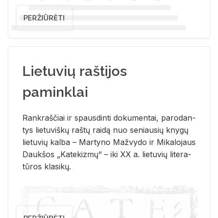
PERŽIŪRĖTI
Lietuvių raštijos
paminklai
Rank­raš­čiai ir spaus­din­ti do­ku­men­tai, pa­ro­dan­
tys lie­tu­viš­kų raš­tų rai­dą nuo se­niau­sių kny­gų
lie­tu­vių kal­ba – Mar­ty­no Ma­žvy­do ir Mi­ka­lo­jaus
Dauk­šos „Ka­te­kiz­mų“ – iki XX a. lie­tu­vių li­te­ra­
tū­ros kla­si­kų.