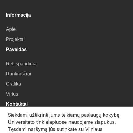
Informacija
Apie
Projektai
Paveldas
Reti spaudiniai
Rankraščiai
Grafika
Virtus
Kontaktai
Siekdami užtikrinti jums teikiamų paslaugų kokybę,
VU Biblioteka
Universiteto tinklalapiuose naudojame slapukus.
Universiteto g. 3, LT-01122, Vilnius
Tęsdami naršymą jūs sutinkate su Vilniaus