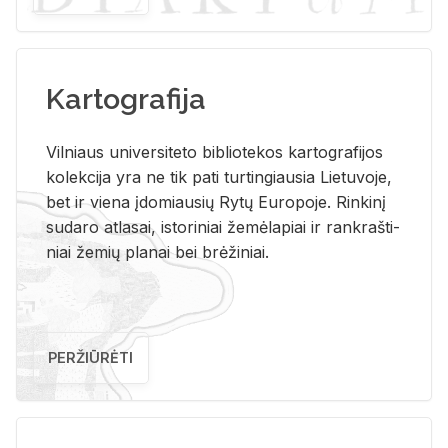
Kartografija
Vil­niaus uni­ver­si­te­to bi­b­lio­te­kos kar­to­gra­fi­jos
ko­lek­ci­ja yra ne tik pati tur­tin­giau­sia Lie­tu­vo­je,
bet ir vie­na įdo­miau­sių Rytų Eu­ro­po­je. Rin­ki­nį
su­da­ro at­la­sai, is­to­ri­niai že­mė­la­piai ir rank­raš­ti­
niai že­mių pla­nai bei brė­ži­niai.
PERŽIŪRĖTI