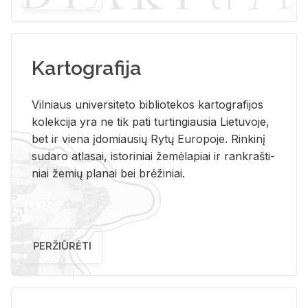
Kartografija
Vil­niaus uni­ver­si­te­to bi­b­lio­te­kos kar­to­gra­fi­jos
ko­lek­ci­ja yra ne tik pati tur­tin­giau­sia Lie­tu­vo­je,
bet ir vie­na įdo­miau­sių Rytų Eu­ro­po­je. Rin­ki­nį
su­da­ro at­la­sai, is­to­ri­niai že­mė­la­piai ir rank­raš­ti­
niai že­mių pla­nai bei brė­ži­niai.
PERŽIŪRĖTI