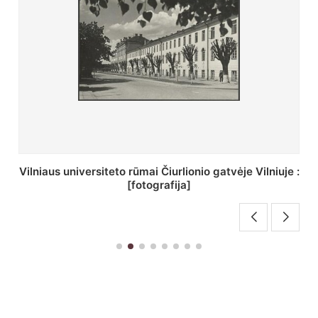
St. Batoro universiteto J. Pilsudskio kolegija :
[fotografija]