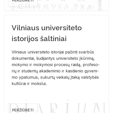
PERŽIŪRĖTI
Vilniaus universiteto
istorijos šaltiniai
Vil­niaus uni­ver­si­te­to is­to­ri­jai pa­žin­ti svar­būs
do­ku­men­tai, liu­di­jan­tys uni­ver­si­te­to įkū­ri­mą,
mo­ky­mo ir mo­ky­mo­si pro­ce­sų rai­dą, pro­fe­so­
rių ir stu­den­tų aka­de­mi­nio ir kas­die­nio gy­ve­ni­
mo ypa­tu­mus, su­kur­tų vei­ka­lų įta­ką vals­ty­bės
kul­tū­rai ir moks­lui.
PERŽIŪRĖTI