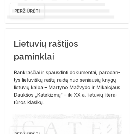
PERŽIŪRĖTI
Lietuvių raštijos
paminklai
Rank­raš­čiai ir spaus­din­ti do­ku­men­tai, pa­ro­dan­
tys lie­tu­viš­kų raš­tų rai­dą nuo se­niau­sių kny­gų
lie­tu­vių kal­ba – Mar­ty­no Ma­žvy­do ir Mi­ka­lo­jaus
Dauk­šos „Ka­te­kiz­mų“ – iki XX a. lie­tu­vių li­te­ra­
tū­ros kla­si­kų.