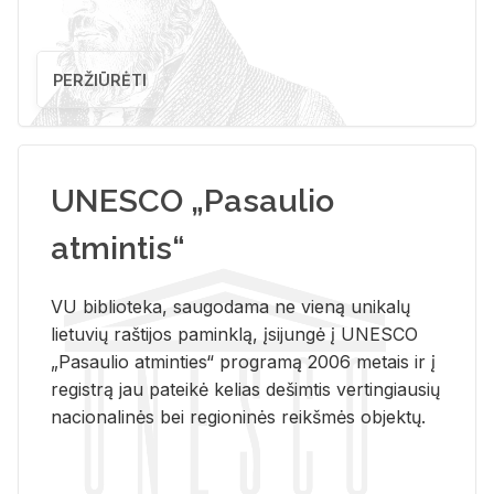
PERŽIŪRĖTI
UNESCO „Pasaulio
atmintis“
VU biblioteka, saugodama ne vieną unikalų
lietuvių raštijos paminklą, įsijungė į UNESCO
„Pasaulio atminties“ programą 2006 metais ir į
registrą jau pateikė kelias dešimtis vertingiausių
nacionalinės bei regioninės reikšmės objektų.