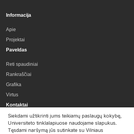
Informacija
Apie
Projektai
Paveldas
Reti spaudiniai
Rankraščiai
Grafika
Virtus
Kontaktai
Siekdami užtikrinti jums teikiamų paslaugų kokybę,
VU Biblioteka
Universiteto tinklalapiuose naudojame slapukus.
Universiteto g. 3, LT-01122, Vilnius
Tęsdami naršymą jūs sutinkate su Vilniaus