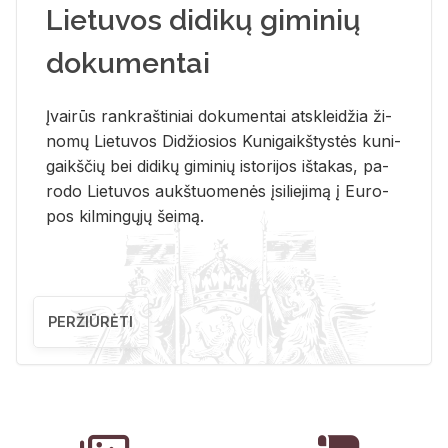
Lietuvos didikų giminių
dokumentai
Įvai­rūs rank­raš­ti­niai do­ku­men­tai at­sklei­džia ži­
no­mų Lie­tu­vos Di­džio­sios Ku­ni­gaikš­tys­tės ku­ni­
gaikš­čių bei di­di­kų gi­mi­nių is­to­ri­jos iš­ta­kas, pa­
ro­do Lie­tu­vos aukš­tuo­me­nės įsi­lie­ji­mą į Eu­ro­
pos kil­min­gų­jų šei­mą.
PERŽIŪRĖTI