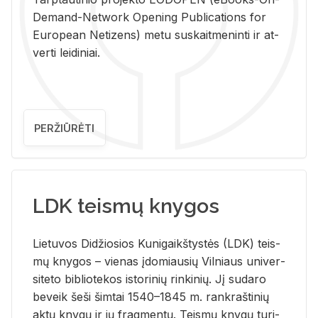
De­mand-Ne­twork Ope­ning Pub­li­ca­tions for
Eu­ro­pe­an Ne­ti­zens) metu su­skait­me­nin­ti ir at­
ver­ti lei­di­niai.
PERŽIŪRĖTI
LDK teismų knygos
Lie­tu­vos Di­džio­sios Ku­ni­gaikš­tys­tės (LDK) teis­
mų kny­gos – vie­nas įdo­miau­sių Vil­niaus uni­ver­
si­te­to bi­b­lio­te­kos is­to­ri­nių rin­ki­nių. Jį su­da­ro
be­veik šeši šim­tai 1540–1845 m. rank­raš­ti­nių
aktų kny­gų ir jų frag­men­tų. Teis­mų kny­gų tu­ri­