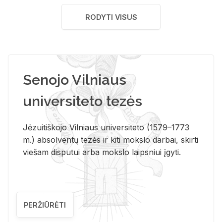
RODYTI VISUS
Senojo Vilniaus
universiteto tezės
Jėzuitiškojo Vilniaus universiteto (1579–1773
m.) absolventų tezės ir kiti mokslo darbai, skirti
viešam disputui arba mokslo laipsniui įgyti.
PERŽIŪRĖTI