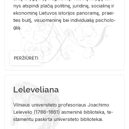
nys at­spin­di pla­čią po­li­ti­nę, ju­ri­di­nę, so­cia­li­nę ir
eko­no­mi­nę Lie­tu­vos is­to­ri­jos pa­no­ra­mą, pra­ei­
ties bui­tį, vi­suo­me­ni­nę bei in­di­vi­dua­lią psi­cho­lo­
gi­ją.
PERŽIŪRĖTI
Leleveliana
Vil­niaus uni­ver­si­te­to pro­fe­so­riaus Jo­a­chi­mo
Le­le­ve­lio (1786–1861) as­me­ni­nė bi­b­lio­te­ka, te­
sta­men­tu pa­skir­ta uni­ver­si­te­to bi­b­lio­te­kai.