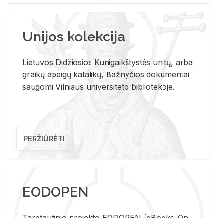
Unijos kolekcija
Lietuvos Didžiosios Kunigaikštystės unitų, arba
graikų apeigų katalikų, Bažnyčios dokumentai
saugomi Vilniaus universiteto bibliotekoje.
PERŽIŪRĖTI
EODOPEN
Tarp­tau­ti­nio pro­jek­to EO­DO­PEN (eBo­oks-On-