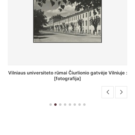
St. Batoro universiteto J. Pilsudskio kolegija :
[fotografija]