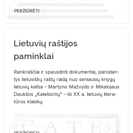
PERŽIŪRĖTI
Lietuvių raštijos
paminklai
Rank­raš­čiai ir spaus­din­ti do­ku­men­tai, pa­ro­dan­
tys lie­tu­viš­kų raš­tų rai­dą nuo se­niau­sių kny­gų
lie­tu­vių kal­ba – Mar­ty­no Ma­žvy­do ir Mi­ka­lo­jaus
Dauk­šos „Ka­te­kiz­mų“ – iki XX a. lie­tu­vių li­te­ra­
tū­ros kla­si­kų.