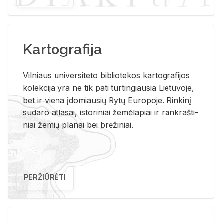
Kartografija
Vil­niaus uni­ver­si­te­to bi­b­lio­te­kos kar­to­gra­fi­jos
ko­lek­ci­ja yra ne tik pati tur­tin­giau­sia Lie­tu­vo­je,
bet ir vie­na įdo­miau­sių Rytų Eu­ro­po­je. Rin­ki­nį
su­da­ro at­la­sai, is­to­ri­niai že­mė­la­piai ir rank­raš­ti­
niai že­mių pla­nai bei brė­ži­niai.
PERŽIŪRĖTI