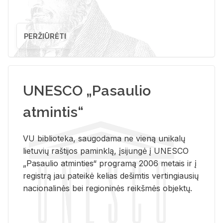
PERŽIŪRĖTI
UNESCO „Pasaulio
atmintis“
VU biblioteka, saugodama ne vieną unikalų
lietuvių raštijos paminklą, įsijungė į UNESCO
„Pasaulio atminties“ programą 2006 metais ir į
registrą jau pateikė kelias dešimtis vertingiausių
nacionalinės bei regioninės reikšmės objektų.