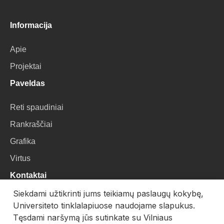
Informacija
Apie
Projektai
Paveldas
Reti spaudiniai
Rankraščiai
Grafika
Virtus
Kontaktai
Siekdami užtikrinti jums teikiamų paslaugų kokybę,
VU Biblioteka
Universiteto tinklalapiuose naudojame slapukus.
Universiteto g. 3, LT-01122, Vilnius
Tęsdami naršymą jūs sutinkate su Vilniaus