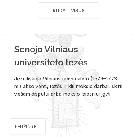
RODYTI VISUS
Senojo Vilniaus
universiteto tezės
Jėzuitiškojo Vilniaus universiteto (1579–1773
m.) absolventų tezės ir kiti mokslo darbai, skirti
viešam disputui arba mokslo laipsniui įgyti.
PERŽIŪRĖTI