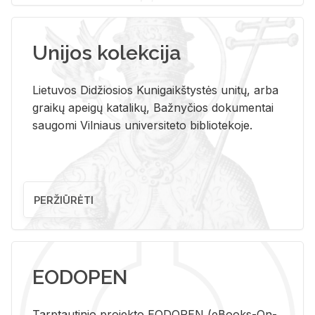
Unijos kolekcija
Lietuvos Didžiosios Kunigaikštystės unitų, arba
graikų apeigų katalikų, Bažnyčios dokumentai
saugomi Vilniaus universiteto bibliotekoje.
PERŽIŪRĖTI
EODOPEN
Tarp­tau­ti­nio pro­jek­to EO­DO­PEN (eBo­oks-On-