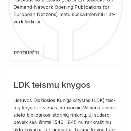
De­mand-Ne­twork Ope­ning Pub­li­ca­tions for
Eu­ro­pe­an Ne­ti­zens) metu su­skait­me­nin­ti ir at­
ver­ti lei­di­niai.
PERŽIŪRĖTI
LDK teismų knygos
Lie­tu­vos Di­džio­sios Ku­ni­gaikš­tys­tės (LDK) teis­
mų kny­gos – vie­nas įdo­miau­sių Vil­niaus uni­ver­
si­te­to bi­b­lio­te­kos is­to­ri­nių rin­ki­nių. Jį su­da­ro
be­veik šeši šim­tai 1540–1845 m. rank­raš­ti­nių
aktų kny­gų ir jų frag­men­tų. Teis­mų kny­gų tu­ri­