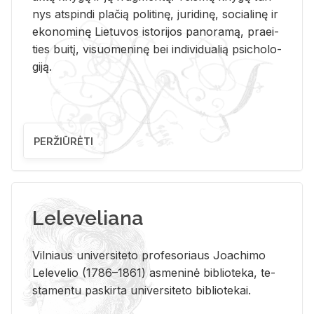
nys at­spin­di pla­čią po­li­ti­nę, ju­ri­di­nę, so­cia­li­nę ir
eko­no­mi­nę Lie­tu­vos is­to­ri­jos pa­no­ra­mą, pra­ei­
ties bui­tį, vi­suo­me­ni­nę bei in­di­vi­dua­lią psi­cho­lo­
gi­ją.
PERŽIŪRĖTI
Leleveliana
Vil­niaus uni­ver­si­te­to pro­fe­so­riaus Jo­a­chi­mo
Le­le­ve­lio (1786–1861) as­me­ni­nė bi­b­lio­te­ka, te­
sta­men­tu pa­skir­ta uni­ver­si­te­to bi­b­lio­te­kai.