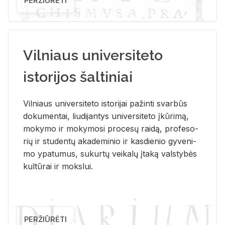
PERŽIŪRĖTI
Vilniaus universiteto
istorijos šaltiniai
Vil­niaus uni­ver­si­te­to is­to­ri­jai pa­žin­ti svar­būs
do­ku­men­tai, liu­di­jan­tys uni­ver­si­te­to įkū­ri­mą,
mo­ky­mo ir mo­ky­mo­si pro­ce­sų rai­dą, pro­fe­so­
rių ir stu­den­tų aka­de­mi­nio ir kas­die­nio gy­ve­ni­
mo ypa­tu­mus, su­kur­tų vei­ka­lų įta­ką vals­ty­bės
kul­tū­rai ir moks­lui.
PERŽIŪRĖTI