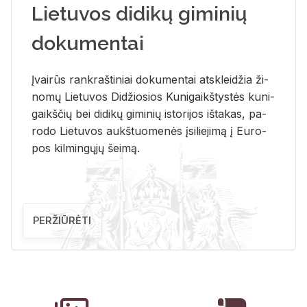
Lietuvos didikų giminių
dokumentai
Įvai­rūs rank­raš­ti­niai do­ku­men­tai at­sklei­džia ži­
no­mų Lie­tu­vos Di­džio­sios Ku­ni­gaikš­tys­tės ku­ni­
gaikš­čių bei di­di­kų gi­mi­nių is­to­ri­jos iš­ta­kas, pa­
ro­do Lie­tu­vos aukš­tuo­me­nės įsi­lie­ji­mą į Eu­ro­
pos kil­min­gų­jų šei­mą.
PERŽIŪRĖTI