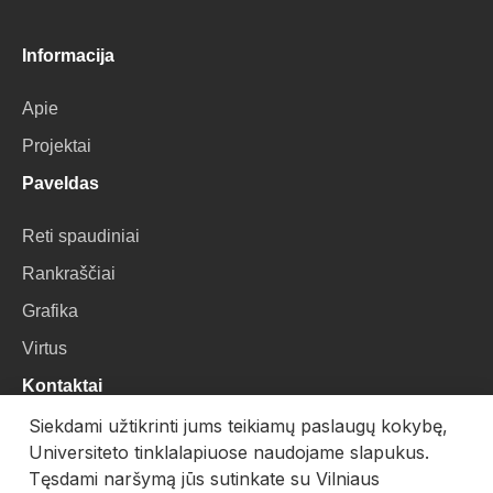
Informacija
Apie
Projektai
Paveldas
Reti spaudiniai
Rankraščiai
Grafika
Virtus
Kontaktai
Siekdami užtikrinti jums teikiamų paslaugų kokybę,
VU Biblioteka
Universiteto tinklalapiuose naudojame slapukus.
Universiteto g. 3, LT-01122, Vilnius
Tęsdami naršymą jūs sutinkate su Vilniaus