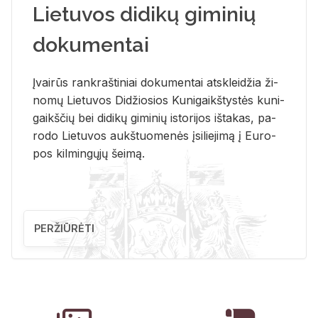
Lietuvos didikų giminių
dokumentai
Įvai­rūs rank­raš­ti­niai do­ku­men­tai at­sklei­džia ži­
no­mų Lie­tu­vos Di­džio­sios Ku­ni­gaikš­tys­tės ku­ni­
gaikš­čių bei di­di­kų gi­mi­nių is­to­ri­jos iš­ta­kas, pa­
ro­do Lie­tu­vos aukš­tuo­me­nės įsi­lie­ji­mą į Eu­ro­
pos kil­min­gų­jų šei­mą.
PERŽIŪRĖTI