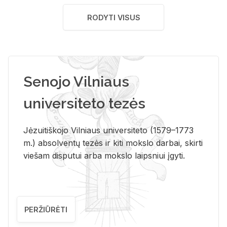
RODYTI VISUS
Senojo Vilniaus
universiteto tezės
Jėzuitiškojo Vilniaus universiteto (1579–1773
m.) absolventų tezės ir kiti mokslo darbai, skirti
viešam disputui arba mokslo laipsniui įgyti.
PERŽIŪRĖTI