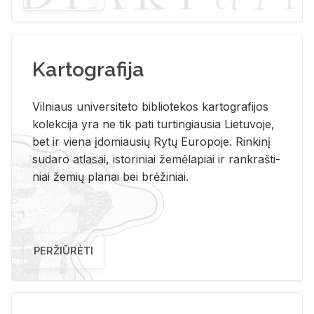
Kartografija
Vil­niaus uni­ver­si­te­to bi­b­lio­te­kos kar­to­gra­fi­jos
ko­lek­ci­ja yra ne tik pati tur­tin­giau­sia Lie­tu­vo­je,
bet ir vie­na įdo­miau­sių Rytų Eu­ro­po­je. Rin­ki­nį
su­da­ro at­la­sai, is­to­ri­niai že­mė­la­piai ir rank­raš­ti­
niai že­mių pla­nai bei brė­ži­niai.
PERŽIŪRĖTI