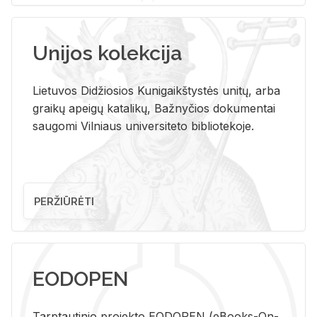
Unijos kolekcija
Lietuvos Didžiosios Kunigaikštystės unitų, arba
graikų apeigų katalikų, Bažnyčios dokumentai
saugomi Vilniaus universiteto bibliotekoje.
PERŽIŪRĖTI
EODOPEN
Tarp­tau­ti­nio pro­jek­to EO­DO­PEN (eBo­oks-On-