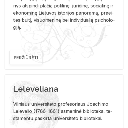
nys at­spin­di pla­čią po­li­ti­nę, ju­ri­di­nę, so­cia­li­nę ir
eko­no­mi­nę Lie­tu­vos is­to­ri­jos pa­no­ra­mą, pra­ei­
ties bui­tį, vi­suo­me­ni­nę bei in­di­vi­dua­lią psi­cho­lo­
gi­ją.
PERŽIŪRĖTI
Leleveliana
Vil­niaus uni­ver­si­te­to pro­fe­so­riaus Jo­a­chi­mo
Le­le­ve­lio (1786–1861) as­me­ni­nė bi­b­lio­te­ka, te­
sta­men­tu pa­skir­ta uni­ver­si­te­to bi­b­lio­te­kai.