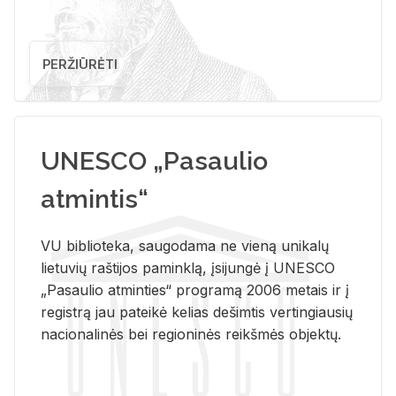
PERŽIŪRĖTI
UNESCO „Pasaulio
atmintis“
VU biblioteka, saugodama ne vieną unikalų
lietuvių raštijos paminklą, įsijungė į UNESCO
„Pasaulio atminties“ programą 2006 metais ir į
registrą jau pateikė kelias dešimtis vertingiausių
nacionalinės bei regioninės reikšmės objektų.