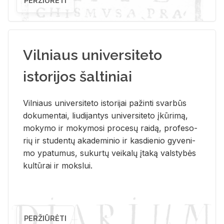
PERŽIŪRĖTI
Vilniaus universiteto
istorijos šaltiniai
Vil­niaus uni­ver­si­te­to is­to­ri­jai pa­žin­ti svar­būs
do­ku­men­tai, liu­di­jan­tys uni­ver­si­te­to įkū­ri­mą,
mo­ky­mo ir mo­ky­mo­si pro­ce­sų rai­dą, pro­fe­so­
rių ir stu­den­tų aka­de­mi­nio ir kas­die­nio gy­ve­ni­
mo ypa­tu­mus, su­kur­tų vei­ka­lų įta­ką vals­ty­bės
kul­tū­rai ir moks­lui.
PERŽIŪRĖTI