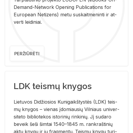
De­mand-Ne­twork Ope­ning Pub­li­ca­tions for
Eu­ro­pe­an Ne­ti­zens) metu su­skait­me­nin­ti ir at­
ver­ti lei­di­niai.
PERŽIŪRĖTI
LDK teismų knygos
Lie­tu­vos Di­džio­sios Ku­ni­gaikš­tys­tės (LDK) teis­
mų kny­gos – vie­nas įdo­miau­sių Vil­niaus uni­ver­
si­te­to bi­b­lio­te­kos is­to­ri­nių rin­ki­nių. Jį su­da­ro
be­veik šeši šim­tai 1540–1845 m. rank­raš­ti­nių
aktų kny­gų ir jų frag­men­tų. Teis­mų kny­gų tu­ri­