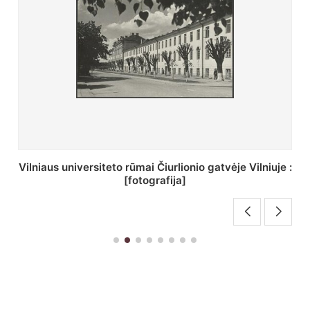
St. Batoro universiteto J. Pilsudskio kolegija :
[fotografija]