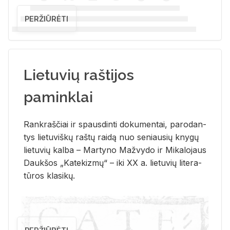
PERŽIŪRĖTI
Lietuvių raštijos
paminklai
Rank­raš­čiai ir spaus­din­ti do­ku­men­tai, pa­ro­dan­
tys lie­tu­viš­kų raš­tų rai­dą nuo se­niau­sių kny­gų
lie­tu­vių kal­ba – Mar­ty­no Ma­žvy­do ir Mi­ka­lo­jaus
Dauk­šos „Ka­te­kiz­mų“ – iki XX a. lie­tu­vių li­te­ra­
tū­ros kla­si­kų.