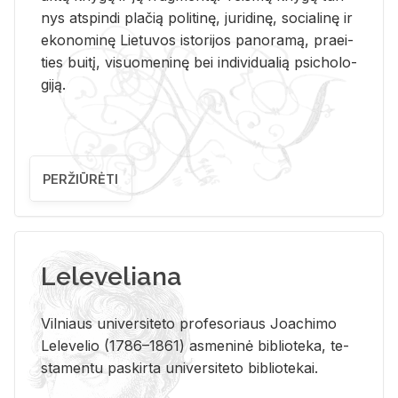
nys at­spin­di pla­čią po­li­ti­nę, ju­ri­di­nę, so­cia­li­nę ir
eko­no­mi­nę Lie­tu­vos is­to­ri­jos pa­no­ra­mą, pra­ei­
ties bui­tį, vi­suo­me­ni­nę bei in­di­vi­dua­lią psi­cho­lo­
gi­ją.
PERŽIŪRĖTI
Leleveliana
Vil­niaus uni­ver­si­te­to pro­fe­so­riaus Jo­a­chi­mo
Le­le­ve­lio (1786–1861) as­me­ni­nė bi­b­lio­te­ka, te­
sta­men­tu pa­skir­ta uni­ver­si­te­to bi­b­lio­te­kai.