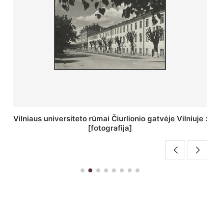
St. Batoro universiteto J. Pilsudskio kolegija :
[fotografija]