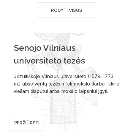
RODYTI VISUS
Senojo Vilniaus
universiteto tezės
Jėzuitiškojo Vilniaus universiteto (1579–1773
m.) absolventų tezės ir kiti mokslo darbai, skirti
viešam disputui arba mokslo laipsniui įgyti.
PERŽIŪRĖTI