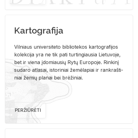
Kartografija
Vil­niaus uni­ver­si­te­to bi­b­lio­te­kos kar­to­gra­fi­jos
ko­lek­ci­ja yra ne tik pati tur­tin­giau­sia Lie­tu­vo­je,
bet ir vie­na įdo­miau­sių Rytų Eu­ro­po­je. Rin­ki­nį
su­da­ro at­la­sai, is­to­ri­niai že­mė­la­piai ir rank­raš­ti­
niai že­mių pla­nai bei brė­ži­niai.
PERŽIŪRĖTI