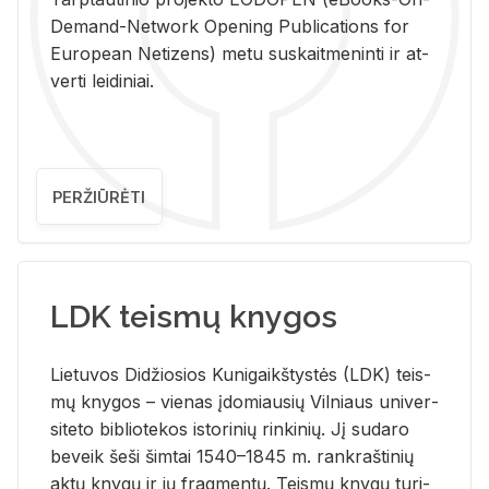
De­mand-Ne­twork Ope­ning Pub­li­ca­tions for
Eu­ro­pe­an Ne­ti­zens) metu su­skait­me­nin­ti ir at­
ver­ti lei­di­niai.
PERŽIŪRĖTI
LDK teismų knygos
Lie­tu­vos Di­džio­sios Ku­ni­gaikš­tys­tės (LDK) teis­
mų kny­gos – vie­nas įdo­miau­sių Vil­niaus uni­ver­
si­te­to bi­b­lio­te­kos is­to­ri­nių rin­ki­nių. Jį su­da­ro
be­veik šeši šim­tai 1540–1845 m. rank­raš­ti­nių
aktų kny­gų ir jų frag­men­tų. Teis­mų kny­gų tu­ri­