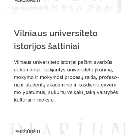
PERŽIŪRĖTI
Vilniaus universiteto
istorijos šaltiniai
Vil­niaus uni­ver­si­te­to is­to­ri­jai pa­žin­ti svar­būs
do­ku­men­tai, liu­di­jan­tys uni­ver­si­te­to įkū­ri­mą,
mo­ky­mo ir mo­ky­mo­si pro­ce­sų rai­dą, pro­fe­so­
rių ir stu­den­tų aka­de­mi­nio ir kas­die­nio gy­ve­ni­
mo ypa­tu­mus, su­kur­tų vei­ka­lų įta­ką vals­ty­bės
kul­tū­rai ir moks­lui.
PERŽIŪRĖTI