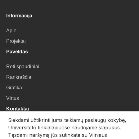
Informacija
Apie
Projektai
Paveldas
Reti spaudiniai
Rankraščiai
Grafika
Virtus
Kontaktai
Siekdami užtikrinti jums teikiamų paslaugų kokybę,
VU Biblioteka
Universiteto tinklalapiuose naudojame slapukus.
Universiteto g. 3, LT-01122, Vilnius
Tęsdami naršymą jūs sutinkate su Vilniaus