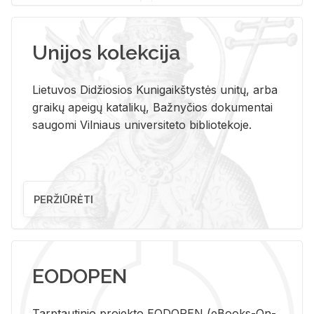
Unijos kolekcija
Lietuvos Didžiosios Kunigaikštystės unitų, arba
graikų apeigų katalikų, Bažnyčios dokumentai
saugomi Vilniaus universiteto bibliotekoje.
PERŽIŪRĖTI
EODOPEN
Tarp­tau­ti­nio pro­jek­to EO­DO­PEN (eBo­oks-On-