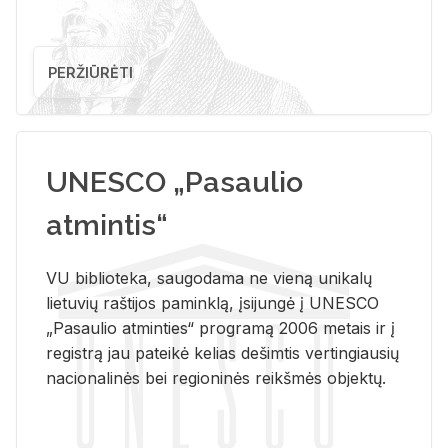
PERŽIŪRĖTI
UNESCO „Pasaulio
atmintis“
VU biblioteka, saugodama ne vieną unikalų
lietuvių raštijos paminklą, įsijungė į UNESCO
„Pasaulio atminties“ programą 2006 metais ir į
registrą jau pateikė kelias dešimtis vertingiausių
nacionalinės bei regioninės reikšmės objektų.