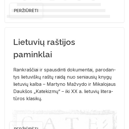
PERŽIŪRĖTI
Lietuvių raštijos
paminklai
Rank­raš­čiai ir spaus­din­ti do­ku­men­tai, pa­ro­dan­
tys lie­tu­viš­kų raš­tų rai­dą nuo se­niau­sių kny­gų
lie­tu­vių kal­ba – Mar­ty­no Ma­žvy­do ir Mi­ka­lo­jaus
Dauk­šos „Ka­te­kiz­mų“ – iki XX a. lie­tu­vių li­te­ra­
tū­ros kla­si­kų.