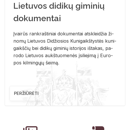
Lietuvos didikų giminių
dokumentai
Įvai­rūs rank­raš­ti­niai do­ku­men­tai at­sklei­džia ži­
no­mų Lie­tu­vos Di­džio­sios Ku­ni­gaikš­tys­tės ku­ni­
gaikš­čių bei di­di­kų gi­mi­nių is­to­ri­jos iš­ta­kas, pa­
ro­do Lie­tu­vos aukš­tuo­me­nės įsi­lie­ji­mą į Eu­ro­
pos kil­min­gų­jų šei­mą.
PERŽIŪRĖTI