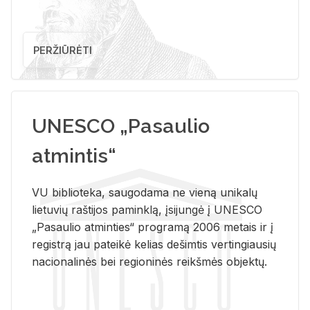
PERŽIŪRĖTI
UNESCO „Pasaulio
atmintis“
VU biblioteka, saugodama ne vieną unikalų
lietuvių raštijos paminklą, įsijungė į UNESCO
„Pasaulio atminties“ programą 2006 metais ir į
registrą jau pateikė kelias dešimtis vertingiausių
nacionalinės bei regioninės reikšmės objektų.