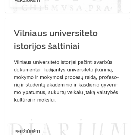
PERŽIŪRĖTI
Vilniaus universiteto
istorijos šaltiniai
Vil­niaus uni­ver­si­te­to is­to­ri­jai pa­žin­ti svar­būs
do­ku­men­tai, liu­di­jan­tys uni­ver­si­te­to įkū­ri­mą,
mo­ky­mo ir mo­ky­mo­si pro­ce­sų rai­dą, pro­fe­so­
rių ir stu­den­tų aka­de­mi­nio ir kas­die­nio gy­ve­ni­
mo ypa­tu­mus, su­kur­tų vei­ka­lų įta­ką vals­ty­bės
kul­tū­rai ir moks­lui.
PERŽIŪRĖTI