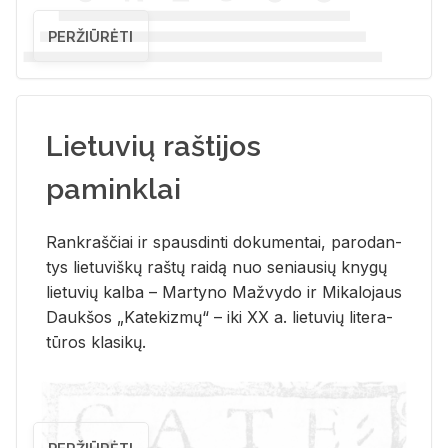
PERŽIŪRĖTI
Lietuvių raštijos
paminklai
Rank­raš­čiai ir spaus­din­ti do­ku­men­tai, pa­ro­dan­
tys lie­tu­viš­kų raš­tų rai­dą nuo se­niau­sių kny­gų
lie­tu­vių kal­ba – Mar­ty­no Ma­žvy­do ir Mi­ka­lo­jaus
Dauk­šos „Ka­te­kiz­mų“ – iki XX a. lie­tu­vių li­te­ra­
tū­ros kla­si­kų.