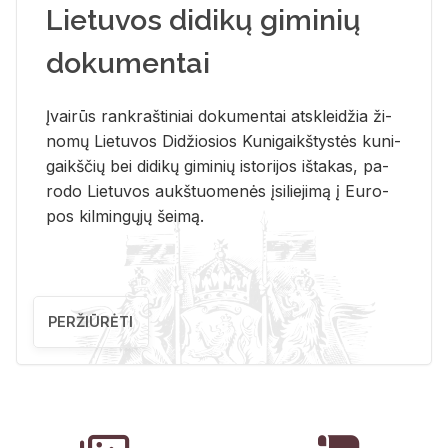
Lietuvos didikų giminių
dokumentai
Įvai­rūs rank­raš­ti­niai do­ku­men­tai at­sklei­džia ži­
no­mų Lie­tu­vos Di­džio­sios Ku­ni­gaikš­tys­tės ku­ni­
gaikš­čių bei di­di­kų gi­mi­nių is­to­ri­jos iš­ta­kas, pa­
ro­do Lie­tu­vos aukš­tuo­me­nės įsi­lie­ji­mą į Eu­ro­
pos kil­min­gų­jų šei­mą.
PERŽIŪRĖTI