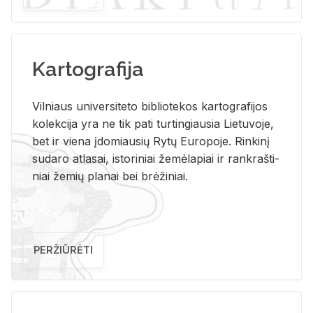
Kartografija
Vil­niaus uni­ver­si­te­to bi­b­lio­te­kos kar­to­gra­fi­jos
ko­lek­ci­ja yra ne tik pati tur­tin­giau­sia Lie­tu­vo­je,
bet ir vie­na įdo­miau­sių Rytų Eu­ro­po­je. Rin­ki­nį
su­da­ro at­la­sai, is­to­ri­niai že­mė­la­piai ir rank­raš­ti­
niai že­mių pla­nai bei brė­ži­niai.
PERŽIŪRĖTI