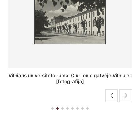
St. Batoro universiteto J. Pilsudskio kolegija :
[fotografija]