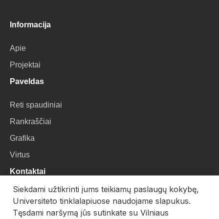
Informacija
Apie
Projektai
Paveldas
Reti spaudiniai
Rankraščiai
Grafika
Virtus
Kontaktai
Siekdami užtikrinti jums teikiamų paslaugų kokybę,
VU Biblioteka
Universiteto tinklalapiuose naudojame slapukus.
Universiteto g. 3, LT-01122, Vilnius
Tęsdami naršymą jūs sutinkate su Vilniaus