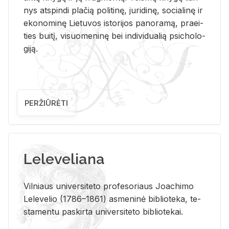
nys at­spin­di pla­čią po­li­ti­nę, ju­ri­di­nę, so­cia­li­nę ir
eko­no­mi­nę Lie­tu­vos is­to­ri­jos pa­no­ra­mą, pra­ei­
ties bui­tį, vi­suo­me­ni­nę bei in­di­vi­dua­lią psi­cho­lo­
gi­ją.
PERŽIŪRĖTI
Leleveliana
Vil­niaus uni­ver­si­te­to pro­fe­so­riaus Jo­a­chi­mo
Le­le­ve­lio (1786–1861) as­me­ni­nė bi­b­lio­te­ka, te­
sta­men­tu pa­skir­ta uni­ver­si­te­to bi­b­lio­te­kai.