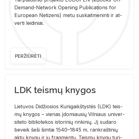
De­mand-Ne­twork Ope­ning Pub­li­ca­tions for
Eu­ro­pe­an Ne­ti­zens) metu su­skait­me­nin­ti ir at­
ver­ti lei­di­niai.
PERŽIŪRĖTI
LDK teismų knygos
Lie­tu­vos Di­džio­sios Ku­ni­gaikš­tys­tės (LDK) teis­
mų kny­gos – vie­nas įdo­miau­sių Vil­niaus uni­ver­
si­te­to bi­b­lio­te­kos is­to­ri­nių rin­ki­nių. Jį su­da­ro
be­veik šeši šim­tai 1540–1845 m. rank­raš­ti­nių
aktų kny­gų ir jų frag­men­tų. Teis­mų kny­gų tu­ri­