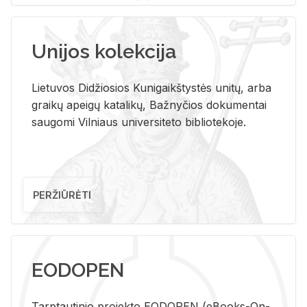
Unijos kolekcija
Lietuvos Didžiosios Kunigaikštystės unitų, arba
graikų apeigų katalikų, Bažnyčios dokumentai
saugomi Vilniaus universiteto bibliotekoje.
PERŽIŪRĖTI
EODOPEN
Tarp­tau­ti­nio pro­jek­to EO­DO­PEN (eBo­oks-On-