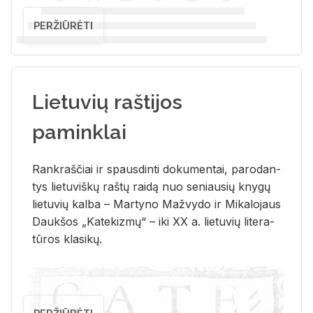
PERŽIŪRĖTI
Lietuvių raštijos
paminklai
Rank­raš­čiai ir spaus­din­ti do­ku­men­tai, pa­ro­dan­
tys lie­tu­viš­kų raš­tų rai­dą nuo se­niau­sių kny­gų
lie­tu­vių kal­ba – Mar­ty­no Ma­žvy­do ir Mi­ka­lo­jaus
Dauk­šos „Ka­te­kiz­mų“ – iki XX a. lie­tu­vių li­te­ra­
tū­ros kla­si­kų.