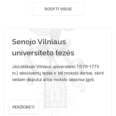
RODYTI VISUS
Senojo Vilniaus
universiteto tezės
Jėzuitiškojo Vilniaus universiteto (1579–1773
m.) absolventų tezės ir kiti mokslo darbai, skirti
viešam disputui arba mokslo laipsniui įgyti.
PERŽIŪRĖTI