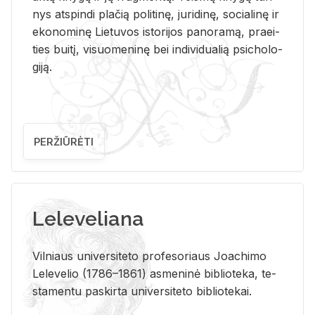
nys at­spin­di pla­čią po­li­ti­nę, ju­ri­di­nę, so­cia­li­nę ir
eko­no­mi­nę Lie­tu­vos is­to­ri­jos pa­no­ra­mą, pra­ei­
ties bui­tį, vi­suo­me­ni­nę bei in­di­vi­dua­lią psi­cho­lo­
gi­ją.
PERŽIŪRĖTI
Leleveliana
Vil­niaus uni­ver­si­te­to pro­fe­so­riaus Jo­a­chi­mo
Le­le­ve­lio (1786–1861) as­me­ni­nė bi­b­lio­te­ka, te­
sta­men­tu pa­skir­ta uni­ver­si­te­to bi­b­lio­te­kai.