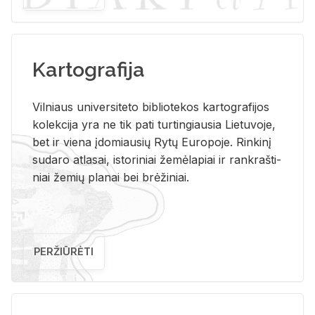
Kartografija
Vil­niaus uni­ver­si­te­to bi­b­lio­te­kos kar­to­gra­fi­jos
ko­lek­ci­ja yra ne tik pati tur­tin­giau­sia Lie­tu­vo­je,
bet ir vie­na įdo­miau­sių Rytų Eu­ro­po­je. Rin­ki­nį
su­da­ro at­la­sai, is­to­ri­niai že­mė­la­piai ir rank­raš­ti­
niai že­mių pla­nai bei brė­ži­niai.
PERŽIŪRĖTI