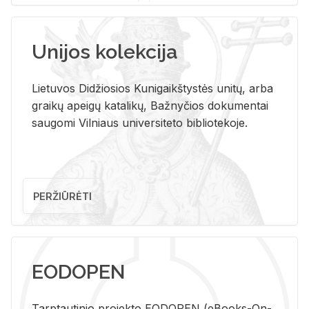
Unijos kolekcija
Lietuvos Didžiosios Kunigaikštystės unitų, arba
graikų apeigų katalikų, Bažnyčios dokumentai
saugomi Vilniaus universiteto bibliotekoje.
PERŽIŪRĖTI
EODOPEN
Tarp­tau­ti­nio pro­jek­to EO­DO­PEN (eBo­oks-On-