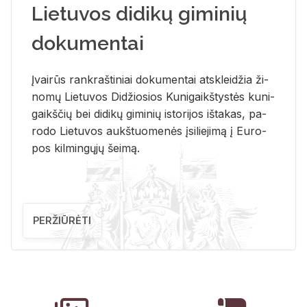
Lietuvos didikų giminių
dokumentai
Įvai­rūs rank­raš­ti­niai do­ku­men­tai at­sklei­džia ži­
no­mų Lie­tu­vos Di­džio­sios Ku­ni­gaikš­tys­tės ku­ni­
gaikš­čių bei di­di­kų gi­mi­nių is­to­ri­jos iš­ta­kas, pa­
ro­do Lie­tu­vos aukš­tuo­me­nės įsi­lie­ji­mą į Eu­ro­
pos kil­min­gų­jų šei­mą.
PERŽIŪRĖTI