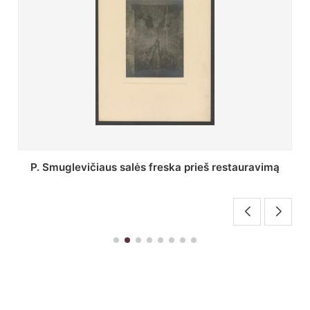
Stepono Batoro universiteto bibliotekos Profesorių
skaitykla