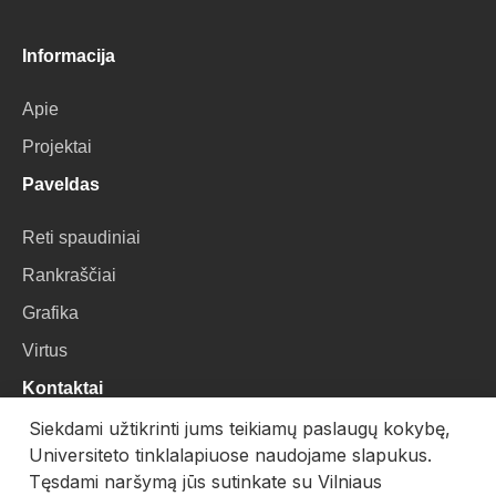
Informacija
Apie
Projektai
Paveldas
Reti spaudiniai
Rankraščiai
Grafika
Virtus
Kontaktai
Siekdami užtikrinti jums teikiamų paslaugų kokybę,
VU Biblioteka
Universiteto tinklalapiuose naudojame slapukus.
Universiteto g. 3, LT-01122, Vilnius
Tęsdami naršymą jūs sutinkate su Vilniaus