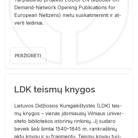
De­mand-Ne­twork Ope­ning Pub­li­ca­tions for
Eu­ro­pe­an Ne­ti­zens) metu su­skait­me­nin­ti ir at­
ver­ti lei­di­niai.
PERŽIŪRĖTI
LDK teismų knygos
Lie­tu­vos Di­džio­sios Ku­ni­gaikš­tys­tės (LDK) teis­
mų kny­gos – vie­nas įdo­miau­sių Vil­niaus uni­ver­
si­te­to bi­b­lio­te­kos is­to­ri­nių rin­ki­nių. Jį su­da­ro
be­veik šeši šim­tai 1540–1845 m. rank­raš­ti­nių
aktų kny­gų ir jų frag­men­tų. Teis­mų kny­gų tu­ri­