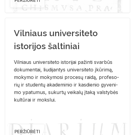
PERŽIŪRĖTI
Vilniaus universiteto
istorijos šaltiniai
Vil­niaus uni­ver­si­te­to is­to­ri­jai pa­žin­ti svar­būs
do­ku­men­tai, liu­di­jan­tys uni­ver­si­te­to įkū­ri­mą,
mo­ky­mo ir mo­ky­mo­si pro­ce­sų rai­dą, pro­fe­so­
rių ir stu­den­tų aka­de­mi­nio ir kas­die­nio gy­ve­ni­
mo ypa­tu­mus, su­kur­tų vei­ka­lų įta­ką vals­ty­bės
kul­tū­rai ir moks­lui.
PERŽIŪRĖTI