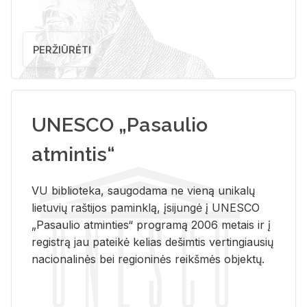
PERŽIŪRĖTI
UNESCO „Pasaulio
atmintis“
VU biblioteka, saugodama ne vieną unikalų
lietuvių raštijos paminklą, įsijungė į UNESCO
„Pasaulio atminties“ programą 2006 metais ir į
registrą jau pateikė kelias dešimtis vertingiausių
nacionalinės bei regioninės reikšmės objektų.