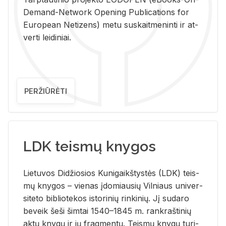
De­mand-Ne­twork Ope­ning Pub­li­ca­tions for
Eu­ro­pe­an Ne­ti­zens) metu su­skait­me­nin­ti ir at­
ver­ti lei­di­niai.
PERŽIŪRĖTI
LDK teismų knygos
Lie­tu­vos Di­džio­sios Ku­ni­gaikš­tys­tės (LDK) teis­
mų kny­gos – vie­nas įdo­miau­sių Vil­niaus uni­ver­
si­te­to bi­b­lio­te­kos is­to­ri­nių rin­ki­nių. Jį su­da­ro
be­veik šeši šim­tai 1540–1845 m. rank­raš­ti­nių
aktų kny­gų ir jų frag­men­tų. Teis­mų kny­gų tu­ri­