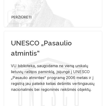
PERŽIŪRĖTI
UNESCO „Pasaulio
atmintis“
VU biblioteka, saugodama ne vieną unikalų
lietuvių raštijos paminklą, įsijungė į UNESCO
„Pasaulio atminties“ programą 2006 metais ir į
registrą jau pateikė kelias dešimtis vertingiausių
nacionalinės bei regioninės reikšmės objektų.