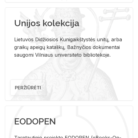
Unijos kolekcija
Lietuvos Didžiosios Kunigaikštystės unitų, arba
graikų apeigų katalikų, Bažnyčios dokumentai
saugomi Vilniaus universiteto bibliotekoje.
PERŽIŪRĖTI
EODOPEN
Tarp­tau­ti­nio pro­jek­to EO­DO­PEN (eBo­oks-On-