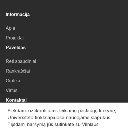
Informacija
Apie
Projektai
Paveldas
Reti spaudiniai
Rankraščiai
Grafika
Virtus
Kontaktai
Siekdami užtikrinti jums teikiamų paslaugų kokybę,
VU Biblioteka
Universiteto tinklalapiuose naudojame slapukus.
Universiteto g. 3, LT-01122, Vilnius
Tęsdami naršymą jūs sutinkate su Vilniaus