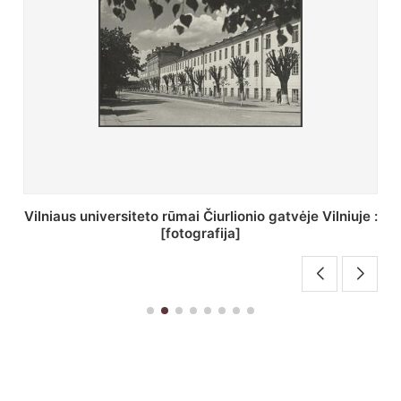
St. Batoro universiteto J. Pilsudskio kolegija :
[fotografija]