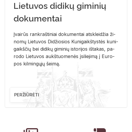
Lietuvos didikų giminių
dokumentai
Įvai­rūs rank­raš­ti­niai do­ku­men­tai at­sklei­džia ži­
no­mų Lie­tu­vos Di­džio­sios Ku­ni­gaikš­tys­tės ku­ni­
gaikš­čių bei di­di­kų gi­mi­nių is­to­ri­jos iš­ta­kas, pa­
ro­do Lie­tu­vos aukš­tuo­me­nės įsi­lie­ji­mą į Eu­ro­
pos kil­min­gų­jų šei­mą.
PERŽIŪRĖTI