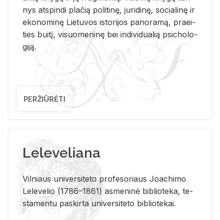
nys at­spin­di pla­čią po­li­ti­nę, ju­ri­di­nę, so­cia­li­nę ir
eko­no­mi­nę Lie­tu­vos is­to­ri­jos pa­no­ra­mą, pra­ei­
ties bui­tį, vi­suo­me­ni­nę bei in­di­vi­dua­lią psi­cho­lo­
gi­ją.
PERŽIŪRĖTI
Leleveliana
Vil­niaus uni­ver­si­te­to pro­fe­so­riaus Jo­a­chi­mo
Le­le­ve­lio (1786–1861) as­me­ni­nė bi­b­lio­te­ka, te­
sta­men­tu pa­skir­ta uni­ver­si­te­to bi­b­lio­te­kai.