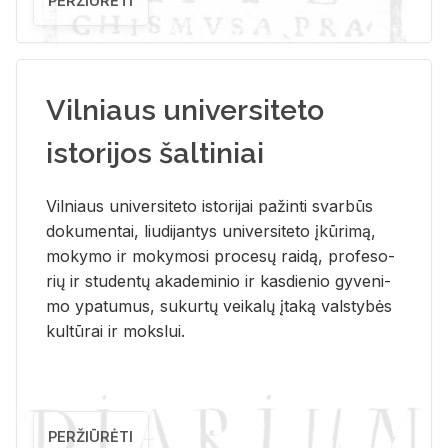
PERŽIŪRĖTI
Vilniaus universiteto
istorijos šaltiniai
Vil­niaus uni­ver­si­te­to is­to­ri­jai pa­žin­ti svar­būs
do­ku­men­tai, liu­di­jan­tys uni­ver­si­te­to įkū­ri­mą,
mo­ky­mo ir mo­ky­mo­si pro­ce­sų rai­dą, pro­fe­so­
rių ir stu­den­tų aka­de­mi­nio ir kas­die­nio gy­ve­ni­
mo ypa­tu­mus, su­kur­tų vei­ka­lų įta­ką vals­ty­bės
kul­tū­rai ir moks­lui.
PERŽIŪRĖTI