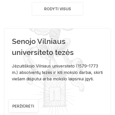
RODYTI VISUS
Senojo Vilniaus
universiteto tezės
Jėzuitiškojo Vilniaus universiteto (1579–1773
m.) absolventų tezės ir kiti mokslo darbai, skirti
viešam disputui arba mokslo laipsniui įgyti.
PERŽIŪRĖTI