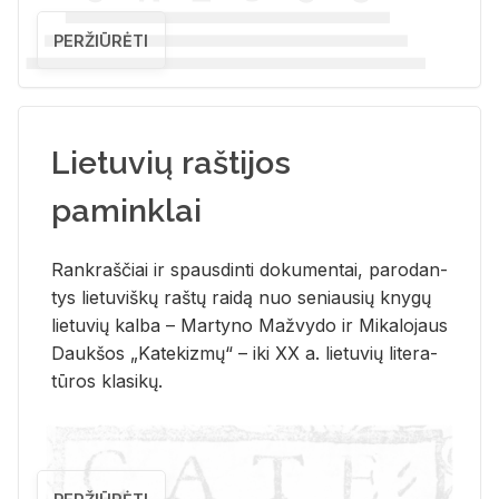
PERŽIŪRĖTI
Lietuvių raštijos
paminklai
Rank­raš­čiai ir spaus­din­ti do­ku­men­tai, pa­ro­dan­
tys lie­tu­viš­kų raš­tų rai­dą nuo se­niau­sių kny­gų
lie­tu­vių kal­ba – Mar­ty­no Ma­žvy­do ir Mi­ka­lo­jaus
Dauk­šos „Ka­te­kiz­mų“ – iki XX a. lie­tu­vių li­te­ra­
tū­ros kla­si­kų.