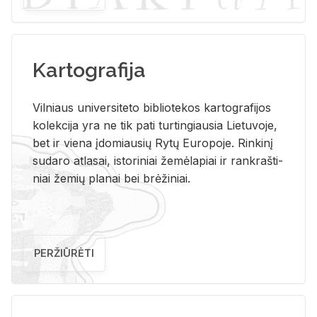
Kartografija
Vil­niaus uni­ver­si­te­to bi­b­lio­te­kos kar­to­gra­fi­jos
ko­lek­ci­ja yra ne tik pati tur­tin­giau­sia Lie­tu­vo­je,
bet ir vie­na įdo­miau­sių Rytų Eu­ro­po­je. Rin­ki­nį
su­da­ro at­la­sai, is­to­ri­niai že­mė­la­piai ir rank­raš­ti­
niai že­mių pla­nai bei brė­ži­niai.
PERŽIŪRĖTI