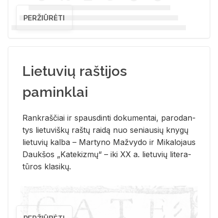
PERŽIŪRĖTI
Lietuvių raštijos
paminklai
Rank­raš­čiai ir spaus­din­ti do­ku­men­tai, pa­ro­dan­
tys lie­tu­viš­kų raš­tų rai­dą nuo se­niau­sių kny­gų
lie­tu­vių kal­ba – Mar­ty­no Ma­žvy­do ir Mi­ka­lo­jaus
Dauk­šos „Ka­te­kiz­mų“ – iki XX a. lie­tu­vių li­te­ra­
tū­ros kla­si­kų.