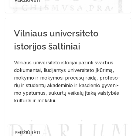
PERŽIŪRĖTI
Vilniaus universiteto
istorijos šaltiniai
Vil­niaus uni­ver­si­te­to is­to­ri­jai pa­žin­ti svar­būs
do­ku­men­tai, liu­di­jan­tys uni­ver­si­te­to įkū­ri­mą,
mo­ky­mo ir mo­ky­mo­si pro­ce­sų rai­dą, pro­fe­so­
rių ir stu­den­tų aka­de­mi­nio ir kas­die­nio gy­ve­ni­
mo ypa­tu­mus, su­kur­tų vei­ka­lų įta­ką vals­ty­bės
kul­tū­rai ir moks­lui.
PERŽIŪRĖTI