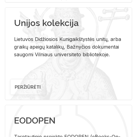
Unijos kolekcija
Lietuvos Didžiosios Kunigaikštystės unitų, arba
graikų apeigų katalikų, Bažnyčios dokumentai
saugomi Vilniaus universiteto bibliotekoje.
PERŽIŪRĖTI
EODOPEN
Tarp­tau­ti­nio pro­jek­to EO­DO­PEN (eBo­oks-On-