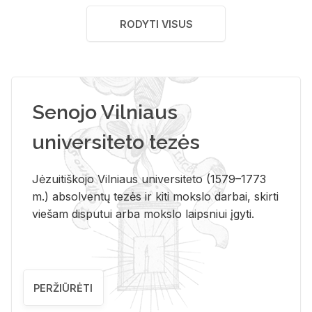
RODYTI VISUS
Senojo Vilniaus
universiteto tezės
Jėzuitiškojo Vilniaus universiteto (1579–1773
m.) absolventų tezės ir kiti mokslo darbai, skirti
viešam disputui arba mokslo laipsniui įgyti.
PERŽIŪRĖTI