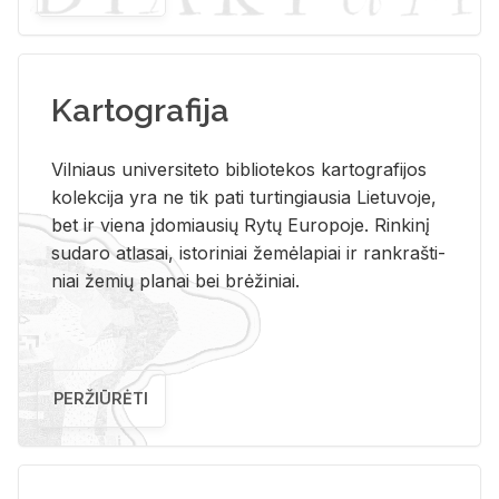
Kartografija
Vil­niaus uni­ver­si­te­to bi­b­lio­te­kos kar­to­gra­fi­jos
ko­lek­ci­ja yra ne tik pati tur­tin­giau­sia Lie­tu­vo­je,
bet ir vie­na įdo­miau­sių Rytų Eu­ro­po­je. Rin­ki­nį
su­da­ro at­la­sai, is­to­ri­niai že­mė­la­piai ir rank­raš­ti­
niai že­mių pla­nai bei brė­ži­niai.
PERŽIŪRĖTI