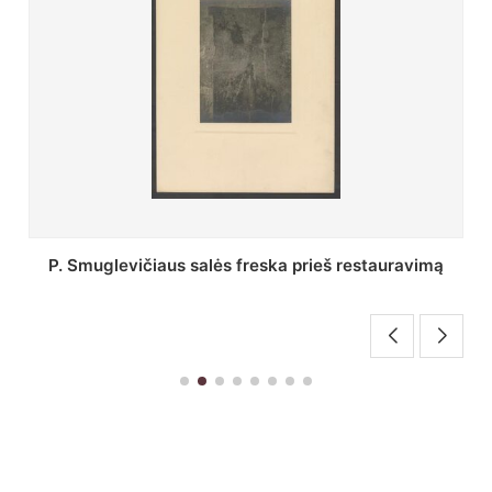
Stepono Batoro universiteto bibliotekos Profesorių
skaitykla