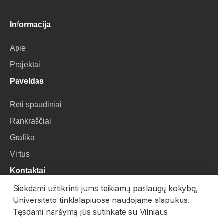
Informacija
Apie
Projektai
Paveldas
Reti spaudiniai
Rankraščiai
Grafika
Virtus
Kontaktai
Siekdami užtikrinti jums teikiamų paslaugų kokybę,
VU Biblioteka
Universiteto tinklalapiuose naudojame slapukus.
Universiteto g. 3, LT-01122, Vilnius
Tęsdami naršymą jūs sutinkate su Vilniaus