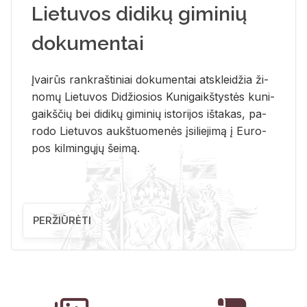
Lietuvos didikų giminių
dokumentai
Įvai­rūs rank­raš­ti­niai do­ku­men­tai at­sklei­džia ži­
no­mų Lie­tu­vos Di­džio­sios Ku­ni­gaikš­tys­tės ku­ni­
gaikš­čių bei di­di­kų gi­mi­nių is­to­ri­jos iš­ta­kas, pa­
ro­do Lie­tu­vos aukš­tuo­me­nės įsi­lie­ji­mą į Eu­ro­
pos kil­min­gų­jų šei­mą.
PERŽIŪRĖTI