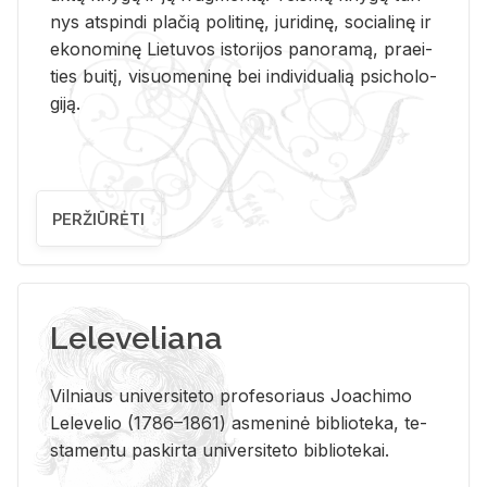
nys at­spin­di pla­čią po­li­ti­nę, ju­ri­di­nę, so­cia­li­nę ir
eko­no­mi­nę Lie­tu­vos is­to­ri­jos pa­no­ra­mą, pra­ei­
ties bui­tį, vi­suo­me­ni­nę bei in­di­vi­dua­lią psi­cho­lo­
gi­ją.
PERŽIŪRĖTI
Leleveliana
Vil­niaus uni­ver­si­te­to pro­fe­so­riaus Jo­a­chi­mo
Le­le­ve­lio (1786–1861) as­me­ni­nė bi­b­lio­te­ka, te­
sta­men­tu pa­skir­ta uni­ver­si­te­to bi­b­lio­te­kai.