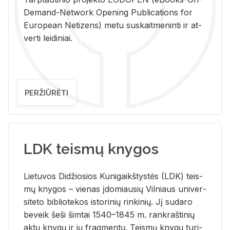
De­mand-Ne­twork Ope­ning Pub­li­ca­tions for
Eu­ro­pe­an Ne­ti­zens) metu su­skait­me­nin­ti ir at­
ver­ti lei­di­niai.
PERŽIŪRĖTI
LDK teismų knygos
Lie­tu­vos Di­džio­sios Ku­ni­gaikš­tys­tės (LDK) teis­
mų kny­gos – vie­nas įdo­miau­sių Vil­niaus uni­ver­
si­te­to bi­b­lio­te­kos is­to­ri­nių rin­ki­nių. Jį su­da­ro
be­veik šeši šim­tai 1540–1845 m. rank­raš­ti­nių
aktų kny­gų ir jų frag­men­tų. Teis­mų kny­gų tu­ri­