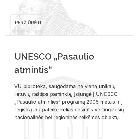
PERŽIŪRĖTI
UNESCO „Pasaulio
atmintis“
VU biblioteka, saugodama ne vieną unikalų
lietuvių raštijos paminklą, įsijungė į UNESCO
„Pasaulio atminties“ programą 2006 metais ir į
registrą jau pateikė kelias dešimtis vertingiausių
nacionalinės bei regioninės reikšmės objektų.